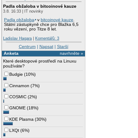
Padla obžaloba v bitcoinové kauze
3.8. 16:33 | IT novinky
Padla obžaloba
v
bitcoinové kauze
.
Státní zástupkyně chce pro Blažka 6,5
roku vězení, pro Titze 8 let.
Ladislav Hagara
|
Komentářů: 3
Centrum
|
Napsat
|
Starší
Anketa
navrhněte »
Které desktopové prostředí na Linuxu
používáte?
Budgie
(
10%
)
Cinnamon
(
7%
)
COSMIC
(
2%
)
GNOME
(
18%
)
KDE Plasma
(
30%
)
LXQt
(
6%
)