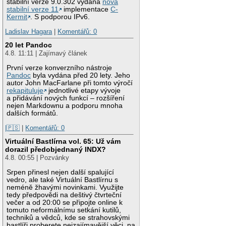
stabilní verze 9.0.302 vydána
nová
stabilní verze 11
implementace
C-
Kermit
. S podporou IPv6.
Ladislav Hagara
|
Komentářů: 0
20 let Pandoc
4.8. 11:11 | Zajímavý článek
První verze konverzního nástroje
Pandoc
byla vydána před 20 lety. Jeho
autor John MacFarlane při tomto výročí
rekapituluje
jednotlivé etapy vývoje
a přidávání nových funkcí – rozšíření
nejen Markdownu a podporu mnoha
dalších formátů.
|🇵🇸
|
Komentářů: 0
Virtuální Bastlírna vol. 65: Už vám
dorazil předobjednaný INDX?
4.8. 00:55 | Pozvánky
Srpen přinesl nejen další spalující
vedro, ale také Virtuální Bastlírnu s
neméně žhavými novinkami. Využijte
tedy předpovědi na deštivý čtvrteční
večer a od 20:00 se připojte online k
tomuto neformálnímu setkání kutilů,
techniků a vědců, kde se strahovskými
bastlíři proberete nejzajímavější věci, na