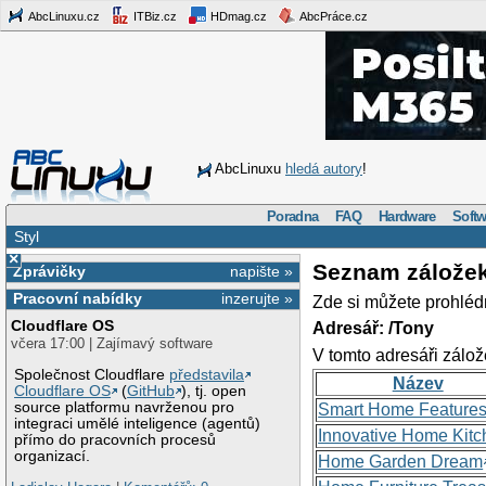
AbcLinuxu.cz
ITBiz.cz
HDmag.cz
AbcPráce.cz
AbcLinuxu
hledá autory
!
Poradna
FAQ
Hardware
Softw
Styl
×
Seznam zálože
Zprávičky
napište »
Pracovní nabídky
inzerujte »
Zde si můžete prohléd
Cloudflare OS
Adresář: /Tony
včera 17:00 | Zajímavý software
V tomto adresáři zálož
Společnost Cloudflare
představila
Název
Cloudflare OS
(
GitHub
), tj. open
source platformu navrženou pro
Smart Home Feature
integraci umělé inteligence (agentů)
Innovative Home Kitc
přímo do pracovních procesů
organizací.
Home Garden Dream