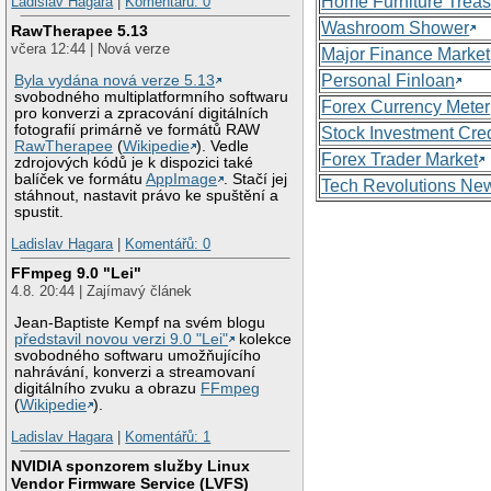
Home Furniture Treas
Ladislav Hagara
|
Komentářů: 0
Washroom Shower
RawTherapee 5.13
včera 12:44 | Nová verze
Major Finance Market
Personal Finloan
Byla vydána nová verze 5.13
svobodného multiplatformního softwaru
Forex Currency Meter
pro konverzi a zpracování digitálních
fotografií primárně ve formátů RAW
Stock Investment Cred
RawTherapee
(
Wikipedie
). Vedle
Forex Trader Market
zdrojových kódů je k dispozici také
balíček ve formátu
AppImage
. Stačí jej
Tech Revolutions Ne
stáhnout, nastavit právo ke spuštění a
spustit.
Ladislav Hagara
|
Komentářů: 0
FFmpeg 9.0 "Lei"
4.8. 20:44 | Zajímavý článek
Jean-Baptiste Kempf na svém blogu
představil novou verzi 9.0 "Lei"
kolekce
svobodného softwaru umožňujícího
nahrávání, konverzi a streamovaní
digitálního zvuku a obrazu
FFmpeg
(
Wikipedie
).
Ladislav Hagara
|
Komentářů: 1
NVIDIA sponzorem služby Linux
Vendor Firmware Service (LVFS)