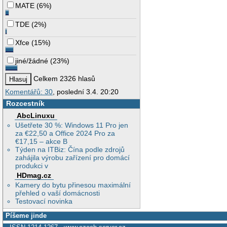
MATE
(
6%
)
TDE
(
2%
)
Xfce
(
15%
)
jiné/žádné
(
23%
)
Celkem 2326 hlasů
Komentářů: 30
, poslední 3.4. 20:20
Rozcestník
AbcLinuxu
Ušetřete 30 %: Windows 11 Pro jen
za €22,50 a Office 2024 Pro za
€17,15 – akce B
Týden na ITBiz: Čína podle zdrojů
zahájila výrobu zařízení pro domácí
produkci v
HDmag.cz
Kamery do bytu přinesou maximální
přehled o vaší domácnosti
Testovací novinka
Píšeme jinde