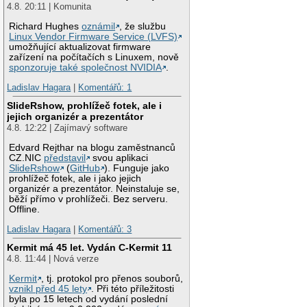
4.8. 20:11 | Komunita
Richard Hughes
oznámil
, že službu
Linux Vendor Firmware Service (LVFS)
umožňující aktualizovat firmware
zařízení na počítačích s Linuxem, nově
sponzoruje také společnost NVIDIA
.
Ladislav Hagara
|
Komentářů: 1
SlideRshow, prohlížeč fotek, ale i
jejich organizér a prezentátor
4.8. 12:22 | Zajímavý software
Edvard Rejthar na blogu zaměstnanců
CZ.NIC
představil
svou aplikaci
SlideRshow
(
GitHub
). Funguje jako
prohlížeč fotek, ale i jako jejich
organizér a prezentátor. Neinstaluje se,
běží přímo v prohlížeči. Bez serveru.
Offline.
Ladislav Hagara
|
Komentářů: 3
Kermit má 45 let. Vydán C-Kermit 11
4.8. 11:44 | Nová verze
Kermit
, tj. protokol pro přenos souborů,
vznikl před 45 lety
. Při této příležitosti
byla po 15 letech od vydání poslední