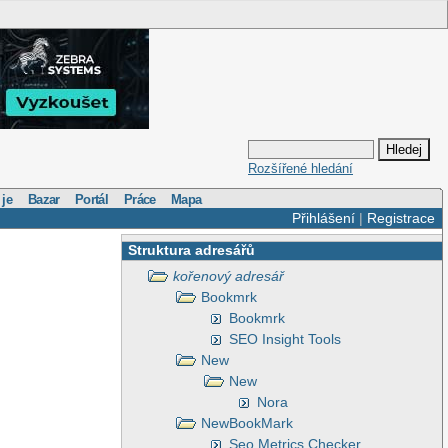
Rozšířené hledání
 je
Bazar
Portál
Práce
Mapa
Přihlášení
|
Registrace
Struktura adresářů
kořenový adresář
Bookmrk
Bookmrk
SEO Insight Tools
New
New
Nora
NewBookMark
Seo Metrics Checker