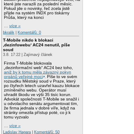
které jste narazili za poslední měsíc.
Pokud jde o novinky, řeč zcela jistě
přijde na systém INDX pro tiskárny
Průša, který na konci
…
více »
bkralik
|
Komentářů: 0
T-Mobile nikdo k blokaci
‚dezinfowebu‘ AC24 nenutil, píše
soud
3.8. 17:22 | Zajímavý článek
Firma T-Mobile blokovala
„dezinformační web“ AC24 bez toho,
aniž by k tomu měla závazný pokyn
orgánů veřejné moci
. Píše to ve svém
rozsudku Městský soud v Praze, který
po čtyřech letech uzavřel kauzu blokace
zmíněného webu. Operátor musí
uhradit škodu ve výši 35 tisíc korun.
Advokát společnosti T-Mobile se snažil i
u odvolacího senátu argumentovat tím,
že firma jednala v dobré víře, když na
stránky omezila přístup poté, co ji k
tomu vyzvalo
…
více »
Ladislav Hagara
|
Komentářů: 50