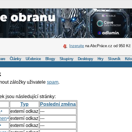
Inzerujte
na AbcPráce.cz od 950 Kč
are
Články
Učebnice
Blogy
Skupiny
Desktopy
Hry
Slovník
Kdo
k
nout záložky uživatele
spam
.
ek jsou následující stránky:
Typ
Poslední změna
s
externí odkaz
---
hen
externí odkaz
---
externí odkaz
---