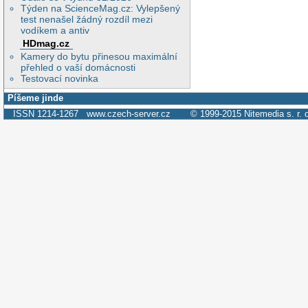
Týden na ScienceMag.cz: Vylepšený
test nenašel žádný rozdíl mezi
vodíkem a antiv
HDmag.cz
Kamery do bytu přinesou maximální
přehled o vaší domácnosti
Testovací novinka
Píšeme jinde
ISSN 1214-1267
www.czech-server.cz
© 1999-2015
Nitemedia s. r. 