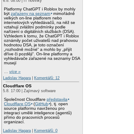
6.8. 08:00 | IT novinky
Platformy ChatGPT i Roblox by mohly
být
zařazeny na seznam
mimořádně
velkých on-line platforem nebo
internetových vyhledávačů, na něž se
vztahují zvláštní podmínky podle
nařízení o digitálních službách (DSA).
Vzhledem k tomu, že ChatGPT i Roblox
oznámily počet uživatelů nad prahovou
hodnotou DSA, je toto označení
„rozhodně možné“ a mohlo by „přijít
dříve či později“. On-line platformy a
vyhledávače zařazené na seznamy DSA
musejí
…
více »
Ladislav Hagara
|
Komentářů: 12
Cloudflare OS
5.8. 17:00 | Zajímavý software
Společnost Cloudflare
představila
Cloudflare OS
(
GitHub
), tj. open
source platformu navrženou pro
integraci umělé inteligence (agentů)
přímo do pracovních procesů
organizací.
Ladislav Hagara
|
Komentářů: 0