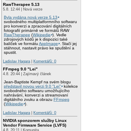
RawTherapee 5.13
5.8. 12:44 | Nová verze
Byla vydána nová verze 5.13
svobodného multiplatformního softwaru
pro konverzi a zpracování digitálních
fotografií primárně ve formátů RAW
RawTherapee
(
Wikipedie
). Vedle
zdrojových kódů je k dispozici také
balíček ve formátu
AppImage
. Stačí jej
stáhnout, nastavit právo ke spuštění a
spustit.
Ladislav Hagara
|
Komentářů: 0
FFmpeg 9.0 "Lei"
4.8. 20:44 | Zajímavý článek
Jean-Baptiste Kempf na svém blogu
představil novou verzi 9.0 "Lei"
kolekce
svobodného softwaru umožňujícího
nahrávání, konverzi a streamovaní
digitálního zvuku a obrazu
FFmpeg
(
Wikipedie
).
Ladislav Hagara
|
Komentářů: 0
NVIDIA sponzorem služby Linux
Vendor Firmware Service (LVFS)
4.8. 20:11 | Komunita