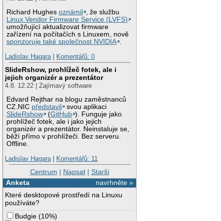
Richard Hughes
oznámil
, že službu
Linux Vendor Firmware Service (LVFS)
umožňující aktualizovat firmware
zařízení na počítačích s Linuxem, nově
sponzoruje také společnost NVIDIA
.
Ladislav Hagara
|
Komentářů: 0
SlideRshow, prohlížeč fotek, ale i
jejich organizér a prezentátor
4.8. 12:22 | Zajímavý software
Edvard Rejthar na blogu zaměstnanců
CZ.NIC
představil
svou aplikaci
SlideRshow
(
GitHub
). Funguje jako
prohlížeč fotek, ale i jako jejich
organizér a prezentátor. Neinstaluje se,
běží přímo v prohlížeči. Bez serveru.
Offline.
Ladislav Hagara
|
Komentářů: 11
Centrum
|
Napsat
|
Starší
Anketa
navrhněte »
Které desktopové prostředí na Linuxu
používáte?
Budgie
(
10%
)