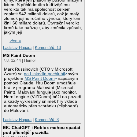
újmy, které její platformy působí mladým
lidem. S přihlédnutím k dřívějšímu
verdiktu tak má společnost celkem
zaplatit 942 milionů dolarů, což je malý
zlomek jejího ročního výnosu, který loni
činil 60 miliard dolarů. Čtvrteční verdikt
firmě také nařizuje, aby změnila způsob,
jakým její
…
více »
Ladislav Hagara
|
Komentářů: 13
MS Paint Doom
7.8. 12:44 | Humor
Mark Russinovich (CTO v Microsoft
Azure) se
na LinkedIn pochlubil
svým
projektem
MS Paint Doom
napsaným
pomocí Claude. Hru Doom umožňuje
hrát v programu Malování (Microsoft
Paint). Malování funguje jako monitor.
Herní engine (ViZDoom) běží na pozadí
a každý vykreslený snímek hry vkládá
automaticky přes schránku (clipboard)
do Malování.
Ladislav Hagara
|
Komentářů: 3
EK: ChatGPT i Roblox mohou spadat
pod přísnější pravidla