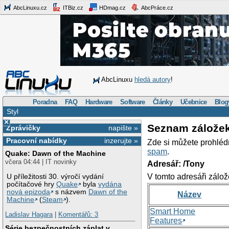
AbcLinuxu.cz
ITBiz.cz
HDmag.cz
AbcPráce.cz
AbcLinuxu
hledá autory
!
Poradna
FAQ
Hardware
Software
Články
Učebnice
Blog
Styl
×
Seznam zálože
Zprávičky
napište »
Pracovní nabídky
inzerujte »
Zde si můžete prohléd
spam
.
Quake: Dawn of the Machine
včera 04:44 | IT novinky
Adresář: /Tony
V tomto adresáři zálož
U příležitosti 30. výročí vydání
počítačové hry
Quake
byla
vydána
nová epizoda
s názvem
Dawn of the
Název
Machine
(
Steam
).
Smart Home
Ladislav Hagara
|
Komentářů: 3
Features
Série bezpečnostních záplat v