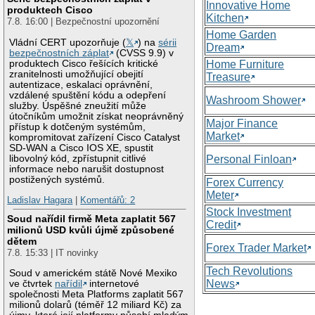
Innovative Home
produktech Cisco
Kitchen
7.8. 16:00 | Bezpečnostní upozornění
Home Garden
Vládní CERT upozorňuje (
𝕏
) na
sérii
Dream
bezpečnostních záplat
(CVSS 9.9) v
produktech Cisco řešících kritické
Home Furniture
zranitelnosti umožňující obejití
Treasure
autentizace, eskalaci oprávnění,
vzdálené spuštění kódu a odepření
Washroom Shower
služby. Úspěšné zneužití může
útočníkům umožnit získat neoprávněný
Major Finance
přístup k dotčeným systémům,
Market
kompromitovat zařízení Cisco Catalyst
SD-WAN a Cisco IOS XE, spustit
libovolný kód, zpřístupnit citlivé
Personal Finloan
informace nebo narušit dostupnost
postižených systémů.
Forex Currency
Meter
Ladislav Hagara
|
Komentářů: 2
Stock Investment
Soud nařídil firmě Meta zaplatit 567
Credit
milionů USD kvůli újmě způsobené
dětem
Forex Trader Market
7.8. 15:33 | IT novinky
Tech Revolutions
Soud v americkém státě Nové Mexiko
News
ve čtvrtek
nařídil
internetové
společnosti Meta Platforms zaplatit 567
milionů dolarů (téměř 12 miliard Kč) za