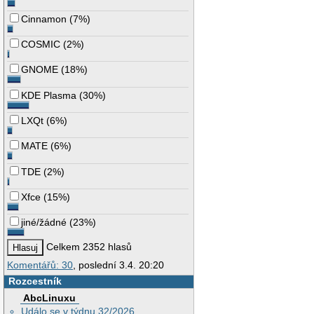
Cinnamon
(
7%
)
COSMIC
(
2%
)
GNOME
(
18%
)
KDE Plasma
(
30%
)
LXQt
(
6%
)
MATE
(
6%
)
TDE
(
2%
)
Xfce
(
15%
)
jiné/žádné
(
23%
)
Celkem 2352 hlasů
Komentářů: 30
, poslední 3.4. 20:20
Rozcestník
AbcLinuxu
Událo se v týdnu 32/2026