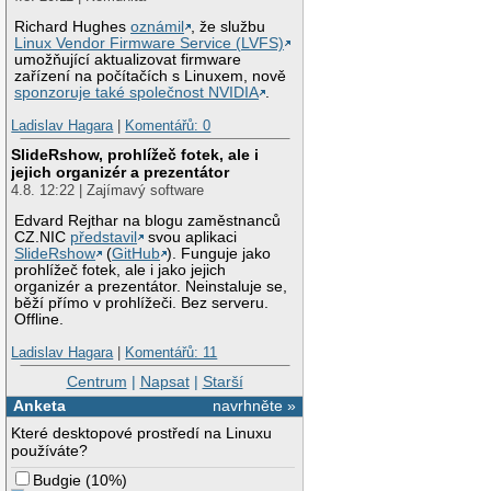
Richard Hughes
oznámil
, že službu
Linux Vendor Firmware Service (LVFS)
umožňující aktualizovat firmware
zařízení na počítačích s Linuxem, nově
sponzoruje také společnost NVIDIA
.
Ladislav Hagara
|
Komentářů: 0
SlideRshow, prohlížeč fotek, ale i
jejich organizér a prezentátor
4.8. 12:22 | Zajímavý software
Edvard Rejthar na blogu zaměstnanců
CZ.NIC
představil
svou aplikaci
SlideRshow
(
GitHub
). Funguje jako
prohlížeč fotek, ale i jako jejich
organizér a prezentátor. Neinstaluje se,
běží přímo v prohlížeči. Bez serveru.
Offline.
Ladislav Hagara
|
Komentářů: 11
Centrum
|
Napsat
|
Starší
Anketa
navrhněte »
Které desktopové prostředí na Linuxu
používáte?
Budgie
(
10%
)