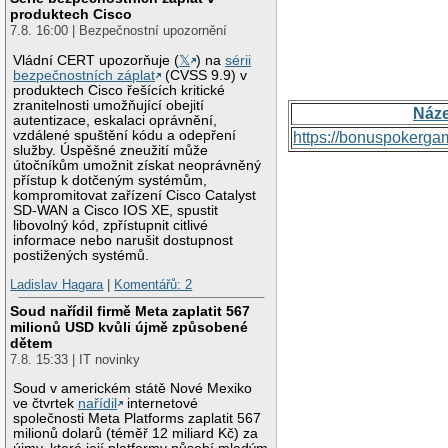
produktech Cisco
7.8. 16:00 | Bezpečnostní upozornění
Vládní CERT upozorňuje (
𝕏
) na
sérii
bezpečnostních záplat
(CVSS 9.9) v
produktech Cisco řešících kritické
zranitelnosti umožňující obejití
Náz
autentizace, eskalaci oprávnění,
vzdálené spuštění kódu a odepření
https://bonuspokerga
služby. Úspěšné zneužití může
útočníkům umožnit získat neoprávněný
přístup k dotčeným systémům,
kompromitovat zařízení Cisco Catalyst
SD-WAN a Cisco IOS XE, spustit
libovolný kód, zpřístupnit citlivé
informace nebo narušit dostupnost
postižených systémů.
Ladislav Hagara
|
Komentářů: 2
Soud nařídil firmě Meta zaplatit 567
milionů USD kvůli újmě způsobené
dětem
7.8. 15:33 | IT novinky
Soud v americkém státě Nové Mexiko
ve čtvrtek
nařídil
internetové
společnosti Meta Platforms zaplatit 567
milionů dolarů (téměř 12 miliard Kč) za