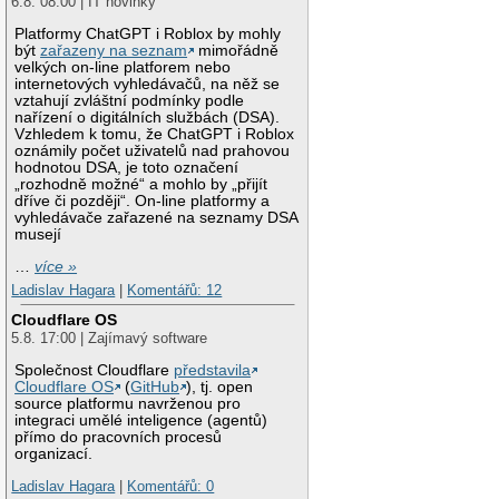
6.8. 08:00 | IT novinky
Platformy ChatGPT i Roblox by mohly
být
zařazeny na seznam
mimořádně
velkých on-line platforem nebo
internetových vyhledávačů, na něž se
vztahují zvláštní podmínky podle
nařízení o digitálních službách (DSA).
Vzhledem k tomu, že ChatGPT i Roblox
oznámily počet uživatelů nad prahovou
hodnotou DSA, je toto označení
„rozhodně možné“ a mohlo by „přijít
dříve či později“. On-line platformy a
vyhledávače zařazené na seznamy DSA
musejí
…
více »
Ladislav Hagara
|
Komentářů: 12
Cloudflare OS
5.8. 17:00 | Zajímavý software
Společnost Cloudflare
představila
Cloudflare OS
(
GitHub
), tj. open
source platformu navrženou pro
integraci umělé inteligence (agentů)
přímo do pracovních procesů
organizací.
Ladislav Hagara
|
Komentářů: 0