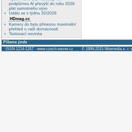
podpůrnou AI převýší do roku 2028
plat samotného vývo
Událo se v týdnu 32/2026
HDmag.cz
Kamery do bytu přinesou maximální
přehled o vaší domácnosti
Testovací novinka
Píšeme jinde
ISSN 1214-1267
www.czech-server.cz
© 1999-2015
Nitemedia s. r. 