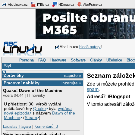
AbcLinuxu.cz
ITBiz.cz
HDmag.cz
AbcPráce.cz
AbcLinuxu
hledá autory
!
Poradna
FAQ
Hardware
Software
Články
Učebnice
Blog
Styl
×
Seznam zálože
Zprávičky
napište »
Pracovní nabídky
inzerujte »
Zde si můžete prohléd
spam
.
Quake: Dawn of the Machine
včera 04:44 | IT novinky
Adresář: /Blogspot
V tomto adresáři zálož
U příležitosti 30. výročí vydání
počítačové hry
Quake
byla
vydána
nová epizoda
s názvem
Dawn of the
Machine
(
Steam
).
Ladislav Hagara
|
Komentářů: 3
Série bezpečnostních záplat v