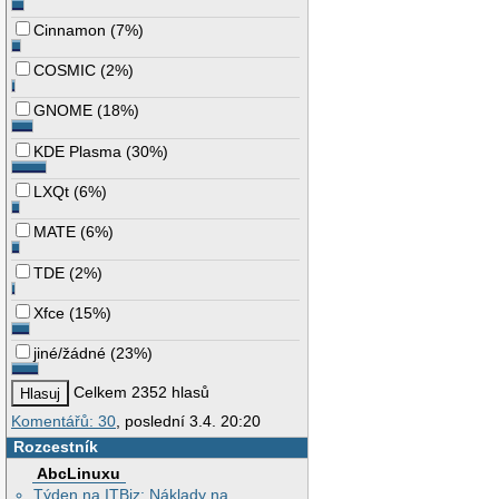
Cinnamon
(
7%
)
COSMIC
(
2%
)
GNOME
(
18%
)
KDE Plasma
(
30%
)
LXQt
(
6%
)
MATE
(
6%
)
TDE
(
2%
)
Xfce
(
15%
)
jiné/žádné
(
23%
)
Celkem 2352 hlasů
Komentářů: 30
, poslední 3.4. 20:20
Rozcestník
AbcLinuxu
Týden na ITBiz: Náklady na