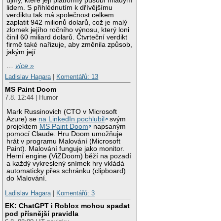
újmy, které její platformy působí mladým
lidem. S přihlédnutím k dřívějšímu
verdiktu tak má společnost celkem
zaplatit 942 milionů dolarů, což je malý
zlomek jejího ročního výnosu, který loni
činil 60 miliard dolarů. Čtvrteční verdikt
firmě také nařizuje, aby změnila způsob,
jakým její
…
více »
Ladislav Hagara
|
Komentářů: 13
MS Paint Doom
7.8. 12:44 | Humor
Mark Russinovich (CTO v Microsoft
Azure) se
na LinkedIn pochlubil
svým
projektem
MS Paint Doom
napsaným
pomocí Claude. Hru Doom umožňuje
hrát v programu Malování (Microsoft
Paint). Malování funguje jako monitor.
Herní engine (ViZDoom) běží na pozadí
a každý vykreslený snímek hry vkládá
automaticky přes schránku (clipboard)
do Malování.
Ladislav Hagara
|
Komentářů: 3
EK: ChatGPT i Roblox mohou spadat
pod přísnější pravidla