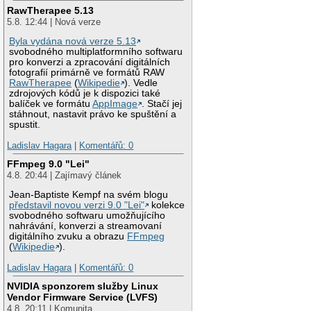
RawTherapee 5.13
5.8. 12:44 | Nová verze
Byla vydána nová verze 5.13
svobodného multiplatformního softwaru
pro konverzi a zpracování digitálních
fotografií primárně ve formátů RAW
RawTherapee
(
Wikipedie
). Vedle
zdrojových kódů je k dispozici také
balíček ve formátu
AppImage
. Stačí jej
stáhnout, nastavit právo ke spuštění a
spustit.
Ladislav Hagara
|
Komentářů: 0
FFmpeg 9.0 "Lei"
4.8. 20:44 | Zajímavý článek
Jean-Baptiste Kempf na svém blogu
představil novou verzi 9.0 "Lei"
kolekce
svobodného softwaru umožňujícího
nahrávání, konverzi a streamovaní
digitálního zvuku a obrazu
FFmpeg
(
Wikipedie
).
Ladislav Hagara
|
Komentářů: 0
NVIDIA sponzorem služby Linux
Vendor Firmware Service (LVFS)
4.8. 20:11 | Komunita