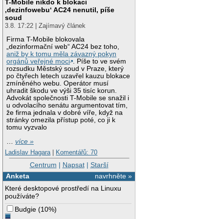
T-Mobile nikdo k blokaci
‚dezinfowebu‘ AC24 nenutil, píše
soud
3.8. 17:22 | Zajímavý článek
Firma T-Mobile blokovala
„dezinformační web“ AC24 bez toho,
aniž by k tomu měla závazný pokyn
orgánů veřejné moci
. Píše to ve svém
rozsudku Městský soud v Praze, který
po čtyřech letech uzavřel kauzu blokace
zmíněného webu. Operátor musí
uhradit škodu ve výši 35 tisíc korun.
Advokát společnosti T-Mobile se snažil i
u odvolacího senátu argumentovat tím,
že firma jednala v dobré víře, když na
stránky omezila přístup poté, co ji k
tomu vyzvalo
…
více »
Ladislav Hagara
|
Komentářů: 70
Centrum
|
Napsat
|
Starší
Anketa
navrhněte »
Které desktopové prostředí na Linuxu
používáte?
Budgie
(
10%
)