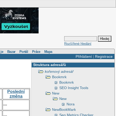
Rozšířené hledání
 je
Bazar
Portál
Práce
Mapa
Přihlášení
|
Registrace
Struktura adresářů
kořenový adresář
Bookmrk
Bookmrk
SEO Insight Tools
Poslední
New
změna
New
Nora
---
NewBookMark
Seo Metrics Checker
---