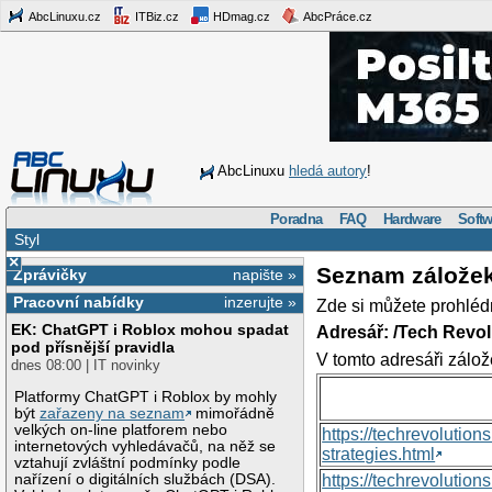
AbcLinuxu.cz
ITBiz.cz
HDmag.cz
AbcPráce.cz
AbcLinuxu
hledá autory
!
Poradna
FAQ
Hardware
Softw
Styl
×
Seznam zálože
Zprávičky
napište »
Pracovní nabídky
inzerujte »
Zde si můžete prohléd
EK: ChatGPT i Roblox mohou spadat
Adresář: /Tech Revo
pod přísnější pravidla
V tomto adresáři zálož
dnes 08:00 | IT novinky
Platformy ChatGPT i Roblox by mohly
být
zařazeny na seznam
mimořádně
velkých on-line platforem nebo
https://techrevolutio
internetových vyhledávačů, na něž se
strategies.html
vztahují zvláštní podmínky podle
nařízení o digitálních službách (DSA).
https://techrevoluti