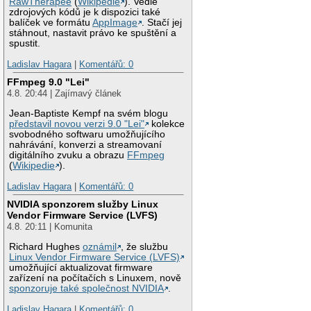
RawTherapee
(
Wikipedie
). Vedle
zdrojových kódů je k dispozici také
balíček ve formátu
AppImage
. Stačí jej
stáhnout, nastavit právo ke spuštění a
spustit.
Ladislav Hagara
|
Komentářů: 0
FFmpeg 9.0 "Lei"
4.8. 20:44 | Zajímavý článek
Jean-Baptiste Kempf na svém blogu
představil novou verzi 9.0 "Lei"
kolekce
svobodného softwaru umožňujícího
nahrávání, konverzi a streamovaní
digitálního zvuku a obrazu
FFmpeg
(
Wikipedie
).
Ladislav Hagara
|
Komentářů: 0
NVIDIA sponzorem služby Linux
Vendor Firmware Service (LVFS)
4.8. 20:11 | Komunita
Richard Hughes
oznámil
, že službu
Linux Vendor Firmware Service (LVFS)
umožňující aktualizovat firmware
zařízení na počítačích s Linuxem, nově
sponzoruje také společnost NVIDIA
.
Ladislav Hagara
|
Komentářů: 0