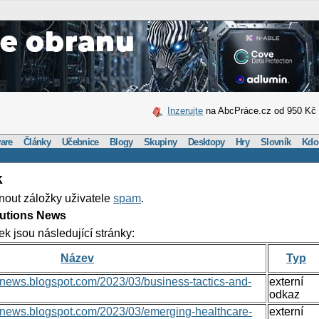
Inzerujte
na AbcPráce.cz od 950 Kč
are
Články
Učebnice
Blogy
Skupiny
Desktopy
Hry
Slovník
Kdo
k
nout záložky uživatele
spam
.
lutions News
ek jsou následující stránky:
Název
Typ
nsnews.blogspot.com/2023/03/business-tactics-and-
externí
odkaz
onsnews.blogspot.com/2023/03/emerging-healthcare-
externí