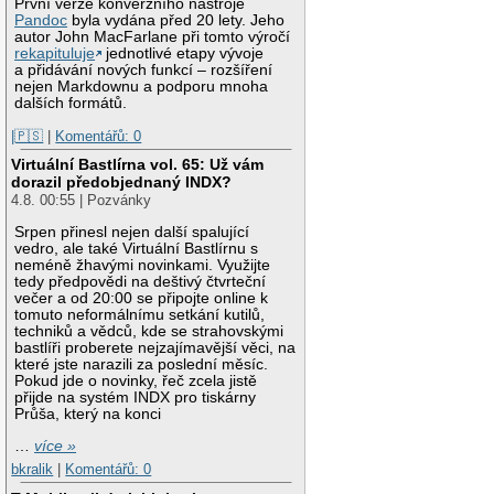
První verze konverzního nástroje
Pandoc
byla vydána před 20 lety. Jeho
autor John MacFarlane při tomto výročí
rekapituluje
jednotlivé etapy vývoje
a přidávání nových funkcí – rozšíření
nejen Markdownu a podporu mnoha
dalších formátů.
|🇵🇸
|
Komentářů: 0
Virtuální Bastlírna vol. 65: Už vám
dorazil předobjednaný INDX?
4.8. 00:55 | Pozvánky
Srpen přinesl nejen další spalující
vedro, ale také Virtuální Bastlírnu s
neméně žhavými novinkami. Využijte
tedy předpovědi na deštivý čtvrteční
večer a od 20:00 se připojte online k
tomuto neformálnímu setkání kutilů,
techniků a vědců, kde se strahovskými
bastlíři proberete nejzajímavější věci, na
které jste narazili za poslední měsíc.
Pokud jde o novinky, řeč zcela jistě
přijde na systém INDX pro tiskárny
Průša, který na konci
…
více »
bkralik
|
Komentářů: 0