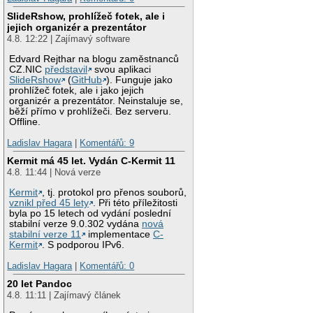
SlideRshow, prohlížeč fotek, ale i
jejich organizér a prezentátor
4.8. 12:22 | Zajímavý software
Edvard Rejthar na blogu zaměstnanců
CZ.NIC
představil
svou aplikaci
SlideRshow
(
GitHub
). Funguje jako
prohlížeč fotek, ale i jako jejich
organizér a prezentátor. Neinstaluje se,
běží přímo v prohlížeči. Bez serveru.
Offline.
Ladislav Hagara
|
Komentářů: 9
Kermit má 45 let. Vydán C-Kermit 11
4.8. 11:44 | Nová verze
Kermit
, tj. protokol pro přenos souborů,
vznikl před 45 lety
. Při této příležitosti
byla po 15 letech od vydání poslední
stabilní verze 9.0.302 vydána
nová
stabilní verze 11
implementace
C-
Kermit
. S podporou IPv6.
Ladislav Hagara
|
Komentářů: 0
20 let Pandoc
4.8. 11:11 | Zajímavý článek