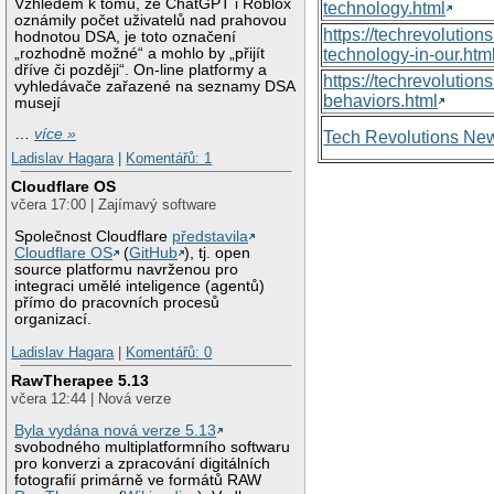
Vzhledem k tomu, že ChatGPT i Roblox
technology.html
oznámily počet uživatelů nad prahovou
https://techrevolutio
hodnotou DSA, je toto označení
„rozhodně možné“ a mohlo by „přijít
technology-in-our.htm
dříve či později“. On-line platformy a
https://techrevolutio
vyhledávače zařazené na seznamy DSA
behaviors.html
musejí
…
více »
Tech Revolutions Ne
Ladislav Hagara
|
Komentářů: 1
Cloudflare OS
včera 17:00 | Zajímavý software
Společnost Cloudflare
představila
Cloudflare OS
(
GitHub
), tj. open
source platformu navrženou pro
integraci umělé inteligence (agentů)
přímo do pracovních procesů
organizací.
Ladislav Hagara
|
Komentářů: 0
RawTherapee 5.13
včera 12:44 | Nová verze
Byla vydána nová verze 5.13
svobodného multiplatformního softwaru
pro konverzi a zpracování digitálních
fotografií primárně ve formátů RAW