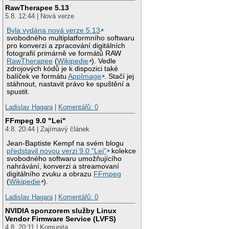
RawTherapee 5.13
5.8. 12:44 | Nová verze
Byla vydána nová verze 5.13
svobodného multiplatformního softwaru
pro konverzi a zpracování digitálních
fotografií primárně ve formátů RAW
RawTherapee
(
Wikipedie
). Vedle
zdrojových kódů je k dispozici také
balíček ve formátu
AppImage
. Stačí jej
stáhnout, nastavit právo ke spuštění a
spustit.
Ladislav Hagara
|
Komentářů: 0
FFmpeg 9.0 "Lei"
4.8. 20:44 | Zajímavý článek
Jean-Baptiste Kempf na svém blogu
představil novou verzi 9.0 "Lei"
kolekce
svobodného softwaru umožňujícího
nahrávání, konverzi a streamovaní
digitálního zvuku a obrazu
FFmpeg
(
Wikipedie
).
Ladislav Hagara
|
Komentářů: 0
NVIDIA sponzorem služby Linux
Vendor Firmware Service (LVFS)
4.8. 20:11 | Komunita