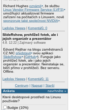
Richard Hughes
oznámil
, že službu
Linux Vendor Firmware Service (LVFS)
umožňující aktualizovat firmware
zařízení na počítačích s Linuxem, nově
sponzoruje také společnost NVIDIA
.
Ladislav Hagara
|
Komentářů: 0
SlideRshow, prohlížeč fotek, ale i
jejich organizér a prezentátor
4.8. 12:22 | Zajímavý software
Edvard Rejthar na blogu zaměstnanců
CZ.NIC
představil
svou aplikaci
SlideRshow
(
GitHub
). Funguje jako
prohlížeč fotek, ale i jako jejich
organizér a prezentátor. Neinstaluje se,
běží přímo v prohlížeči. Bez serveru.
Offline.
Ladislav Hagara
|
Komentářů: 11
Centrum
|
Napsat
|
Starší
Anketa
navrhněte »
Které desktopové prostředí na Linuxu
používáte?
Budgie
(
10%
)