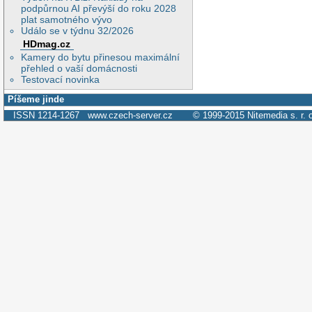
podpůrnou AI převýší do roku 2028
plat samotného vývo
Událo se v týdnu 32/2026
HDmag.cz
Kamery do bytu přinesou maximální
přehled o vaší domácnosti
Testovací novinka
Píšeme jinde
ISSN 1214-1267
www.czech-server.cz
© 1999-2015
Nitemedia s. r. 