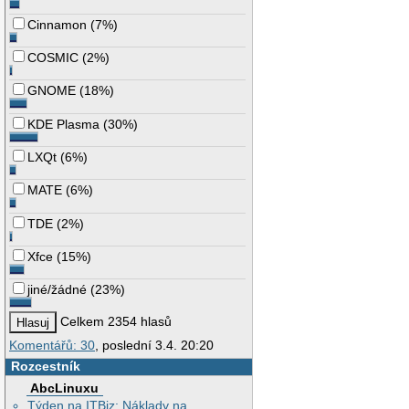
Cinnamon
(
7%
)
COSMIC
(
2%
)
GNOME
(
18%
)
KDE Plasma
(
30%
)
LXQt
(
6%
)
MATE
(
6%
)
TDE
(
2%
)
Xfce
(
15%
)
jiné/žádné
(
23%
)
Celkem 2354 hlasů
Komentářů: 30
, poslední 3.4. 20:20
Rozcestník
AbcLinuxu
Týden na ITBiz: Náklady na