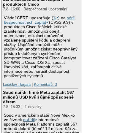
produktech Cisco
7.8. 16:00 | Bezpečnostní upozornění
Vládní CERT upozorňuje (
𝕏
) na
sérii
bezpečnostních záplat
(CVSS 9.9) v
produktech Cisco řešících kritické
zranitelnosti umožňující obejití
autentizace, eskalaci oprávnění,
vzdálené spuštění kódu a odepření
služby. Úspěšné zneužití může
útočníkům umožnit získat neoprávněný
přístup k dotčeným systémům,
kompromitovat zařízení Cisco Catalyst
SD-WAN a Cisco IOS XE, spustit
libovolný kód, zpřístupnit citlivé
informace nebo narušit dostupnost
postižených systémů.
Ladislav Hagara
|
Komentářů: 3
Soud nařídil firmě Meta zaplatit 567
milionů USD kvůli újmě způsobené
dětem
7.8. 15:33 | IT novinky
Soud v americkém státě Nové Mexiko
ve čtvrtek
nařídil
internetové
společnosti Meta Platforms zaplatit 567
milionů dolarů (téměř 12 miliard Kč) za