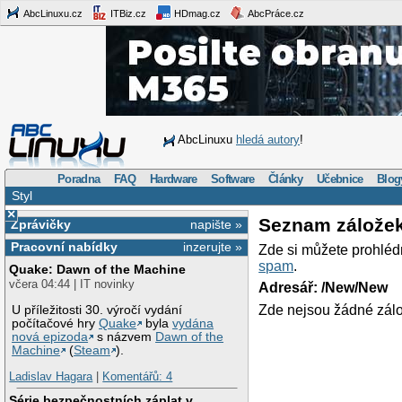
AbcLinuxu.cz
ITBiz.cz
HDmag.cz
AbcPráce.cz
AbcLinuxu
hledá autory
!
Poradna
FAQ
Hardware
Software
Články
Učebnice
Blog
Styl
×
Seznam zálože
Zprávičky
napište »
Pracovní nabídky
inzerujte »
Zde si můžete prohléd
spam
.
Quake: Dawn of the Machine
včera 04:44 | IT novinky
Adresář: /New/New
Zde nejsou žádné zálo
U příležitosti 30. výročí vydání
počítačové hry
Quake
byla
vydána
nová epizoda
s názvem
Dawn of the
Machine
(
Steam
).
Ladislav Hagara
|
Komentářů: 4
Série bezpečnostních záplat v