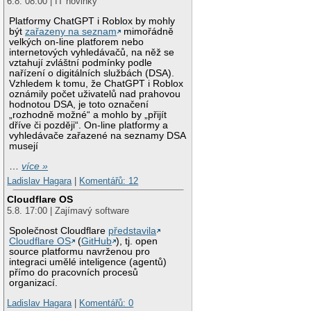
6.8. 08:00 | IT novinky
Platformy ChatGPT i Roblox by mohly
být
zařazeny na seznam
mimořádně
velkých on-line platforem nebo
internetových vyhledávačů, na něž se
vztahují zvláštní podmínky podle
nařízení o digitálních službách (DSA).
Vzhledem k tomu, že ChatGPT i Roblox
oznámily počet uživatelů nad prahovou
hodnotou DSA, je toto označení
„rozhodně možné“ a mohlo by „přijít
dříve či později“. On-line platformy a
vyhledávače zařazené na seznamy DSA
musejí
…
více »
Ladislav Hagara
|
Komentářů: 12
Cloudflare OS
5.8. 17:00 | Zajímavý software
Společnost Cloudflare
představila
Cloudflare OS
(
GitHub
), tj. open
source platformu navrženou pro
integraci umělé inteligence (agentů)
přímo do pracovních procesů
organizací.
Ladislav Hagara
|
Komentářů: 0