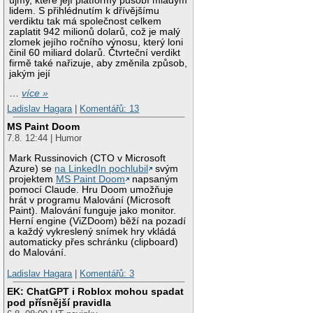
újmy, které její platformy působí mladým
lidem. S přihlédnutím k dřívějšímu
verdiktu tak má společnost celkem
zaplatit 942 milionů dolarů, což je malý
zlomek jejího ročního výnosu, který loni
činil 60 miliard dolarů. Čtvrteční verdikt
firmě také nařizuje, aby změnila způsob,
jakým její
…
více »
Ladislav Hagara
|
Komentářů: 13
MS Paint Doom
7.8. 12:44 | Humor
Mark Russinovich (CTO v Microsoft
Azure) se
na LinkedIn pochlubil
svým
projektem
MS Paint Doom
napsaným
pomocí Claude. Hru Doom umožňuje
hrát v programu Malování (Microsoft
Paint). Malování funguje jako monitor.
Herní engine (ViZDoom) běží na pozadí
a každý vykreslený snímek hry vkládá
automaticky přes schránku (clipboard)
do Malování.
Ladislav Hagara
|
Komentářů: 3
EK: ChatGPT i Roblox mohou spadat
pod přísnější pravidla