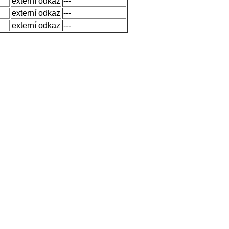
externí odkaz
---
externí odkaz
---
externí odkaz
---