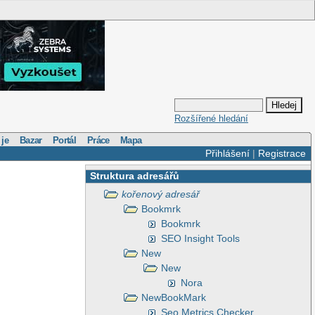
Rozšířené hledání
 je
Bazar
Portál
Práce
Mapa
Přihlášení
|
Registrace
Struktura adresářů
kořenový adresář
Bookmrk
Bookmrk
SEO Insight Tools
New
New
Nora
NewBookMark
Seo Metrics Checker