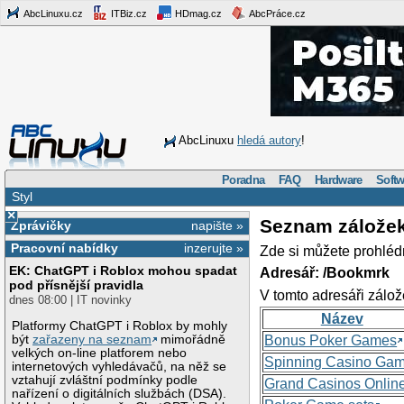
AbcLinuxu.cz
ITBiz.cz
HDmag.cz
AbcPráce.cz
AbcLinuxu
hledá autory
!
Poradna
FAQ
Hardware
Softw
Styl
×
Seznam zálože
Zprávičky
napište »
Pracovní nabídky
inzerujte »
Zde si můžete prohléd
EK: ChatGPT i Roblox mohou spadat
Adresář: /Bookmrk
pod přísnější pravidla
V tomto adresáři zálož
dnes 08:00 | IT novinky
Název
Platformy ChatGPT i Roblox by mohly
být
zařazeny na seznam
mimořádně
Bonus Poker Games
velkých on-line platforem nebo
Spinning Casino Ga
internetových vyhledávačů, na něž se
vztahují zvláštní podmínky podle
Grand Casinos Onlin
nařízení o digitálních službách (DSA).