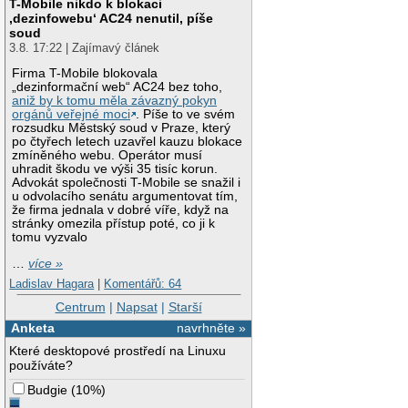
T-Mobile nikdo k blokaci
‚dezinfowebu‘ AC24 nenutil, píše
soud
3.8. 17:22 | Zajímavý článek
Firma T-Mobile blokovala
„dezinformační web“ AC24 bez toho,
aniž by k tomu měla závazný pokyn
orgánů veřejné moci
. Píše to ve svém
rozsudku Městský soud v Praze, který
po čtyřech letech uzavřel kauzu blokace
zmíněného webu. Operátor musí
uhradit škodu ve výši 35 tisíc korun.
Advokát společnosti T-Mobile se snažil i
u odvolacího senátu argumentovat tím,
že firma jednala v dobré víře, když na
stránky omezila přístup poté, co ji k
tomu vyzvalo
…
více »
Ladislav Hagara
|
Komentářů: 64
Centrum
|
Napsat
|
Starší
Anketa
navrhněte »
Které desktopové prostředí na Linuxu
používáte?
Budgie
(
10%
)