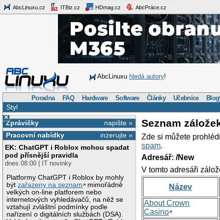
AbcLinuxu.cz
ITBiz.cz
HDmag.cz
AbcPráce.cz
AbcLinuxu
hledá autory
!
Poradna
FAQ
Hardware
Software
Články
Učebnice
Blog
Styl
×
Seznam zálože
Zprávičky
napište »
Pracovní nabídky
inzerujte »
Zde si můžete prohléd
spam
.
EK: ChatGPT i Roblox mohou spadat
pod přísnější pravidla
Adresář: /New
dnes 08:00 | IT novinky
V tomto adresáři zálož
Platformy ChatGPT i Roblox by mohly
být
zařazeny na seznam
mimořádně
Název
velkých on-line platforem nebo
internetových vyhledávačů, na něž se
About Crown
vztahují zvláštní podmínky podle
Casino
nařízení o digitálních službách (DSA).