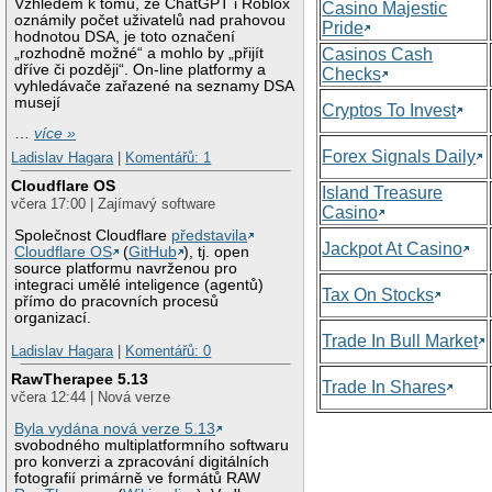
Vzhledem k tomu, že ChatGPT i Roblox
Casino Majestic
oznámily počet uživatelů nad prahovou
Pride
hodnotou DSA, je toto označení
„rozhodně možné“ a mohlo by „přijít
Casinos Cash
dříve či později“. On-line platformy a
Checks
vyhledávače zařazené na seznamy DSA
musejí
Cryptos To Invest
…
více »
Forex Signals Daily
Ladislav Hagara
|
Komentářů: 1
Cloudflare OS
Island Treasure
včera 17:00 | Zajímavý software
Casino
Společnost Cloudflare
představila
Jackpot At Casino
Cloudflare OS
(
GitHub
), tj. open
source platformu navrženou pro
integraci umělé inteligence (agentů)
Tax On Stocks
přímo do pracovních procesů
organizací.
Trade In Bull Market
Ladislav Hagara
|
Komentářů: 0
RawTherapee 5.13
Trade In Shares
včera 12:44 | Nová verze
Byla vydána nová verze 5.13
svobodného multiplatformního softwaru
pro konverzi a zpracování digitálních
fotografií primárně ve formátů RAW