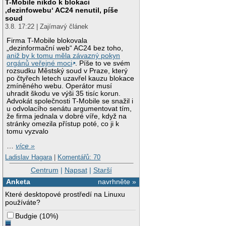
T-Mobile nikdo k blokaci
‚dezinfowebu‘ AC24 nenutil, píše
soud
3.8. 17:22 | Zajímavý článek
Firma T-Mobile blokovala
„dezinformační web“ AC24 bez toho,
aniž by k tomu měla závazný pokyn
orgánů veřejné moci
. Píše to ve svém
rozsudku Městský soud v Praze, který
po čtyřech letech uzavřel kauzu blokace
zmíněného webu. Operátor musí
uhradit škodu ve výši 35 tisíc korun.
Advokát společnosti T-Mobile se snažil i
u odvolacího senátu argumentovat tím,
že firma jednala v dobré víře, když na
stránky omezila přístup poté, co ji k
tomu vyzvalo
…
více »
Ladislav Hagara
|
Komentářů: 70
Centrum
|
Napsat
|
Starší
Anketa
navrhněte »
Které desktopové prostředí na Linuxu
používáte?
Budgie
(
10%
)