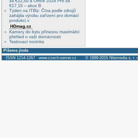
za €22,50 a Office 2024 Pro za
€17,15 – akce B
Týden na ITBiz: Čína podle zdrojů
zahájila výrobu zařízení pro domácí
produkci v
HDmag.cz
Kamery do bytu přinesou maximální
přehled o vaší domácnosti
Testovací novinka
Píšeme jinde
ISSN 1214-1267
www.czech-server.cz
© 1999-2015
Nitemedia s. r. 