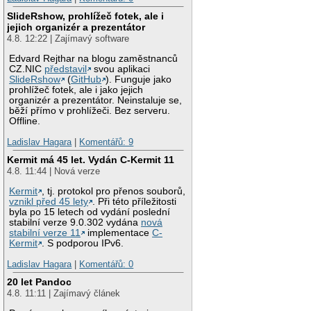
SlideRshow, prohlížeč fotek, ale i
jejich organizér a prezentátor
4.8. 12:22 | Zajímavý software
Edvard Rejthar na blogu zaměstnanců
CZ.NIC
představil
svou aplikaci
SlideRshow
(
GitHub
). Funguje jako
prohlížeč fotek, ale i jako jejich
organizér a prezentátor. Neinstaluje se,
běží přímo v prohlížeči. Bez serveru.
Offline.
Ladislav Hagara
|
Komentářů: 9
Kermit má 45 let. Vydán C-Kermit 11
4.8. 11:44 | Nová verze
Kermit
, tj. protokol pro přenos souborů,
vznikl před 45 lety
. Při této příležitosti
byla po 15 letech od vydání poslední
stabilní verze 9.0.302 vydána
nová
stabilní verze 11
implementace
C-
Kermit
. S podporou IPv6.
Ladislav Hagara
|
Komentářů: 0
20 let Pandoc
4.8. 11:11 | Zajímavý článek