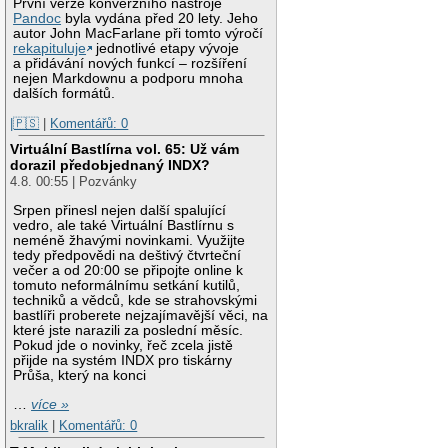
První verze konverzního nástroje
Pandoc
byla vydána před 20 lety. Jeho
autor John MacFarlane při tomto výročí
rekapituluje
jednotlivé etapy vývoje
a přidávání nových funkcí – rozšíření
nejen Markdownu a podporu mnoha
dalších formátů.
|🇵🇸
|
Komentářů: 0
Virtuální Bastlírna vol. 65: Už vám
dorazil předobjednaný INDX?
4.8. 00:55 | Pozvánky
Srpen přinesl nejen další spalující
vedro, ale také Virtuální Bastlírnu s
neméně žhavými novinkami. Využijte
tedy předpovědi na deštivý čtvrteční
večer a od 20:00 se připojte online k
tomuto neformálnímu setkání kutilů,
techniků a vědců, kde se strahovskými
bastlíři proberete nejzajímavější věci, na
které jste narazili za poslední měsíc.
Pokud jde o novinky, řeč zcela jistě
přijde na systém INDX pro tiskárny
Průša, který na konci
…
více »
bkralik
|
Komentářů: 0