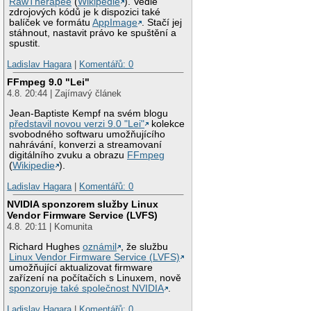
RawTherapee
(
Wikipedie
). Vedle
zdrojových kódů je k dispozici také
balíček ve formátu
AppImage
. Stačí jej
stáhnout, nastavit právo ke spuštění a
spustit.
Ladislav Hagara
|
Komentářů: 0
FFmpeg 9.0 "Lei"
4.8. 20:44 | Zajímavý článek
Jean-Baptiste Kempf na svém blogu
představil novou verzi 9.0 "Lei"
kolekce
svobodného softwaru umožňujícího
nahrávání, konverzi a streamovaní
digitálního zvuku a obrazu
FFmpeg
(
Wikipedie
).
Ladislav Hagara
|
Komentářů: 0
NVIDIA sponzorem služby Linux
Vendor Firmware Service (LVFS)
4.8. 20:11 | Komunita
Richard Hughes
oznámil
, že službu
Linux Vendor Firmware Service (LVFS)
umožňující aktualizovat firmware
zařízení na počítačích s Linuxem, nově
sponzoruje také společnost NVIDIA
.
Ladislav Hagara
|
Komentářů: 0