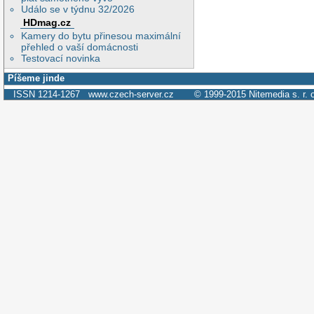
Událo se v týdnu 32/2026
HDmag.cz
Kamery do bytu přinesou maximální
přehled o vaší domácnosti
Testovací novinka
Píšeme jinde
ISSN 1214-1267
www.czech-server.cz
© 1999-2015
Nitemedia s. r. 