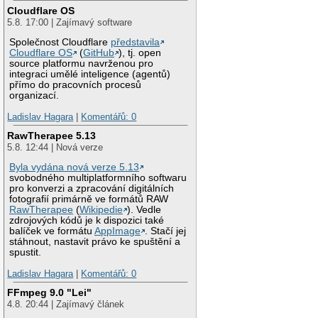
Cloudflare OS
5.8. 17:00 | Zajímavý software
Společnost Cloudflare
představila
Cloudflare OS
(
GitHub
), tj. open
source platformu navrženou pro
integraci umělé inteligence (agentů)
přímo do pracovních procesů
organizací.
Ladislav Hagara
|
Komentářů: 0
RawTherapee 5.13
5.8. 12:44 | Nová verze
Byla vydána nová verze 5.13
svobodného multiplatformního softwaru
pro konverzi a zpracování digitálních
fotografií primárně ve formátů RAW
RawTherapee
(
Wikipedie
). Vedle
zdrojových kódů je k dispozici také
balíček ve formátu
AppImage
. Stačí jej
stáhnout, nastavit právo ke spuštění a
spustit.
Ladislav Hagara
|
Komentářů: 0
FFmpeg 9.0 "Lei"
4.8. 20:44 | Zajímavý článek