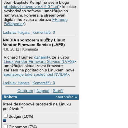
Jean-Baptiste Kempf na svém blogu
představil novou verzi 9.0 "Lei"
kolekce
svobodného softwaru umožňujícího
nahrávání, konverzi a streamovaní
digitálního zvuku a obrazu
FFmpeg
(
Wikipedie
).
Ladislav Hagara
|
Komentářů: 0
NVIDIA sponzorem služby Linux
Vendor Firmware Service (LVFS)
4.8. 20:11 | Komunita
Richard Hughes
oznámil
, že službu
Linux Vendor Firmware Service (LVFS)
umožňující aktualizovat firmware
zařízení na počítačích s Linuxem, nově
sponzoruje také společnost NVIDIA
.
Ladislav Hagara
|
Komentářů: 0
Centrum
|
Napsat
|
Starší
Anketa
navrhněte »
Které desktopové prostředí na Linuxu
používáte?
Budgie
(
10%
)
Cinnamon
(
7%
)