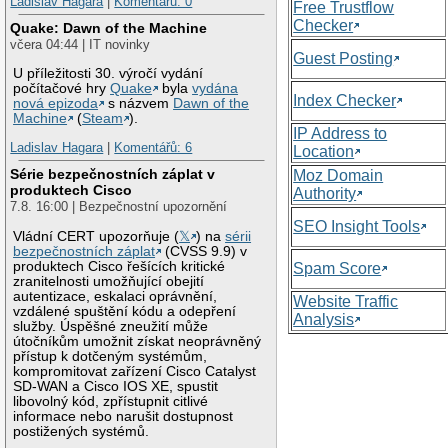
Ladislav Hagara
|
Komentářů: 0
Free Trustflow
Checker
Quake: Dawn of the Machine
včera 04:44 | IT novinky
Guest Posting
U příležitosti 30. výročí vydání
počítačové hry
Quake
byla
vydána
Index Checker
nová epizoda
s názvem
Dawn of the
Machine
(
Steam
).
IP Address to
Ladislav Hagara
|
Komentářů: 6
Location
Série bezpečnostních záplat v
Moz Domain
produktech Cisco
Authority
7.8. 16:00 | Bezpečnostní upozornění
SEO Insight Tools
Vládní CERT upozorňuje (
𝕏
) na
sérii
bezpečnostních záplat
(CVSS 9.9) v
produktech Cisco řešících kritické
Spam Score
zranitelnosti umožňující obejití
autentizace, eskalaci oprávnění,
Website Traffic
vzdálené spuštění kódu a odepření
Analysis
služby. Úspěšné zneužití může
útočníkům umožnit získat neoprávněný
přístup k dotčeným systémům,
kompromitovat zařízení Cisco Catalyst
SD-WAN a Cisco IOS XE, spustit
libovolný kód, zpřístupnit citlivé
informace nebo narušit dostupnost
postižených systémů.