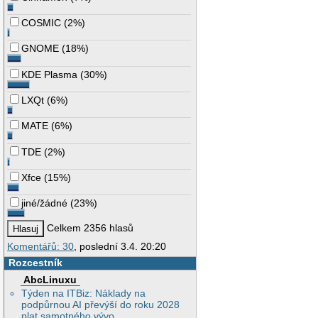
COSMIC
(
2%
)
GNOME
(
18%
)
KDE Plasma
(
30%
)
LXQt
(
6%
)
MATE
(
6%
)
TDE
(
2%
)
Xfce
(
15%
)
jiné/žádné
(
23%
)
Celkem 2356 hlasů
Komentářů: 30
, poslední 3.4. 20:20
Rozcestník
AbcLinuxu
Týden na ITBiz: Náklady na
podpůrnou AI převýší do roku 2028
plat samotného vývo