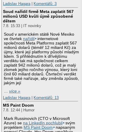
Ladislav Hagara
|
Komentářů: 3
Soud nařídil firmě Meta zaplatit 567
milionů USD kvůli újmě způsobené
dětem
7.8. 15:33 | IT novinky
Soud v americkém státě Nové Mexiko
ve čtvrtek
nařídil
internetové
společnosti Meta Platforms zaplatit 567
milionů dolarů (téměř 12 miliard Kč) za
újmy, které její platformy působí mladým
lidem. S přihlédnutím k dřívějšímu
verdiktu tak má společnost celkem
zaplatit 942 milionů dolarů, což je malý
zlomek jejího ročního výnosu, který loni
činil 60 miliard dolarů. Čtvrteční verdikt
firmě také nařizuje, aby změnila způsob,
jakým její
…
více »
Ladislav Hagara
|
Komentářů: 13
MS Paint Doom
7.8. 12:44 | Humor
Mark Russinovich (CTO v Microsoft
Azure) se
na LinkedIn pochlubil
svým
projektem
MS Paint Doom
napsaným
pomocí Claude. Hru Doom umožňuje