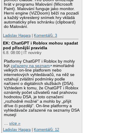
hrát v programu Malování (Microsoft
Paint). Malování funguje jako monitor.
Herní engine (ViZDoom) běží na pozadí
a každý vykreslený snímek hry vkládá
automaticky přes schránku (clipboard)
do Malování.
Ladislav Hagara
|
Komentářů: 3
EK: ChatGPT i Roblox mohou spadat
pod přísnější pravidla
6.8. 08:00 | IT novinky
Platformy ChatGPT i Roblox by mohly
být
zařazeny na seznam
mimořádně
velkých on-line platforem nebo
internetových vyhledávačů, na něž se
vztahují zvláštní podmínky podle
nařízení o digitálních službách (DSA).
Vzhledem k tomu, že ChatGPT i Roblox
oznámily počet uživatelů nad prahovou
hodnotou DSA, je toto označení
„rozhodně možné“ a mohlo by „přijít
dříve či později“. On-line platformy a
vyhledávače zařazené na seznamy DSA
musejí
…
více »
Ladislav Hagara
|
Komentářů: 12