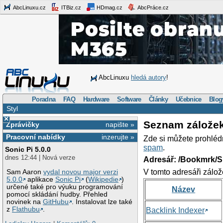
AbcLinuxu.cz
ITBiz.cz
HDmag.cz
AbcPráce.cz
AbcLinuxu
hledá autory
!
Poradna
FAQ
Hardware
Software
Články
Učebnice
Blog
Styl
×
Seznam zálože
Zprávičky
napište »
Pracovní nabídky
inzerujte »
Zde si můžete prohléd
spam
.
Sonic Pi 5.0.0
dnes 12:44 | Nová verze
Adresář: /Bookmrk/S
V tomto adresáři zálož
Sam Aaron
vydal novou major verzi
5.0.0
aplikace
Sonic Pi
(
Wikipedie
)
určené také pro výuku programování
Název
pomocí skládání hudby. Přehled
novinek na
GitHubu
. Instalovat lze také
z
Flathubu
.
Backlink Indexer