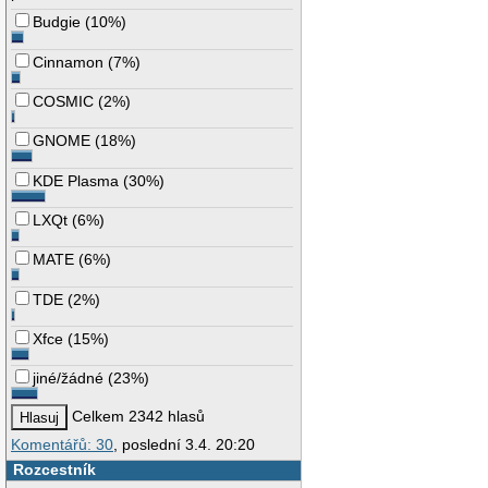
Budgie
(
10%
)
Cinnamon
(
7%
)
COSMIC
(
2%
)
GNOME
(
18%
)
KDE Plasma
(
30%
)
LXQt
(
6%
)
MATE
(
6%
)
TDE
(
2%
)
Xfce
(
15%
)
jiné/žádné
(
23%
)
Celkem 2342 hlasů
Komentářů: 30
, poslední 3.4. 20:20
Rozcestník