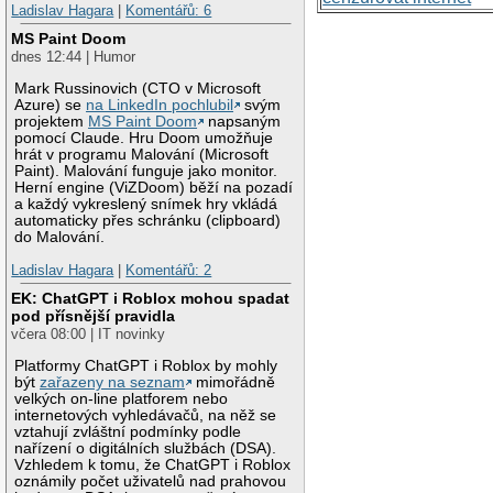
Ladislav Hagara
|
Komentářů: 6
MS Paint Doom
dnes 12:44 | Humor
Mark Russinovich (CTO v Microsoft
Azure) se
na LinkedIn pochlubil
svým
projektem
MS Paint Doom
napsaným
pomocí Claude. Hru Doom umožňuje
hrát v programu Malování (Microsoft
Paint). Malování funguje jako monitor.
Herní engine (ViZDoom) běží na pozadí
a každý vykreslený snímek hry vkládá
automaticky přes schránku (clipboard)
do Malování.
Ladislav Hagara
|
Komentářů: 2
EK: ChatGPT i Roblox mohou spadat
pod přísnější pravidla
včera 08:00 | IT novinky
Platformy ChatGPT i Roblox by mohly
být
zařazeny na seznam
mimořádně
velkých on-line platforem nebo
internetových vyhledávačů, na něž se
vztahují zvláštní podmínky podle
nařízení o digitálních službách (DSA).
Vzhledem k tomu, že ChatGPT i Roblox
oznámily počet uživatelů nad prahovou