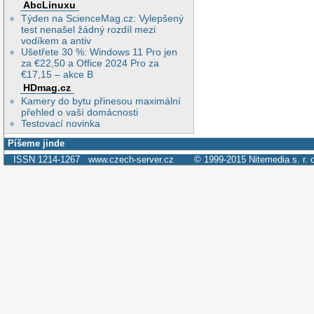
AbcLinuxu
Týden na ScienceMag.cz: Vylepšený
test nenašel žádný rozdíl mezi
vodíkem a antiv
Ušetřete 30 %: Windows 11 Pro jen
za €22,50 a Office 2024 Pro za
€17,15 – akce B
HDmag.cz
Kamery do bytu přinesou maximální
přehled o vaší domácnosti
Testovací novinka
Píšeme jinde
ISSN 1214-1267
www.czech-server.cz
© 1999-2015
Nitemedia s. r. 