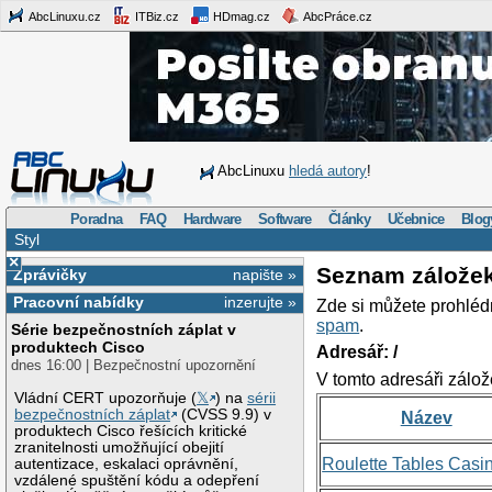
AbcLinuxu.cz
ITBiz.cz
HDmag.cz
AbcPráce.cz
AbcLinuxu
hledá autory
!
Poradna
FAQ
Hardware
Software
Články
Učebnice
Blog
Styl
×
Seznam zálože
Zprávičky
napište »
Pracovní nabídky
inzerujte »
Zde si můžete prohléd
spam
.
Série bezpečnostních záplat v
produktech Cisco
Adresář: /
dnes 16:00 | Bezpečnostní upozornění
V tomto adresáři zálož
Vládní CERT upozorňuje (
𝕏
) na
sérii
bezpečnostních záplat
(CVSS 9.9) v
Název
produktech Cisco řešících kritické
zranitelnosti umožňující obejití
Roulette Tables Casi
autentizace, eskalaci oprávnění,
vzdálené spuštění kódu a odepření