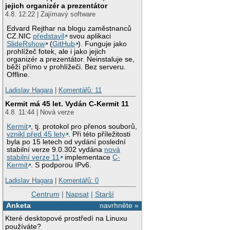
jejich organizér a prezentátor
4.8. 12:22 | Zajímavý software
Edvard Rejthar na blogu zaměstnanců
CZ.NIC
představil
svou aplikaci
SlideRshow
(
GitHub
). Funguje jako
prohlížeč fotek, ale i jako jejich
organizér a prezentátor. Neinstaluje se,
běží přímo v prohlížeči. Bez serveru.
Offline.
Ladislav Hagara
|
Komentářů: 11
Kermit má 45 let. Vydán C-Kermit 11
4.8. 11:44 | Nová verze
Kermit
, tj. protokol pro přenos souborů,
vznikl před 45 lety
. Při této příležitosti
byla po 15 letech od vydání poslední
stabilní verze 9.0.302 vydána
nová
stabilní verze 11
implementace
C-
Kermit
. S podporou IPv6.
Ladislav Hagara
|
Komentářů: 0
Centrum
|
Napsat
|
Starší
Anketa
navrhněte »
Které desktopové prostředí na Linuxu
používáte?