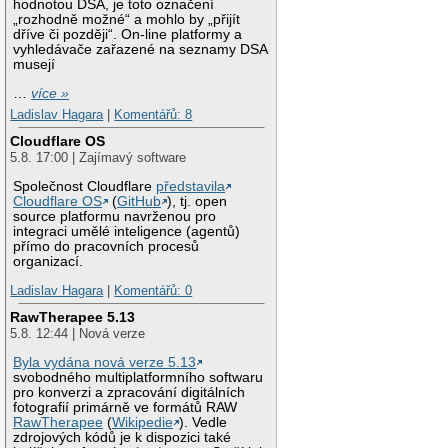
hodnotou DSA, je toto označení
„rozhodně možné“ a mohlo by „přijít
dříve či později“. On-line platformy a
vyhledávače zařazené na seznamy DSA
musejí
…
více »
Ladislav Hagara
|
Komentářů: 8
Cloudflare OS
5.8. 17:00 | Zajímavý software
Společnost Cloudflare
představila
Cloudflare OS
(
GitHub
), tj. open
source platformu navrženou pro
integraci umělé inteligence (agentů)
přímo do pracovních procesů
organizací.
Ladislav Hagara
|
Komentářů: 0
RawTherapee 5.13
5.8. 12:44 | Nová verze
Byla vydána nová verze 5.13
svobodného multiplatformního softwaru
pro konverzi a zpracování digitálních
fotografií primárně ve formátů RAW
RawTherapee
(
Wikipedie
). Vedle
zdrojových kódů je k dispozici také