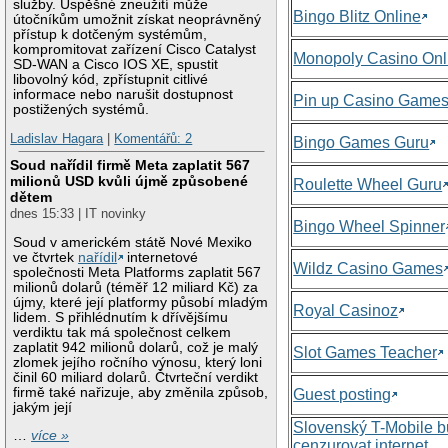
služby. Úspěšné zneužití může
Bingo Blitz Online
útočníkům umožnit získat neoprávněný
přístup k dotčeným systémům,
kompromitovat zařízení Cisco Catalyst
Monopoly Casino Onl
SD-WAN a Cisco IOS XE, spustit
libovolný kód, zpřístupnit citlivé
informace nebo narušit dostupnost
Pin up Casino Game
postižených systémů.
Ladislav Hagara
|
Komentářů: 2
Bingo Games Guru
Soud nařídil firmě Meta zaplatit 567
milionů USD kvůli újmě způsobené
Roulette Wheel Guru
dětem
dnes 15:33 | IT novinky
Bingo Wheel Spinner
Soud v americkém státě Nové Mexiko
ve čtvrtek
nařídil
internetové
Wildz Casino Games
společnosti Meta Platforms zaplatit 567
milionů dolarů (téměř 12 miliard Kč) za
újmy, které její platformy působí mladým
Royal Casinoz
lidem. S přihlédnutím k dřívějšímu
verdiktu tak má společnost celkem
zaplatit 942 milionů dolarů, což je malý
Slot Games Teacher
zlomek jejího ročního výnosu, který loni
činil 60 miliard dolarů. Čtvrteční verdikt
firmě také nařizuje, aby změnila způsob,
Guest posting
jakým její
Slovenský T-Mobile 
…
více »
cenzurovat internet