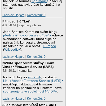
balíček ve formátu
AppImage
. Stačí jej
stáhnout, nastavit právo ke spuštění a
spustit.
Ladislav Hagara
|
Komentářů: 0
FFmpeg 9.0 "Lei"
4.8. 20:44 | Zajímavý článek
Jean-Baptiste Kempf na svém blogu
představil novou verzi 9.0 "Lei"
kolekce
svobodného softwaru umožňujícího
nahrávání, konverzi a streamovaní
digitálního zvuku a obrazu
FFmpeg
(
Wikipedie
).
Ladislav Hagara
|
Komentářů: 0
NVIDIA sponzorem služby Linux
Vendor Firmware Service (LVFS)
4.8. 20:11 | Komunita
Richard Hughes
oznámil
, že službu
Linux Vendor Firmware Service (LVFS)
umožňující aktualizovat firmware
zařízení na počítačích s Linuxem, nově
sponzoruje také společnost NVIDIA
.
Ladislav Hagara
|
Komentářů: 0
SlideRshow, prohlížeč fotek, ale i