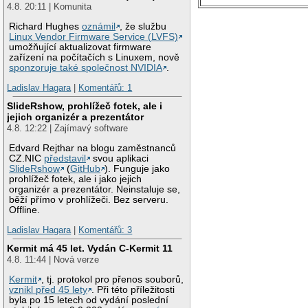
4.8. 20:11 | Komunita
Richard Hughes
oznámil
, že službu
Linux Vendor Firmware Service (LVFS)
umožňující aktualizovat firmware
zařízení na počítačích s Linuxem, nově
sponzoruje také společnost NVIDIA
.
Ladislav Hagara
|
Komentářů: 1
SlideRshow, prohlížeč fotek, ale i
jejich organizér a prezentátor
4.8. 12:22 | Zajímavý software
Edvard Rejthar na blogu zaměstnanců
CZ.NIC
představil
svou aplikaci
SlideRshow
(
GitHub
). Funguje jako
prohlížeč fotek, ale i jako jejich
organizér a prezentátor. Neinstaluje se,
běží přímo v prohlížeči. Bez serveru.
Offline.
Ladislav Hagara
|
Komentářů: 3
Kermit má 45 let. Vydán C-Kermit 11
4.8. 11:44 | Nová verze
Kermit
, tj. protokol pro přenos souborů,
vznikl před 45 lety
. Při této příležitosti
byla po 15 letech od vydání poslední