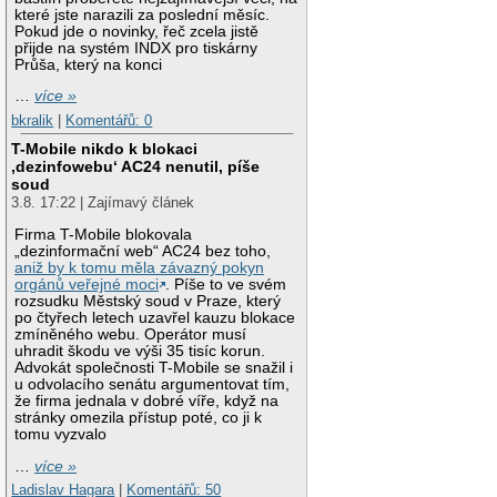
které jste narazili za poslední měsíc.
Pokud jde o novinky, řeč zcela jistě
přijde na systém INDX pro tiskárny
Průša, který na konci
…
více »
bkralik
|
Komentářů: 0
T-Mobile nikdo k blokaci
‚dezinfowebu‘ AC24 nenutil, píše
soud
3.8. 17:22 | Zajímavý článek
Firma T-Mobile blokovala
„dezinformační web“ AC24 bez toho,
aniž by k tomu měla závazný pokyn
orgánů veřejné moci
. Píše to ve svém
rozsudku Městský soud v Praze, který
po čtyřech letech uzavřel kauzu blokace
zmíněného webu. Operátor musí
uhradit škodu ve výši 35 tisíc korun.
Advokát společnosti T-Mobile se snažil i
u odvolacího senátu argumentovat tím,
že firma jednala v dobré víře, když na
stránky omezila přístup poté, co ji k
tomu vyzvalo
…
více »
Ladislav Hagara
|
Komentářů: 50