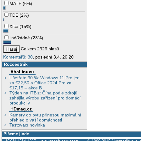
MATE
(
6%
)
TDE
(
2%
)
Xfce
(
15%
)
jiné/žádné
(
23%
)
Celkem 2326 hlasů
Komentářů: 30
, poslední 3.4. 20:20
Rozcestník
AbcLinuxu
Ušetřete 30 %: Windows 11 Pro jen
za €22,50 a Office 2024 Pro za
€17,15 – akce B
Týden na ITBiz: Čína podle zdrojů
zahájila výrobu zařízení pro domácí
produkci v
HDmag.cz
Kamery do bytu přinesou maximální
přehled o vaší domácnosti
Testovací novinka
Píšeme jinde