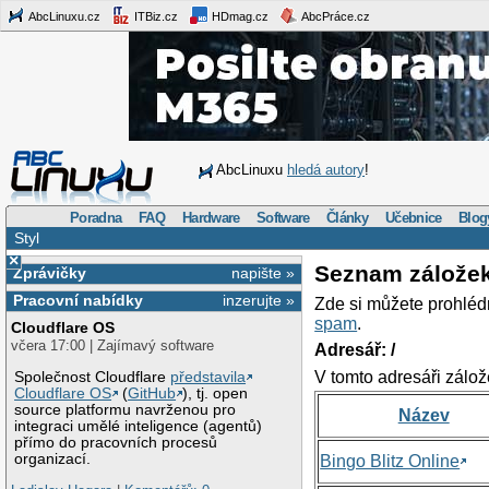
AbcLinuxu.cz
ITBiz.cz
HDmag.cz
AbcPráce.cz
AbcLinuxu
hledá autory
!
Poradna
FAQ
Hardware
Software
Články
Učebnice
Blog
Styl
×
Seznam zálože
Zprávičky
napište »
Pracovní nabídky
inzerujte »
Zde si můžete prohléd
spam
.
Cloudflare OS
včera 17:00 | Zajímavý software
Adresář: /
V tomto adresáři zálož
Společnost Cloudflare
představila
Cloudflare OS
(
GitHub
), tj. open
source platformu navrženou pro
Název
integraci umělé inteligence (agentů)
přímo do pracovních procesů
organizací.
Bingo Blitz Online