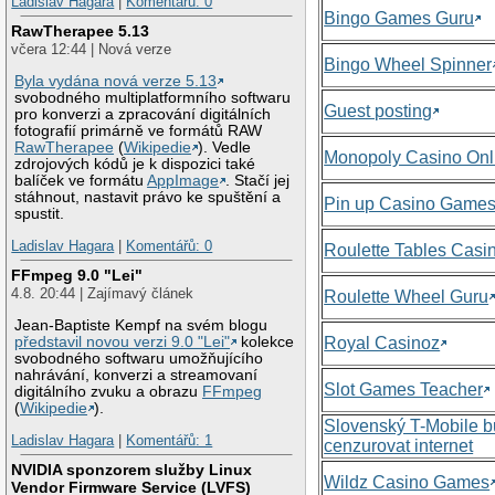
Ladislav Hagara
|
Komentářů: 0
Bingo Games Guru
RawTherapee 5.13
včera 12:44 | Nová verze
Bingo Wheel Spinner
Byla vydána nová verze 5.13
svobodného multiplatformního softwaru
Guest posting
pro konverzi a zpracování digitálních
fotografií primárně ve formátů RAW
RawTherapee
(
Wikipedie
). Vedle
Monopoly Casino Onl
zdrojových kódů je k dispozici také
balíček ve formátu
AppImage
. Stačí jej
stáhnout, nastavit právo ke spuštění a
Pin up Casino Game
spustit.
Ladislav Hagara
|
Komentářů: 0
Roulette Tables Casi
FFmpeg 9.0 "Lei"
4.8. 20:44 | Zajímavý článek
Roulette Wheel Guru
Jean-Baptiste Kempf na svém blogu
představil novou verzi 9.0 "Lei"
kolekce
Royal Casinoz
svobodného softwaru umožňujícího
nahrávání, konverzi a streamovaní
Slot Games Teacher
digitálního zvuku a obrazu
FFmpeg
(
Wikipedie
).
Slovenský T-Mobile 
Ladislav Hagara
|
Komentářů: 1
cenzurovat internet
NVIDIA sponzorem služby Linux
Wildz Casino Games
Vendor Firmware Service (LVFS)