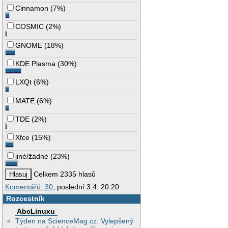
Cinnamon
(
7%
)
COSMIC
(
2%
)
GNOME
(
18%
)
KDE Plasma
(
30%
)
LXQt
(
6%
)
MATE
(
6%
)
TDE
(
2%
)
Xfce
(
15%
)
jiné/žádné
(
23%
)
Celkem 2335 hlasů
Komentářů: 30
, poslední 3.4. 20:20
Rozcestník
AbcLinuxu
Týden na ScienceMag.cz: Vylepšený