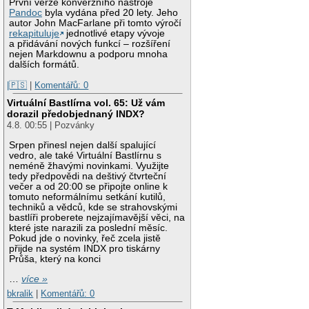
První verze konverzního nástroje
Pandoc
byla vydána před 20 lety. Jeho
autor John MacFarlane při tomto výročí
rekapituluje
jednotlivé etapy vývoje
a přidávání nových funkcí – rozšíření
nejen Markdownu a podporu mnoha
dalších formátů.
|🇵🇸
|
Komentářů: 0
Virtuální Bastlírna vol. 65: Už vám
dorazil předobjednaný INDX?
4.8. 00:55 | Pozvánky
Srpen přinesl nejen další spalující
vedro, ale také Virtuální Bastlírnu s
neméně žhavými novinkami. Využijte
tedy předpovědi na deštivý čtvrteční
večer a od 20:00 se připojte online k
tomuto neformálnímu setkání kutilů,
techniků a vědců, kde se strahovskými
bastlíři proberete nejzajímavější věci, na
které jste narazili za poslední měsíc.
Pokud jde o novinky, řeč zcela jistě
přijde na systém INDX pro tiskárny
Průša, který na konci
…
více »
bkralik
|
Komentářů: 0