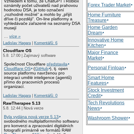
Vzhledem k tomu, že ChatGPT i Roblox
Forex Trader Market
oznámily počet uživatelů nad prahovou
hodnotou DSA, je toto označení
„rozhodně možné“ a mohlo by „přijít
Home Furniture
dříve či později“. On-line platformy a
Treasure
vyhledávače zařazené na seznamy DSA
Home Garden
musejí
Dream
…
více »
Innovative Home
Ladislav Hagara
|
Komentářů: 6
Kitchen
Cloudflare OS
Major Finance
5.8. 17:00 | Zajímavý software
Market
Společnost Cloudflare
představila
Personal Finloan
Cloudflare OS
(
GitHub
), tj. open
source platformu navrženou pro
Smart Home
integraci umělé inteligence (agentů)
přímo do pracovních procesů
Features
organizací.
Stock Investment
Credit
Ladislav Hagara
|
Komentářů: 0
Tech Revolutions
RawTherapee 5.13
News
5.8. 12:44 | Nová verze
Byla vydána nová verze 5.13
Washroom Shower
svobodného multiplatformního softwaru
pro konverzi a zpracování digitálních
fotografií primárně ve formátů RAW