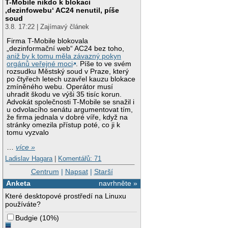
T-Mobile nikdo k blokaci
‚dezinfowebu‘ AC24 nenutil, píše
soud
3.8. 17:22 | Zajímavý článek
Firma T-Mobile blokovala
„dezinformační web“ AC24 bez toho,
aniž by k tomu měla závazný pokyn
orgánů veřejné moci
. Píše to ve svém
rozsudku Městský soud v Praze, který
po čtyřech letech uzavřel kauzu blokace
zmíněného webu. Operátor musí
uhradit škodu ve výši 35 tisíc korun.
Advokát společnosti T-Mobile se snažil i
u odvolacího senátu argumentovat tím,
že firma jednala v dobré víře, když na
stránky omezila přístup poté, co ji k
tomu vyzvalo
…
více »
Ladislav Hagara
|
Komentářů: 71
Centrum
|
Napsat
|
Starší
Anketa
navrhněte »
Které desktopové prostředí na Linuxu
používáte?
Budgie
(
10%
)