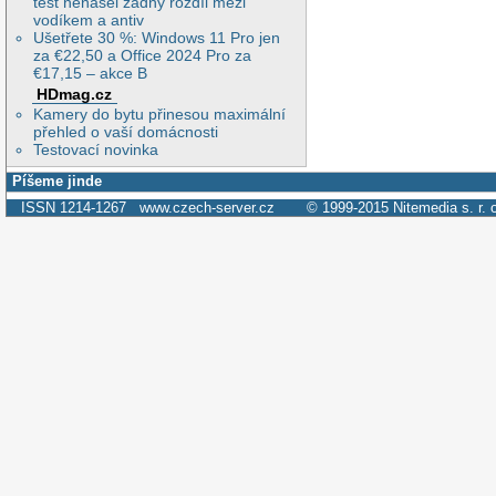
test nenašel žádný rozdíl mezi
vodíkem a antiv
Ušetřete 30 %: Windows 11 Pro jen
za €22,50 a Office 2024 Pro za
€17,15 – akce B
HDmag.cz
Kamery do bytu přinesou maximální
přehled o vaší domácnosti
Testovací novinka
Píšeme jinde
ISSN 1214-1267
www.czech-server.cz
© 1999-2015
Nitemedia s. r. 