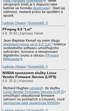
RawTherapee
(
Wikipedie
). Vedle
zdrojových kódů je k dispozici také
balíček ve formátu
AppImage
. Stačí jej
stáhnout, nastavit právo ke spuštění a
spustit.
Ladislav Hagara
|
Komentářů: 0
FFmpeg 9.0 "Lei"
4.8. 20:44 | Zajímavý článek
Jean-Baptiste Kempf na svém blogu
představil novou verzi 9.0 "Lei"
kolekce
svobodného softwaru umožňujícího
nahrávání, konverzi a streamovaní
digitálního zvuku a obrazu
FFmpeg
(
Wikipedie
).
Ladislav Hagara
|
Komentářů: 0
NVIDIA sponzorem služby Linux
Vendor Firmware Service (LVFS)
4.8. 20:11 | Komunita
Richard Hughes
oznámil
, že službu
Linux Vendor Firmware Service (LVFS)
umožňující aktualizovat firmware
zařízení na počítačích s Linuxem, nově
sponzoruje také společnost NVIDIA
.
Ladislav Hagara
|
Komentářů: 0