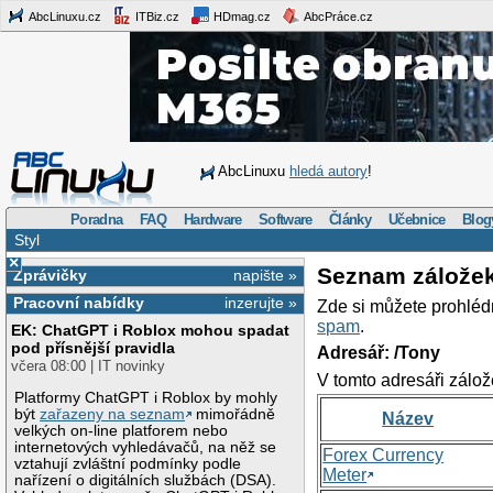
AbcLinuxu.cz
ITBiz.cz
HDmag.cz
AbcPráce.cz
AbcLinuxu
hledá autory
!
Poradna
FAQ
Hardware
Software
Články
Učebnice
Blog
Styl
×
Seznam zálože
Zprávičky
napište »
Pracovní nabídky
inzerujte »
Zde si můžete prohléd
spam
.
EK: ChatGPT i Roblox mohou spadat
pod přísnější pravidla
Adresář: /Tony
včera 08:00 | IT novinky
V tomto adresáři zálož
Platformy ChatGPT i Roblox by mohly
být
zařazeny na seznam
mimořádně
Název
velkých on-line platforem nebo
internetových vyhledávačů, na něž se
Forex Currency
vztahují zvláštní podmínky podle
Meter
nařízení o digitálních službách (DSA).