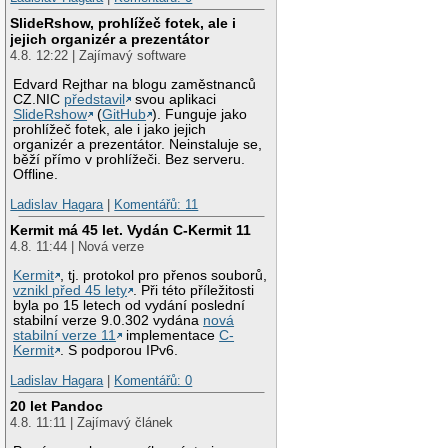
SlideRshow, prohlížeč fotek, ale i
jejich organizér a prezentátor
4.8. 12:22 | Zajímavý software
Edvard Rejthar na blogu zaměstnanců
CZ.NIC
představil
svou aplikaci
SlideRshow
(
GitHub
). Funguje jako
prohlížeč fotek, ale i jako jejich
organizér a prezentátor. Neinstaluje se,
běží přímo v prohlížeči. Bez serveru.
Offline.
Ladislav Hagara
|
Komentářů: 11
Kermit má 45 let. Vydán C-Kermit 11
4.8. 11:44 | Nová verze
Kermit
, tj. protokol pro přenos souborů,
vznikl před 45 lety
. Při této příležitosti
byla po 15 letech od vydání poslední
stabilní verze 9.0.302 vydána
nová
stabilní verze 11
implementace
C-
Kermit
. S podporou IPv6.
Ladislav Hagara
|
Komentářů: 0
20 let Pandoc
4.8. 11:11 | Zajímavý článek