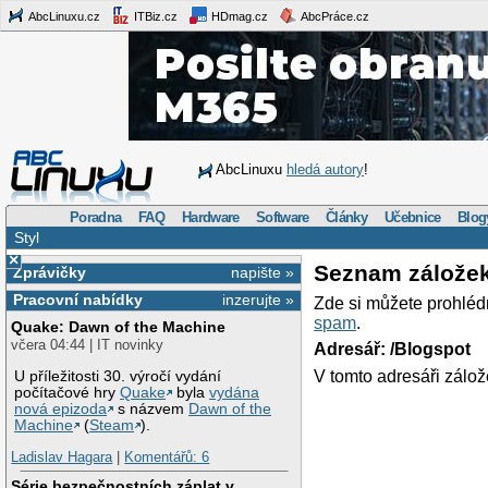
AbcLinuxu.cz
ITBiz.cz
HDmag.cz
AbcPráce.cz
AbcLinuxu
hledá autory
!
Poradna
FAQ
Hardware
Software
Články
Učebnice
Blog
Styl
×
Seznam zálože
Zprávičky
napište »
Pracovní nabídky
inzerujte »
Zde si můžete prohléd
spam
.
Quake: Dawn of the Machine
včera 04:44 | IT novinky
Adresář: /Blogspot
V tomto adresáři zálož
U příležitosti 30. výročí vydání
počítačové hry
Quake
byla
vydána
nová epizoda
s názvem
Dawn of the
Machine
(
Steam
).
Ladislav Hagara
|
Komentářů: 6
Série bezpečnostních záplat v