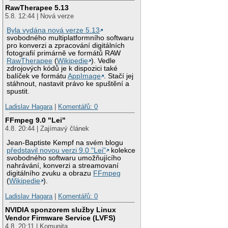
RawTherapee 5.13
5.8. 12:44 | Nová verze
Byla vydána nová verze 5.13
svobodného multiplatformního softwaru
pro konverzi a zpracování digitálních
fotografií primárně ve formátů RAW
RawTherapee
(
Wikipedie
). Vedle
zdrojových kódů je k dispozici také
balíček ve formátu
AppImage
. Stačí jej
stáhnout, nastavit právo ke spuštění a
spustit.
Ladislav Hagara
|
Komentářů: 0
FFmpeg 9.0 "Lei"
4.8. 20:44 | Zajímavý článek
Jean-Baptiste Kempf na svém blogu
představil novou verzi 9.0 "Lei"
kolekce
svobodného softwaru umožňujícího
nahrávání, konverzi a streamovaní
digitálního zvuku a obrazu
FFmpeg
(
Wikipedie
).
Ladislav Hagara
|
Komentářů: 0
NVIDIA sponzorem služby Linux
Vendor Firmware Service (LVFS)
4.8. 20:11 | Komunita