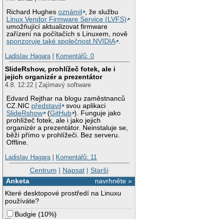
Richard Hughes
oznámil
, že službu
Linux Vendor Firmware Service (LVFS)
umožňující aktualizovat firmware
zařízení na počítačích s Linuxem, nově
sponzoruje také společnost NVIDIA
.
Ladislav Hagara
|
Komentářů: 0
SlideRshow, prohlížeč fotek, ale i
jejich organizér a prezentátor
4.8. 12:22 | Zajímavý software
Edvard Rejthar na blogu zaměstnanců
CZ.NIC
představil
svou aplikaci
SlideRshow
(
GitHub
). Funguje jako
prohlížeč fotek, ale i jako jejich
organizér a prezentátor. Neinstaluje se,
běží přímo v prohlížeči. Bez serveru.
Offline.
Ladislav Hagara
|
Komentářů: 11
Centrum
|
Napsat
|
Starší
Anketa
navrhněte »
Které desktopové prostředí na Linuxu
používáte?
Budgie
(
10%
)