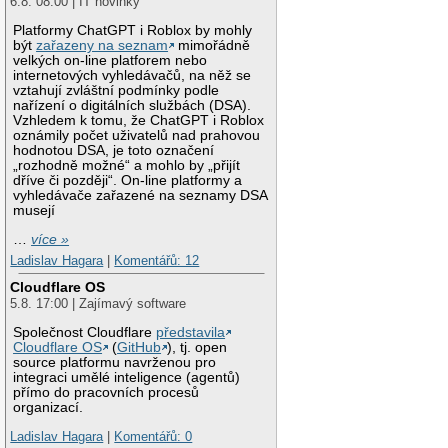
6.8. 08:00 | IT novinky
Platformy ChatGPT i Roblox by mohly
být
zařazeny na seznam
mimořádně
velkých on-line platforem nebo
internetových vyhledávačů, na něž se
vztahují zvláštní podmínky podle
nařízení o digitálních službách (DSA).
Vzhledem k tomu, že ChatGPT i Roblox
oznámily počet uživatelů nad prahovou
hodnotou DSA, je toto označení
„rozhodně možné“ a mohlo by „přijít
dříve či později“. On-line platformy a
vyhledávače zařazené na seznamy DSA
musejí
…
více »
Ladislav Hagara
|
Komentářů: 12
Cloudflare OS
5.8. 17:00 | Zajímavý software
Společnost Cloudflare
představila
Cloudflare OS
(
GitHub
), tj. open
source platformu navrženou pro
integraci umělé inteligence (agentů)
přímo do pracovních procesů
organizací.
Ladislav Hagara
|
Komentářů: 0