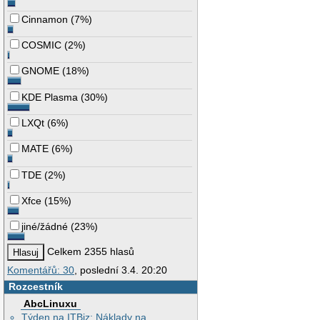
Cinnamon
(
7%
)
COSMIC
(
2%
)
GNOME
(
18%
)
KDE Plasma
(
30%
)
LXQt
(
6%
)
MATE
(
6%
)
TDE
(
2%
)
Xfce
(
15%
)
jiné/žádné
(
23%
)
Celkem 2355 hlasů
Komentářů: 30
, poslední 3.4. 20:20
Rozcestník
AbcLinuxu
Týden na ITBiz: Náklady na