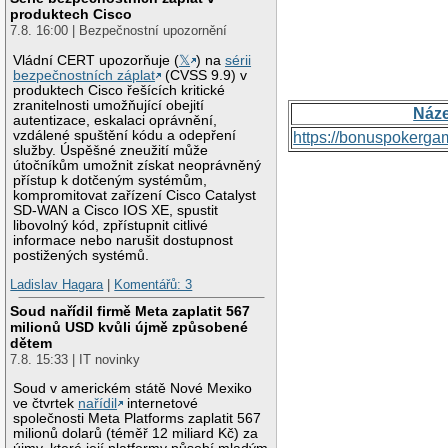
produktech Cisco
7.8. 16:00 | Bezpečnostní upozornění
Vládní CERT upozorňuje (
𝕏
) na
sérii
bezpečnostních záplat
(CVSS 9.9) v
produktech Cisco řešících kritické
zranitelnosti umožňující obejití
Náz
autentizace, eskalaci oprávnění,
vzdálené spuštění kódu a odepření
https://bonuspokerga
služby. Úspěšné zneužití může
útočníkům umožnit získat neoprávněný
přístup k dotčeným systémům,
kompromitovat zařízení Cisco Catalyst
SD-WAN a Cisco IOS XE, spustit
libovolný kód, zpřístupnit citlivé
informace nebo narušit dostupnost
postižených systémů.
Ladislav Hagara
|
Komentářů: 3
Soud nařídil firmě Meta zaplatit 567
milionů USD kvůli újmě způsobené
dětem
7.8. 15:33 | IT novinky
Soud v americkém státě Nové Mexiko
ve čtvrtek
nařídil
internetové
společnosti Meta Platforms zaplatit 567
milionů dolarů (téměř 12 miliard Kč) za