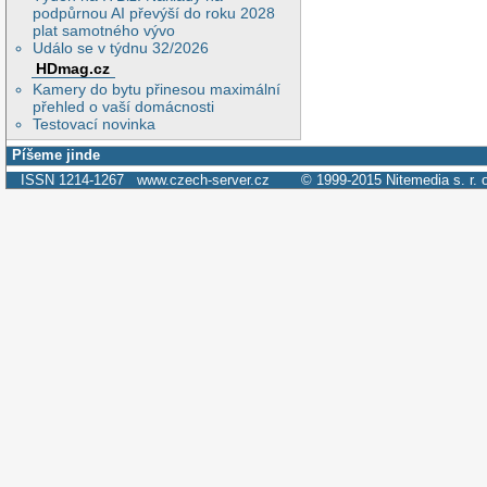
podpůrnou AI převýší do roku 2028
plat samotného vývo
Událo se v týdnu 32/2026
HDmag.cz
Kamery do bytu přinesou maximální
přehled o vaší domácnosti
Testovací novinka
Píšeme jinde
ISSN 1214-1267
www.czech-server.cz
© 1999-2015
Nitemedia s. r. 