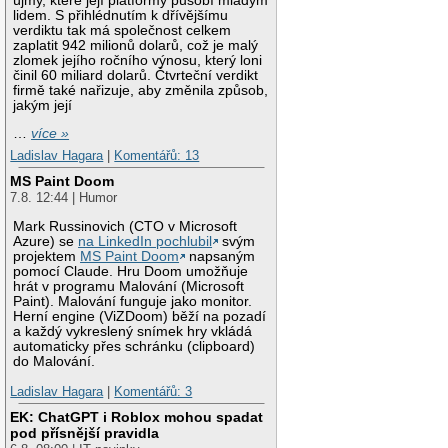
újmy, které její platformy působí mladým
lidem. S přihlédnutím k dřívějšímu
verdiktu tak má společnost celkem
zaplatit 942 milionů dolarů, což je malý
zlomek jejího ročního výnosu, který loni
činil 60 miliard dolarů. Čtvrteční verdikt
firmě také nařizuje, aby změnila způsob,
jakým její
…
více »
Ladislav Hagara
|
Komentářů: 13
MS Paint Doom
7.8. 12:44 | Humor
Mark Russinovich (CTO v Microsoft
Azure) se
na LinkedIn pochlubil
svým
projektem
MS Paint Doom
napsaným
pomocí Claude. Hru Doom umožňuje
hrát v programu Malování (Microsoft
Paint). Malování funguje jako monitor.
Herní engine (ViZDoom) běží na pozadí
a každý vykreslený snímek hry vkládá
automaticky přes schránku (clipboard)
do Malování.
Ladislav Hagara
|
Komentářů: 3
EK: ChatGPT i Roblox mohou spadat
pod přísnější pravidla