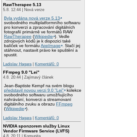
RawTherapee 5.13
5.8. 12:44 | Nová verze
Byla vydána nová verze 5.13
svobodného multiplatformního softwaru
pro konverzi a zpracování digitálních
fotografií primárně ve formátů RAW
RawTherapee
(
Wikipedie
). Vedle
zdrojových kódů je k dispozici také
balíček ve formátu
AppImage
. Stačí jej
stáhnout, nastavit právo ke spuštění a
spustit.
Ladislav Hagara
|
Komentářů: 0
FFmpeg 9.0 "Lei"
4.8. 20:44 | Zajímavý článek
Jean-Baptiste Kempf na svém blogu
představil novou verzi 9.0 "Lei"
kolekce
svobodného softwaru umožňujícího
nahrávání, konverzi a streamovaní
digitálního zvuku a obrazu
FFmpeg
(
Wikipedie
).
Ladislav Hagara
|
Komentářů: 0
NVIDIA sponzorem služby Linux
Vendor Firmware Service (LVFS)
4.8. 20:11 | Komunita