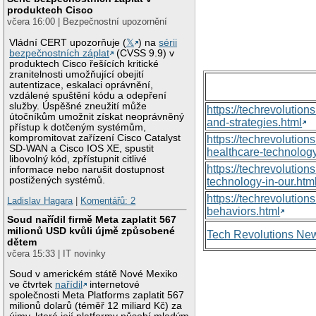
produktech Cisco
včera 16:00 | Bezpečnostní upozornění
Vládní CERT upozorňuje (
𝕏
) na
sérii
bezpečnostních záplat
(CVSS 9.9) v
produktech Cisco řešících kritické
zranitelnosti umožňující obejití
autentizace, eskalaci oprávnění,
vzdálené spuštění kódu a odepření
služby. Úspěšné zneužití může
https://techrevolutio
útočníkům umožnit získat neoprávněný
and-strategies.html
přístup k dotčeným systémům,
kompromitovat zařízení Cisco Catalyst
https://techrevoluti
SD-WAN a Cisco IOS XE, spustit
healthcare-technology
libovolný kód, zpřístupnit citlivé
https://techrevolutio
informace nebo narušit dostupnost
postižených systémů.
technology-in-our.htm
https://techrevolutio
Ladislav Hagara
|
Komentářů: 2
behaviors.html
Soud nařídil firmě Meta zaplatit 567
milionů USD kvůli újmě způsobené
Tech Revolutions Ne
dětem
včera 15:33 | IT novinky
Soud v americkém státě Nové Mexiko
ve čtvrtek
nařídil
internetové
společnosti Meta Platforms zaplatit 567
milionů dolarů (téměř 12 miliard Kč) za