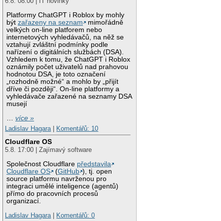
6.8. 08:00 | IT novinky
Platformy ChatGPT i Roblox by mohly
být
zařazeny na seznam
mimořádně
velkých on-line platforem nebo
internetových vyhledávačů, na něž se
vztahují zvláštní podmínky podle
nařízení o digitálních službách (DSA).
Vzhledem k tomu, že ChatGPT i Roblox
oznámily počet uživatelů nad prahovou
hodnotou DSA, je toto označení
„rozhodně možné“ a mohlo by „přijít
dříve či později“. On-line platformy a
vyhledávače zařazené na seznamy DSA
musejí
…
více »
Ladislav Hagara
|
Komentářů: 10
Cloudflare OS
5.8. 17:00 | Zajímavý software
Společnost Cloudflare
představila
Cloudflare OS
(
GitHub
), tj. open
source platformu navrženou pro
integraci umělé inteligence (agentů)
přímo do pracovních procesů
organizací.
Ladislav Hagara
|
Komentářů: 0