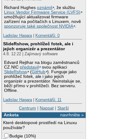
Richard Hughes
oznámil
, že službu
Linux Vendor Firmware Service (LVFS)
umožňující aktualizovat firmware
zařízení na počítačích s Linuxem, nově
sponzoruje také společnost NVIDIA
.
Ladislav Hagara
|
Komentářů: 0
SlideRshow, prohlížeč fotek, ale i
jejich organizér a prezentátor
4.8. 12:22 | Zajímavý software
Edvard Rejthar na blogu zaměstnanců
CZ.NIC
představil
svou aplikaci
SlideRshow
(
GitHub
). Funguje jako
prohlížeč fotek, ale i jako jejich
organizér a prezentátor. Neinstaluje se,
běží přímo v prohlížeči. Bez serveru.
Offline.
Ladislav Hagara
|
Komentářů: 11
Centrum
|
Napsat
|
Starší
Anketa
navrhněte »
Které desktopové prostředí na Linuxu
používáte?
Budgie
(
10%
)