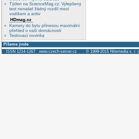
Týden na ScienceMag.cz: Vylepšený
test nenašel žádný rozdíl mezi
vodíkem a antiv
HDmag.cz
Kamery do bytu přinesou maximální
přehled o vaší domácnosti
Testovací novinka
Píšeme jinde
ISSN 1214-1267
www.czech-server.cz
© 1999-2015
Nitemedia s. r. 