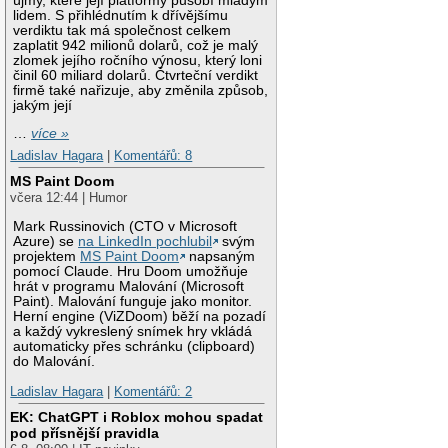
újmy, které její platformy působí mladým
lidem. S přihlédnutím k dřívějšímu
verdiktu tak má společnost celkem
zaplatit 942 milionů dolarů, což je malý
zlomek jejího ročního výnosu, který loni
činil 60 miliard dolarů. Čtvrteční verdikt
firmě také nařizuje, aby změnila způsob,
jakým její
…
více »
Ladislav Hagara
|
Komentářů: 8
MS Paint Doom
včera 12:44 | Humor
Mark Russinovich (CTO v Microsoft
Azure) se
na LinkedIn pochlubil
svým
projektem
MS Paint Doom
napsaným
pomocí Claude. Hru Doom umožňuje
hrát v programu Malování (Microsoft
Paint). Malování funguje jako monitor.
Herní engine (ViZDoom) běží na pozadí
a každý vykreslený snímek hry vkládá
automaticky přes schránku (clipboard)
do Malování.
Ladislav Hagara
|
Komentářů: 2
EK: ChatGPT i Roblox mohou spadat
pod přísnější pravidla