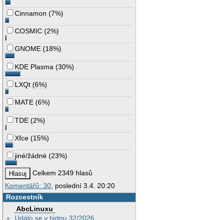
Cinnamon
(
7%
)
COSMIC
(
2%
)
GNOME
(
18%
)
KDE Plasma
(
30%
)
LXQt
(
6%
)
MATE
(
6%
)
TDE
(
2%
)
Xfce
(
15%
)
jiné/žádné
(
23%
)
Celkem 2349 hlasů
Komentářů: 30
, poslední 3.4. 20:20
Rozcestník
AbcLinuxu
Událo se v týdnu 32/2026