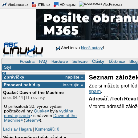
AbcPráce.cz
AbcLinuxu.cz
ITBiz.cz
HDmag.cz
AbcLinuxu
hledá autory
!
Poradna
FAQ
Hardware
Software
Články
Učebnice
Blog
Styl
×
Seznam zálože
Zprávičky
napište »
Pracovní nabídky
inzerujte »
Zde si můžete prohléd
spam
.
Quake: Dawn of the Machine
dnes 04:44 | IT novinky
Adresář: /Tech Revo
V tomto adresáři zálož
U příležitosti 30. výročí vydání
počítačové hry
Quake
byla
vydána
nová epizoda
s názvem
Dawn of the
Machine
(
Steam
).
Ladislav Hagara
|
Komentářů: 0
Série bezpečnostních záplat v