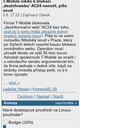
T-Mobile nikdo k blokaci
‚dezinfowebu‘ AC24 nenutil, píše
soud
3.8. 17:22 | Zajímavý článek
Firma T-Mobile blokovala
„dezinformační web“ AC24 bez toho,
aniž by k tomu měla závazný pokyn
orgánů veřejné moci
. Píše to ve svém
rozsudku Městský soud v Praze, který
po čtyřech letech uzavřel kauzu blokace
zmíněného webu. Operátor musí
uhradit škodu ve výši 35 tisíc korun.
Advokát společnosti T-Mobile se snažil i
u odvolacího senátu argumentovat tím,
že firma jednala v dobré víře, když na
stránky omezila přístup poté, co ji k
tomu vyzvalo
…
více »
Ladislav Hagara
|
Komentářů: 68
Centrum
|
Napsat
|
Starší
Anketa
navrhněte »
Které desktopové prostředí na Linuxu
používáte?
Budgie
(
10%
)