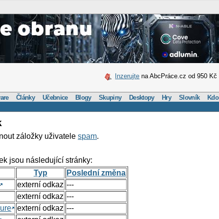
Inzerujte
na AbcPráce.cz od 950 Kč
are
Články
Učebnice
Blogy
Skupiny
Desktopy
Hry
Slovník
Kdo
k
nout záložky uživatele
spam
.
ek jsou následující stránky:
Typ
Poslední změna
externí odkaz
---
externí odkaz
---
ure
externí odkaz
---