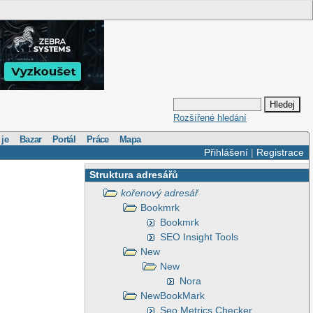
Rozšířené hledání
 je
Bazar
Portál
Práce
Mapa
Přihlášení
|
Registrace
Struktura adresářů
kořenový adresář
Bookmrk
Bookmrk
SEO Insight Tools
New
New
Nora
NewBookMark
Seo Metrics Checker