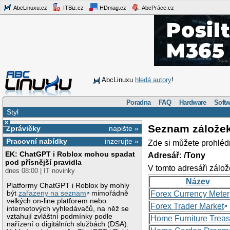
AbcLinuxu.cz
ITBiz.cz
HDmag.cz
AbcPráce.cz
AbcLinuxu
hledá autory
!
Poradna
FAQ
Hardware
Softw
Styl
×
Seznam zálože
Zprávičky
napište »
Pracovní nabídky
inzerujte »
Zde si můžete prohléd
EK: ChatGPT i Roblox mohou spadat
Adresář: /Tony
pod přísnější pravidla
V tomto adresáři zálož
dnes 08:00 | IT novinky
Název
Platformy ChatGPT i Roblox by mohly
být
zařazeny na seznam
mimořádně
Forex Currency Meter
velkých on-line platforem nebo
Forex Trader Market
internetových vyhledávačů, na něž se
vztahují zvláštní podmínky podle
Home Furniture Treas
nařízení o digitálních službách (DSA).