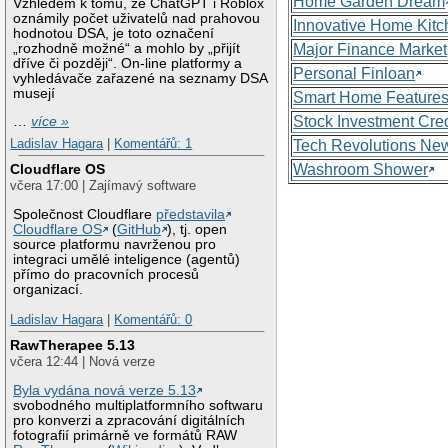
Home Garden Dream
Vzhledem k tomu, že ChatGPT i Roblox
oznámily počet uživatelů nad prahovou
Innovative Home Kitc
hodnotou DSA, je toto označení
„rozhodně možné“ a mohlo by „přijít
Major Finance Market
dříve či později“. On-line platformy a
Personal Finloan
vyhledávače zařazené na seznamy DSA
musejí
Smart Home Feature
Stock Investment Cred
…
více »
Ladislav Hagara
|
Komentářů: 1
Tech Revolutions Ne
Washroom Shower
Cloudflare OS
včera 17:00 | Zajímavý software
Společnost Cloudflare
představila
Cloudflare OS
(
GitHub
), tj. open
source platformu navrženou pro
integraci umělé inteligence (agentů)
přímo do pracovních procesů
organizací.
Ladislav Hagara
|
Komentářů: 0
RawTherapee 5.13
včera 12:44 | Nová verze
Byla vydána nová verze 5.13
svobodného multiplatformního softwaru
pro konverzi a zpracování digitálních
fotografií primárně ve formátů RAW