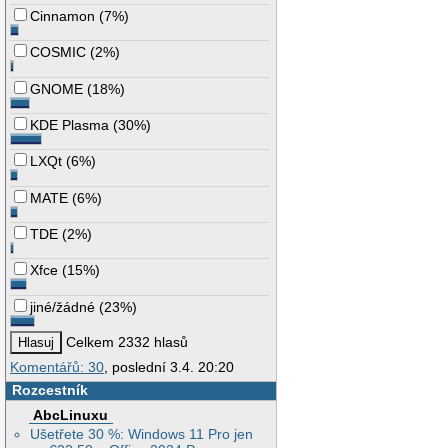
Cinnamon
(
7%
)
COSMIC
(
2%
)
GNOME
(
18%
)
KDE Plasma
(
30%
)
LXQt
(
6%
)
MATE
(
6%
)
TDE
(
2%
)
Xfce
(
15%
)
jiné/žádné
(
23%
)
Celkem 2332 hlasů
Komentářů: 30
, poslední 3.4. 20:20
Rozcestník
AbcLinuxu
Ušetřete 30 %: Windows 11 Pro jen