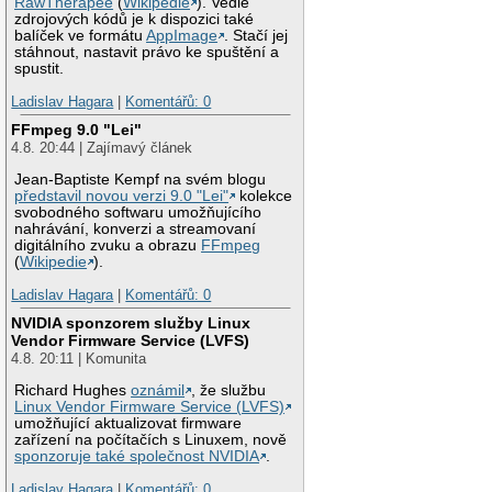
RawTherapee
(
Wikipedie
). Vedle
zdrojových kódů je k dispozici také
balíček ve formátu
AppImage
. Stačí jej
stáhnout, nastavit právo ke spuštění a
spustit.
Ladislav Hagara
|
Komentářů: 0
FFmpeg 9.0 "Lei"
4.8. 20:44 | Zajímavý článek
Jean-Baptiste Kempf na svém blogu
představil novou verzi 9.0 "Lei"
kolekce
svobodného softwaru umožňujícího
nahrávání, konverzi a streamovaní
digitálního zvuku a obrazu
FFmpeg
(
Wikipedie
).
Ladislav Hagara
|
Komentářů: 0
NVIDIA sponzorem služby Linux
Vendor Firmware Service (LVFS)
4.8. 20:11 | Komunita
Richard Hughes
oznámil
, že službu
Linux Vendor Firmware Service (LVFS)
umožňující aktualizovat firmware
zařízení na počítačích s Linuxem, nově
sponzoruje také společnost NVIDIA
.
Ladislav Hagara
|
Komentářů: 0