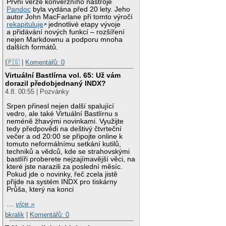
První verze konverzního nástroje
Pandoc
byla vydána před 20 lety. Jeho
autor John MacFarlane při tomto výročí
rekapituluje
jednotlivé etapy vývoje
a přidávání nových funkcí – rozšíření
nejen Markdownu a podporu mnoha
dalších formátů.
|🇵🇸
|
Komentářů: 0
Virtuální Bastlírna vol. 65: Už vám
dorazil předobjednaný INDX?
4.8. 00:55 | Pozvánky
Srpen přinesl nejen další spalující
vedro, ale také Virtuální Bastlírnu s
neméně žhavými novinkami. Využijte
tedy předpovědi na deštivý čtvrteční
večer a od 20:00 se připojte online k
tomuto neformálnímu setkání kutilů,
techniků a vědců, kde se strahovskými
bastlíři proberete nejzajímavější věci, na
které jste narazili za poslední měsíc.
Pokud jde o novinky, řeč zcela jistě
přijde na systém INDX pro tiskárny
Průša, který na konci
…
více »
bkralik
|
Komentářů: 0