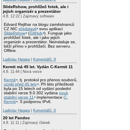
SlideRshow, prohlížeč fotek, ale i
jejich organizér a prezentátor
4.8. 12:22 | Zajímavý software
Edvard Rejthar na blogu zaměstnanců
CZ.NIC
představil
svou aplikaci
SlideRshow
(
GitHub
). Funguje jako
prohlížeč fotek, ale i jako jejich
organizér a prezentátor. Neinstaluje se,
běží přímo v prohlížeči. Bez serveru.
Offline.
Ladislav Hagara
|
Komentářů: 9
Kermit má 45 let. Vydán C-Kermit 11
4.8. 11:44 | Nová verze
Kermit
, tj. protokol pro přenos souborů,
vznikl před 45 lety
. Při této příležitosti
byla po 15 letech od vydání poslední
stabilní verze 9.0.302 vydána
nová
stabilní verze 11
implementace
C-
Kermit
. S podporou IPv6.
Ladislav Hagara
|
Komentářů: 0
20 let Pandoc
4.8. 11:11 | Zajímavý článek