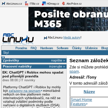
AbcLinuxu.cz
ITBiz.cz
HDmag.cz
AbcPráce.cz
AbcLinuxu
hledá autory
!
Poradna
FAQ
Hardware
Software
Články
Učebnice
Blog
Styl
×
Seznam zálože
Zprávičky
napište »
Pracovní nabídky
inzerujte »
Zde si můžete prohléd
spam
.
EK: ChatGPT i Roblox mohou spadat
pod přísnější pravidla
Adresář: /Tony
dnes 08:00 | IT novinky
V tomto adresáři zálož
Platformy ChatGPT i Roblox by mohly
být
zařazeny na seznam
mimořádně
Název
velkých on-line platforem nebo
internetových vyhledávačů, na něž se
Smart Home
vztahují zvláštní podmínky podle
Features
nařízení o digitálních službách (DSA).