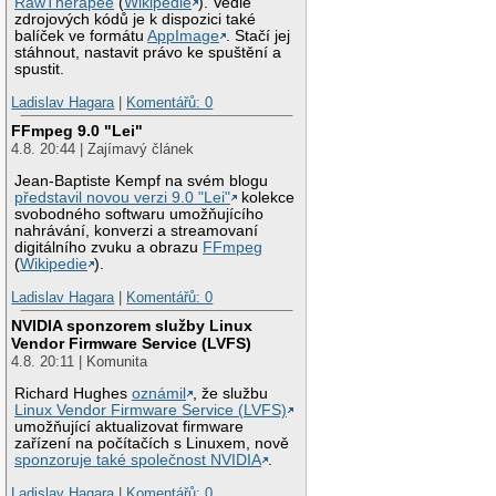
RawTherapee
(
Wikipedie
). Vedle
zdrojových kódů je k dispozici také
balíček ve formátu
AppImage
. Stačí jej
stáhnout, nastavit právo ke spuštění a
spustit.
Ladislav Hagara
|
Komentářů: 0
FFmpeg 9.0 "Lei"
4.8. 20:44 | Zajímavý článek
Jean-Baptiste Kempf na svém blogu
představil novou verzi 9.0 "Lei"
kolekce
svobodného softwaru umožňujícího
nahrávání, konverzi a streamovaní
digitálního zvuku a obrazu
FFmpeg
(
Wikipedie
).
Ladislav Hagara
|
Komentářů: 0
NVIDIA sponzorem služby Linux
Vendor Firmware Service (LVFS)
4.8. 20:11 | Komunita
Richard Hughes
oznámil
, že službu
Linux Vendor Firmware Service (LVFS)
umožňující aktualizovat firmware
zařízení na počítačích s Linuxem, nově
sponzoruje také společnost NVIDIA
.
Ladislav Hagara
|
Komentářů: 0