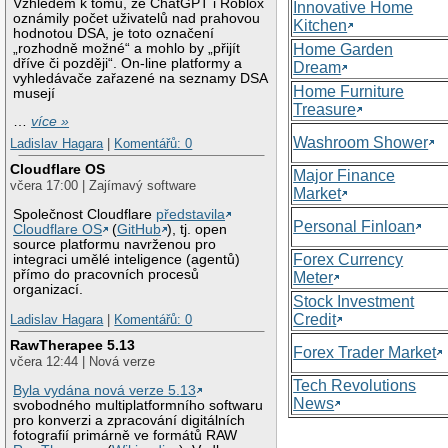
Vzhledem k tomu, že ChatGPT i Roblox
Innovative Home
oznámily počet uživatelů nad prahovou
Kitchen
hodnotou DSA, je toto označení
„rozhodně možné“ a mohlo by „přijít
Home Garden
dříve či později“. On-line platformy a
Dream
vyhledávače zařazené na seznamy DSA
Home Furniture
musejí
Treasure
…
více »
Washroom Shower
Ladislav Hagara
|
Komentářů: 0
Cloudflare OS
Major Finance
včera 17:00 | Zajímavý software
Market
Společnost Cloudflare
představila
Personal Finloan
Cloudflare OS
(
GitHub
), tj. open
source platformu navrženou pro
Forex Currency
integraci umělé inteligence (agentů)
přímo do pracovních procesů
Meter
organizací.
Stock Investment
Credit
Ladislav Hagara
|
Komentářů: 0
RawTherapee 5.13
Forex Trader Market
včera 12:44 | Nová verze
Tech Revolutions
Byla vydána nová verze 5.13
News
svobodného multiplatformního softwaru
pro konverzi a zpracování digitálních
fotografií primárně ve formátů RAW