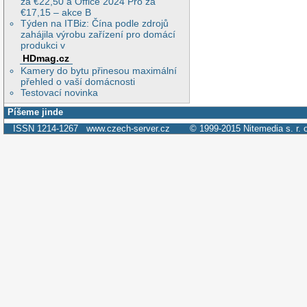
za €22,50 a Office 2024 Pro za
€17,15 – akce B
Týden na ITBiz: Čína podle zdrojů
zahájila výrobu zařízení pro domácí
produkci v
HDmag.cz
Kamery do bytu přinesou maximální
přehled o vaší domácnosti
Testovací novinka
Píšeme jinde
ISSN 1214-1267
www.czech-server.cz
© 1999-2015
Nitemedia s. r. 