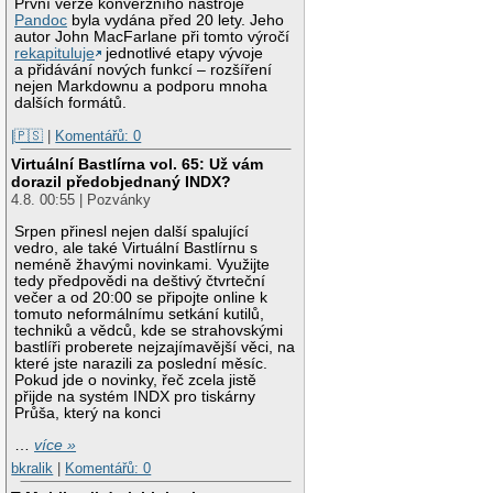
První verze konverzního nástroje
Pandoc
byla vydána před 20 lety. Jeho
autor John MacFarlane při tomto výročí
rekapituluje
jednotlivé etapy vývoje
a přidávání nových funkcí – rozšíření
nejen Markdownu a podporu mnoha
dalších formátů.
|🇵🇸
|
Komentářů: 0
Virtuální Bastlírna vol. 65: Už vám
dorazil předobjednaný INDX?
4.8. 00:55 | Pozvánky
Srpen přinesl nejen další spalující
vedro, ale také Virtuální Bastlírnu s
neméně žhavými novinkami. Využijte
tedy předpovědi na deštivý čtvrteční
večer a od 20:00 se připojte online k
tomuto neformálnímu setkání kutilů,
techniků a vědců, kde se strahovskými
bastlíři proberete nejzajímavější věci, na
které jste narazili za poslední měsíc.
Pokud jde o novinky, řeč zcela jistě
přijde na systém INDX pro tiskárny
Průša, který na konci
…
více »
bkralik
|
Komentářů: 0