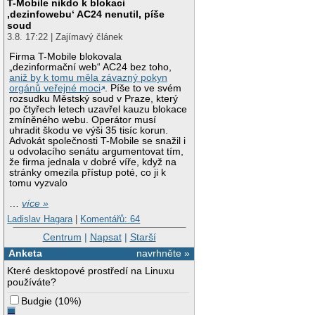
T-Mobile nikdo k blokaci
‚dezinfowebu‘ AC24 nenutil, píše
soud
3.8. 17:22 | Zajímavý článek
Firma T-Mobile blokovala
„dezinformační web“ AC24 bez toho,
aniž by k tomu měla závazný pokyn
orgánů veřejné moci
. Píše to ve svém
rozsudku Městský soud v Praze, který
po čtyřech letech uzavřel kauzu blokace
zmíněného webu. Operátor musí
uhradit škodu ve výši 35 tisíc korun.
Advokát společnosti T-Mobile se snažil i
u odvolacího senátu argumentovat tím,
že firma jednala v dobré víře, když na
stránky omezila přístup poté, co ji k
tomu vyzvalo
…
více »
Ladislav Hagara
|
Komentářů: 64
Centrum
|
Napsat
|
Starší
Anketa
navrhněte »
Které desktopové prostředí na Linuxu
používáte?
Budgie
(
10%
)