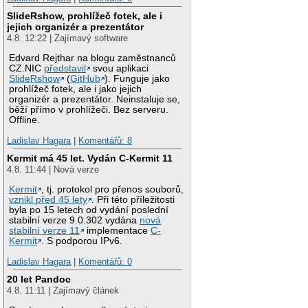
SlideRshow, prohlížeč fotek, ale i
jejich organizér a prezentátor
4.8. 12:22 | Zajímavý software
Edvard Rejthar na blogu zaměstnanců
CZ.NIC
představil
svou aplikaci
SlideRshow
(
GitHub
). Funguje jako
prohlížeč fotek, ale i jako jejich
organizér a prezentátor. Neinstaluje se,
běží přímo v prohlížeči. Bez serveru.
Offline.
Ladislav Hagara
|
Komentářů: 8
Kermit má 45 let. Vydán C-Kermit 11
4.8. 11:44 | Nová verze
Kermit
, tj. protokol pro přenos souborů,
vznikl před 45 lety
. Při této příležitosti
byla po 15 letech od vydání poslední
stabilní verze 9.0.302 vydána
nová
stabilní verze 11
implementace
C-
Kermit
. S podporou IPv6.
Ladislav Hagara
|
Komentářů: 0
20 let Pandoc
4.8. 11:11 | Zajímavý článek