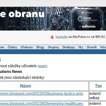
Inzerujte
na AbcPráce.cz od 950 Kč
are
Články
Učebnice
Blogy
Skupiny
Desktopy
Hry
Slovník
Kdo
k
nout záložky uživatele
spam
.
lutions News
ek jsou následující stránky:
Název
Typ
nsnews.blogspot.com/2023/03/business-tactics-and-
externí
odkaz
onsnews.blogspot.com/2023/03/emerging-healthcare-
externí