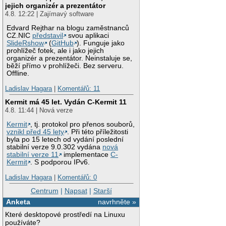
jejich organizér a prezentátor
4.8. 12:22 | Zajímavý software
Edvard Rejthar na blogu zaměstnanců
CZ.NIC
představil
svou aplikaci
SlideRshow
(
GitHub
). Funguje jako
prohlížeč fotek, ale i jako jejich
organizér a prezentátor. Neinstaluje se,
běží přímo v prohlížeči. Bez serveru.
Offline.
Ladislav Hagara
|
Komentářů: 11
Kermit má 45 let. Vydán C-Kermit 11
4.8. 11:44 | Nová verze
Kermit
, tj. protokol pro přenos souborů,
vznikl před 45 lety
. Při této příležitosti
byla po 15 letech od vydání poslední
stabilní verze 9.0.302 vydána
nová
stabilní verze 11
implementace
C-
Kermit
. S podporou IPv6.
Ladislav Hagara
|
Komentářů: 0
Centrum
|
Napsat
|
Starší
Anketa
navrhněte »
Které desktopové prostředí na Linuxu
používáte?