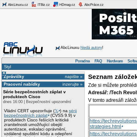
AbcLinuxu.cz
ITBiz.cz
HDmag.cz
AbcPráce.cz
AbcLinuxu
hledá autory
!
Poradna
FAQ
Hardware
Softw
Styl
×
Seznam zálože
Zprávičky
napište »
Pracovní nabídky
inzerujte »
Zde si můžete prohléd
Série bezpečnostních záplat v
Adresář: /Tech Revo
produktech Cisco
V tomto adresáři zálož
dnes 16:00 | Bezpečnostní upozornění
Vládní CERT upozorňuje (
𝕏
) na
sérii
bezpečnostních záplat
(CVSS 9.9) v
produktech Cisco řešících kritické
https://techrevolutio
zranitelnosti umožňující obejití
strategies.html
autentizace, eskalaci oprávnění,
https://techrevoluti
vzdálené spuštění kódu a odepření