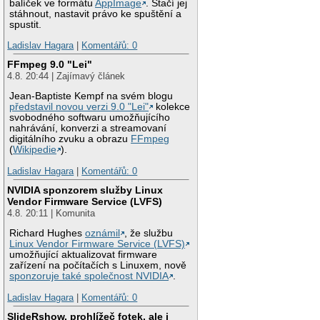
balíček ve formátu
AppImage
. Stačí jej
stáhnout, nastavit právo ke spuštění a
spustit.
Ladislav Hagara
|
Komentářů: 0
FFmpeg 9.0 "Lei"
4.8. 20:44 | Zajímavý článek
Jean-Baptiste Kempf na svém blogu
představil novou verzi 9.0 "Lei"
kolekce
svobodného softwaru umožňujícího
nahrávání, konverzi a streamovaní
digitálního zvuku a obrazu
FFmpeg
(
Wikipedie
).
Ladislav Hagara
|
Komentářů: 0
NVIDIA sponzorem služby Linux
Vendor Firmware Service (LVFS)
4.8. 20:11 | Komunita
Richard Hughes
oznámil
, že službu
Linux Vendor Firmware Service (LVFS)
umožňující aktualizovat firmware
zařízení na počítačích s Linuxem, nově
sponzoruje také společnost NVIDIA
.
Ladislav Hagara
|
Komentářů: 0
SlideRshow, prohlížeč fotek, ale i