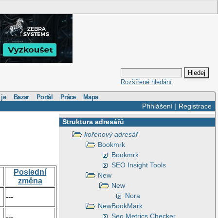
Rozšířené hledání
 je
Bazar
Portál
Práce
Mapa
Přihlášení
|
Registrace
Struktura adresářů
kořenový adresář
Bookmrk
Bookmrk
SEO Insight Tools
Poslední
New
změna
New
Nora
---
NewBookMark
Seo Metrics Checker
---