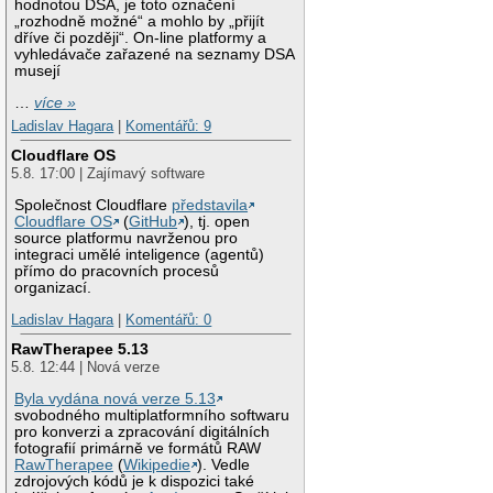
hodnotou DSA, je toto označení
„rozhodně možné“ a mohlo by „přijít
dříve či později“. On-line platformy a
vyhledávače zařazené na seznamy DSA
musejí
…
více »
Ladislav Hagara
|
Komentářů: 9
Cloudflare OS
5.8. 17:00 | Zajímavý software
Společnost Cloudflare
představila
Cloudflare OS
(
GitHub
), tj. open
source platformu navrženou pro
integraci umělé inteligence (agentů)
přímo do pracovních procesů
organizací.
Ladislav Hagara
|
Komentářů: 0
RawTherapee 5.13
5.8. 12:44 | Nová verze
Byla vydána nová verze 5.13
svobodného multiplatformního softwaru
pro konverzi a zpracování digitálních
fotografií primárně ve formátů RAW
RawTherapee
(
Wikipedie
). Vedle
zdrojových kódů je k dispozici také