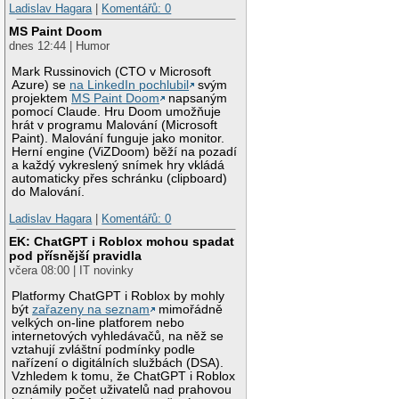
Ladislav Hagara
|
Komentářů: 0
MS Paint Doom
dnes 12:44 | Humor
Mark Russinovich (CTO v Microsoft
Azure) se
na LinkedIn pochlubil
svým
projektem
MS Paint Doom
napsaným
pomocí Claude. Hru Doom umožňuje
hrát v programu Malování (Microsoft
Paint). Malování funguje jako monitor.
Herní engine (ViZDoom) běží na pozadí
a každý vykreslený snímek hry vkládá
automaticky přes schránku (clipboard)
do Malování.
Ladislav Hagara
|
Komentářů: 0
EK: ChatGPT i Roblox mohou spadat
pod přísnější pravidla
včera 08:00 | IT novinky
Platformy ChatGPT i Roblox by mohly
být
zařazeny na seznam
mimořádně
velkých on-line platforem nebo
internetových vyhledávačů, na něž se
vztahují zvláštní podmínky podle
nařízení o digitálních službách (DSA).
Vzhledem k tomu, že ChatGPT i Roblox
oznámily počet uživatelů nad prahovou