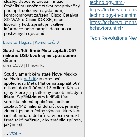
služby. Úspěšné zneužití může
technology.html
útočníkům umožnit získat neoprávněný
https://techrevolutio
přístup k dotčeným systémům,
technology-in-our.htm
kompromitovat zařízení Cisco Catalyst
SD-WAN a Cisco IOS XE, spustit
https://techrevolutio
libovolný kód, zpřístupnit citlivé
behaviors.html
informace nebo narušit dostupnost
postižených systémů.
Tech Revolutions Ne
Ladislav Hagara
|
Komentářů: 0
Soud nařídil firmě Meta zaplatit 567
milionů USD kvůli újmě způsobené
dětem
dnes 15:33 | IT novinky
Soud v americkém státě Nové Mexiko
ve čtvrtek
nařídil
internetové
společnosti Meta Platforms zaplatit 567
milionů dolarů (téměř 12 miliard Kč) za
újmy, které její platformy působí mladým
lidem. S přihlédnutím k dřívějšímu
verdiktu tak má společnost celkem
zaplatit 942 milionů dolarů, což je malý
zlomek jejího ročního výnosu, který loni
činil 60 miliard dolarů. Čtvrteční verdikt
firmě také nařizuje, aby změnila způsob,
jakým její
…
více »