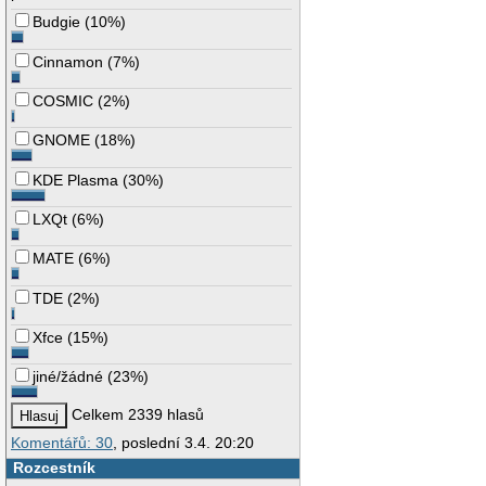
Budgie
(
10%
)
Cinnamon
(
7%
)
COSMIC
(
2%
)
GNOME
(
18%
)
KDE Plasma
(
30%
)
LXQt
(
6%
)
MATE
(
6%
)
TDE
(
2%
)
Xfce
(
15%
)
jiné/žádné
(
23%
)
Celkem 2339 hlasů
Komentářů: 30
, poslední 3.4. 20:20
Rozcestník