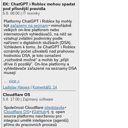
EK: ChatGPT i Roblox mohou spadat
pod přísnější pravidla
6.8. 08:00 | IT novinky
Platformy ChatGPT i Roblox by mohly
být
zařazeny na seznam
mimořádně
velkých on-line platforem nebo
internetových vyhledávačů, na něž se
vztahují zvláštní podmínky podle
nařízení o digitálních službách (DSA).
Vzhledem k tomu, že ChatGPT i Roblox
oznámily počet uživatelů nad prahovou
hodnotou DSA, je toto označení
„rozhodně možné“ a mohlo by „přijít
dříve či později“. On-line platformy a
vyhledávače zařazené na seznamy DSA
musejí
…
více »
Ladislav Hagara
|
Komentářů: 14
Cloudflare OS
5.8. 17:00 | Zajímavý software
Společnost Cloudflare
představila
Cloudflare OS
(
GitHub
), tj. open
source platformu navrženou pro
integraci umělé inteligence (agentů)
přímo do pracovních procesů