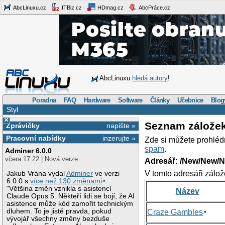
AbcLinuxu.cz
ITBiz.cz
HDmag.cz
AbcPráce.cz
AbcLinuxu
hledá autory
!
Poradna
FAQ
Hardware
Software
Články
Učebnice
Blog
Styl
×
Seznam zálože
Zprávičky
napište »
Pracovní nabídky
inzerujte »
Zde si můžete prohléd
spam
.
Adminer 6.0.0
včera 17:22 | Nová verze
Adresář: /New/New/N
V tomto adresáři zálož
Jakub Vrána vydal
Adminer
ve verzi
6.0.0 s
více než 130 změnami
:
"Většina změn vznikla s asistencí
Název
Claude Opus 5. Někteří lidi se bojí, že AI
asistence může kód zamořit technickým
dluhem. To je jistě pravda, pokud
Craze Gambles
vývojář všechny změny bezduše