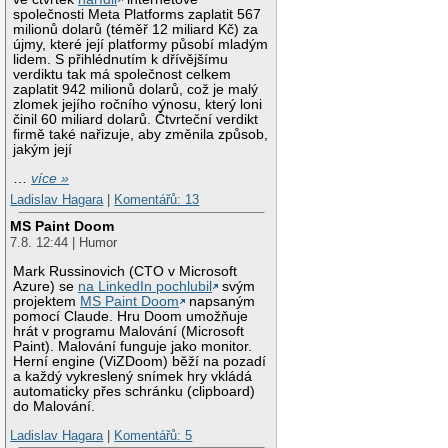
společnosti Meta Platforms zaplatit 567
milionů dolarů (téměř 12 miliard Kč) za
újmy, které její platformy působí mladým
lidem. S přihlédnutím k dřívějšímu
verdiktu tak má společnost celkem
zaplatit 942 milionů dolarů, což je malý
zlomek jejího ročního výnosu, který loni
činil 60 miliard dolarů. Čtvrteční verdikt
firmě také nařizuje, aby změnila způsob,
jakým její
…
více »
Ladislav Hagara
|
Komentářů: 13
MS Paint Doom
7.8. 12:44 | Humor
Mark Russinovich (CTO v Microsoft
Azure) se
na LinkedIn pochlubil
svým
projektem
MS Paint Doom
napsaným
pomocí Claude. Hru Doom umožňuje
hrát v programu Malování (Microsoft
Paint). Malování funguje jako monitor.
Herní engine (ViZDoom) běží na pozadí
a každý vykreslený snímek hry vkládá
automaticky přes schránku (clipboard)
do Malování.
Ladislav Hagara
|
Komentářů: 5