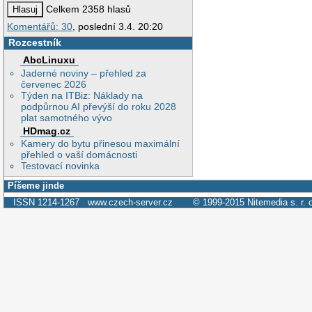
Celkem 2358 hlasů
Komentářů: 30
, poslední 3.4. 20:20
Rozcestník
AbcLinuxu
Jaderné noviny – přehled za
červenec 2026
Týden na ITBiz: Náklady na
podpůrnou AI převýší do roku 2028
plat samotného vývo
HDmag.cz
Kamery do bytu přinesou maximální
přehled o vaší domácnosti
Testovací novinka
Píšeme jinde
ISSN 1214-1267
www.czech-server.cz
© 1999-2015
Nitemedia s. r. 