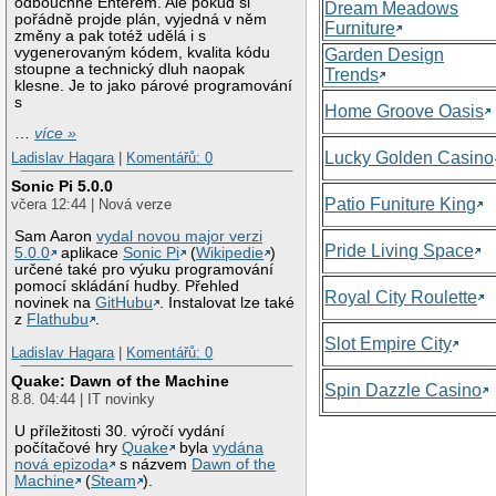
odbouchne Enterem. Ale pokud si
Dream Meadows
pořádně projde plán, vyjedná v něm
Furniture
změny a pak totéž udělá i s
vygenerovaným kódem, kvalita kódu
Garden Design
stoupne a technický dluh naopak
Trends
klesne. Je to jako párové programování
s
Home Groove Oasis
…
více »
Lucky Golden Casino
Ladislav Hagara
|
Komentářů: 0
Sonic Pi 5.0.0
Patio Funiture King
včera 12:44 | Nová verze
Sam Aaron
vydal novou major verzi
Pride Living Space
5.0.0
aplikace
Sonic Pi
(
Wikipedie
)
určené také pro výuku programování
pomocí skládání hudby. Přehled
Royal City Roulette
novinek na
GitHubu
. Instalovat lze také
z
Flathubu
.
Slot Empire City
Ladislav Hagara
|
Komentářů: 0
Quake: Dawn of the Machine
Spin Dazzle Casino
8.8. 04:44 | IT novinky
U příležitosti 30. výročí vydání
počítačové hry
Quake
byla
vydána
nová epizoda
s názvem
Dawn of the
Machine
(
Steam
).