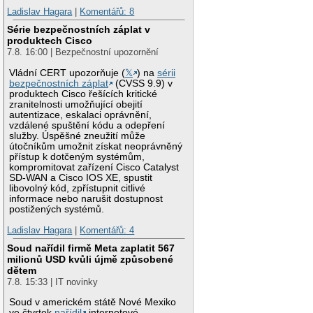
Ladislav Hagara
|
Komentářů: 8
Série bezpečnostních záplat v
produktech Cisco
7.8. 16:00 | Bezpečnostní upozornění
Vládní CERT upozorňuje (
𝕏
) na
sérii
bezpečnostních záplat
(CVSS 9.9) v
produktech Cisco řešících kritické
zranitelnosti umožňující obejití
autentizace, eskalaci oprávnění,
vzdálené spuštění kódu a odepření
služby. Úspěšné zneužití může
útočníkům umožnit získat neoprávněný
přístup k dotčeným systémům,
kompromitovat zařízení Cisco Catalyst
SD-WAN a Cisco IOS XE, spustit
libovolný kód, zpřístupnit citlivé
informace nebo narušit dostupnost
postižených systémů.
Ladislav Hagara
|
Komentářů: 4
Soud nařídil firmě Meta zaplatit 567
milionů USD kvůli újmě způsobené
dětem
7.8. 15:33 | IT novinky
Soud v americkém státě Nové Mexiko
ve čtvrtek
nařídil
internetové