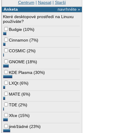
Centrum
|
Napsat
|
Starší
Anketa
navrhněte »
Které desktopové prostředí na Linuxu
používáte?
Budgie
(
10%
)
Cinnamon
(
7%
)
COSMIC
(
2%
)
GNOME
(
18%
)
KDE Plasma
(
30%
)
LXQt
(
6%
)
MATE
(
6%
)
TDE
(
2%
)
Xfce
(
15%
)
jiné/žádné
(
23%
)