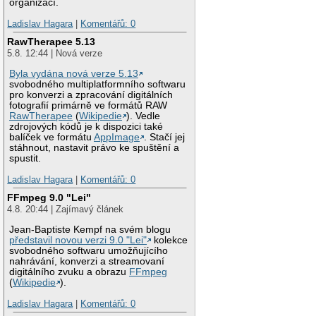
organizací.
Ladislav Hagara
|
Komentářů: 0
RawTherapee 5.13
5.8. 12:44 | Nová verze
Byla vydána nová verze 5.13
svobodného multiplatformního softwaru
pro konverzi a zpracování digitálních
fotografií primárně ve formátů RAW
RawTherapee
(
Wikipedie
). Vedle
zdrojových kódů je k dispozici také
balíček ve formátu
AppImage
. Stačí jej
stáhnout, nastavit právo ke spuštění a
spustit.
Ladislav Hagara
|
Komentářů: 0
FFmpeg 9.0 "Lei"
4.8. 20:44 | Zajímavý článek
Jean-Baptiste Kempf na svém blogu
představil novou verzi 9.0 "Lei"
kolekce
svobodného softwaru umožňujícího
nahrávání, konverzi a streamovaní
digitálního zvuku a obrazu
FFmpeg
(
Wikipedie
).
Ladislav Hagara
|
Komentářů: 0