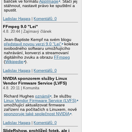
balíček ve formátu
AppImage
. Stačí jej
stáhnout, nastavit právo ke spuštění a
spustit.
Ladislav Hagara
|
Komentářů: 0
FFmpeg 9.0 "Lei"
4.8. 20:44 | Zajímavý článek
Jean-Baptiste Kempf na svém blogu
představil novou verzi 9.0 "Lei"
kolekce
svobodného softwaru umožňujícího
nahrávání, konverzi a streamovaní
digitálního zvuku a obrazu
FFmpeg
(
Wikipedie
).
Ladislav Hagara
|
Komentářů: 0
NVIDIA sponzorem služby Linux
Vendor Firmware Service (LVFS)
4.8. 20:11 | Komunita
Richard Hughes
oznámil
, že službu
Linux Vendor Firmware Service (LVFS)
umožňující aktualizovat firmware
zařízení na počítačích s Linuxem, nově
sponzoruje také společnost NVIDIA
.
Ladislav Hagara
|
Komentářů: 0
SlideRshow, prohlížeč fotek, ale i