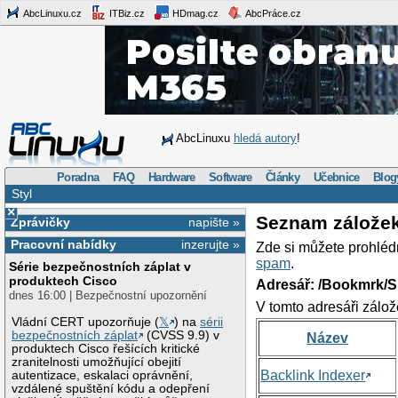
AbcLinuxu.cz
ITBiz.cz
HDmag.cz
AbcPráce.cz
AbcLinuxu
hledá autory
!
Poradna
FAQ
Hardware
Software
Články
Učebnice
Blog
Styl
×
Seznam zálože
Zprávičky
napište »
Pracovní nabídky
inzerujte »
Zde si můžete prohléd
spam
.
Série bezpečnostních záplat v
produktech Cisco
Adresář: /Bookmrk/S
dnes 16:00 | Bezpečnostní upozornění
V tomto adresáři zálož
Vládní CERT upozorňuje (
𝕏
) na
sérii
bezpečnostních záplat
(CVSS 9.9) v
Název
produktech Cisco řešících kritické
zranitelnosti umožňující obejití
Backlink Indexer
autentizace, eskalaci oprávnění,
vzdálené spuštění kódu a odepření