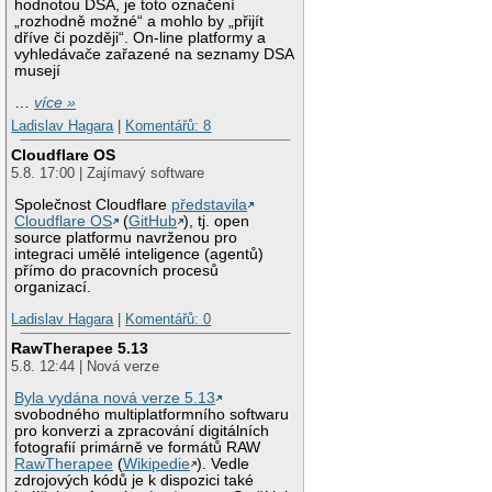
hodnotou DSA, je toto označení
„rozhodně možné“ a mohlo by „přijít
dříve či později“. On-line platformy a
vyhledávače zařazené na seznamy DSA
musejí
…
více »
Ladislav Hagara
|
Komentářů: 8
Cloudflare OS
5.8. 17:00 | Zajímavý software
Společnost Cloudflare
představila
Cloudflare OS
(
GitHub
), tj. open
source platformu navrženou pro
integraci umělé inteligence (agentů)
přímo do pracovních procesů
organizací.
Ladislav Hagara
|
Komentářů: 0
RawTherapee 5.13
5.8. 12:44 | Nová verze
Byla vydána nová verze 5.13
svobodného multiplatformního softwaru
pro konverzi a zpracování digitálních
fotografií primárně ve formátů RAW
RawTherapee
(
Wikipedie
). Vedle
zdrojových kódů je k dispozici také