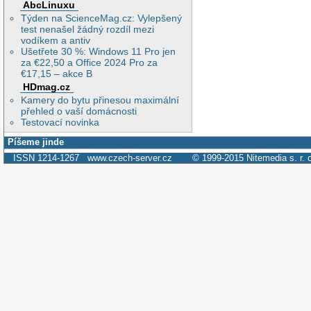
AbcLinuxu
Týden na ScienceMag.cz: Vylepšený
test nenašel žádný rozdíl mezi
vodíkem a antiv
Ušetřete 30 %: Windows 11 Pro jen
za €22,50 a Office 2024 Pro za
€17,15 – akce B
HDmag.cz
Kamery do bytu přinesou maximální
přehled o vaší domácnosti
Testovací novinka
Píšeme jinde
ISSN 1214-1267
www.czech-server.cz
© 1999-2015
Nitemedia s. r. 