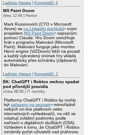
Ladislav Hagara
|
Komentářů: 6
MS Paint Doom
dnes 12:44 | Humor
Mark Russinovich (CTO v Microsoft
Azure) se
na LinkedIn pochlubil
svým
projektem
MS Paint Doom
napsaným
pomocí Claude. Hru Doom umožňuje
hrát v programu Malování (Microsoft
Paint). Malování funguje jako monitor.
Herní engine (ViZDoom) běží na pozadí
a každý vykreslený snímek hry vkládá
automaticky přes schránku (clipboard)
do Malování.
Ladislav Hagara
|
Komentářů: 2
EK: ChatGPT i Roblox mohou spadat
pod přísnější pravidla
včera 08:00 | IT novinky
Platformy ChatGPT i Roblox by mohly
být
zařazeny na seznam
mimořádně
velkých on-line platforem nebo
internetových vyhledávačů, na něž se
vztahují zvláštní podmínky podle
nařízení o digitálních službách (DSA).
Vzhledem k tomu, že ChatGPT i Roblox
oznámily počet uživatelů nad prahovou