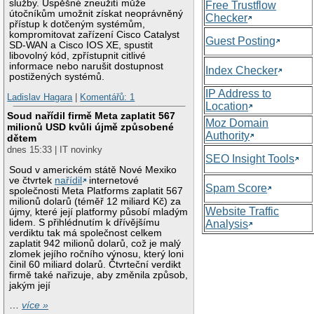
služby. Úspěšné zneužití může
Free Trustflow
útočníkům umožnit získat neoprávněný
Checker
přístup k dotčeným systémům,
kompromitovat zařízení Cisco Catalyst
Guest Posting
SD-WAN a Cisco IOS XE, spustit
libovolný kód, zpřístupnit citlivé
informace nebo narušit dostupnost
Index Checker
postižených systémů.
IP Address to
Ladislav Hagara
|
Komentářů: 1
Location
Soud nařídil firmě Meta zaplatit 567
Moz Domain
milionů USD kvůli újmě způsobené
Authority
dětem
dnes 15:33 | IT novinky
SEO Insight Tools
Soud v americkém státě Nové Mexiko
ve čtvrtek
nařídil
internetové
Spam Score
společnosti Meta Platforms zaplatit 567
milionů dolarů (téměř 12 miliard Kč) za
Website Traffic
újmy, které její platformy působí mladým
lidem. S přihlédnutím k dřívějšímu
Analysis
verdiktu tak má společnost celkem
zaplatit 942 milionů dolarů, což je malý
zlomek jejího ročního výnosu, který loni
činil 60 miliard dolarů. Čtvrteční verdikt
firmě také nařizuje, aby změnila způsob,
jakým její
…
více »