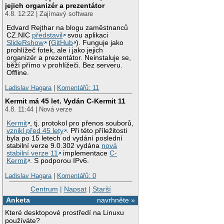
jejich organizér a prezentátor
4.8. 12:22 | Zajímavý software
Edvard Rejthar na blogu zaměstnanců
CZ.NIC
představil
svou aplikaci
SlideRshow
(
GitHub
). Funguje jako
prohlížeč fotek, ale i jako jejich
organizér a prezentátor. Neinstaluje se,
běží přímo v prohlížeči. Bez serveru.
Offline.
Ladislav Hagara
|
Komentářů: 11
Kermit má 45 let. Vydán C-Kermit 11
4.8. 11:44 | Nová verze
Kermit
, tj. protokol pro přenos souborů,
vznikl před 45 lety
. Při této příležitosti
byla po 15 letech od vydání poslední
stabilní verze 9.0.302 vydána
nová
stabilní verze 11
implementace
C-
Kermit
. S podporou IPv6.
Ladislav Hagara
|
Komentářů: 0
Centrum
|
Napsat
|
Starší
Anketa
navrhněte »
Které desktopové prostředí na Linuxu
používáte?