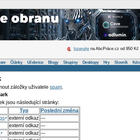
Inzerujte
na AbcPráce.cz od 950 Kč
are
Články
Učebnice
Blogy
Skupiny
Desktopy
Hry
Slovník
Kdo
k
nout záložky uživatele
spam
.
ark
ek jsou následující stránky:
Typ
Poslední změna
ps
externí odkaz
---
externí odkaz
---
h
externí odkaz
---