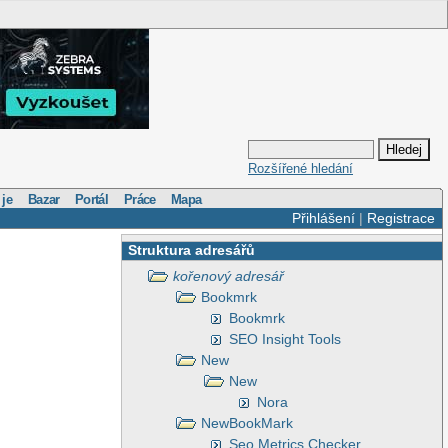
Rozšířené hledání
 je
Bazar
Portál
Práce
Mapa
Přihlášení
|
Registrace
Struktura adresářů
kořenový adresář
Bookmrk
Bookmrk
SEO Insight Tools
New
New
Nora
NewBookMark
Seo Metrics Checker