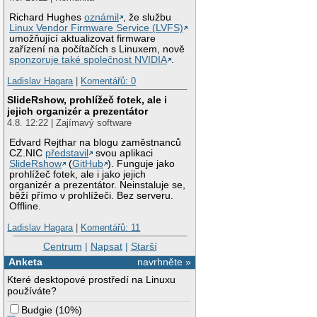
Richard Hughes
oznámil
, že službu
Linux Vendor Firmware Service (LVFS)
umožňující aktualizovat firmware
zařízení na počítačích s Linuxem, nově
sponzoruje také společnost NVIDIA
.
Ladislav Hagara
|
Komentářů: 0
SlideRshow, prohlížeč fotek, ale i
jejich organizér a prezentátor
4.8. 12:22 | Zajímavý software
Edvard Rejthar na blogu zaměstnanců
CZ.NIC
představil
svou aplikaci
SlideRshow
(
GitHub
). Funguje jako
prohlížeč fotek, ale i jako jejich
organizér a prezentátor. Neinstaluje se,
běží přímo v prohlížeči. Bez serveru.
Offline.
Ladislav Hagara
|
Komentářů: 11
Centrum
|
Napsat
|
Starší
Anketa
navrhněte »
Které desktopové prostředí na Linuxu
používáte?
Budgie
(
10%
)