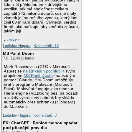
újmy, které její platformy působí mladým
lidem. S přihlédnutím k dřívějšímu
verdiktu tak má společnost celkem
zaplatit 942 milionů dolarů, což je malý
zlomek jejího ročního výnosu, který loni
činil 60 miliard dolarů. Čtvrteční verdikt
firmě také nařizuje, aby změnila způsob,
jakým její
…
více »
Ladislav Hagara
|
Komentářů: 13
MS Paint Doom
7.8. 12:44 | Humor
Mark Russinovich (CTO v Microsoft
Azure) se
na LinkedIn pochlubil
svým
projektem
MS Paint Doom
napsaným
pomocí Claude. Hru Doom umožňuje
hrát v programu Malování (Microsoft
Paint). Malování funguje jako monitor.
Herní engine (ViZDoom) běží na pozadí
a každý vykreslený snímek hry vkládá
automaticky přes schránku (clipboard)
do Malování.
Ladislav Hagara
|
Komentářů: 3
EK: ChatGPT i Roblox mohou spadat
pod přísnější pravidla