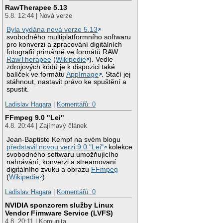
RawTherapee 5.13
5.8. 12:44 | Nová verze
Byla vydána nová verze 5.13
svobodného multiplatformního softwaru
pro konverzi a zpracování digitálních
fotografií primárně ve formátů RAW
RawTherapee
(
Wikipedie
). Vedle
zdrojových kódů je k dispozici také
balíček ve formátu
AppImage
. Stačí jej
stáhnout, nastavit právo ke spuštění a
spustit.
Ladislav Hagara
|
Komentářů: 0
FFmpeg 9.0 "Lei"
4.8. 20:44 | Zajímavý článek
Jean-Baptiste Kempf na svém blogu
představil novou verzi 9.0 "Lei"
kolekce
svobodného softwaru umožňujícího
nahrávání, konverzi a streamovaní
digitálního zvuku a obrazu
FFmpeg
(
Wikipedie
).
Ladislav Hagara
|
Komentářů: 0
NVIDIA sponzorem služby Linux
Vendor Firmware Service (LVFS)
4.8. 20:11 | Komunita