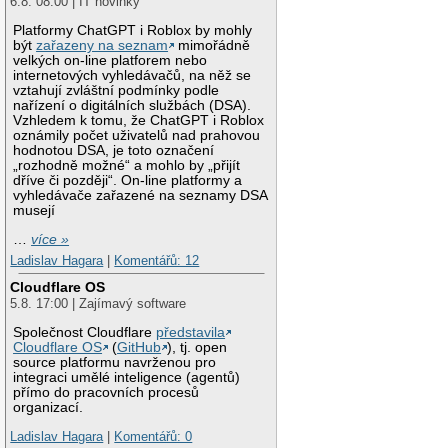
6.8. 08:00 | IT novinky
Platformy ChatGPT i Roblox by mohly
být
zařazeny na seznam
mimořádně
velkých on-line platforem nebo
internetových vyhledávačů, na něž se
vztahují zvláštní podmínky podle
nařízení o digitálních službách (DSA).
Vzhledem k tomu, že ChatGPT i Roblox
oznámily počet uživatelů nad prahovou
hodnotou DSA, je toto označení
„rozhodně možné“ a mohlo by „přijít
dříve či později“. On-line platformy a
vyhledávače zařazené na seznamy DSA
musejí
…
více »
Ladislav Hagara
|
Komentářů: 12
Cloudflare OS
5.8. 17:00 | Zajímavý software
Společnost Cloudflare
představila
Cloudflare OS
(
GitHub
), tj. open
source platformu navrženou pro
integraci umělé inteligence (agentů)
přímo do pracovních procesů
organizací.
Ladislav Hagara
|
Komentářů: 0