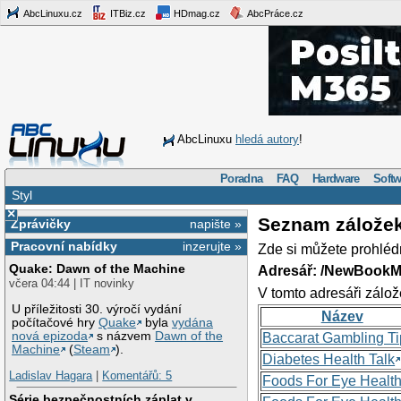
AbcLinuxu.cz
ITBiz.cz
HDmag.cz
AbcPráce.cz
AbcLinuxu
hledá autory
!
Poradna
FAQ
Hardware
Softw
Styl
×
Seznam zálože
Zprávičky
napište »
Pracovní nabídky
inzerujte »
Zde si můžete prohléd
Quake: Dawn of the Machine
Adresář: /NewBookM
včera 04:44 | IT novinky
V tomto adresáři zálož
U příležitosti 30. výročí vydání
Název
počítačové hry
Quake
byla
vydána
nová epizoda
s názvem
Dawn of the
Baccarat Gambling Ti
Machine
(
Steam
).
Diabetes Health Talk
Ladislav Hagara
|
Komentářů: 5
Foods For Eye Healt
Série bezpečnostních záplat v