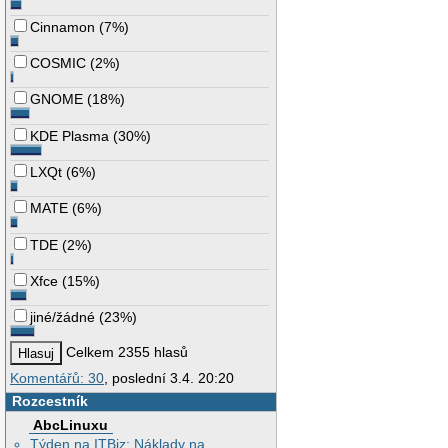
Cinnamon
(
7%
)
COSMIC
(
2%
)
GNOME
(
18%
)
KDE Plasma
(
30%
)
LXQt
(
6%
)
MATE
(
6%
)
TDE
(
2%
)
Xfce
(
15%
)
jiné/žádné
(
23%
)
Celkem 2355 hlasů
Komentářů: 30
, poslední 3.4. 20:20
Rozcestník
AbcLinuxu
Týden na ITBiz: Náklady na