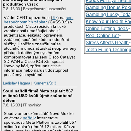
Foods For Eye Healt
produktech Cisco
Gambling Bonus Pok
7.8. 16:00 | Bezpečnostní upozornění
Gambling Lucky Toda
Vládní CERT upozorňuje (
𝕏
) na
sérii
Know Your Health Fa
bezpečnostních záplat
(CVSS 9.9) v
produktech Cisco řešících kritické
Online Betting Ideas
zranitelnosti umožňující obejití
autentizace, eskalaci oprávnění,
Real Online Bet
vzdálené spuštění kódu a odepření
Stress Affects Health
služby. Úspěšné zneužití může
útočníkům umožnit získat neoprávněný
Teeth Filling Techniq
přístup k dotčeným systémům,
kompromitovat zařízení Cisco Catalyst
SD-WAN a Cisco IOS XE, spustit
libovolný kód, zpřístupnit citlivé
informace nebo narušit dostupnost
postižených systémů.
Ladislav Hagara
|
Komentářů: 3
Soud nařídil firmě Meta zaplatit 567
milionů USD kvůli újmě způsobené
dětem
7.8. 15:33 | IT novinky
Soud v americkém státě Nové Mexiko
ve čtvrtek
nařídil
internetové
společnosti Meta Platforms zaplatit 567
milionů dolarů (téměř 12 miliard Kč) za