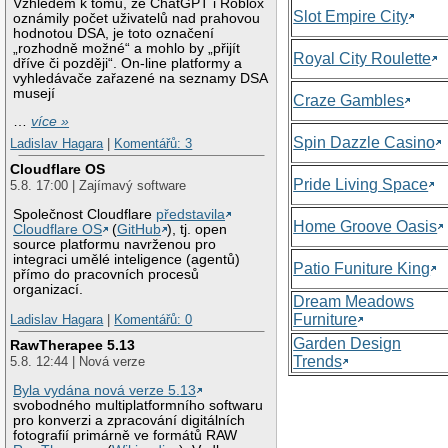
Vzhledem k tomu, že ChatGPT i Roblox
Slot Empire City
oznámily počet uživatelů nad prahovou
hodnotou DSA, je toto označení
„rozhodně možné“ a mohlo by „přijít
Royal City Roulette
dříve či později“. On-line platformy a
vyhledávače zařazené na seznamy DSA
musejí
Craze Gambles
…
více »
Spin Dazzle Casino
Ladislav Hagara
|
Komentářů: 3
Cloudflare OS
Pride Living Space
5.8. 17:00 | Zajímavý software
Společnost Cloudflare
představila
Home Groove Oasis
Cloudflare OS
(
GitHub
), tj. open
source platformu navrženou pro
integraci umělé inteligence (agentů)
Patio Funiture King
přímo do pracovních procesů
organizací.
Dream Meadows
Furniture
Ladislav Hagara
|
Komentářů: 0
Garden Design
RawTherapee 5.13
Trends
5.8. 12:44 | Nová verze
Byla vydána nová verze 5.13
svobodného multiplatformního softwaru
pro konverzi a zpracování digitálních
fotografií primárně ve formátů RAW