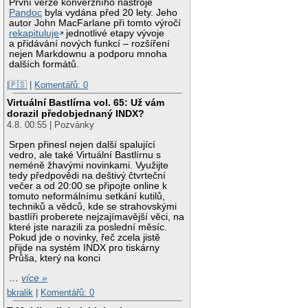
První verze konverzního nástroje
Pandoc
byla vydána před 20 lety. Jeho
autor John MacFarlane při tomto výročí
rekapituluje
jednotlivé etapy vývoje
a přidávání nových funkcí – rozšíření
nejen Markdownu a podporu mnoha
dalších formátů.
|🇵🇸
|
Komentářů: 0
Virtuální Bastlírna vol. 65: Už vám
dorazil předobjednaný INDX?
4.8. 00:55 | Pozvánky
Srpen přinesl nejen další spalující
vedro, ale také Virtuální Bastlírnu s
neméně žhavými novinkami. Využijte
tedy předpovědi na deštivý čtvrteční
večer a od 20:00 se připojte online k
tomuto neformálnímu setkání kutilů,
techniků a vědců, kde se strahovskými
bastlíři proberete nejzajímavější věci, na
které jste narazili za poslední měsíc.
Pokud jde o novinky, řeč zcela jistě
přijde na systém INDX pro tiskárny
Průša, který na konci
…
více »
bkralik
|
Komentářů: 0