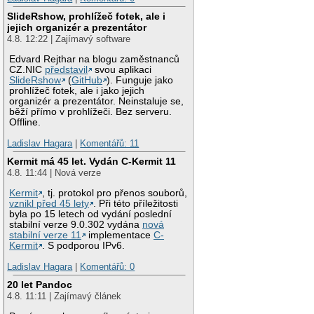
SlideRshow, prohlížeč fotek, ale i
jejich organizér a prezentátor
4.8. 12:22 | Zajímavý software
Edvard Rejthar na blogu zaměstnanců
CZ.NIC
představil
svou aplikaci
SlideRshow
(
GitHub
). Funguje jako
prohlížeč fotek, ale i jako jejich
organizér a prezentátor. Neinstaluje se,
běží přímo v prohlížeči. Bez serveru.
Offline.
Ladislav Hagara
|
Komentářů: 11
Kermit má 45 let. Vydán C-Kermit 11
4.8. 11:44 | Nová verze
Kermit
, tj. protokol pro přenos souborů,
vznikl před 45 lety
. Při této příležitosti
byla po 15 letech od vydání poslední
stabilní verze 9.0.302 vydána
nová
stabilní verze 11
implementace
C-
Kermit
. S podporou IPv6.
Ladislav Hagara
|
Komentářů: 0
20 let Pandoc
4.8. 11:11 | Zajímavý článek