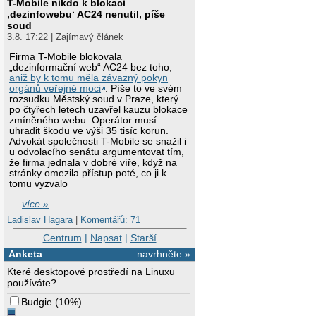
T-Mobile nikdo k blokaci
‚dezinfowebu‘ AC24 nenutil, píše
soud
3.8. 17:22 | Zajímavý článek
Firma T-Mobile blokovala
„dezinformační web“ AC24 bez toho,
aniž by k tomu měla závazný pokyn
orgánů veřejné moci
. Píše to ve svém
rozsudku Městský soud v Praze, který
po čtyřech letech uzavřel kauzu blokace
zmíněného webu. Operátor musí
uhradit škodu ve výši 35 tisíc korun.
Advokát společnosti T-Mobile se snažil i
u odvolacího senátu argumentovat tím,
že firma jednala v dobré víře, když na
stránky omezila přístup poté, co ji k
tomu vyzvalo
…
více »
Ladislav Hagara
|
Komentářů: 71
Centrum
|
Napsat
|
Starší
Anketa
navrhněte »
Které desktopové prostředí na Linuxu
používáte?
Budgie
(
10%
)