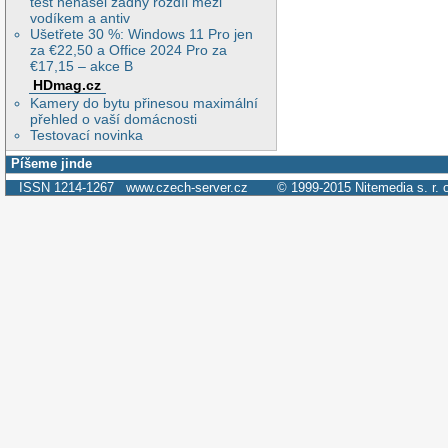
test nenašel žádný rozdíl mezi
vodíkem a antiv
Ušetřete 30 %: Windows 11 Pro jen
za €22,50 a Office 2024 Pro za
€17,15 – akce B
HDmag.cz
Kamery do bytu přinesou maximální
přehled o vaší domácnosti
Testovací novinka
Píšeme jinde
ISSN 1214-1267
www.czech-server.cz
© 1999-2015
Nitemedia s. r. 