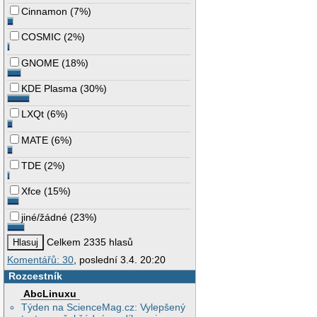
Cinnamon
(
7%
)
COSMIC
(
2%
)
GNOME
(
18%
)
KDE Plasma
(
30%
)
LXQt
(
6%
)
MATE
(
6%
)
TDE
(
2%
)
Xfce
(
15%
)
jiné/žádné
(
23%
)
Celkem 2335 hlasů
Komentářů: 30
, poslední 3.4. 20:20
Rozcestník
AbcLinuxu
Týden na ScienceMag.cz: Vylepšený