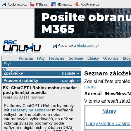
AbcLinuxu.cz
ITBiz.cz
HDmag.cz
AbcPráce.cz
AbcLinuxu
hledá autory
!
Poradna
FAQ
Hardware
Software
Články
Učebnice
Blog
Styl
×
Seznam zálože
Zprávičky
napište »
Pracovní nabídky
inzerujte »
Zde si můžete prohléd
spam
.
EK: ChatGPT i Roblox mohou spadat
pod přísnější pravidla
Adresář: /New/New/N
včera 08:00 | IT novinky
V tomto adresáři zálož
Platformy ChatGPT i Roblox by mohly
být
zařazeny na seznam
mimořádně
Název
velkých on-line platforem nebo
internetových vyhledávačů, na něž se
vztahují zvláštní podmínky podle
Lucky Golden Casino
nařízení o digitálních službách (DSA).