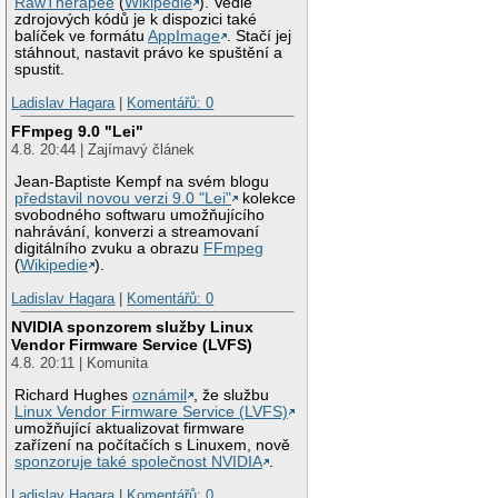
RawTherapee
(
Wikipedie
). Vedle
zdrojových kódů je k dispozici také
balíček ve formátu
AppImage
. Stačí jej
stáhnout, nastavit právo ke spuštění a
spustit.
Ladislav Hagara
|
Komentářů: 0
FFmpeg 9.0 "Lei"
4.8. 20:44 | Zajímavý článek
Jean-Baptiste Kempf na svém blogu
představil novou verzi 9.0 "Lei"
kolekce
svobodného softwaru umožňujícího
nahrávání, konverzi a streamovaní
digitálního zvuku a obrazu
FFmpeg
(
Wikipedie
).
Ladislav Hagara
|
Komentářů: 0
NVIDIA sponzorem služby Linux
Vendor Firmware Service (LVFS)
4.8. 20:11 | Komunita
Richard Hughes
oznámil
, že službu
Linux Vendor Firmware Service (LVFS)
umožňující aktualizovat firmware
zařízení na počítačích s Linuxem, nově
sponzoruje také společnost NVIDIA
.
Ladislav Hagara
|
Komentářů: 0