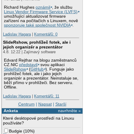
Richard Hughes
oznámil
, že službu
Linux Vendor Firmware Service (LVFS)
umožňující aktualizovat firmware
zařízení na počítačích s Linuxem, nově
sponzoruje také společnost NVIDIA
.
Ladislav Hagara
|
Komentářů: 0
SlideRshow, prohlížeč fotek, ale i
jejich organizér a prezentátor
4.8. 12:22 | Zajímavý software
Edvard Rejthar na blogu zaměstnanců
CZ.NIC
představil
svou aplikaci
SlideRshow
(
GitHub
). Funguje jako
prohlížeč fotek, ale i jako jejich
organizér a prezentátor. Neinstaluje se,
běží přímo v prohlížeči. Bez serveru.
Offline.
Ladislav Hagara
|
Komentářů: 11
Centrum
|
Napsat
|
Starší
Anketa
navrhněte »
Které desktopové prostředí na Linuxu
používáte?
Budgie
(
10%
)