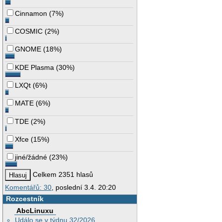
Cinnamon
(
7%
)
COSMIC
(
2%
)
GNOME
(
18%
)
KDE Plasma
(
30%
)
LXQt
(
6%
)
MATE
(
6%
)
TDE
(
2%
)
Xfce
(
15%
)
jiné/žádné
(
23%
)
Celkem 2351 hlasů
Komentářů: 30
, poslední 3.4. 20:20
Rozcestník
AbcLinuxu
Událo se v týdnu 32/2026