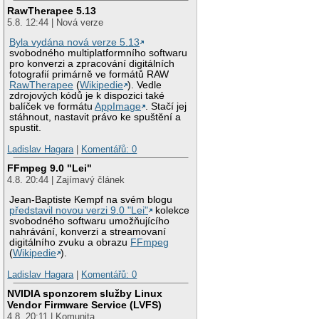
RawTherapee 5.13
5.8. 12:44 | Nová verze
Byla vydána nová verze 5.13
svobodného multiplatformního softwaru
pro konverzi a zpracování digitálních
fotografií primárně ve formátů RAW
RawTherapee
(
Wikipedie
). Vedle
zdrojových kódů je k dispozici také
balíček ve formátu
AppImage
. Stačí jej
stáhnout, nastavit právo ke spuštění a
spustit.
Ladislav Hagara
|
Komentářů: 0
FFmpeg 9.0 "Lei"
4.8. 20:44 | Zajímavý článek
Jean-Baptiste Kempf na svém blogu
představil novou verzi 9.0 "Lei"
kolekce
svobodného softwaru umožňujícího
nahrávání, konverzi a streamovaní
digitálního zvuku a obrazu
FFmpeg
(
Wikipedie
).
Ladislav Hagara
|
Komentářů: 0
NVIDIA sponzorem služby Linux
Vendor Firmware Service (LVFS)
4.8. 20:11 | Komunita