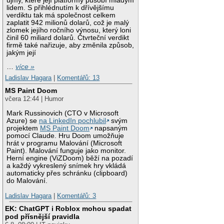
újmy, které její platformy působí mladým
lidem. S přihlédnutím k dřívějšímu
verdiktu tak má společnost celkem
zaplatit 942 milionů dolarů, což je malý
zlomek jejího ročního výnosu, který loni
činil 60 miliard dolarů. Čtvrteční verdikt
firmě také nařizuje, aby změnila způsob,
jakým její
…
více »
Ladislav Hagara
|
Komentářů: 13
MS Paint Doom
včera 12:44 | Humor
Mark Russinovich (CTO v Microsoft
Azure) se
na LinkedIn pochlubil
svým
projektem
MS Paint Doom
napsaným
pomocí Claude. Hru Doom umožňuje
hrát v programu Malování (Microsoft
Paint). Malování funguje jako monitor.
Herní engine (ViZDoom) běží na pozadí
a každý vykreslený snímek hry vkládá
automaticky přes schránku (clipboard)
do Malování.
Ladislav Hagara
|
Komentářů: 3
EK: ChatGPT i Roblox mohou spadat
pod přísnější pravidla