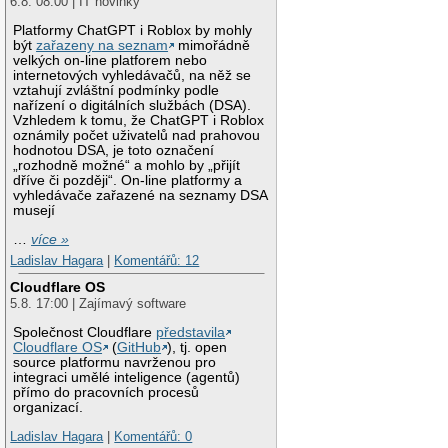
6.8. 08:00 | IT novinky
Platformy ChatGPT i Roblox by mohly
být
zařazeny na seznam
mimořádně
velkých on-line platforem nebo
internetových vyhledávačů, na něž se
vztahují zvláštní podmínky podle
nařízení o digitálních službách (DSA).
Vzhledem k tomu, že ChatGPT i Roblox
oznámily počet uživatelů nad prahovou
hodnotou DSA, je toto označení
„rozhodně možné“ a mohlo by „přijít
dříve či později“. On-line platformy a
vyhledávače zařazené na seznamy DSA
musejí
…
více »
Ladislav Hagara
|
Komentářů: 12
Cloudflare OS
5.8. 17:00 | Zajímavý software
Společnost Cloudflare
představila
Cloudflare OS
(
GitHub
), tj. open
source platformu navrženou pro
integraci umělé inteligence (agentů)
přímo do pracovních procesů
organizací.
Ladislav Hagara
|
Komentářů: 0