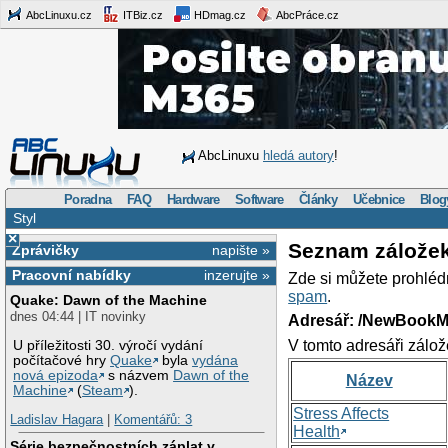
AbcLinuxu.cz
ITBiz.cz
HDmag.cz
AbcPráce.cz
AbcLinuxu
hledá autory
!
Poradna
FAQ
Hardware
Software
Články
Učebnice
Blog
Styl
×
Seznam zálože
Zprávičky
napište »
Pracovní nabídky
inzerujte »
Zde si můžete prohléd
spam
.
Quake: Dawn of the Machine
dnes 04:44 | IT novinky
Adresář: /NewBookM
V tomto adresáři zálož
U příležitosti 30. výročí vydání
počítačové hry
Quake
byla
vydána
nová epizoda
s názvem
Dawn of the
Název
Machine
(
Steam
).
Stress Affects
Ladislav Hagara
|
Komentářů: 3
Health
Série bezpečnostních záplat v