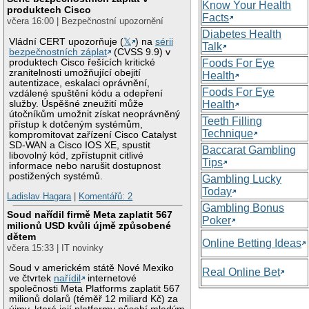
Know Your Health
produktech Cisco
Facts
včera 16:00 | Bezpečnostní upozornění
Diabetes Health
Vládní CERT upozorňuje (
𝕏
) na
sérii
Talk
bezpečnostních záplat
(CVSS 9.9) v
produktech Cisco řešících kritické
Foods For Eye
zranitelnosti umožňující obejití
Health
autentizace, eskalaci oprávnění,
Foods For Eye
vzdálené spuštění kódu a odepření
služby. Úspěšné zneužití může
Health
útočníkům umožnit získat neoprávněný
Teeth Filling
přístup k dotčeným systémům,
Technique
kompromitovat zařízení Cisco Catalyst
SD-WAN a Cisco IOS XE, spustit
Baccarat Gambling
libovolný kód, zpřístupnit citlivé
Tips
informace nebo narušit dostupnost
postižených systémů.
Gambling Lucky
Today
Ladislav Hagara
|
Komentářů: 2
Gambling Bonus
Soud nařídil firmě Meta zaplatit 567
Poker
milionů USD kvůli újmě způsobené
dětem
Online Betting Ideas
včera 15:33 | IT novinky
Soud v americkém státě Nové Mexiko
Real Online Bet
ve čtvrtek
nařídil
internetové
společnosti Meta Platforms zaplatit 567
milionů dolarů (téměř 12 miliard Kč) za