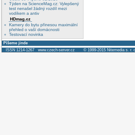
Týden na ScienceMag.cz: Vylepšený
test nenašel žádný rozdíl mezi
vodíkem a antiv
HDmag.cz
Kamery do bytu přinesou maximální
přehled o vaší domácnosti
Testovací novinka
Píšeme jinde
ISSN 1214-1267
www.czech-server.cz
© 1999-2015
Nitemedia s. r. 