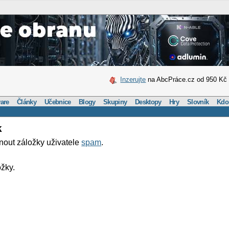
Inzerujte
na AbcPráce.cz od 950 Kč
are
Články
Učebnice
Blogy
Skupiny
Desktopy
Hry
Slovník
Kdo
k
nout záložky uživatele
spam
.
žky.