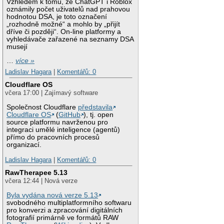
Vzhledem k tomu, že ChatGPT i Roblox
oznámily počet uživatelů nad prahovou
hodnotou DSA, je toto označení
„rozhodně možné“ a mohlo by „přijít
dříve či později“. On-line platformy a
vyhledávače zařazené na seznamy DSA
musejí
…
více »
Ladislav Hagara
|
Komentářů: 0
Cloudflare OS
včera 17:00 | Zajímavý software
Společnost Cloudflare
představila
Cloudflare OS
(
GitHub
), tj. open
source platformu navrženou pro
integraci umělé inteligence (agentů)
přímo do pracovních procesů
organizací.
Ladislav Hagara
|
Komentářů: 0
RawTherapee 5.13
včera 12:44 | Nová verze
Byla vydána nová verze 5.13
svobodného multiplatformního softwaru
pro konverzi a zpracování digitálních
fotografií primárně ve formátů RAW