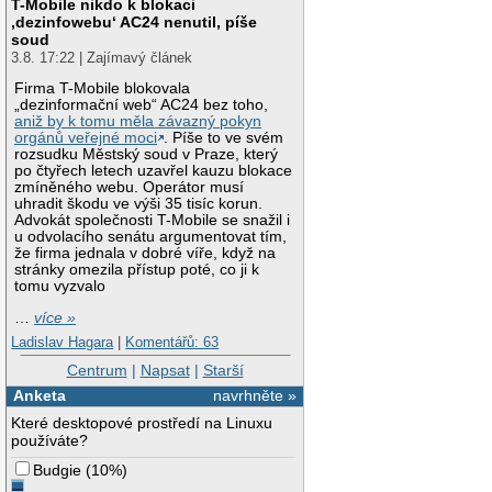
T-Mobile nikdo k blokaci
‚dezinfowebu‘ AC24 nenutil, píše
soud
3.8. 17:22 | Zajímavý článek
Firma T-Mobile blokovala
„dezinformační web“ AC24 bez toho,
aniž by k tomu měla závazný pokyn
orgánů veřejné moci
. Píše to ve svém
rozsudku Městský soud v Praze, který
po čtyřech letech uzavřel kauzu blokace
zmíněného webu. Operátor musí
uhradit škodu ve výši 35 tisíc korun.
Advokát společnosti T-Mobile se snažil i
u odvolacího senátu argumentovat tím,
že firma jednala v dobré víře, když na
stránky omezila přístup poté, co ji k
tomu vyzvalo
…
více »
Ladislav Hagara
|
Komentářů: 63
Centrum
|
Napsat
|
Starší
Anketa
navrhněte »
Které desktopové prostředí na Linuxu
používáte?
Budgie
(
10%
)