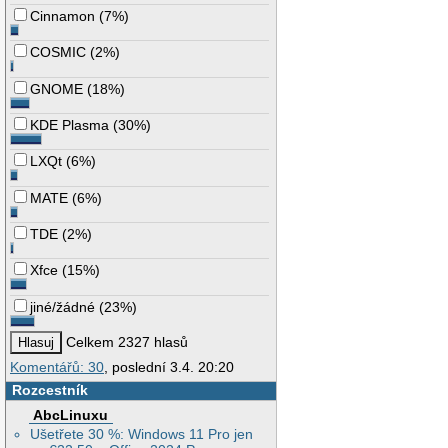
Cinnamon
(
7%
)
COSMIC
(
2%
)
GNOME
(
18%
)
KDE Plasma
(
30%
)
LXQt
(
6%
)
MATE
(
6%
)
TDE
(
2%
)
Xfce
(
15%
)
jiné/žádné
(
23%
)
Celkem 2327 hlasů
Komentářů: 30
, poslední 3.4. 20:20
Rozcestník
AbcLinuxu
Ušetřete 30 %: Windows 11 Pro jen