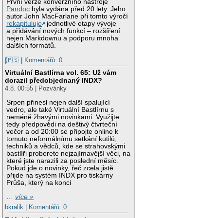
První verze konverzního nástroje
Pandoc
byla vydána před 20 lety. Jeho
autor John MacFarlane při tomto výročí
rekapituluje
jednotlivé etapy vývoje
a přidávání nových funkcí – rozšíření
nejen Markdownu a podporu mnoha
dalších formátů.
|🇵🇸
|
Komentářů: 0
Virtuální Bastlírna vol. 65: Už vám
dorazil předobjednaný INDX?
4.8. 00:55 | Pozvánky
Srpen přinesl nejen další spalující
vedro, ale také Virtuální Bastlírnu s
neméně žhavými novinkami. Využijte
tedy předpovědi na deštivý čtvrteční
večer a od 20:00 se připojte online k
tomuto neformálnímu setkání kutilů,
techniků a vědců, kde se strahovskými
bastlíři proberete nejzajímavější věci, na
které jste narazili za poslední měsíc.
Pokud jde o novinky, řeč zcela jistě
přijde na systém INDX pro tiskárny
Průša, který na konci
…
více »
bkralik
|
Komentářů: 0