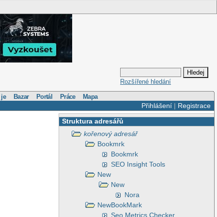
Rozšířené hledání
 je
Bazar
Portál
Práce
Mapa
Přihlášení
|
Registrace
Struktura adresářů
kořenový adresář
Bookmrk
Bookmrk
SEO Insight Tools
New
New
Nora
NewBookMark
Seo Metrics Checker