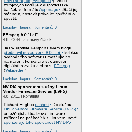
RawTherapee
(
Wikipedie
). Vedle
zdrojových kódů je k dispozici také
balíček ve formátu
AppImage
. Stačí jej
stáhnout, nastavit právo ke spuštění a
spustit.
Ladislav Hagara
|
Komentářů: 0
FFmpeg 9.0 "Lei"
4.8. 20:44 | Zajímavý článek
Jean-Baptiste Kempf na svém blogu
představil novou verzi 9.0 "Lei"
kolekce
svobodného softwaru umožňujícího
nahrávání, konverzi a streamovaní
digitálního zvuku a obrazu
FFmpeg
(
Wikipedie
).
Ladislav Hagara
|
Komentářů: 0
NVIDIA sponzorem služby Linux
Vendor Firmware Service (LVFS)
4.8. 20:11 | Komunita
Richard Hughes
oznámil
, že službu
Linux Vendor Firmware Service (LVFS)
umožňující aktualizovat firmware
zařízení na počítačích s Linuxem, nově
sponzoruje také společnost NVIDIA
.
Ladislav Hagara
|
Komentářů: 0