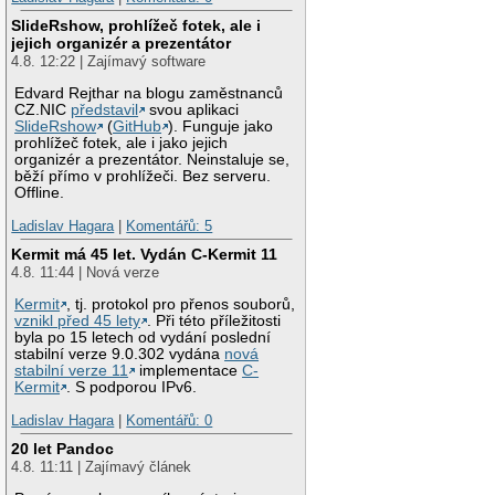
SlideRshow, prohlížeč fotek, ale i
jejich organizér a prezentátor
4.8. 12:22 | Zajímavý software
Edvard Rejthar na blogu zaměstnanců
CZ.NIC
představil
svou aplikaci
SlideRshow
(
GitHub
). Funguje jako
prohlížeč fotek, ale i jako jejich
organizér a prezentátor. Neinstaluje se,
běží přímo v prohlížeči. Bez serveru.
Offline.
Ladislav Hagara
|
Komentářů: 5
Kermit má 45 let. Vydán C-Kermit 11
4.8. 11:44 | Nová verze
Kermit
, tj. protokol pro přenos souborů,
vznikl před 45 lety
. Při této příležitosti
byla po 15 letech od vydání poslední
stabilní verze 9.0.302 vydána
nová
stabilní verze 11
implementace
C-
Kermit
. S podporou IPv6.
Ladislav Hagara
|
Komentářů: 0
20 let Pandoc
4.8. 11:11 | Zajímavý článek