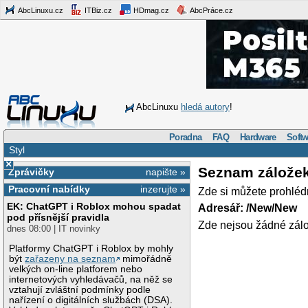
AbcLinuxu.cz
ITBiz.cz
HDmag.cz
AbcPráce.cz
AbcLinuxu
hledá autory
!
Poradna
FAQ
Hardware
Softw
Styl
×
Seznam zálože
Zprávičky
napište »
Pracovní nabídky
inzerujte »
Zde si můžete prohléd
EK: ChatGPT i Roblox mohou spadat
Adresář: /New/New
pod přísnější pravidla
Zde nejsou žádné zálo
dnes 08:00 | IT novinky
Platformy ChatGPT i Roblox by mohly
být
zařazeny na seznam
mimořádně
velkých on-line platforem nebo
internetových vyhledávačů, na něž se
vztahují zvláštní podmínky podle
nařízení o digitálních službách (DSA).