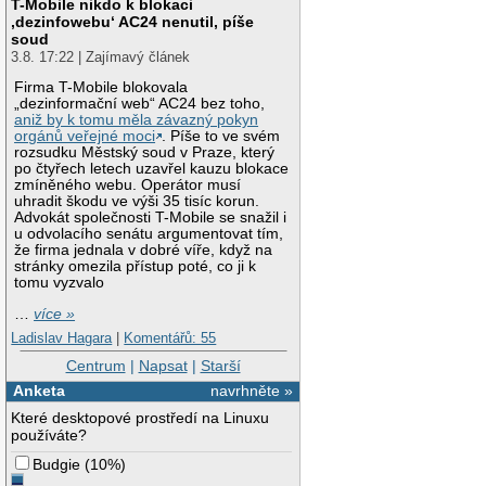
T-Mobile nikdo k blokaci
‚dezinfowebu‘ AC24 nenutil, píše
soud
3.8. 17:22 | Zajímavý článek
Firma T-Mobile blokovala
„dezinformační web“ AC24 bez toho,
aniž by k tomu měla závazný pokyn
orgánů veřejné moci
. Píše to ve svém
rozsudku Městský soud v Praze, který
po čtyřech letech uzavřel kauzu blokace
zmíněného webu. Operátor musí
uhradit škodu ve výši 35 tisíc korun.
Advokát společnosti T-Mobile se snažil i
u odvolacího senátu argumentovat tím,
že firma jednala v dobré víře, když na
stránky omezila přístup poté, co ji k
tomu vyzvalo
…
více »
Ladislav Hagara
|
Komentářů: 55
Centrum
|
Napsat
|
Starší
Anketa
navrhněte »
Které desktopové prostředí na Linuxu
používáte?
Budgie
(
10%
)