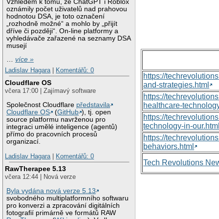
Vzhledem k tomu, že ChatGPT i Roblox
oznámily počet uživatelů nad prahovou
hodnotou DSA, je toto označení
„rozhodně možné“ a mohlo by „přijít
dříve či později“. On-line platformy a
vyhledávače zařazené na seznamy DSA
musejí
…
více »
Ladislav Hagara
|
Komentářů: 0
https://techrevolutio
Cloudflare OS
and-strategies.html
včera 17:00 | Zajímavý software
https://techrevoluti
Společnost Cloudflare
představila
healthcare-technology
Cloudflare OS
(
GitHub
), tj. open
https://techrevolutio
source platformu navrženou pro
technology-in-our.htm
integraci umělé inteligence (agentů)
přímo do pracovních procesů
https://techrevolutio
organizací.
behaviors.html
Ladislav Hagara
|
Komentářů: 0
Tech Revolutions Ne
RawTherapee 5.13
včera 12:44 | Nová verze
Byla vydána nová verze 5.13
svobodného multiplatformního softwaru
pro konverzi a zpracování digitálních
fotografií primárně ve formátů RAW