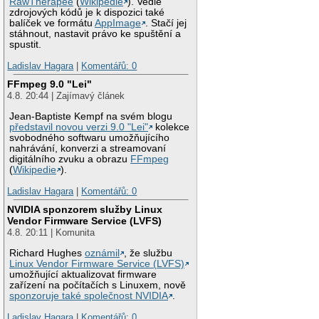
RawTherapee
(
Wikipedie
). Vedle
zdrojových kódů je k dispozici také
balíček ve formátu
AppImage
. Stačí jej
stáhnout, nastavit právo ke spuštění a
spustit.
Ladislav Hagara
|
Komentářů: 0
FFmpeg 9.0 "Lei"
4.8. 20:44 | Zajímavý článek
Jean-Baptiste Kempf na svém blogu
představil novou verzi 9.0 "Lei"
kolekce
svobodného softwaru umožňujícího
nahrávání, konverzi a streamovaní
digitálního zvuku a obrazu
FFmpeg
(
Wikipedie
).
Ladislav Hagara
|
Komentářů: 0
NVIDIA sponzorem služby Linux
Vendor Firmware Service (LVFS)
4.8. 20:11 | Komunita
Richard Hughes
oznámil
, že službu
Linux Vendor Firmware Service (LVFS)
umožňující aktualizovat firmware
zařízení na počítačích s Linuxem, nově
sponzoruje také společnost NVIDIA
.
Ladislav Hagara
|
Komentářů: 0