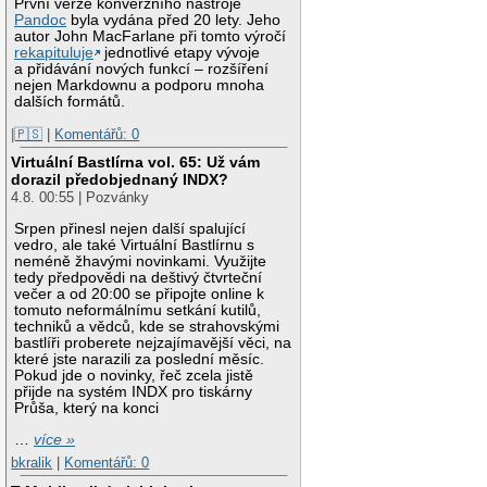
První verze konverzního nástroje
Pandoc
byla vydána před 20 lety. Jeho
autor John MacFarlane při tomto výročí
rekapituluje
jednotlivé etapy vývoje
a přidávání nových funkcí – rozšíření
nejen Markdownu a podporu mnoha
dalších formátů.
|🇵🇸
|
Komentářů: 0
Virtuální Bastlírna vol. 65: Už vám
dorazil předobjednaný INDX?
4.8. 00:55 | Pozvánky
Srpen přinesl nejen další spalující
vedro, ale také Virtuální Bastlírnu s
neméně žhavými novinkami. Využijte
tedy předpovědi na deštivý čtvrteční
večer a od 20:00 se připojte online k
tomuto neformálnímu setkání kutilů,
techniků a vědců, kde se strahovskými
bastlíři proberete nejzajímavější věci, na
které jste narazili za poslední měsíc.
Pokud jde o novinky, řeč zcela jistě
přijde na systém INDX pro tiskárny
Průša, který na konci
…
více »
bkralik
|
Komentářů: 0