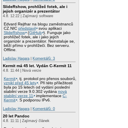
SlideRshow, prohlížeč fotek, ale i
jejich organizér a prezentátor
4.8. 12:22 | Zajímavý software
Edvard Rejthar na blogu zaměstnanců
CZ.NIC
představil
svou aplikaci
SlideRshow
(
GitHub
). Funguje jako
prohlížeč fotek, ale i jako jejich
organizér a prezentátor. Neinstaluje se,
běží přímo v prohlížeči. Bez serveru.
Offline.
Ladislav Hagara
|
Komentářů: 3
Kermit má 45 let. Vydán C-Kermit 11
4.8. 11:44 | Nová verze
Kermit
, tj. protokol pro přenos souborů,
vznikl před 45 lety
. Při této příležitosti
byla po 15 letech od vydání poslední
stabilní verze 9.0.302 vydána
nová
stabilní verze 11
implementace
C-
Kermit
. S podporou IPv6.
Ladislav Hagara
|
Komentářů: 0
20 let Pandoc
4.8. 11:11 | Zajímavý článek