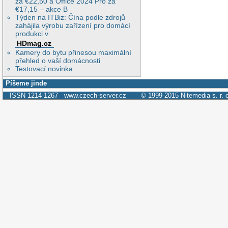
za €22,50 a Office 2024 Pro za
€17,15 – akce B
Týden na ITBiz: Čína podle zdrojů
zahájila výrobu zařízení pro domácí
produkci v
HDmag.cz
Kamery do bytu přinesou maximální
přehled o vaší domácnosti
Testovací novinka
Píšeme jinde
ISSN 1214-1267
www.czech-server.cz
© 1999-2015
Nitemedia s. r. 