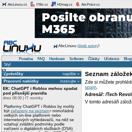
AbcLinuxu.cz
ITBiz.cz
HDmag.cz
AbcPráce.cz
AbcLinuxu
hledá autory
!
Poradna
FAQ
Hardware
Software
Články
Učebnice
Blog
Styl
×
Seznam zálože
Zprávičky
napište »
Pracovní nabídky
inzerujte »
Zde si můžete prohléd
spam
.
EK: ChatGPT i Roblox mohou spadat
pod přísnější pravidla
Adresář: /Tech Revo
dnes 08:00 | IT novinky
V tomto adresáři zálož
Platformy ChatGPT i Roblox by mohly
být
zařazeny na seznam
mimořádně
velkých on-line platforem nebo
internetových vyhledávačů, na něž se
vztahují zvláštní podmínky podle
nařízení o digitálních službách (DSA).