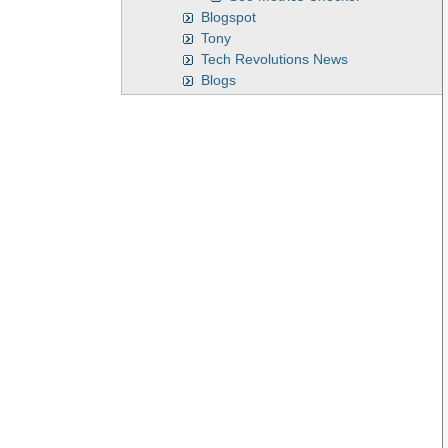
Blogspot
Tony
Tech Revolutions News
Blogs