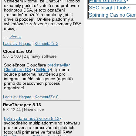
Poker Game sets
Vzhledem k tomu, že ChatGPT i Roblox
oznámily počet uživatelů nad prahovou
SEO Insight Tools
hodnotou DSA, je toto označení
„rozhodně možné“ a mohlo by „přijít
Spinning Casino Ga
dříve či později“. On-line platformy a
vyhledávače zařazené na seznamy DSA
musejí
…
více »
Ladislav Hagara
|
Komentářů: 3
Cloudflare OS
5.8. 17:00 | Zajímavý software
Společnost Cloudflare
představila
Cloudflare OS
(
GitHub
), tj. open
source platformu navrženou pro
integraci umělé inteligence (agentů)
přímo do pracovních procesů
organizací.
Ladislav Hagara
|
Komentářů: 0
RawTherapee 5.13
5.8. 12:44 | Nová verze
Byla vydána nová verze 5.13
svobodného multiplatformního softwaru
pro konverzi a zpracování digitálních
fotografií primárně ve formátů RAW