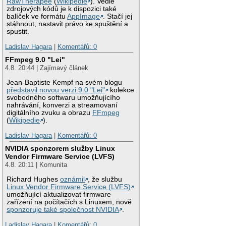
RawTherapee
(
Wikipedie
). Vedle
zdrojových kódů je k dispozici také
balíček ve formátu
AppImage
. Stačí jej
stáhnout, nastavit právo ke spuštění a
spustit.
Ladislav Hagara
|
Komentářů: 0
FFmpeg 9.0 "Lei"
4.8. 20:44 | Zajímavý článek
Jean-Baptiste Kempf na svém blogu
představil novou verzi 9.0 "Lei"
kolekce
svobodného softwaru umožňujícího
nahrávání, konverzi a streamovaní
digitálního zvuku a obrazu
FFmpeg
(
Wikipedie
).
Ladislav Hagara
|
Komentářů: 0
NVIDIA sponzorem služby Linux
Vendor Firmware Service (LVFS)
4.8. 20:11 | Komunita
Richard Hughes
oznámil
, že službu
Linux Vendor Firmware Service (LVFS)
umožňující aktualizovat firmware
zařízení na počítačích s Linuxem, nově
sponzoruje také společnost NVIDIA
.
Ladislav Hagara
|
Komentářů: 0