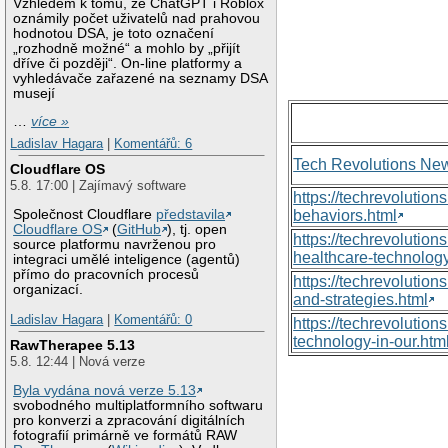
Vzhledem k tomu, že ChatGPT i Roblox
oznámily počet uživatelů nad prahovou
hodnotou DSA, je toto označení
„rozhodně možné“ a mohlo by „přijít
dříve či později“. On-line platformy a
vyhledávače zařazené na seznamy DSA
musejí
…
více »
Ladislav Hagara
|
Komentářů: 6
Tech Revolutions Ne
Cloudflare OS
5.8. 17:00 | Zajímavý software
https://techrevolutio
Společnost Cloudflare
představila
behaviors.html
Cloudflare OS
(
GitHub
), tj. open
https://techrevoluti
source platformu navrženou pro
healthcare-technology
integraci umělé inteligence (agentů)
přímo do pracovních procesů
https://techrevolutio
organizací.
and-strategies.html
Ladislav Hagara
|
Komentářů: 0
https://techrevolutio
technology-in-our.htm
RawTherapee 5.13
5.8. 12:44 | Nová verze
Byla vydána nová verze 5.13
svobodného multiplatformního softwaru
pro konverzi a zpracování digitálních
fotografií primárně ve formátů RAW