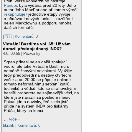
První verze konverzního nástroje
Pandoc
byla vydána před 20 lety. Jeho
autor John MacFarlane při tomto výročí
rekapituluje
jednotlivé etapy vývoje
a přidávání nových funkcí – rozšíření
nejen Markdownu a podporu mnoha
dalších formátů.
|🇵🇸
|
Komentářů: 0
Virtuální Bastlírna vol. 65: Už vám
dorazil předobjednaný INDX?
4.8. 00:55 | Pozvánky
Srpen přinesl nejen další spalující
vedro, ale také Virtuální Bastlírnu s
neméně žhavými novinkami. Využijte
tedy předpovědi na deštivý čtvrteční
večer a od 20:00 se připojte online k
tomuto neformálnímu setkání kutilů,
techniků a vědců, kde se strahovskými
bastlíři proberete nejzajímavější věci, na
které jste narazili za poslední měsíc.
Pokud jde o novinky, řeč zcela jistě
přijde na systém INDX pro tiskárny
Průša, který na konci
…
více »
bkralik
|
Komentářů: 0