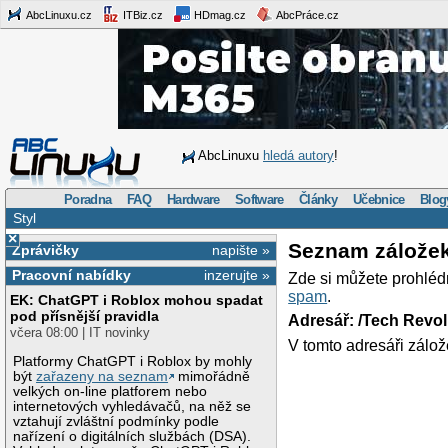
AbcLinuxu.cz
ITBiz.cz
HDmag.cz
AbcPráce.cz
AbcLinuxu
hledá autory
!
Poradna
FAQ
Hardware
Software
Články
Učebnice
Blog
Styl
×
Seznam zálože
Zprávičky
napište »
Pracovní nabídky
inzerujte »
Zde si můžete prohléd
spam
.
EK: ChatGPT i Roblox mohou spadat
pod přísnější pravidla
Adresář: /Tech Revo
včera 08:00 | IT novinky
V tomto adresáři zálož
Platformy ChatGPT i Roblox by mohly
být
zařazeny na seznam
mimořádně
velkých on-line platforem nebo
internetových vyhledávačů, na něž se
vztahují zvláštní podmínky podle
nařízení o digitálních službách (DSA).