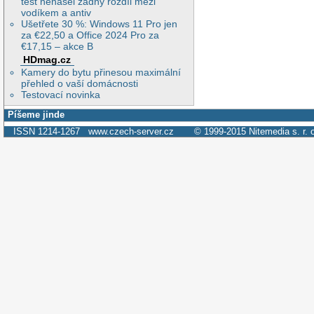
test nenašel žádný rozdíl mezi
vodíkem a antiv
Ušetřete 30 %: Windows 11 Pro jen
za €22,50 a Office 2024 Pro za
€17,15 – akce B
HDmag.cz
Kamery do bytu přinesou maximální
přehled o vaší domácnosti
Testovací novinka
Píšeme jinde
ISSN 1214-1267
www.czech-server.cz
© 1999-2015
Nitemedia s. r. 