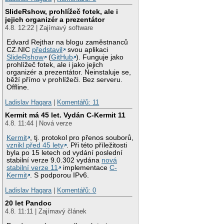
SlideRshow, prohlížeč fotek, ale i
jejich organizér a prezentátor
4.8. 12:22 | Zajímavý software
Edvard Rejthar na blogu zaměstnanců
CZ.NIC
představil
svou aplikaci
SlideRshow
(
GitHub
). Funguje jako
prohlížeč fotek, ale i jako jejich
organizér a prezentátor. Neinstaluje se,
běží přímo v prohlížeči. Bez serveru.
Offline.
Ladislav Hagara
|
Komentářů: 11
Kermit má 45 let. Vydán C-Kermit 11
4.8. 11:44 | Nová verze
Kermit
, tj. protokol pro přenos souborů,
vznikl před 45 lety
. Při této příležitosti
byla po 15 letech od vydání poslední
stabilní verze 9.0.302 vydána
nová
stabilní verze 11
implementace
C-
Kermit
. S podporou IPv6.
Ladislav Hagara
|
Komentářů: 0
20 let Pandoc
4.8. 11:11 | Zajímavý článek