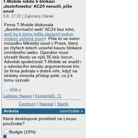
T-Mobile nikdo k blokaci
‚dezinfowebu‘ AC24 nenutil, píše
soud
3.8. 17:22 | Zajímavý článek
Firma T-Mobile blokovala
„dezinformační web“ AC24 bez toho,
aniž by k tomu měla závazný pokyn
orgánů veřejné moci
. Píše to ve svém
rozsudku Městský soud v Praze, který
po čtyřech letech uzavřel kauzu blokace
zmíněného webu. Operátor musí
uhradit škodu ve výši 35 tisíc korun.
Advokát společnosti T-Mobile se snažil i
u odvolacího senátu argumentovat tím,
že firma jednala v dobré víře, když na
stránky omezila přístup poté, co ji k
tomu vyzvalo
…
více »
Ladislav Hagara
|
Komentářů: 71
Centrum
|
Napsat
|
Starší
Anketa
navrhněte »
Které desktopové prostředí na Linuxu
používáte?
Budgie
(
10%
)