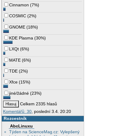
Cinnamon
(
7%
)
COSMIC
(
2%
)
GNOME
(
18%
)
KDE Plasma
(
30%
)
LXQt
(
6%
)
MATE
(
6%
)
TDE
(
2%
)
Xfce
(
15%
)
jiné/žádné
(
23%
)
Celkem 2335 hlasů
Komentářů: 30
, poslední 3.4. 20:20
Rozcestník
AbcLinuxu
Týden na ScienceMag.cz: Vylepšený