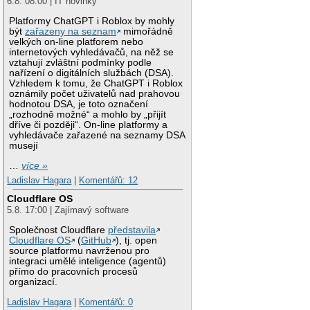
6.8. 08:00 | IT novinky
Platformy ChatGPT i Roblox by mohly
být
zařazeny na seznam
mimořádně
velkých on-line platforem nebo
internetových vyhledávačů, na něž se
vztahují zvláštní podmínky podle
nařízení o digitálních službách (DSA).
Vzhledem k tomu, že ChatGPT i Roblox
oznámily počet uživatelů nad prahovou
hodnotou DSA, je toto označení
„rozhodně možné“ a mohlo by „přijít
dříve či později“. On-line platformy a
vyhledávače zařazené na seznamy DSA
musejí
…
více »
Ladislav Hagara
|
Komentářů: 12
Cloudflare OS
5.8. 17:00 | Zajímavý software
Společnost Cloudflare
představila
Cloudflare OS
(
GitHub
), tj. open
source platformu navrženou pro
integraci umělé inteligence (agentů)
přímo do pracovních procesů
organizací.
Ladislav Hagara
|
Komentářů: 0