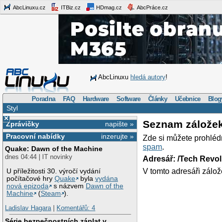
AbcLinuxu.cz
ITBiz.cz
HDmag.cz
AbcPráce.cz
AbcLinuxu
hledá autory
!
Poradna
FAQ
Hardware
Software
Články
Učebnice
Blog
Styl
×
Seznam zálože
Zprávičky
napište »
Pracovní nabídky
inzerujte »
Zde si můžete prohléd
spam
.
Quake: Dawn of the Machine
dnes 04:44 | IT novinky
Adresář: /Tech Revo
V tomto adresáři zálož
U příležitosti 30. výročí vydání
počítačové hry
Quake
byla
vydána
nová epizoda
s názvem
Dawn of the
Machine
(
Steam
).
Ladislav Hagara
|
Komentářů: 4
Série bezpečnostních záplat v