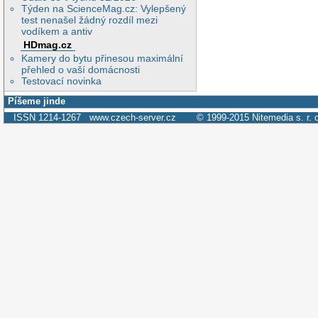
Týden na ScienceMag.cz: Vylepšený
test nenašel žádný rozdíl mezi
vodíkem a antiv
HDmag.cz
Kamery do bytu přinesou maximální
přehled o vaší domácnosti
Testovací novinka
Píšeme jinde
ISSN 1214-1267
www.czech-server.cz
© 1999-2015
Nitemedia s. r. 