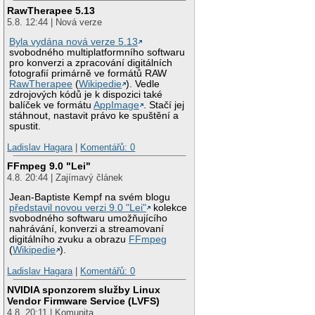
RawTherapee 5.13
5.8. 12:44 | Nová verze
Byla vydána nová verze 5.13
svobodného multiplatformního softwaru
pro konverzi a zpracování digitálních
fotografií primárně ve formátů RAW
RawTherapee
(
Wikipedie
). Vedle
zdrojových kódů je k dispozici také
balíček ve formátu
AppImage
. Stačí jej
stáhnout, nastavit právo ke spuštění a
spustit.
Ladislav Hagara
|
Komentářů: 0
FFmpeg 9.0 "Lei"
4.8. 20:44 | Zajímavý článek
Jean-Baptiste Kempf na svém blogu
představil novou verzi 9.0 "Lei"
kolekce
svobodného softwaru umožňujícího
nahrávání, konverzi a streamovaní
digitálního zvuku a obrazu
FFmpeg
(
Wikipedie
).
Ladislav Hagara
|
Komentářů: 0
NVIDIA sponzorem služby Linux
Vendor Firmware Service (LVFS)
4.8. 20:11 | Komunita