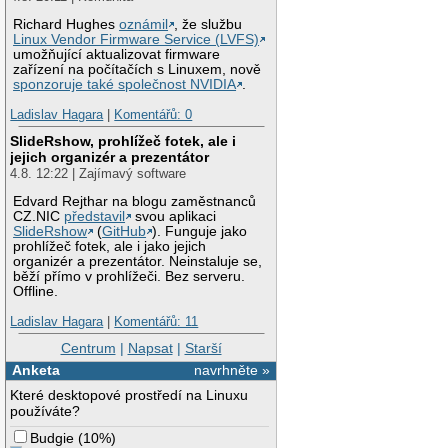
Richard Hughes
oznámil
, že službu
Linux Vendor Firmware Service (LVFS)
umožňující aktualizovat firmware
zařízení na počítačích s Linuxem, nově
sponzoruje také společnost NVIDIA
.
Ladislav Hagara
|
Komentářů: 0
SlideRshow, prohlížeč fotek, ale i
jejich organizér a prezentátor
4.8. 12:22 | Zajímavý software
Edvard Rejthar na blogu zaměstnanců
CZ.NIC
představil
svou aplikaci
SlideRshow
(
GitHub
). Funguje jako
prohlížeč fotek, ale i jako jejich
organizér a prezentátor. Neinstaluje se,
běží přímo v prohlížeči. Bez serveru.
Offline.
Ladislav Hagara
|
Komentářů: 11
Centrum
|
Napsat
|
Starší
Anketa
navrhněte »
Které desktopové prostředí na Linuxu
používáte?
Budgie
(
10%
)