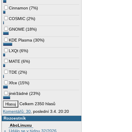
Cinnamon
(
7%
)
COSMIC
(
2%
)
GNOME
(
18%
)
KDE Plasma
(
30%
)
LXQt
(
6%
)
MATE
(
6%
)
TDE
(
2%
)
Xfce
(
15%
)
jiné/žádné
(
23%
)
Celkem 2350 hlasů
Komentářů: 30
, poslední 3.4. 20:20
Rozcestník
AbcLinuxu
Událo se v týdnu 32/2026