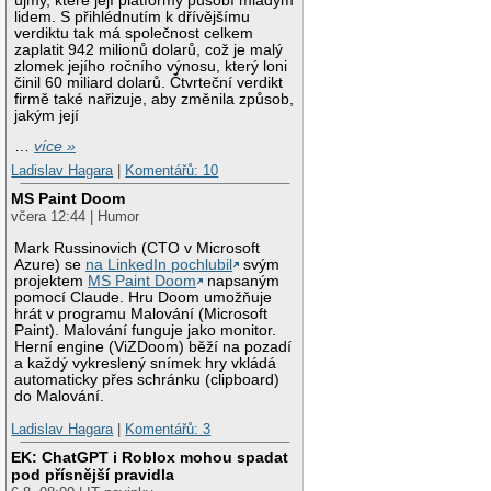
újmy, které její platformy působí mladým
lidem. S přihlédnutím k dřívějšímu
verdiktu tak má společnost celkem
zaplatit 942 milionů dolarů, což je malý
zlomek jejího ročního výnosu, který loni
činil 60 miliard dolarů. Čtvrteční verdikt
firmě také nařizuje, aby změnila způsob,
jakým její
…
více »
Ladislav Hagara
|
Komentářů: 10
MS Paint Doom
včera 12:44 | Humor
Mark Russinovich (CTO v Microsoft
Azure) se
na LinkedIn pochlubil
svým
projektem
MS Paint Doom
napsaným
pomocí Claude. Hru Doom umožňuje
hrát v programu Malování (Microsoft
Paint). Malování funguje jako monitor.
Herní engine (ViZDoom) běží na pozadí
a každý vykreslený snímek hry vkládá
automaticky přes schránku (clipboard)
do Malování.
Ladislav Hagara
|
Komentářů: 3
EK: ChatGPT i Roblox mohou spadat
pod přísnější pravidla