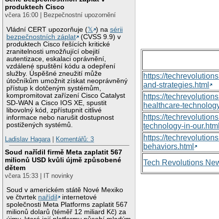
produktech Cisco
včera 16:00 | Bezpečnostní upozornění
Vládní CERT upozorňuje (
𝕏
) na
sérii
bezpečnostních záplat
(CVSS 9.9) v
produktech Cisco řešících kritické
zranitelnosti umožňující obejití
autentizace, eskalaci oprávnění,
vzdálené spuštění kódu a odepření
služby. Úspěšné zneužití může
https://techrevolutio
útočníkům umožnit získat neoprávněný
and-strategies.html
přístup k dotčeným systémům,
kompromitovat zařízení Cisco Catalyst
https://techrevoluti
SD-WAN a Cisco IOS XE, spustit
healthcare-technology
libovolný kód, zpřístupnit citlivé
https://techrevolutio
informace nebo narušit dostupnost
postižených systémů.
technology-in-our.htm
https://techrevolutio
Ladislav Hagara
|
Komentářů: 3
behaviors.html
Soud nařídil firmě Meta zaplatit 567
milionů USD kvůli újmě způsobené
Tech Revolutions Ne
dětem
včera 15:33 | IT novinky
Soud v americkém státě Nové Mexiko
ve čtvrtek
nařídil
internetové
společnosti Meta Platforms zaplatit 567
milionů dolarů (téměř 12 miliard Kč) za