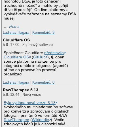
hodnotou DSA, je toto označení
„rozhodně možné“ a mohlo by „přijít
dříve či později“. On-line platformy a
vyhledávače zařazené na seznamy DSA
musejí
…
více »
Ladislav Hagara
|
Komentářů: 9
Cloudflare OS
5.8. 17:00 | Zajímavý software
Společnost Cloudflare
představila
Cloudflare OS
(
GitHub
), tj. open
source platformu navrženou pro
integraci umělé inteligence (agentů)
přímo do pracovních procesů
organizací.
Ladislav Hagara
|
Komentářů: 0
RawTherapee 5.13
5.8. 12:44 | Nová verze
Byla vydána nová verze 5.13
svobodného multiplatformního softwaru
pro konverzi a zpracování digitálních
fotografií primárně ve formátů RAW
RawTherapee
(
Wikipedie
). Vedle
zdrojových kódů je k dispozici také