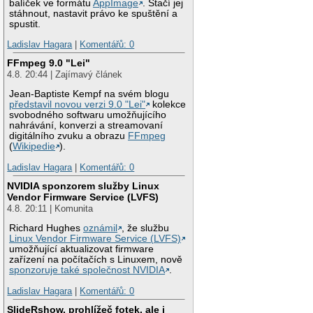
balíček ve formátu
AppImage
. Stačí jej
stáhnout, nastavit právo ke spuštění a
spustit.
Ladislav Hagara
|
Komentářů: 0
FFmpeg 9.0 "Lei"
4.8. 20:44 | Zajímavý článek
Jean-Baptiste Kempf na svém blogu
představil novou verzi 9.0 "Lei"
kolekce
svobodného softwaru umožňujícího
nahrávání, konverzi a streamovaní
digitálního zvuku a obrazu
FFmpeg
(
Wikipedie
).
Ladislav Hagara
|
Komentářů: 0
NVIDIA sponzorem služby Linux
Vendor Firmware Service (LVFS)
4.8. 20:11 | Komunita
Richard Hughes
oznámil
, že službu
Linux Vendor Firmware Service (LVFS)
umožňující aktualizovat firmware
zařízení na počítačích s Linuxem, nově
sponzoruje také společnost NVIDIA
.
Ladislav Hagara
|
Komentářů: 0
SlideRshow, prohlížeč fotek, ale i