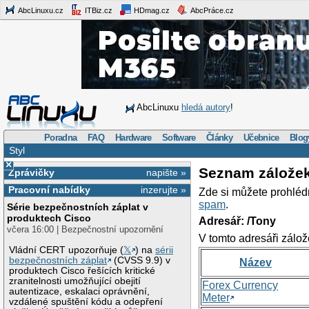
AbcLinuxu.cz
ITBiz.cz
HDmag.cz
AbcPráce.cz
AbcLinuxu
hledá autory
!
Poradna
FAQ
Hardware
Software
Články
Učebnice
Blog
Styl
×
Seznam zálože
Zprávičky
napište »
Pracovní nabídky
inzerujte »
Zde si můžete prohléd
spam
.
Série bezpečnostních záplat v
produktech Cisco
Adresář: /Tony
včera 16:00 | Bezpečnostní upozornění
V tomto adresáři zálož
Vládní CERT upozorňuje (
𝕏
) na
sérii
bezpečnostních záplat
(CVSS 9.9) v
Název
produktech Cisco řešících kritické
zranitelnosti umožňující obejití
Forex Currency
autentizace, eskalaci oprávnění,
Meter
vzdálené spuštění kódu a odepření