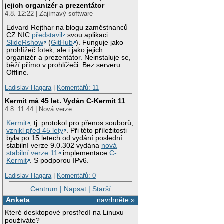
jejich organizér a prezentátor
4.8. 12:22 | Zajímavý software
Edvard Rejthar na blogu zaměstnanců
CZ.NIC
představil
svou aplikaci
SlideRshow
(
GitHub
). Funguje jako
prohlížeč fotek, ale i jako jejich
organizér a prezentátor. Neinstaluje se,
běží přímo v prohlížeči. Bez serveru.
Offline.
Ladislav Hagara
|
Komentářů: 11
Kermit má 45 let. Vydán C-Kermit 11
4.8. 11:44 | Nová verze
Kermit
, tj. protokol pro přenos souborů,
vznikl před 45 lety
. Při této příležitosti
byla po 15 letech od vydání poslední
stabilní verze 9.0.302 vydána
nová
stabilní verze 11
implementace
C-
Kermit
. S podporou IPv6.
Ladislav Hagara
|
Komentářů: 0
Centrum
|
Napsat
|
Starší
Anketa
navrhněte »
Které desktopové prostředí na Linuxu
používáte?