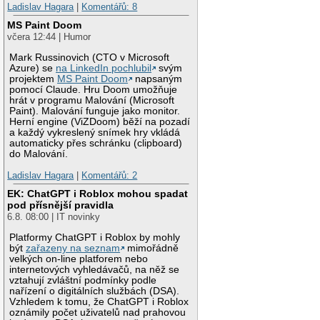
Ladislav Hagara
|
Komentářů: 8
MS Paint Doom
včera 12:44 | Humor
Mark Russinovich (CTO v Microsoft
Azure) se
na LinkedIn pochlubil
svým
projektem
MS Paint Doom
napsaným
pomocí Claude. Hru Doom umožňuje
hrát v programu Malování (Microsoft
Paint). Malování funguje jako monitor.
Herní engine (ViZDoom) běží na pozadí
a každý vykreslený snímek hry vkládá
automaticky přes schránku (clipboard)
do Malování.
Ladislav Hagara
|
Komentářů: 2
EK: ChatGPT i Roblox mohou spadat
pod přísnější pravidla
6.8. 08:00 | IT novinky
Platformy ChatGPT i Roblox by mohly
být
zařazeny na seznam
mimořádně
velkých on-line platforem nebo
internetových vyhledávačů, na něž se
vztahují zvláštní podmínky podle
nařízení o digitálních službách (DSA).
Vzhledem k tomu, že ChatGPT i Roblox
oznámily počet uživatelů nad prahovou