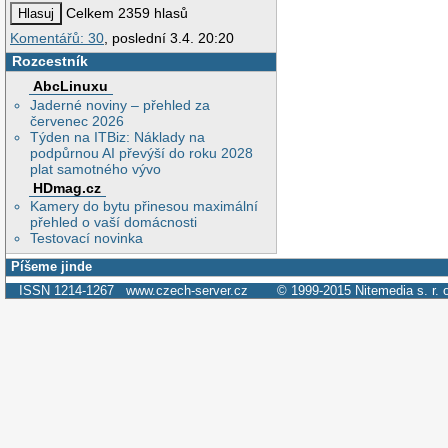
Celkem 2359 hlasů
Komentářů: 30
, poslední 3.4. 20:20
Rozcestník
AbcLinuxu
Jaderné noviny – přehled za
červenec 2026
Týden na ITBiz: Náklady na
podpůrnou AI převýší do roku 2028
plat samotného vývo
HDmag.cz
Kamery do bytu přinesou maximální
přehled o vaší domácnosti
Testovací novinka
Píšeme jinde
ISSN 1214-1267
www.czech-server.cz
© 1999-2015
Nitemedia s. r. 