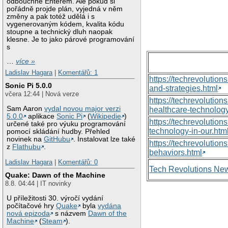
odbouchne Enterem. Ale pokud si
pořádně projde plán, vyjedná v něm
změny a pak totéž udělá i s
vygenerovaným kódem, kvalita kódu
stoupne a technický dluh naopak
klesne. Je to jako párové programování
s
…
více »
Ladislav Hagara
|
Komentářů: 1
https://techrevolutio
Sonic Pi 5.0.0
and-strategies.html
včera 12:44 | Nová verze
https://techrevoluti
Sam Aaron
vydal novou major verzi
healthcare-technology
5.0.0
aplikace
Sonic Pi
(
Wikipedie
)
https://techrevolutio
určené také pro výuku programování
technology-in-our.htm
pomocí skládání hudby. Přehled
novinek na
GitHubu
. Instalovat lze také
https://techrevolutio
z
Flathubu
.
behaviors.html
Ladislav Hagara
|
Komentářů: 0
Tech Revolutions Ne
Quake: Dawn of the Machine
8.8. 04:44 | IT novinky
U příležitosti 30. výročí vydání
počítačové hry
Quake
byla
vydána
nová epizoda
s názvem
Dawn of the
Machine
(
Steam
).