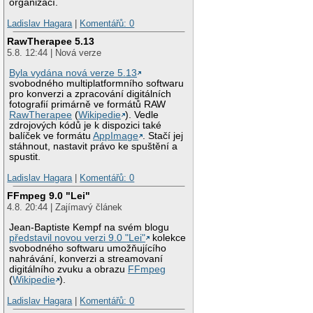
organizací.
Ladislav Hagara
|
Komentářů: 0
RawTherapee 5.13
5.8. 12:44 | Nová verze
Byla vydána nová verze 5.13
svobodného multiplatformního softwaru
pro konverzi a zpracování digitálních
fotografií primárně ve formátů RAW
RawTherapee
(
Wikipedie
). Vedle
zdrojových kódů je k dispozici také
balíček ve formátu
AppImage
. Stačí jej
stáhnout, nastavit právo ke spuštění a
spustit.
Ladislav Hagara
|
Komentářů: 0
FFmpeg 9.0 "Lei"
4.8. 20:44 | Zajímavý článek
Jean-Baptiste Kempf na svém blogu
představil novou verzi 9.0 "Lei"
kolekce
svobodného softwaru umožňujícího
nahrávání, konverzi a streamovaní
digitálního zvuku a obrazu
FFmpeg
(
Wikipedie
).
Ladislav Hagara
|
Komentářů: 0