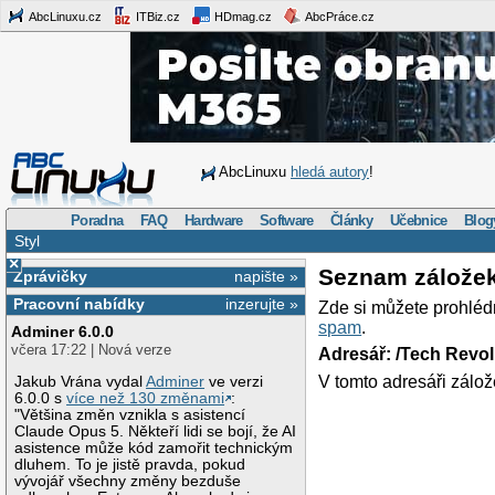
AbcLinuxu.cz
ITBiz.cz
HDmag.cz
AbcPráce.cz
AbcLinuxu
hledá autory
!
Poradna
FAQ
Hardware
Software
Články
Učebnice
Blog
Styl
×
Seznam zálože
Zprávičky
napište »
Pracovní nabídky
inzerujte »
Zde si můžete prohléd
spam
.
Adminer 6.0.0
včera 17:22 | Nová verze
Adresář: /Tech Revo
V tomto adresáři zálož
Jakub Vrána vydal
Adminer
ve verzi
6.0.0 s
více než 130 změnami
:
"Většina změn vznikla s asistencí
Claude Opus 5. Někteří lidi se bojí, že AI
asistence může kód zamořit technickým
dluhem. To je jistě pravda, pokud
vývojář všechny změny bezduše