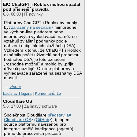
EK: ChatGPT i Roblox mohou spadat
pod přísnější pravidla
6.8. 08:00 | IT novinky
Platformy ChatGPT i Roblox by mohly
být
zařazeny na seznam
mimořádně
velkých on-line platforem nebo
internetových vyhledávačů, na něž se
vztahují zvláštní podmínky podle
nařízení o digitálních službách (DSA).
Vzhledem k tomu, že ChatGPT i Roblox
oznámily počet uživatelů nad prahovou
hodnotou DSA, je toto označení
„rozhodně možné“ a mohlo by „přijít
dříve či později“. On-line platformy a
vyhledávače zařazené na seznamy DSA
musejí
…
více »
Ladislav Hagara
|
Komentářů: 15
Cloudflare OS
5.8. 17:00 | Zajímavý software
Společnost Cloudflare
představila
Cloudflare OS
(
GitHub
), tj. open
source platformu navrženou pro
integraci umělé inteligence (agentů)
přímo do pracovních procesů