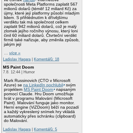
společnosti Meta Platforms zaplatit 567
milionů dolarů (téměř 12 miliard Kč) za
újmy, které její platformy působí mladým
lidem. S přihlédnutím k dřívějšímu
verdiktu tak má společnost celkem
zaplatit 942 milionů dolarů, což je malý
zlomek jejího ročního výnosu, který loni
činil 60 miliard dolarů. Čtvrteční verdikt
firmě také nařizuje, aby změnila způsob,
jakým její
…
více »
Ladislav Hagara
|
Komentářů: 18
MS Paint Doom
7.8. 12:44 | Humor
Mark Russinovich (CTO v Microsoft
Azure) se
na LinkedIn pochlubil
svým
projektem
MS Paint Doom
napsaným
pomocí Claude. Hru Doom umožňuje
hrát v programu Malování (Microsoft
Paint). Malování funguje jako monitor.
Herní engine (ViZDoom) běží na pozadí
a každý vykreslený snímek hry vkládá
automaticky přes schránku (clipboard)
do Malování.
Ladislav Hagara
|
Komentářů: 5