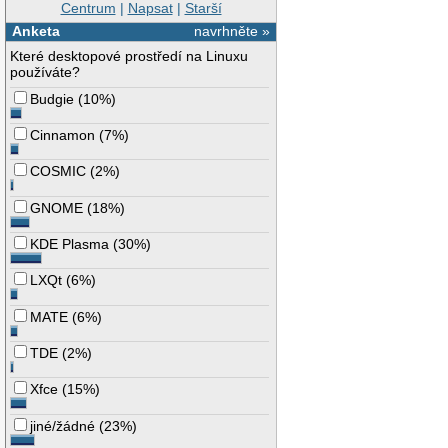
Centrum
|
Napsat
|
Starší
Anketa
navrhněte »
Které desktopové prostředí na Linuxu
používáte?
Budgie
(
10%
)
Cinnamon
(
7%
)
COSMIC
(
2%
)
GNOME
(
18%
)
KDE Plasma
(
30%
)
LXQt
(
6%
)
MATE
(
6%
)
TDE
(
2%
)
Xfce
(
15%
)
jiné/žádné
(
23%
)