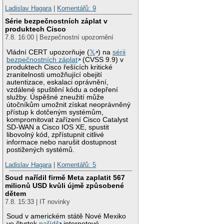
Ladislav Hagara
|
Komentářů: 9
Série bezpečnostních záplat v
produktech Cisco
7.8. 16:00 | Bezpečnostní upozornění
Vládní CERT upozorňuje (
𝕏
) na
sérii
bezpečnostních záplat
(CVSS 9.9) v
produktech Cisco řešících kritické
zranitelnosti umožňující obejití
autentizace, eskalaci oprávnění,
vzdálené spuštění kódu a odepření
služby. Úspěšné zneužití může
útočníkům umožnit získat neoprávněný
přístup k dotčeným systémům,
kompromitovat zařízení Cisco Catalyst
SD-WAN a Cisco IOS XE, spustit
libovolný kód, zpřístupnit citlivé
informace nebo narušit dostupnost
postižených systémů.
Ladislav Hagara
|
Komentářů: 5
Soud nařídil firmě Meta zaplatit 567
milionů USD kvůli újmě způsobené
dětem
7.8. 15:33 | IT novinky
Soud v americkém státě Nové Mexiko
ve čtvrtek
nařídil
internetové