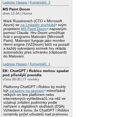
Ladislav Hagara
|
Komentářů: 3
MS Paint Doom
dnes 12:44 | Humor
Mark Russinovich (CTO v Microsoft
Azure) se
na LinkedIn pochlubil
svým
projektem
MS Paint Doom
napsaným
pomocí Claude. Hru Doom umožňuje
hrát v programu Malování (Microsoft
Paint). Malování funguje jako monitor.
Herní engine (ViZDoom) běží na pozadí
a každý vykreslený snímek hry vkládá
automaticky přes schránku (clipboard)
do Malování.
Ladislav Hagara
|
Komentářů: 1
EK: ChatGPT i Roblox mohou spadat
pod přísnější pravidla
včera 08:00 | IT novinky
Platformy ChatGPT i Roblox by mohly
být
zařazeny na seznam
mimořádně
velkých on-line platforem nebo
internetových vyhledávačů, na něž se
vztahují zvláštní podmínky podle
nařízení o digitálních službách (DSA).
Vzhledem k tomu, že ChatGPT i Roblox
oznámily počet uživatelů nad prahovou