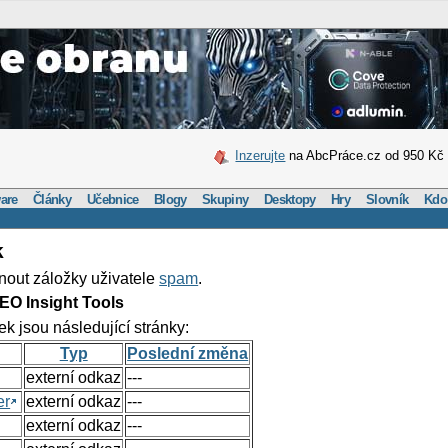
Inzerujte
na AbcPráce.cz od 950 Kč
are
Články
Učebnice
Blogy
Skupiny
Desktopy
Hry
Slovník
Kdo
k
nout záložky uživatele
spam
.
EO Insight Tools
ek jsou následující stránky:
Typ
Poslední změna
externí odkaz
---
er
externí odkaz
---
externí odkaz
---