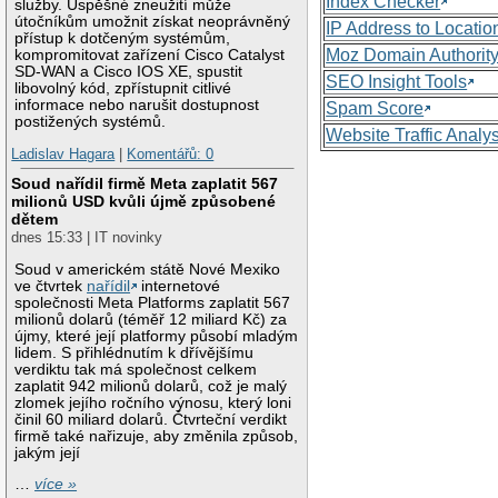
Index Checker
služby. Úspěšné zneužití může
útočníkům umožnit získat neoprávněný
IP Address to Locatio
přístup k dotčeným systémům,
Moz Domain Authorit
kompromitovat zařízení Cisco Catalyst
SD-WAN a Cisco IOS XE, spustit
SEO Insight Tools
libovolný kód, zpřístupnit citlivé
informace nebo narušit dostupnost
Spam Score
postižených systémů.
Website Traffic Analy
Ladislav Hagara
|
Komentářů: 0
Soud nařídil firmě Meta zaplatit 567
milionů USD kvůli újmě způsobené
dětem
dnes 15:33 | IT novinky
Soud v americkém státě Nové Mexiko
ve čtvrtek
nařídil
internetové
společnosti Meta Platforms zaplatit 567
milionů dolarů (téměř 12 miliard Kč) za
újmy, které její platformy působí mladým
lidem. S přihlédnutím k dřívějšímu
verdiktu tak má společnost celkem
zaplatit 942 milionů dolarů, což je malý
zlomek jejího ročního výnosu, který loni
činil 60 miliard dolarů. Čtvrteční verdikt
firmě také nařizuje, aby změnila způsob,
jakým její
…
více »