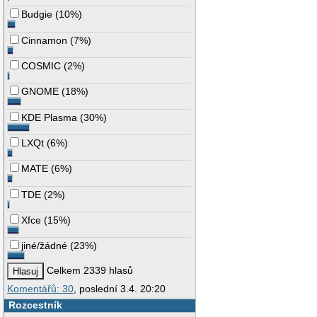
Budgie
(
10%
)
Cinnamon
(
7%
)
COSMIC
(
2%
)
GNOME
(
18%
)
KDE Plasma
(
30%
)
LXQt
(
6%
)
MATE
(
6%
)
TDE
(
2%
)
Xfce
(
15%
)
jiné/žádné
(
23%
)
Celkem 2339 hlasů
Komentářů: 30
, poslední 3.4. 20:20
Rozcestník