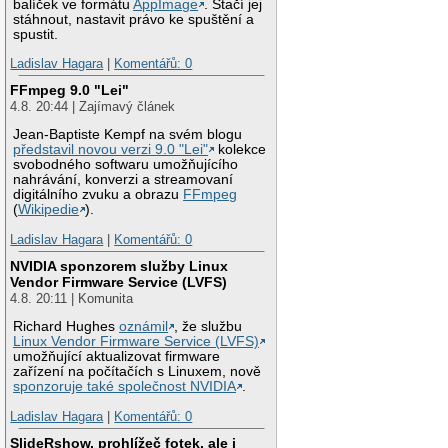
balíček ve formátu
AppImage
. Stačí jej
stáhnout, nastavit právo ke spuštění a
spustit.
Ladislav Hagara
|
Komentářů: 0
FFmpeg 9.0 "Lei"
4.8. 20:44 | Zajímavý článek
Jean-Baptiste Kempf na svém blogu
představil novou verzi 9.0 "Lei"
kolekce
svobodného softwaru umožňujícího
nahrávání, konverzi a streamovaní
digitálního zvuku a obrazu
FFmpeg
(
Wikipedie
).
Ladislav Hagara
|
Komentářů: 0
NVIDIA sponzorem služby Linux
Vendor Firmware Service (LVFS)
4.8. 20:11 | Komunita
Richard Hughes
oznámil
, že službu
Linux Vendor Firmware Service (LVFS)
umožňující aktualizovat firmware
zařízení na počítačích s Linuxem, nově
sponzoruje také společnost NVIDIA
.
Ladislav Hagara
|
Komentářů: 0
SlideRshow, prohlížeč fotek, ale i