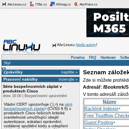
AbcLinuxu.cz
ITBiz.cz
HDmag.cz
AbcPráce.cz
AbcLinuxu
hledá autory
!
Poradna
FAQ
Hardware
Softw
Styl
×
Seznam zálože
Zprávičky
napište »
Pracovní nabídky
inzerujte »
Zde si můžete prohléd
Série bezpečnostních záplat v
Adresář: /Bookmrk/S
produktech Cisco
V tomto adresáři zálož
dnes 16:00 | Bezpečnostní upozornění
Název
Vládní CERT upozorňuje (
𝕏
) na
sérii
Backlink Indexer
bezpečnostních záplat
(CVSS 9.9) v
produktech Cisco řešících kritické
Free Trustflow Check
zranitelnosti umožňující obejití
autentizace, eskalaci oprávnění,
Guest Posting
vzdálené spuštění kódu a odepření