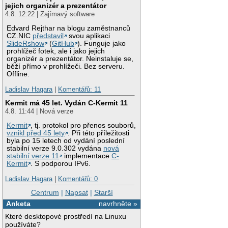
jejich organizér a prezentátor
4.8. 12:22 | Zajímavý software
Edvard Rejthar na blogu zaměstnanců
CZ.NIC
představil
svou aplikaci
SlideRshow
(
GitHub
). Funguje jako
prohlížeč fotek, ale i jako jejich
organizér a prezentátor. Neinstaluje se,
běží přímo v prohlížeči. Bez serveru.
Offline.
Ladislav Hagara
|
Komentářů: 11
Kermit má 45 let. Vydán C-Kermit 11
4.8. 11:44 | Nová verze
Kermit
, tj. protokol pro přenos souborů,
vznikl před 45 lety
. Při této příležitosti
byla po 15 letech od vydání poslední
stabilní verze 9.0.302 vydána
nová
stabilní verze 11
implementace
C-
Kermit
. S podporou IPv6.
Ladislav Hagara
|
Komentářů: 0
Centrum
|
Napsat
|
Starší
Anketa
navrhněte »
Které desktopové prostředí na Linuxu
používáte?