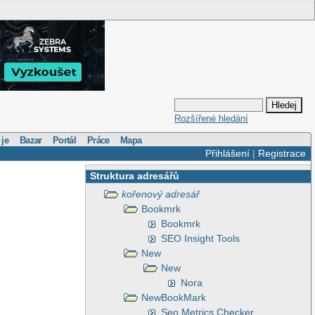
Rozšířené hledání
 je
Bazar
Portál
Práce
Mapa
Přihlášení
|
Registrace
Struktura adresářů
kořenový adresář
Bookmrk
Bookmrk
SEO Insight Tools
New
New
Nora
NewBookMark
Seo Metrics Checker