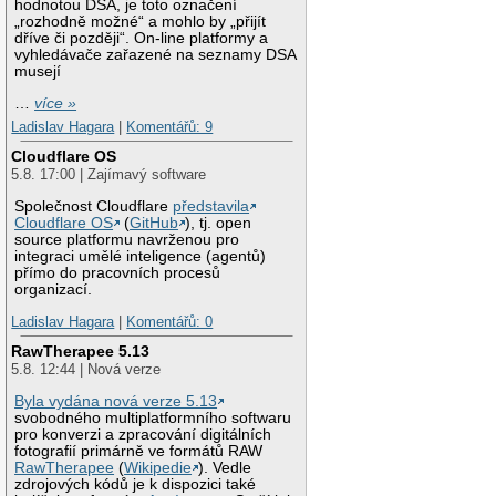
hodnotou DSA, je toto označení
„rozhodně možné“ a mohlo by „přijít
dříve či později“. On-line platformy a
vyhledávače zařazené na seznamy DSA
musejí
…
více »
Ladislav Hagara
|
Komentářů: 9
Cloudflare OS
5.8. 17:00 | Zajímavý software
Společnost Cloudflare
představila
Cloudflare OS
(
GitHub
), tj. open
source platformu navrženou pro
integraci umělé inteligence (agentů)
přímo do pracovních procesů
organizací.
Ladislav Hagara
|
Komentářů: 0
RawTherapee 5.13
5.8. 12:44 | Nová verze
Byla vydána nová verze 5.13
svobodného multiplatformního softwaru
pro konverzi a zpracování digitálních
fotografií primárně ve formátů RAW
RawTherapee
(
Wikipedie
). Vedle
zdrojových kódů je k dispozici také