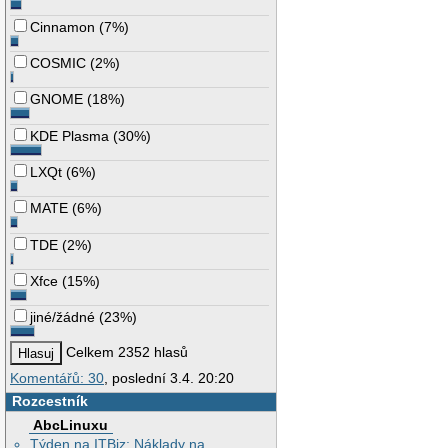
Cinnamon
(
7%
)
COSMIC
(
2%
)
GNOME
(
18%
)
KDE Plasma
(
30%
)
LXQt
(
6%
)
MATE
(
6%
)
TDE
(
2%
)
Xfce
(
15%
)
jiné/žádné
(
23%
)
Celkem 2352 hlasů
Komentářů: 30
, poslední 3.4. 20:20
Rozcestník
AbcLinuxu
Týden na ITBiz: Náklady na