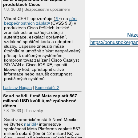
produktech Cisco
7.8. 16:00 | Bezpečnostní upozornění
Vládní CERT upozorňuje (
𝕏
) na
sérii
bezpečnostních záplat
(CVSS 9.9) v
produktech Cisco řešících kritické
zranitelnosti umožňující obejití
Náz
autentizace, eskalaci oprávnění,
vzdálené spuštění kódu a odepření
https://bonuspokerga
služby. Úspěšné zneužití může
útočníkům umožnit získat neoprávněný
přístup k dotčeným systémům,
kompromitovat zařízení Cisco Catalyst
SD-WAN a Cisco IOS XE, spustit
libovolný kód, zpřístupnit citlivé
informace nebo narušit dostupnost
postižených systémů.
Ladislav Hagara
|
Komentářů: 2
Soud nařídil firmě Meta zaplatit 567
milionů USD kvůli újmě způsobené
dětem
7.8. 15:33 | IT novinky
Soud v americkém státě Nové Mexiko
ve čtvrtek
nařídil
internetové
společnosti Meta Platforms zaplatit 567
milionů dolarů (téměř 12 miliard Kč) za