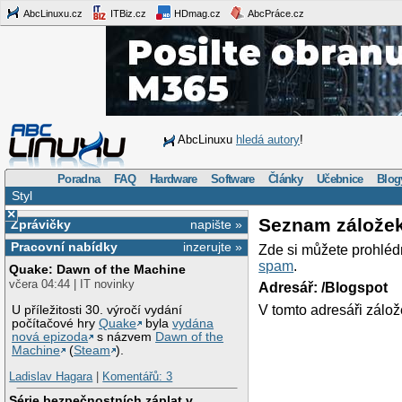
AbcLinuxu.cz
ITBiz.cz
HDmag.cz
AbcPráce.cz
AbcLinuxu
hledá autory
!
Poradna
FAQ
Hardware
Software
Články
Učebnice
Blog
Styl
×
Seznam zálože
Zprávičky
napište »
Pracovní nabídky
inzerujte »
Zde si můžete prohléd
spam
.
Quake: Dawn of the Machine
včera 04:44 | IT novinky
Adresář: /Blogspot
V tomto adresáři zálož
U příležitosti 30. výročí vydání
počítačové hry
Quake
byla
vydána
nová epizoda
s názvem
Dawn of the
Machine
(
Steam
).
Ladislav Hagara
|
Komentářů: 3
Série bezpečnostních záplat v