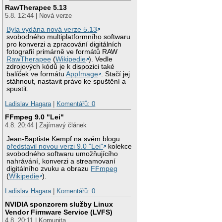
RawTherapee 5.13
5.8. 12:44 | Nová verze
Byla vydána nová verze 5.13
svobodného multiplatformního softwaru
pro konverzi a zpracování digitálních
fotografií primárně ve formátů RAW
RawTherapee
(
Wikipedie
). Vedle
zdrojových kódů je k dispozici také
balíček ve formátu
AppImage
. Stačí jej
stáhnout, nastavit právo ke spuštění a
spustit.
Ladislav Hagara
|
Komentářů: 0
FFmpeg 9.0 "Lei"
4.8. 20:44 | Zajímavý článek
Jean-Baptiste Kempf na svém blogu
představil novou verzi 9.0 "Lei"
kolekce
svobodného softwaru umožňujícího
nahrávání, konverzi a streamovaní
digitálního zvuku a obrazu
FFmpeg
(
Wikipedie
).
Ladislav Hagara
|
Komentářů: 0
NVIDIA sponzorem služby Linux
Vendor Firmware Service (LVFS)
4.8. 20:11 | Komunita