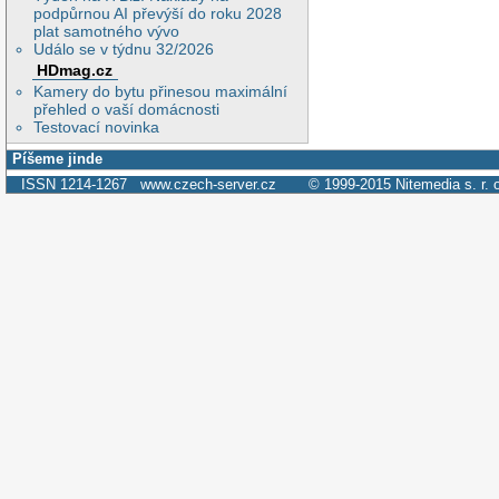
podpůrnou AI převýší do roku 2028
plat samotného vývo
Událo se v týdnu 32/2026
HDmag.cz
Kamery do bytu přinesou maximální
přehled o vaší domácnosti
Testovací novinka
Píšeme jinde
ISSN 1214-1267
www.czech-server.cz
© 1999-2015
Nitemedia s. r. 