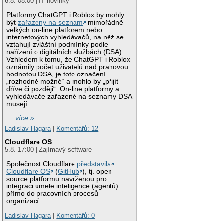
6.8. 08:00 | IT novinky
Platformy ChatGPT i Roblox by mohly
být
zařazeny na seznam
mimořádně
velkých on-line platforem nebo
internetových vyhledávačů, na něž se
vztahují zvláštní podmínky podle
nařízení o digitálních službách (DSA).
Vzhledem k tomu, že ChatGPT i Roblox
oznámily počet uživatelů nad prahovou
hodnotou DSA, je toto označení
„rozhodně možné“ a mohlo by „přijít
dříve či později“. On-line platformy a
vyhledávače zařazené na seznamy DSA
musejí
…
více »
Ladislav Hagara
|
Komentářů: 12
Cloudflare OS
5.8. 17:00 | Zajímavý software
Společnost Cloudflare
představila
Cloudflare OS
(
GitHub
), tj. open
source platformu navrženou pro
integraci umělé inteligence (agentů)
přímo do pracovních procesů
organizací.
Ladislav Hagara
|
Komentářů: 0