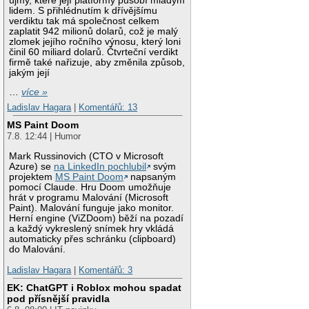
újmy, které její platformy působí mladým
lidem. S přihlédnutím k dřívějšímu
verdiktu tak má společnost celkem
zaplatit 942 milionů dolarů, což je malý
zlomek jejího ročního výnosu, který loni
činil 60 miliard dolarů. Čtvrteční verdikt
firmě také nařizuje, aby změnila způsob,
jakým její
…
více »
Ladislav Hagara
|
Komentářů: 13
MS Paint Doom
7.8. 12:44 | Humor
Mark Russinovich (CTO v Microsoft
Azure) se
na LinkedIn pochlubil
svým
projektem
MS Paint Doom
napsaným
pomocí Claude. Hru Doom umožňuje
hrát v programu Malování (Microsoft
Paint). Malování funguje jako monitor.
Herní engine (ViZDoom) běží na pozadí
a každý vykreslený snímek hry vkládá
automaticky přes schránku (clipboard)
do Malování.
Ladislav Hagara
|
Komentářů: 3
EK: ChatGPT i Roblox mohou spadat
pod přísnější pravidla