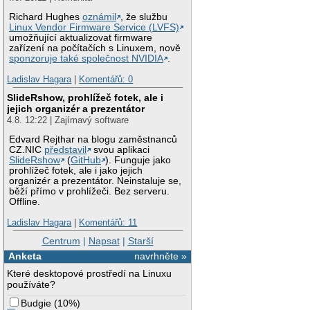
Richard Hughes
oznámil
, že službu
Linux Vendor Firmware Service (LVFS)
umožňující aktualizovat firmware
zařízení na počítačích s Linuxem, nově
sponzoruje také společnost NVIDIA
.
Ladislav Hagara
|
Komentářů: 0
SlideRshow, prohlížeč fotek, ale i
jejich organizér a prezentátor
4.8. 12:22 | Zajímavý software
Edvard Rejthar na blogu zaměstnanců
CZ.NIC
představil
svou aplikaci
SlideRshow
(
GitHub
). Funguje jako
prohlížeč fotek, ale i jako jejich
organizér a prezentátor. Neinstaluje se,
běží přímo v prohlížeči. Bez serveru.
Offline.
Ladislav Hagara
|
Komentářů: 11
Centrum
|
Napsat
|
Starší
Anketa
navrhněte »
Které desktopové prostředí na Linuxu
používáte?
Budgie
(
10%
)