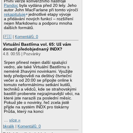
První verze konverzního nástroje
Pandoc
byla vydána před 20 lety. Jeho
autor John MacFarlane při tomto výročí
rekapituluje
jednotlivé etapy vývoje
a přidávání nových funkcí – rozšíření
nejen Markdownu a podporu mnoha
dalších formátů.
|🇵🇸
|
Komentářů: 0
Virtuální Bastlírna vol. 65: Už vám
dorazil předobjednaný INDX?
4.8. 00:55 | Pozvánky
Srpen přinesl nejen další spalující
vedro, ale také Virtuální Bastlírnu s
neméně žhavými novinkami. Využijte
tedy předpovědi na deštivý čtvrteční
večer a od 20:00 se připojte online k
tomuto neformálnímu setkání kutilů,
techniků a vědců, kde se strahovskými
bastlíři proberete nejzajímavější věci, na
které jste narazili za poslední měsíc.
Pokud jde o novinky, řeč zcela jistě
přijde na systém INDX pro tiskárny
Průša, který na konci
…
více »
bkralik
|
Komentářů: 0