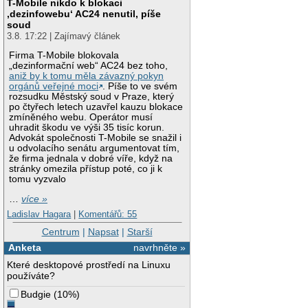
T-Mobile nikdo k blokaci
‚dezinfowebu‘ AC24 nenutil, píše
soud
3.8. 17:22 | Zajímavý článek
Firma T-Mobile blokovala
„dezinformační web“ AC24 bez toho,
aniž by k tomu měla závazný pokyn
orgánů veřejné moci
. Píše to ve svém
rozsudku Městský soud v Praze, který
po čtyřech letech uzavřel kauzu blokace
zmíněného webu. Operátor musí
uhradit škodu ve výši 35 tisíc korun.
Advokát společnosti T-Mobile se snažil i
u odvolacího senátu argumentovat tím,
že firma jednala v dobré víře, když na
stránky omezila přístup poté, co ji k
tomu vyzvalo
…
více »
Ladislav Hagara
|
Komentářů: 55
Centrum
|
Napsat
|
Starší
Anketa
navrhněte »
Které desktopové prostředí na Linuxu
používáte?
Budgie
(
10%
)