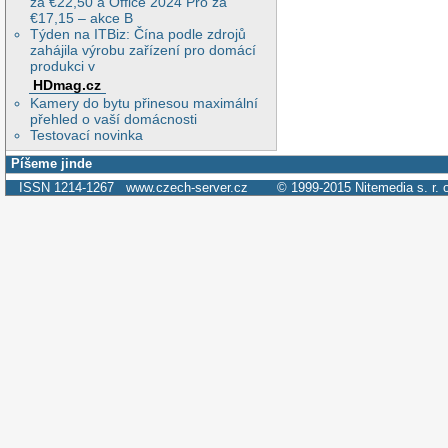
za €22,50 a Office 2024 Pro za
€17,15 – akce B
Týden na ITBiz: Čína podle zdrojů
zahájila výrobu zařízení pro domácí
produkci v
HDmag.cz
Kamery do bytu přinesou maximální
přehled o vaší domácnosti
Testovací novinka
Píšeme jinde
ISSN 1214-1267
www.czech-server.cz
© 1999-2015
Nitemedia s. r. 