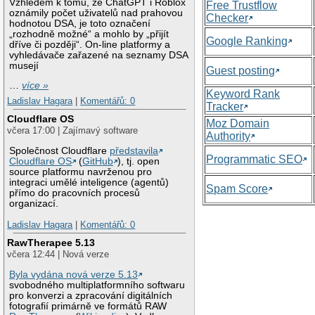
Vzhledem k tomu, že ChatGPT i Roblox
Free Trustflow
oznámily počet uživatelů nad prahovou
Checker
hodnotou DSA, je toto označení
„rozhodně možné“ a mohlo by „přijít
Google Ranking
dříve či později“. On-line platformy a
vyhledávače zařazené na seznamy DSA
musejí
Guest posting
…
více »
Keyword Rank
Ladislav Hagara
|
Komentářů: 0
Tracker
Cloudflare OS
Moz Domain
včera 17:00 | Zajímavý software
Authority
Společnost Cloudflare
představila
Programmatic SEO
Cloudflare OS
(
GitHub
), tj. open
source platformu navrženou pro
integraci umělé inteligence (agentů)
Spam Score
přímo do pracovních procesů
organizací.
Ladislav Hagara
|
Komentářů: 0
RawTherapee 5.13
včera 12:44 | Nová verze
Byla vydána nová verze 5.13
svobodného multiplatformního softwaru
pro konverzi a zpracování digitálních
fotografií primárně ve formátů RAW