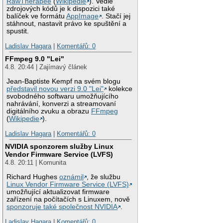
RawTherapee
(
Wikipedie
). Vedle
zdrojových kódů je k dispozici také
balíček ve formátu
AppImage
. Stačí jej
stáhnout, nastavit právo ke spuštění a
spustit.
Ladislav Hagara
|
Komentářů: 0
FFmpeg 9.0 "Lei"
4.8. 20:44 | Zajímavý článek
Jean-Baptiste Kempf na svém blogu
představil novou verzi 9.0 "Lei"
kolekce
svobodného softwaru umožňujícího
nahrávání, konverzi a streamovaní
digitálního zvuku a obrazu
FFmpeg
(
Wikipedie
).
Ladislav Hagara
|
Komentářů: 0
NVIDIA sponzorem služby Linux
Vendor Firmware Service (LVFS)
4.8. 20:11 | Komunita
Richard Hughes
oznámil
, že službu
Linux Vendor Firmware Service (LVFS)
umožňující aktualizovat firmware
zařízení na počítačích s Linuxem, nově
sponzoruje také společnost NVIDIA
.
Ladislav Hagara
|
Komentářů: 0