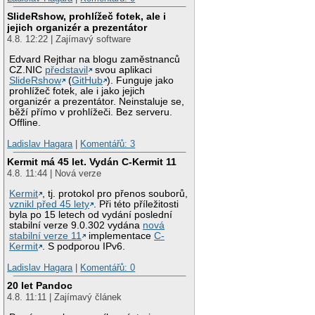
SlideRshow, prohlížeč fotek, ale i
jejich organizér a prezentátor
4.8. 12:22 | Zajímavý software
Edvard Rejthar na blogu zaměstnanců
CZ.NIC
představil
svou aplikaci
SlideRshow
(
GitHub
). Funguje jako
prohlížeč fotek, ale i jako jejich
organizér a prezentátor. Neinstaluje se,
běží přímo v prohlížeči. Bez serveru.
Offline.
Ladislav Hagara
|
Komentářů: 3
Kermit má 45 let. Vydán C-Kermit 11
4.8. 11:44 | Nová verze
Kermit
, tj. protokol pro přenos souborů,
vznikl před 45 lety
. Při této příležitosti
byla po 15 letech od vydání poslední
stabilní verze 9.0.302 vydána
nová
stabilní verze 11
implementace
C-
Kermit
. S podporou IPv6.
Ladislav Hagara
|
Komentářů: 0
20 let Pandoc
4.8. 11:11 | Zajímavý článek