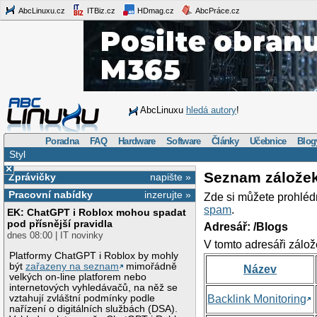
AbcLinuxu.cz
ITBiz.cz
HDmag.cz
AbcPráce.cz
AbcLinuxu
hledá autory
!
Poradna
FAQ
Hardware
Software
Články
Učebnice
Blog
Styl
×
Seznam zálože
Zprávičky
napište »
Pracovní nabídky
inzerujte »
Zde si můžete prohléd
spam
.
EK: ChatGPT i Roblox mohou spadat
pod přísnější pravidla
Adresář: /Blogs
dnes 08:00 | IT novinky
V tomto adresáři zálož
Platformy ChatGPT i Roblox by mohly
být
zařazeny na seznam
mimořádně
Název
velkých on-line platforem nebo
internetových vyhledávačů, na něž se
vztahují zvláštní podmínky podle
Backlink Monitoring
nařízení o digitálních službách (DSA).