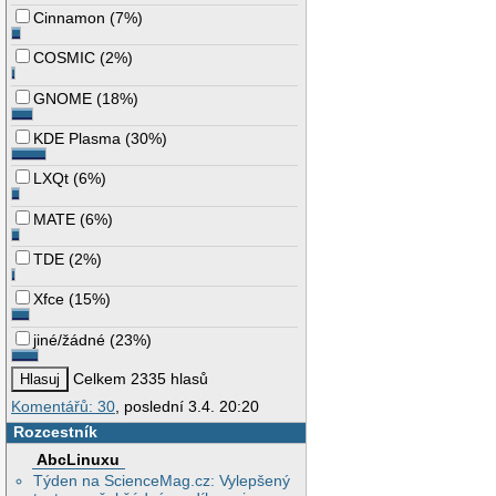
Cinnamon
(
7%
)
COSMIC
(
2%
)
GNOME
(
18%
)
KDE Plasma
(
30%
)
LXQt
(
6%
)
MATE
(
6%
)
TDE
(
2%
)
Xfce
(
15%
)
jiné/žádné
(
23%
)
Celkem 2335 hlasů
Komentářů: 30
, poslední 3.4. 20:20
Rozcestník
AbcLinuxu
Týden na ScienceMag.cz: Vylepšený