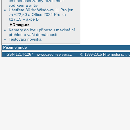
test nenašel žádný rozdíl mezi
vodíkem a antiv
Ušetřete 30 %: Windows 11 Pro jen
za €22,50 a Office 2024 Pro za
€17,15 – akce B
HDmag.cz
Kamery do bytu přinesou maximální
přehled o vaší domácnosti
Testovací novinka
Píšeme jinde
ISSN 1214-1267
www.czech-server.cz
© 1999-2015
Nitemedia s. r. 