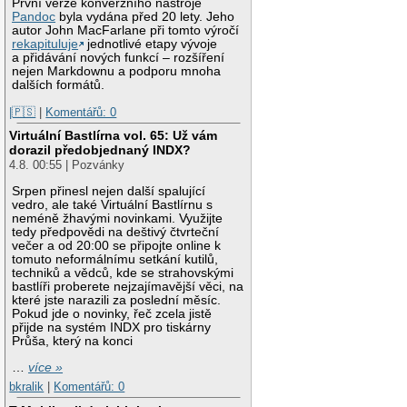
První verze konverzního nástroje
Pandoc
byla vydána před 20 lety. Jeho
autor John MacFarlane při tomto výročí
rekapituluje
jednotlivé etapy vývoje
a přidávání nových funkcí – rozšíření
nejen Markdownu a podporu mnoha
dalších formátů.
|🇵🇸
|
Komentářů: 0
Virtuální Bastlírna vol. 65: Už vám
dorazil předobjednaný INDX?
4.8. 00:55 | Pozvánky
Srpen přinesl nejen další spalující
vedro, ale také Virtuální Bastlírnu s
neméně žhavými novinkami. Využijte
tedy předpovědi na deštivý čtvrteční
večer a od 20:00 se připojte online k
tomuto neformálnímu setkání kutilů,
techniků a vědců, kde se strahovskými
bastlíři proberete nejzajímavější věci, na
které jste narazili za poslední měsíc.
Pokud jde o novinky, řeč zcela jistě
přijde na systém INDX pro tiskárny
Průša, který na konci
…
více »
bkralik
|
Komentářů: 0