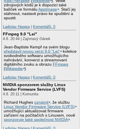
RawTherapee
(
Wikipedie
). Vedle
zdrojových kódů je k dispozici také
balíček ve formátu
AppImage
. Stačí jej
stáhnout, nastavit právo ke spuštění a
spustit.
Ladislav Hagara
|
Komentářů: 0
FFmpeg 9.0 "Lei"
4.8. 20:44 | Zajímavý článek
Jean-Baptiste Kempf na svém blogu
představil novou verzi 9.0 "Lei"
kolekce
svobodného softwaru umožňujícího
nahrávání, konverzi a streamovaní
digitálního zvuku a obrazu
FFmpeg
(
Wikipedie
).
Ladislav Hagara
|
Komentářů: 0
NVIDIA sponzorem služby Linux
Vendor Firmware Service (LVFS)
4.8. 20:11 | Komunita
Richard Hughes
oznámil
, že službu
Linux Vendor Firmware Service (LVFS)
umožňující aktualizovat firmware
zařízení na počítačích s Linuxem, nově
sponzoruje také společnost NVIDIA
.
Ladislav Hagara
|
Komentářů: 0