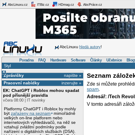
AbcLinuxu.cz
ITBiz.cz
HDmag.cz
AbcPráce.cz
AbcLinuxu
hledá autory
!
Poradna
FAQ
Hardware
Software
Články
Učebnice
Blog
Styl
×
Seznam zálože
Zprávičky
napište »
Pracovní nabídky
inzerujte »
Zde si můžete prohléd
spam
.
EK: ChatGPT i Roblox mohou spadat
pod přísnější pravidla
Adresář: /Tech Revo
včera 08:00 | IT novinky
V tomto adresáři zálož
Platformy ChatGPT i Roblox by mohly
být
zařazeny na seznam
mimořádně
velkých on-line platforem nebo
internetových vyhledávačů, na něž se
vztahují zvláštní podmínky podle
nařízení o digitálních službách (DSA).