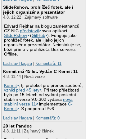
SlideRshow, prohlížeč fotek, ale i
jejich organizér a prezentátor
4.8. 12:22 | Zajímavý software
Edvard Rejthar na blogu zaměstnanců
CZ.NIC
představil
svou aplikaci
SlideRshow
(
GitHub
). Funguje jako
prohlížeč fotek, ale i jako jejich
organizér a prezentátor. Neinstaluje se,
běží přímo v prohlížeči. Bez serveru.
Offline.
Ladislav Hagara
|
Komentářů: 11
Kermit má 45 let. Vydán C-Kermit 11
4.8. 11:44 | Nová verze
Kermit
, tj. protokol pro přenos souborů,
vznikl před 45 lety
. Při této příležitosti
byla po 15 letech od vydání poslední
stabilní verze 9.0.302 vydána
nová
stabilní verze 11
implementace
C-
Kermit
. S podporou IPv6.
Ladislav Hagara
|
Komentářů: 0
20 let Pandoc
4.8. 11:11 | Zajímavý článek