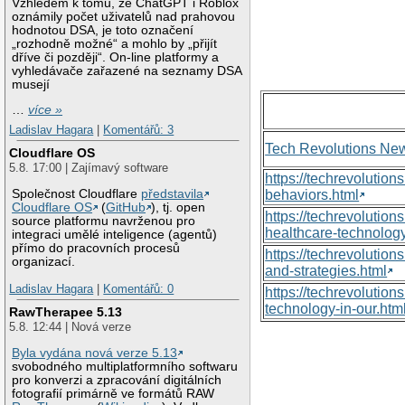
Vzhledem k tomu, že ChatGPT i Roblox
oznámily počet uživatelů nad prahovou
hodnotou DSA, je toto označení
„rozhodně možné“ a mohlo by „přijít
dříve či později“. On-line platformy a
vyhledávače zařazené na seznamy DSA
musejí
…
více »
Ladislav Hagara
|
Komentářů: 3
Tech Revolutions Ne
Cloudflare OS
5.8. 17:00 | Zajímavý software
https://techrevolutio
Společnost Cloudflare
představila
behaviors.html
Cloudflare OS
(
GitHub
), tj. open
https://techrevoluti
source platformu navrženou pro
healthcare-technology
integraci umělé inteligence (agentů)
přímo do pracovních procesů
https://techrevolutio
organizací.
and-strategies.html
Ladislav Hagara
|
Komentářů: 0
https://techrevolutio
technology-in-our.htm
RawTherapee 5.13
5.8. 12:44 | Nová verze
Byla vydána nová verze 5.13
svobodného multiplatformního softwaru
pro konverzi a zpracování digitálních
fotografií primárně ve formátů RAW