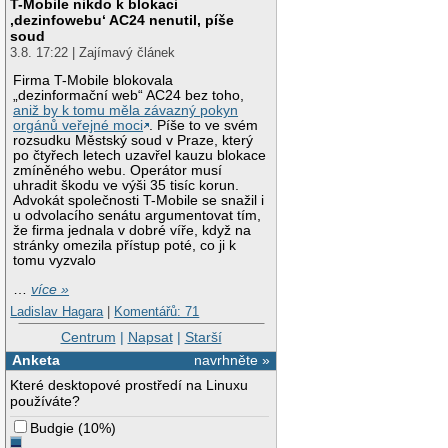
T-Mobile nikdo k blokaci
‚dezinfowebu‘ AC24 nenutil, píše
soud
3.8. 17:22 | Zajímavý článek
Firma T-Mobile blokovala
„dezinformační web“ AC24 bez toho,
aniž by k tomu měla závazný pokyn
orgánů veřejné moci
. Píše to ve svém
rozsudku Městský soud v Praze, který
po čtyřech letech uzavřel kauzu blokace
zmíněného webu. Operátor musí
uhradit škodu ve výši 35 tisíc korun.
Advokát společnosti T-Mobile se snažil i
u odvolacího senátu argumentovat tím,
že firma jednala v dobré víře, když na
stránky omezila přístup poté, co ji k
tomu vyzvalo
…
více »
Ladislav Hagara
|
Komentářů: 71
Centrum
|
Napsat
|
Starší
Anketa
navrhněte »
Které desktopové prostředí na Linuxu
používáte?
Budgie
(
10%
)