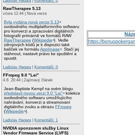
Ladislav Hagara
|
Komentářů: 0
RawTherapee 5.13
včera 12:44 | Nová verze
Byla vydána nová verze 5.13
svobodného multiplatformního softwaru
pro konverzi a zpracování digitálních
Náz
fotografií primárně ve formátů RAW
RawTherapee
(
Wikipedie
). Vedle
https://bonuspokerga
zdrojových kódů je k dispozici také
balíček ve formátu
AppImage
. Stačí jej
stáhnout, nastavit právo ke spuštění a
spustit.
Ladislav Hagara
|
Komentářů: 0
FFmpeg 9.0 "Lei"
4.8. 20:44 | Zajímavý článek
Jean-Baptiste Kempf na svém blogu
představil novou verzi 9.0 "Lei"
kolekce
svobodného softwaru umožňujícího
nahrávání, konverzi a streamovaní
digitálního zvuku a obrazu
FFmpeg
(
Wikipedie
).
Ladislav Hagara
|
Komentářů: 1
NVIDIA sponzorem služby Linux
Vendor Firmware Service (LVFS)