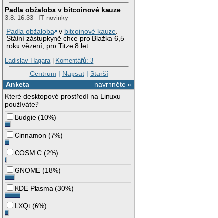
Padla obžaloba v bitcoinové kauze
3.8. 16:33 | IT novinky
Padla obžaloba
v
bitcoinové kauze
.
Státní zástupkyně chce pro Blažka 6,5
roku vězení, pro Titze 8 let.
Ladislav Hagara
|
Komentářů: 3
Centrum
|
Napsat
|
Starší
Anketa
navrhněte »
Které desktopové prostředí na Linuxu
používáte?
Budgie
(
10%
)
Cinnamon
(
7%
)
COSMIC
(
2%
)
GNOME
(
18%
)
KDE Plasma
(
30%
)
LXQt
(
6%
)