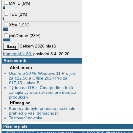
MATE
(
6%
)
TDE
(
2%
)
Xfce
(
15%
)
jiné/žádné
(
23%
)
Celkem 2326 hlasů
Komentářů: 30
, poslední 3.4. 20:20
Rozcestník
AbcLinuxu
Ušetřete 30 %: Windows 11 Pro jen
za €22,50 a Office 2024 Pro za
€17,15 – akce B
Týden na ITBiz: Čína podle zdrojů
zahájila výrobu zařízení pro domácí
produkci v
HDmag.cz
Kamery do bytu přinesou maximální
přehled o vaší domácnosti
Testovací novinka
Píšeme jinde