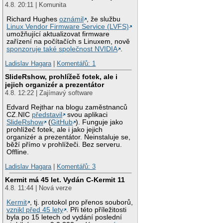
4.8. 20:11 | Komunita
Richard Hughes
oznámil
, že službu
Linux Vendor Firmware Service (LVFS)
umožňující aktualizovat firmware
zařízení na počítačích s Linuxem, nově
sponzoruje také společnost NVIDIA
.
Ladislav Hagara
|
Komentářů: 1
SlideRshow, prohlížeč fotek, ale i
jejich organizér a prezentátor
4.8. 12:22 | Zajímavý software
Edvard Rejthar na blogu zaměstnanců
CZ.NIC
představil
svou aplikaci
SlideRshow
(
GitHub
). Funguje jako
prohlížeč fotek, ale i jako jejich
organizér a prezentátor. Neinstaluje se,
běží přímo v prohlížeči. Bez serveru.
Offline.
Ladislav Hagara
|
Komentářů: 3
Kermit má 45 let. Vydán C-Kermit 11
4.8. 11:44 | Nová verze
Kermit
, tj. protokol pro přenos souborů,
vznikl před 45 lety
. Při této příležitosti
byla po 15 letech od vydání poslední