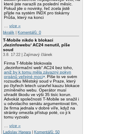
které jste narazili za poslední měsíc.
Pokud jde o novinky, řeč zcela jistě
přijde na systém INDX pro tiskárny
Průša, který na konci
…
více »
bkralik
|
Komentářů: 0
T-Mobile nikdo k blokaci
‚dezinfowebu‘ AC24 nenutil, píše
soud
3.8. 17:22 | Zajímavý článek
Firma T-Mobile blokovala
„dezinformační web“ AC24 bez toho,
aniž by k tomu měla závazný pokyn
orgánů veřejné moci
. Píše to ve svém
rozsudku Městský soud v Praze, který
po čtyřech letech uzavřel kauzu blokace
zmíněného webu. Operátor musí
uhradit škodu ve výši 35 tisíc korun.
Advokát společnosti T-Mobile se snažil i
u odvolacího senátu argumentovat tím,
že firma jednala v dobré víře, když na
stránky omezila přístup poté, co ji k
tomu vyzvalo
…
více »
Ladislav Hagara
|
Komentářů: 50