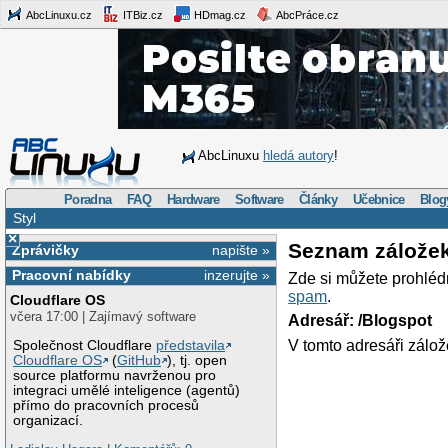
AbcLinuxu.cz
ITBiz.cz
HDmag.cz
AbcPráce.cz
AbcLinuxu
hledá autory
!
Poradna
FAQ
Hardware
Software
Články
Učebnice
Blog
Styl
×
Seznam zálože
Zprávičky
napište »
Pracovní nabídky
inzerujte »
Zde si můžete prohléd
spam
.
Cloudflare OS
včera 17:00 | Zajímavý software
Adresář: /Blogspot
V tomto adresáři zálož
Společnost Cloudflare
představila
Cloudflare OS
(
GitHub
), tj. open
source platformu navrženou pro
integraci umělé inteligence (agentů)
přímo do pracovních procesů
organizací.