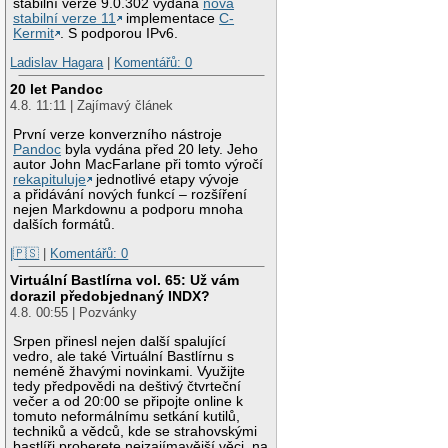
stabilní verze 9.0.302 vydána
nová
stabilní verze 11
implementace
C-
Kermit
. S podporou IPv6.
Ladislav Hagara
|
Komentářů: 0
20 let Pandoc
4.8. 11:11 | Zajímavý článek
První verze konverzního nástroje
Pandoc
byla vydána před 20 lety. Jeho
autor John MacFarlane při tomto výročí
rekapituluje
jednotlivé etapy vývoje
a přidávání nových funkcí – rozšíření
nejen Markdownu a podporu mnoha
dalších formátů.
|🇵🇸
|
Komentářů: 0
Virtuální Bastlírna vol. 65: Už vám
dorazil předobjednaný INDX?
4.8. 00:55 | Pozvánky
Srpen přinesl nejen další spalující
vedro, ale také Virtuální Bastlírnu s
neméně žhavými novinkami. Využijte
tedy předpovědi na deštivý čtvrteční
večer a od 20:00 se připojte online k
tomuto neformálnímu setkání kutilů,
techniků a vědců, kde se strahovskými
bastlíři proberete nejzajímavější věci, na