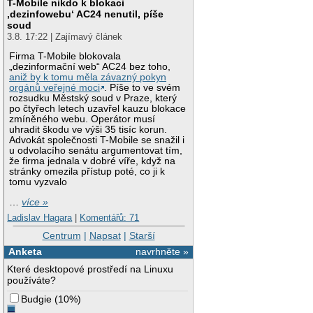
T-Mobile nikdo k blokaci
‚dezinfowebu‘ AC24 nenutil, píše
soud
3.8. 17:22 | Zajímavý článek
Firma T-Mobile blokovala
„dezinformační web“ AC24 bez toho,
aniž by k tomu měla závazný pokyn
orgánů veřejné moci
. Píše to ve svém
rozsudku Městský soud v Praze, který
po čtyřech letech uzavřel kauzu blokace
zmíněného webu. Operátor musí
uhradit škodu ve výši 35 tisíc korun.
Advokát společnosti T-Mobile se snažil i
u odvolacího senátu argumentovat tím,
že firma jednala v dobré víře, když na
stránky omezila přístup poté, co ji k
tomu vyzvalo
…
více »
Ladislav Hagara
|
Komentářů: 71
Centrum
|
Napsat
|
Starší
Anketa
navrhněte »
Které desktopové prostředí na Linuxu
používáte?
Budgie
(
10%
)