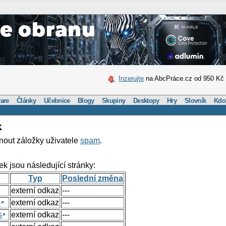
Inzerujte
na AbcPráce.cz od 950 Kč
are
Články
Učebnice
Blogy
Skupiny
Desktopy
Hry
Slovník
Kdo
k
nout záložky uživatele
spam
.
ek jsou následující stránky:
Typ
Poslední změna
externí odkaz
---
e
externí odkaz
---
s
externí odkaz
---