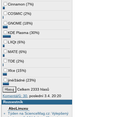
Cinnamon
(
7%
)
COSMIC
(
2%
)
GNOME
(
18%
)
KDE Plasma
(
30%
)
LXQt
(
6%
)
MATE
(
6%
)
TDE
(
2%
)
Xfce
(
15%
)
jiné/žádné
(
23%
)
Celkem 2333 hlasů
Komentářů: 30
, poslední 3.4. 20:20
Rozcestník
AbcLinuxu
Týden na ScienceMag.cz: Vylepšený