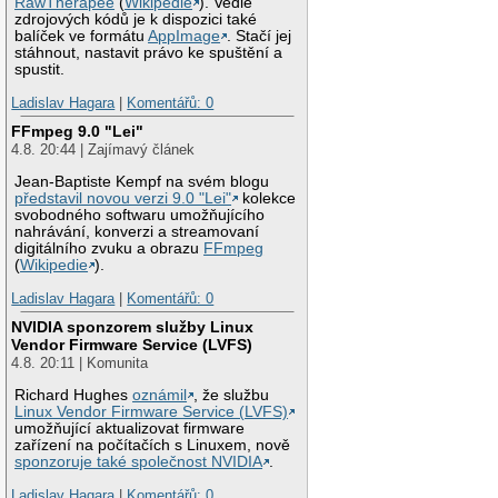
RawTherapee
(
Wikipedie
). Vedle
zdrojových kódů je k dispozici také
balíček ve formátu
AppImage
. Stačí jej
stáhnout, nastavit právo ke spuštění a
spustit.
Ladislav Hagara
|
Komentářů: 0
FFmpeg 9.0 "Lei"
4.8. 20:44 | Zajímavý článek
Jean-Baptiste Kempf na svém blogu
představil novou verzi 9.0 "Lei"
kolekce
svobodného softwaru umožňujícího
nahrávání, konverzi a streamovaní
digitálního zvuku a obrazu
FFmpeg
(
Wikipedie
).
Ladislav Hagara
|
Komentářů: 0
NVIDIA sponzorem služby Linux
Vendor Firmware Service (LVFS)
4.8. 20:11 | Komunita
Richard Hughes
oznámil
, že službu
Linux Vendor Firmware Service (LVFS)
umožňující aktualizovat firmware
zařízení na počítačích s Linuxem, nově
sponzoruje také společnost NVIDIA
.
Ladislav Hagara
|
Komentářů: 0