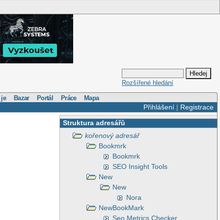
Rozšířené hledání
 je
Bazar
Portál
Práce
Mapa
Přihlášení
|
Registrace
Struktura adresářů
kořenový adresář
Bookmrk
Bookmrk
SEO Insight Tools
New
New
Nora
NewBookMark
Seo Metrics Checker