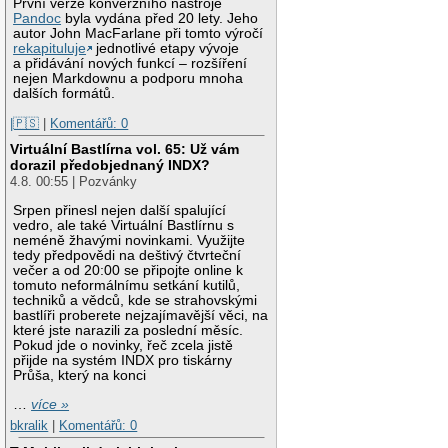
První verze konverzního nástroje
Pandoc
byla vydána před 20 lety. Jeho
autor John MacFarlane při tomto výročí
rekapituluje
jednotlivé etapy vývoje
a přidávání nových funkcí – rozšíření
nejen Markdownu a podporu mnoha
dalších formátů.
|🇵🇸
|
Komentářů: 0
Virtuální Bastlírna vol. 65: Už vám
dorazil předobjednaný INDX?
4.8. 00:55 | Pozvánky
Srpen přinesl nejen další spalující
vedro, ale také Virtuální Bastlírnu s
neméně žhavými novinkami. Využijte
tedy předpovědi na deštivý čtvrteční
večer a od 20:00 se připojte online k
tomuto neformálnímu setkání kutilů,
techniků a vědců, kde se strahovskými
bastlíři proberete nejzajímavější věci, na
které jste narazili za poslední měsíc.
Pokud jde o novinky, řeč zcela jistě
přijde na systém INDX pro tiskárny
Průša, který na konci
…
více »
bkralik
|
Komentářů: 0