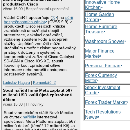
Innovative Home
produktech Cisco
Kitchen
včera 16:00 | Bezpečnostní upozornění
Home Garden
Vládní CERT upozorňuje (
𝕏
) na
sérii
Dream
bezpečnostních záplat
(CVSS 9.9) v
produktech Cisco řešících kritické
Home Furniture
zranitelnosti umožňující obejití
Treasure
autentizace, eskalaci oprávnění,
vzdálené spuštění kódu a odepření
Washroom Shower
služby. Úspěšné zneužití může
útočníkům umožnit získat neoprávněný
Major Finance
přístup k dotčeným systémům,
Market
kompromitovat zařízení Cisco Catalyst
SD-WAN a Cisco IOS XE, spustit
libovolný kód, zpřístupnit citlivé
Personal Finloan
informace nebo narušit dostupnost
postižených systémů.
Forex Currency
Meter
Ladislav Hagara
|
Komentářů: 2
Stock Investment
Soud nařídil firmě Meta zaplatit 567
Credit
milionů USD kvůli újmě způsobené
dětem
Forex Trader Market
včera 15:33 | IT novinky
Tech Revolutions
Soud v americkém státě Nové Mexiko
News
ve čtvrtek
nařídil
internetové
společnosti Meta Platforms zaplatit 567
milionů dolarů (téměř 12 miliard Kč) za