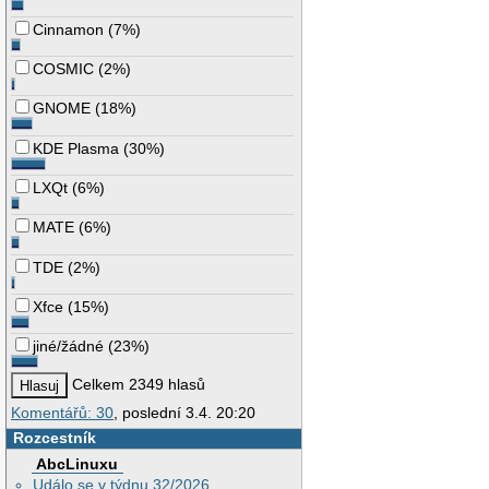
Cinnamon
(
7%
)
COSMIC
(
2%
)
GNOME
(
18%
)
KDE Plasma
(
30%
)
LXQt
(
6%
)
MATE
(
6%
)
TDE
(
2%
)
Xfce
(
15%
)
jiné/žádné
(
23%
)
Celkem 2349 hlasů
Komentářů: 30
, poslední 3.4. 20:20
Rozcestník
AbcLinuxu
Událo se v týdnu 32/2026