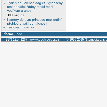
Týden na ScienceMag.cz: Vylepšený
test nenašel žádný rozdíl mezi
vodíkem a antiv
HDmag.cz
Kamery do bytu přinesou maximální
přehled o vaší domácnosti
Testovací novinka
Píšeme jinde
ISSN 1214-1267
www.czech-server.cz
© 1999-2015
Nitemedia s. r. 