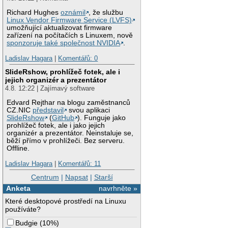
Richard Hughes
oznámil
, že službu
Linux Vendor Firmware Service (LVFS)
umožňující aktualizovat firmware
zařízení na počítačích s Linuxem, nově
sponzoruje také společnost NVIDIA
.
Ladislav Hagara
|
Komentářů: 0
SlideRshow, prohlížeč fotek, ale i
jejich organizér a prezentátor
4.8. 12:22 | Zajímavý software
Edvard Rejthar na blogu zaměstnanců
CZ.NIC
představil
svou aplikaci
SlideRshow
(
GitHub
). Funguje jako
prohlížeč fotek, ale i jako jejich
organizér a prezentátor. Neinstaluje se,
běží přímo v prohlížeči. Bez serveru.
Offline.
Ladislav Hagara
|
Komentářů: 11
Centrum
|
Napsat
|
Starší
Anketa
navrhněte »
Které desktopové prostředí na Linuxu
používáte?
Budgie
(
10%
)