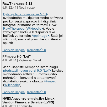
RawTherapee 5.13
5.8. 12:44 | Nová verze
Byla vydána nová verze 5.13
svobodného multiplatformního softwaru
pro konverzi a zpracování digitálních
fotografií primárně ve formátů RAW
RawTherapee
(
Wikipedie
). Vedle
zdrojových kódů je k dispozici také
balíček ve formátu
AppImage
. Stačí jej
stáhnout, nastavit právo ke spuštění a
spustit.
Ladislav Hagara
|
Komentářů: 0
FFmpeg 9.0 "Lei"
4.8. 20:44 | Zajímavý článek
Jean-Baptiste Kempf na svém blogu
představil novou verzi 9.0 "Lei"
kolekce
svobodného softwaru umožňujícího
nahrávání, konverzi a streamovaní
digitálního zvuku a obrazu
FFmpeg
(
Wikipedie
).
Ladislav Hagara
|
Komentářů: 0
NVIDIA sponzorem služby Linux
Vendor Firmware Service (LVFS)
4.8. 20:11 | Komunita