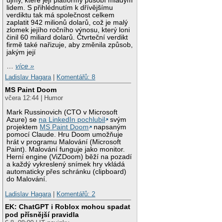
újmy, které její platformy působí mladým
lidem. S přihlédnutím k dřívějšímu
verdiktu tak má společnost celkem
zaplatit 942 milionů dolarů, což je malý
zlomek jejího ročního výnosu, který loni
činil 60 miliard dolarů. Čtvrteční verdikt
firmě také nařizuje, aby změnila způsob,
jakým její
…
více »
Ladislav Hagara
|
Komentářů: 8
MS Paint Doom
včera 12:44 | Humor
Mark Russinovich (CTO v Microsoft
Azure) se
na LinkedIn pochlubil
svým
projektem
MS Paint Doom
napsaným
pomocí Claude. Hru Doom umožňuje
hrát v programu Malování (Microsoft
Paint). Malování funguje jako monitor.
Herní engine (ViZDoom) běží na pozadí
a každý vykreslený snímek hry vkládá
automaticky přes schránku (clipboard)
do Malování.
Ladislav Hagara
|
Komentářů: 2
EK: ChatGPT i Roblox mohou spadat
pod přísnější pravidla