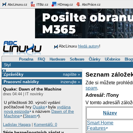
AbcLinuxu.cz
ITBiz.cz
HDmag.cz
AbcPráce.cz
AbcLinuxu
hledá autory
!
Poradna
FAQ
Hardware
Software
Články
Učebnice
Blog
Styl
×
Seznam zálože
Zprávičky
napište »
Pracovní nabídky
inzerujte »
Zde si můžete prohléd
spam
.
Quake: Dawn of the Machine
dnes 04:44 | IT novinky
Adresář: /Tony
V tomto adresáři zálož
U příležitosti 30. výročí vydání
počítačové hry
Quake
byla
vydána
nová epizoda
s názvem
Dawn of the
Název
Machine
(
Steam
).
Smart Home
Ladislav Hagara
|
Komentářů: 0
Features
Série bezpečnostních záplat v