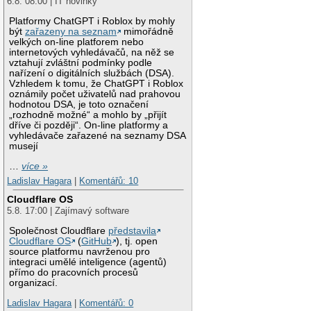
6.8. 08:00 | IT novinky
Platformy ChatGPT i Roblox by mohly
být
zařazeny na seznam
mimořádně
velkých on-line platforem nebo
internetových vyhledávačů, na něž se
vztahují zvláštní podmínky podle
nařízení o digitálních službách (DSA).
Vzhledem k tomu, že ChatGPT i Roblox
oznámily počet uživatelů nad prahovou
hodnotou DSA, je toto označení
„rozhodně možné“ a mohlo by „přijít
dříve či později“. On-line platformy a
vyhledávače zařazené na seznamy DSA
musejí
…
více »
Ladislav Hagara
|
Komentářů: 10
Cloudflare OS
5.8. 17:00 | Zajímavý software
Společnost Cloudflare
představila
Cloudflare OS
(
GitHub
), tj. open
source platformu navrženou pro
integraci umělé inteligence (agentů)
přímo do pracovních procesů
organizací.
Ladislav Hagara
|
Komentářů: 0