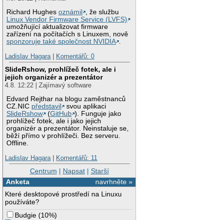
Richard Hughes
oznámil
, že službu
Linux Vendor Firmware Service (LVFS)
umožňující aktualizovat firmware
zařízení na počítačích s Linuxem, nově
sponzoruje také společnost NVIDIA
.
Ladislav Hagara
|
Komentářů: 0
SlideRshow, prohlížeč fotek, ale i
jejich organizér a prezentátor
4.8. 12:22 | Zajímavý software
Edvard Rejthar na blogu zaměstnanců
CZ.NIC
představil
svou aplikaci
SlideRshow
(
GitHub
). Funguje jako
prohlížeč fotek, ale i jako jejich
organizér a prezentátor. Neinstaluje se,
běží přímo v prohlížeči. Bez serveru.
Offline.
Ladislav Hagara
|
Komentářů: 11
Centrum
|
Napsat
|
Starší
Anketa
navrhněte »
Které desktopové prostředí na Linuxu
používáte?
Budgie
(
10%
)