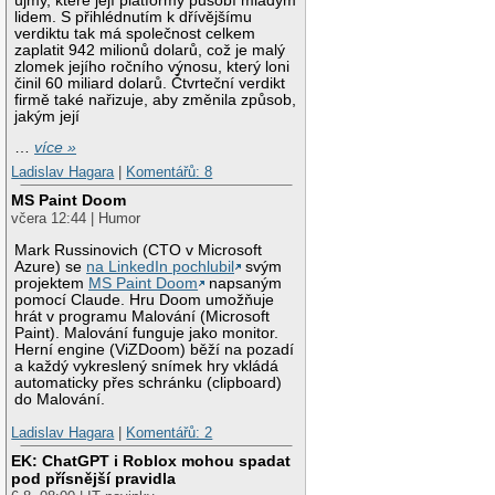
újmy, které její platformy působí mladým
lidem. S přihlédnutím k dřívějšímu
verdiktu tak má společnost celkem
zaplatit 942 milionů dolarů, což je malý
zlomek jejího ročního výnosu, který loni
činil 60 miliard dolarů. Čtvrteční verdikt
firmě také nařizuje, aby změnila způsob,
jakým její
…
více »
Ladislav Hagara
|
Komentářů: 8
MS Paint Doom
včera 12:44 | Humor
Mark Russinovich (CTO v Microsoft
Azure) se
na LinkedIn pochlubil
svým
projektem
MS Paint Doom
napsaným
pomocí Claude. Hru Doom umožňuje
hrát v programu Malování (Microsoft
Paint). Malování funguje jako monitor.
Herní engine (ViZDoom) běží na pozadí
a každý vykreslený snímek hry vkládá
automaticky přes schránku (clipboard)
do Malování.
Ladislav Hagara
|
Komentářů: 2
EK: ChatGPT i Roblox mohou spadat
pod přísnější pravidla