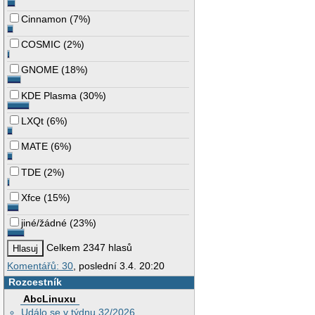
Cinnamon
(
7%
)
COSMIC
(
2%
)
GNOME
(
18%
)
KDE Plasma
(
30%
)
LXQt
(
6%
)
MATE
(
6%
)
TDE
(
2%
)
Xfce
(
15%
)
jiné/žádné
(
23%
)
Celkem 2347 hlasů
Komentářů: 30
, poslední 3.4. 20:20
Rozcestník
AbcLinuxu
Událo se v týdnu 32/2026