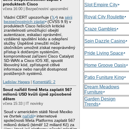
produktech Cisco
Slot Empire City
včera 16:00 | Bezpečnostní upozornění
Royal City Roulette
Vládní CERT upozorňuje (
𝕏
) na
sérii
bezpečnostních záplat
(CVSS 9.9) v
produktech Cisco řešících kritické
Craze Gambles
zranitelnosti umožňující obejití
autentizace, eskalaci oprávnění,
vzdálené spuštění kódu a odepření
Spin Dazzle Casino
služby. Úspěšné zneužití může
útočníkům umožnit získat neoprávněný
přístup k dotčeným systémům,
Pride Living Space
kompromitovat zařízení Cisco Catalyst
SD-WAN a Cisco IOS XE, spustit
libovolný kód, zpřístupnit citlivé
Home Groove Oasis
informace nebo narušit dostupnost
postižených systémů.
Patio Funiture King
Ladislav Hagara
|
Komentářů: 2
Dream Meadows
Soud nařídil firmě Meta zaplatit 567
Furniture
milionů USD kvůli újmě způsobené
Garden Design
dětem
včera 15:33 | IT novinky
Trends
Soud v americkém státě Nové Mexiko
ve čtvrtek
nařídil
internetové
společnosti Meta Platforms zaplatit 567
milionů dolarů (téměř 12 miliard Kč) za