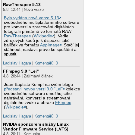
RawTherapee 5.13
5.8. 12:44 | Nová verze
Byla vydána nová verze 5.13
svobodného multiplatformního softwaru
pro konverzi a zpracování digitálních
fotografií primárně ve formátů RAW
RawTherapee
(
Wikipedie
). Vedle
zdrojových kódů je k dispozici také
balíček ve formátu
AppImage
. Stačí jej
stáhnout, nastavit právo ke spuštění a
spustit.
Ladislav Hagara
|
Komentářů: 0
FFmpeg 9.0 "Lei"
4.8. 20:44 | Zajímavý článek
Jean-Baptiste Kempf na svém blogu
představil novou verzi 9.0 "Lei"
kolekce
svobodného softwaru umožňujícího
nahrávání, konverzi a streamovaní
digitálního zvuku a obrazu
FFmpeg
(
Wikipedie
).
Ladislav Hagara
|
Komentářů: 0
NVIDIA sponzorem služby Linux
Vendor Firmware Service (LVFS)
4.8. 20:11 | Komunita