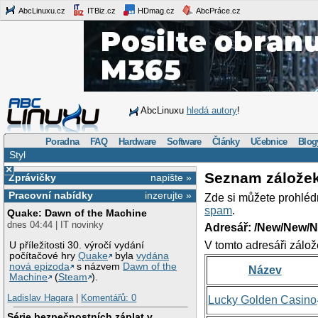
AbcLinuxu.cz
ITBiz.cz
HDmag.cz
AbcPráce.cz
AbcLinuxu
hledá autory
!
Poradna
FAQ
Hardware
Software
Články
Učebnice
Blog
Styl
×
Seznam zálože
Zprávičky
napište »
Pracovní nabídky
inzerujte »
Zde si můžete prohléd
spam
.
Quake: Dawn of the Machine
dnes 04:44 | IT novinky
Adresář: /New/New/N
V tomto adresáři zálož
U příležitosti 30. výročí vydání
počítačové hry
Quake
byla
vydána
nová epizoda
s názvem
Dawn of the
Název
Machine
(
Steam
).
Ladislav Hagara
|
Komentářů: 0
Lucky Golden Casino
Série bezpečnostních záplat v