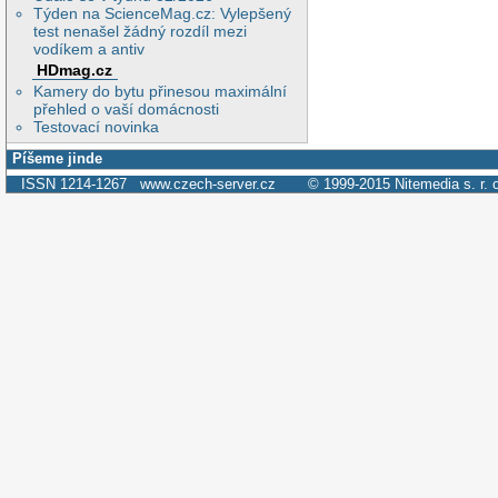
Týden na ScienceMag.cz: Vylepšený
test nenašel žádný rozdíl mezi
vodíkem a antiv
HDmag.cz
Kamery do bytu přinesou maximální
přehled o vaší domácnosti
Testovací novinka
Píšeme jinde
ISSN 1214-1267
www.czech-server.cz
© 1999-2015
Nitemedia s. r. 