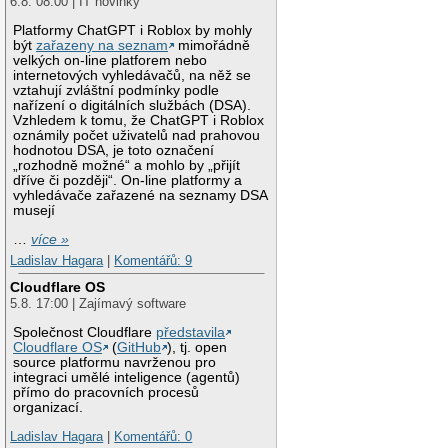
6.8. 08:00 | IT novinky
Platformy ChatGPT i Roblox by mohly
být
zařazeny na seznam
mimořádně
velkých on-line platforem nebo
internetových vyhledávačů, na něž se
vztahují zvláštní podmínky podle
nařízení o digitálních službách (DSA).
Vzhledem k tomu, že ChatGPT i Roblox
oznámily počet uživatelů nad prahovou
hodnotou DSA, je toto označení
„rozhodně možné“ a mohlo by „přijít
dříve či později“. On-line platformy a
vyhledávače zařazené na seznamy DSA
musejí
…
více »
Ladislav Hagara
|
Komentářů: 9
Cloudflare OS
5.8. 17:00 | Zajímavý software
Společnost Cloudflare
představila
Cloudflare OS
(
GitHub
), tj. open
source platformu navrženou pro
integraci umělé inteligence (agentů)
přímo do pracovních procesů
organizací.
Ladislav Hagara
|
Komentářů: 0