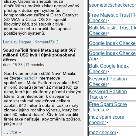
služby. Úspěšné zneužití může
seometricscheckerc
útočníkům umožnit získat neoprávněný
přístup k dotčeným systémům,
Free Majestic Trust F
kompromitovat zařízení Cisco Catalyst
SD-WAN a Cisco IOS XE, spustit
Checker
libovolný kód, zpřístupnit citlivé
Bulk Majestic Trust F
informace nebo narušit dostupnost
Checker
postižených systémů.
Ladislav Hagara
|
Komentářů: 2
Google Index Checke
Soud nařídil firmě Meta zaplatit 567
Google Index Checke
milionů USD kvůli újmě způsobené
Api
dětem
dnes 15:33 | IT novinky
Bulk Google Index
Checker
Soud v americkém státě Nové Mexiko
ve čtvrtek
nařídil
internetové
Keyword Position
společnosti Meta Platforms zaplatit 567
Checker
milionů dolarů (téměř 12 miliard Kč) za
Keyword Position
újmy, které její platformy působí mladým
lidem. S přihlédnutím k dřívějšímu
Tracker
verdiktu tak má společnost celkem
Free Spam Score
zaplatit 942 milionů dolarů, což je malý
Checker
zlomek jejího ročního výnosu, který loni
činil 60 miliard dolarů. Čtvrteční verdikt
moz spam score
firmě také nařizuje, aby změnila způsob,
checker
jakým její
moz checker
…
více »