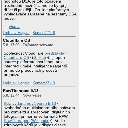
hodnotou DSA, je toto označení
„rozhodně možné“ a mohlo by „přijít
dříve či později“. On-line platformy a
vyhledávače zařazené na seznamy DSA
musejí
…
více »
Ladislav Hagara
|
Komentářů: 8
Cloudflare OS
5.8. 17:00 | Zajímavý software
Společnost Cloudflare
představila
Cloudflare OS
(
GitHub
), tj. open
source platformu navrženou pro
integraci umělé inteligence (agentů)
přímo do pracovních procesů
organizací.
Ladislav Hagara
|
Komentářů: 0
RawTherapee 5.13
5.8. 12:44 | Nová verze
Byla vydána nová verze 5.13
svobodného multiplatformního softwaru
pro konverzi a zpracování digitálních
fotografií primárně ve formátů RAW
RawTherapee
(
Wikipedie
). Vedle
zdrojových kódů je k dispozici také