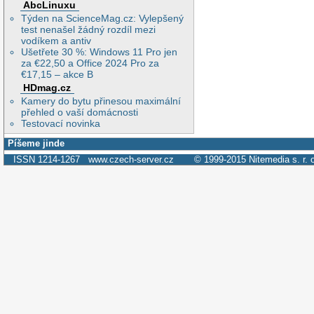
AbcLinuxu
Týden na ScienceMag.cz: Vylepšený
test nenašel žádný rozdíl mezi
vodíkem a antiv
Ušetřete 30 %: Windows 11 Pro jen
za €22,50 a Office 2024 Pro za
€17,15 – akce B
HDmag.cz
Kamery do bytu přinesou maximální
přehled o vaší domácnosti
Testovací novinka
Píšeme jinde
ISSN 1214-1267
www.czech-server.cz
© 1999-2015
Nitemedia s. r. 