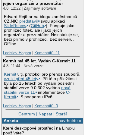
jejich organizér a prezentátor
4.8. 12:22 | Zajímavý software
Edvard Rejthar na blogu zaměstnanců
CZ.NIC
představil
svou aplikaci
SlideRshow
(
GitHub
). Funguje jako
prohlížeč fotek, ale i jako jejich
organizér a prezentátor. Neinstaluje se,
běží přímo v prohlížeči. Bez serveru.
Offline.
Ladislav Hagara
|
Komentářů: 11
Kermit má 45 let. Vydán C-Kermit 11
4.8. 11:44 | Nová verze
Kermit
, tj. protokol pro přenos souborů,
vznikl před 45 lety
. Při této příležitosti
byla po 15 letech od vydání poslední
stabilní verze 9.0.302 vydána
nová
stabilní verze 11
implementace
C-
Kermit
. S podporou IPv6.
Ladislav Hagara
|
Komentářů: 0
Centrum
|
Napsat
|
Starší
Anketa
navrhněte »
Které desktopové prostředí na Linuxu
používáte?