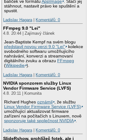
balíček ve formátu
AppImage
. Stačí jej
stáhnout, nastavit právo ke spuštění a
spustit.
Ladislav Hagara
|
Komentářů: 0
FFmpeg 9.0 "Lei"
4.8. 20:44 | Zajímavý článek
Jean-Baptiste Kempf na svém blogu
představil novou verzi 9.0 "Lei"
kolekce
svobodného softwaru umožňujícího
nahrávání, konverzi a streamovaní
digitálního zvuku a obrazu
FFmpeg
(
Wikipedie
).
Ladislav Hagara
|
Komentářů: 0
NVIDIA sponzorem služby Linux
Vendor Firmware Service (LVFS)
4.8. 20:11 | Komunita
Richard Hughes
oznámil
, že službu
Linux Vendor Firmware Service (LVFS)
umožňující aktualizovat firmware
zařízení na počítačích s Linuxem, nově
sponzoruje také společnost NVIDIA
.
Ladislav Hagara
|
Komentářů: 0
SlideRshow, prohlížeč fotek, ale i