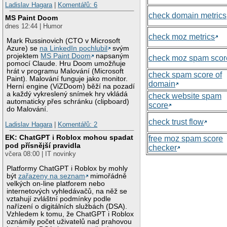
Ladislav Hagara
|
Komentářů: 6
check domain metrics
MS Paint Doom
dnes 12:44 | Humor
check moz metrics
Mark Russinovich (CTO v Microsoft
Azure) se
na LinkedIn pochlubil
svým
projektem
MS Paint Doom
napsaným
check moz spam scor
pomocí Claude. Hru Doom umožňuje
hrát v programu Malování (Microsoft
check spam score of
Paint). Malování funguje jako monitor.
domain
Herní engine (ViZDoom) běží na pozadí
a každý vykreslený snímek hry vkládá
check website spam
automaticky přes schránku (clipboard)
score
do Malování.
check trust flow
Ladislav Hagara
|
Komentářů: 2
EK: ChatGPT i Roblox mohou spadat
free moz spam score
pod přísnější pravidla
checker
včera 08:00 | IT novinky
Platformy ChatGPT i Roblox by mohly
být
zařazeny na seznam
mimořádně
velkých on-line platforem nebo
internetových vyhledávačů, na něž se
vztahují zvláštní podmínky podle
nařízení o digitálních službách (DSA).
Vzhledem k tomu, že ChatGPT i Roblox
oznámily počet uživatelů nad prahovou