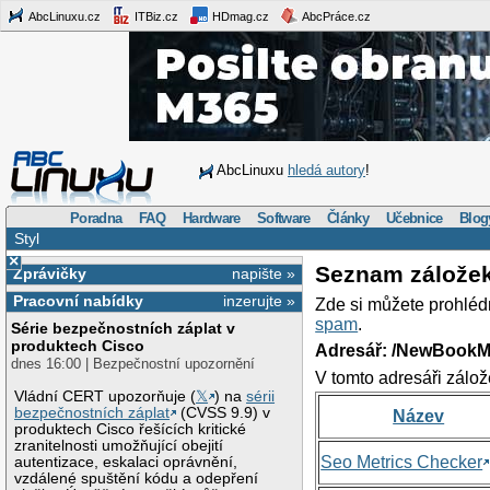
AbcLinuxu.cz
ITBiz.cz
HDmag.cz
AbcPráce.cz
AbcLinuxu
hledá autory
!
Poradna
FAQ
Hardware
Software
Články
Učebnice
Blog
Styl
×
Seznam zálože
Zprávičky
napište »
Pracovní nabídky
inzerujte »
Zde si můžete prohléd
spam
.
Série bezpečnostních záplat v
produktech Cisco
Adresář: /NewBookM
dnes 16:00 | Bezpečnostní upozornění
V tomto adresáři zálož
Vládní CERT upozorňuje (
𝕏
) na
sérii
bezpečnostních záplat
(CVSS 9.9) v
Název
produktech Cisco řešících kritické
zranitelnosti umožňující obejití
Seo Metrics Checker
autentizace, eskalaci oprávnění,
vzdálené spuštění kódu a odepření