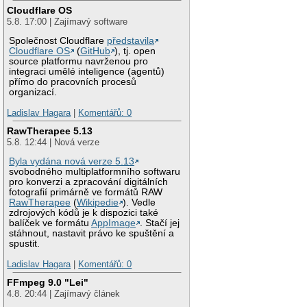
Cloudflare OS
5.8. 17:00 | Zajímavý software
Společnost Cloudflare
představila
Cloudflare OS
(
GitHub
), tj. open
source platformu navrženou pro
integraci umělé inteligence (agentů)
přímo do pracovních procesů
organizací.
Ladislav Hagara
|
Komentářů: 0
RawTherapee 5.13
5.8. 12:44 | Nová verze
Byla vydána nová verze 5.13
svobodného multiplatformního softwaru
pro konverzi a zpracování digitálních
fotografií primárně ve formátů RAW
RawTherapee
(
Wikipedie
). Vedle
zdrojových kódů je k dispozici také
balíček ve formátu
AppImage
. Stačí jej
stáhnout, nastavit právo ke spuštění a
spustit.
Ladislav Hagara
|
Komentářů: 0
FFmpeg 9.0 "Lei"
4.8. 20:44 | Zajímavý článek