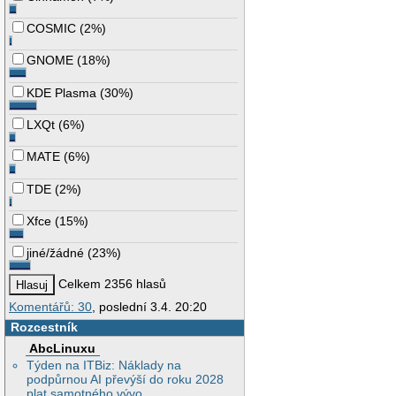
COSMIC
(
2%
)
GNOME
(
18%
)
KDE Plasma
(
30%
)
LXQt
(
6%
)
MATE
(
6%
)
TDE
(
2%
)
Xfce
(
15%
)
jiné/žádné
(
23%
)
Celkem 2356 hlasů
Komentářů: 30
, poslední 3.4. 20:20
Rozcestník
AbcLinuxu
Týden na ITBiz: Náklady na
podpůrnou AI převýší do roku 2028
plat samotného vývo