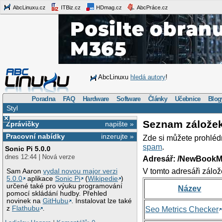
AbcLinuxu.cz
ITBiz.cz
HDmag.cz
AbcPráce.cz
AbcLinuxu
hledá autory
!
Poradna
FAQ
Hardware
Software
Články
Učebnice
Blog
Styl
×
Seznam zálože
Zprávičky
napište »
Pracovní nabídky
inzerujte »
Zde si můžete prohléd
spam
.
Sonic Pi 5.0.0
dnes 12:44 | Nová verze
Adresář: /NewBookM
V tomto adresáři zálož
Sam Aaron
vydal novou major verzi
5.0.0
aplikace
Sonic Pi
(
Wikipedie
)
určené také pro výuku programování
Název
pomocí skládání hudby. Přehled
novinek na
GitHubu
. Instalovat lze také
z
Flathubu
.
Seo Metrics Checker