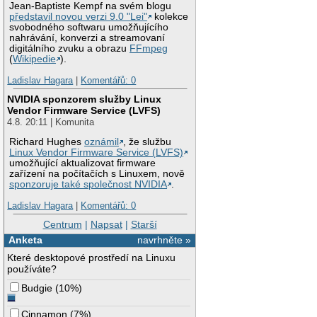
Jean-Baptiste Kempf na svém blogu
představil novou verzi 9.0 "Lei"
kolekce
svobodného softwaru umožňujícího
nahrávání, konverzi a streamovaní
digitálního zvuku a obrazu
FFmpeg
(
Wikipedie
).
Ladislav Hagara
|
Komentářů: 0
NVIDIA sponzorem služby Linux
Vendor Firmware Service (LVFS)
4.8. 20:11 | Komunita
Richard Hughes
oznámil
, že službu
Linux Vendor Firmware Service (LVFS)
umožňující aktualizovat firmware
zařízení na počítačích s Linuxem, nově
sponzoruje také společnost NVIDIA
.
Ladislav Hagara
|
Komentářů: 0
Centrum
|
Napsat
|
Starší
Anketa
navrhněte »
Které desktopové prostředí na Linuxu
používáte?
Budgie
(
10%
)
Cinnamon
(
7%
)