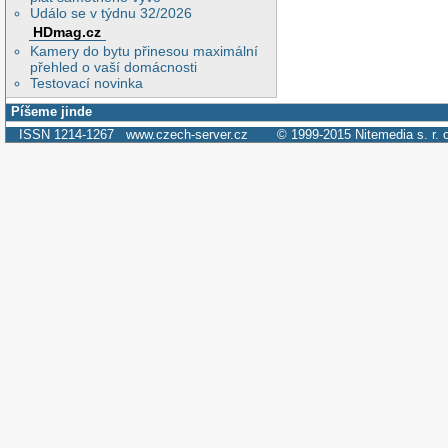
Událo se v týdnu 32/2026
HDmag.cz
Kamery do bytu přinesou maximální
přehled o vaší domácnosti
Testovací novinka
Píšeme jinde
ISSN 1214-1267
www.czech-server.cz
© 1999-2015
Nitemedia s. r. 