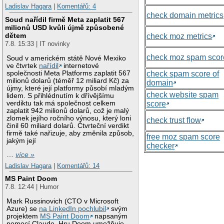
Ladislav Hagara
|
Komentářů: 4
check domain metrics
Soud nařídil firmě Meta zaplatit 567
milionů USD kvůli újmě způsobené
dětem
check moz metrics
7.8. 15:33 | IT novinky
check moz spam scor
Soud v americkém státě Nové Mexiko
ve čtvrtek
nařídil
internetové
společnosti Meta Platforms zaplatit 567
check spam score of
milionů dolarů (téměř 12 miliard Kč) za
domain
újmy, které její platformy působí mladým
check website spam
lidem. S přihlédnutím k dřívějšímu
verdiktu tak má společnost celkem
score
zaplatit 942 milionů dolarů, což je malý
zlomek jejího ročního výnosu, který loni
check trust flow
činil 60 miliard dolarů. Čtvrteční verdikt
firmě také nařizuje, aby změnila způsob,
free moz spam score
jakým její
checker
…
více »
Ladislav Hagara
|
Komentářů: 14
MS Paint Doom
7.8. 12:44 | Humor
Mark Russinovich (CTO v Microsoft
Azure) se
na LinkedIn pochlubil
svým
projektem
MS Paint Doom
napsaným
pomocí Claude. Hru Doom umožňuje