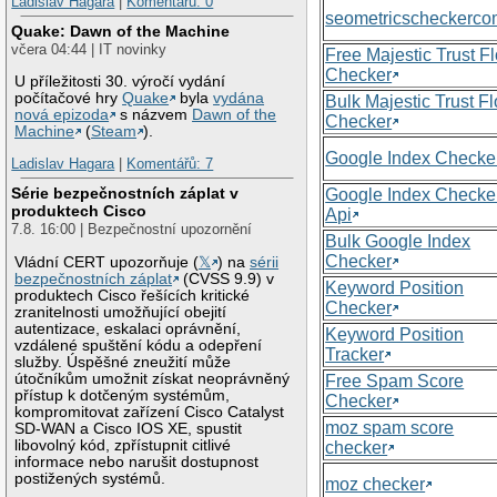
Ladislav Hagara
|
Komentářů: 0
seometricscheckerc
Quake: Dawn of the Machine
včera 04:44 | IT novinky
Free Majestic Trust F
Checker
U příležitosti 30. výročí vydání
počítačové hry
Quake
byla
vydána
Bulk Majestic Trust F
nová epizoda
s názvem
Dawn of the
Checker
Machine
(
Steam
).
Google Index Checke
Ladislav Hagara
|
Komentářů: 7
Série bezpečnostních záplat v
Google Index Checke
produktech Cisco
Api
7.8. 16:00 | Bezpečnostní upozornění
Bulk Google Index
Checker
Vládní CERT upozorňuje (
𝕏
) na
sérii
bezpečnostních záplat
(CVSS 9.9) v
Keyword Position
produktech Cisco řešících kritické
Checker
zranitelnosti umožňující obejití
autentizace, eskalaci oprávnění,
Keyword Position
vzdálené spuštění kódu a odepření
Tracker
služby. Úspěšné zneužití může
útočníkům umožnit získat neoprávněný
Free Spam Score
přístup k dotčeným systémům,
Checker
kompromitovat zařízení Cisco Catalyst
moz spam score
SD-WAN a Cisco IOS XE, spustit
libovolný kód, zpřístupnit citlivé
checker
informace nebo narušit dostupnost
postižených systémů.
moz checker