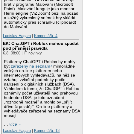
hrát v programu Malování (Microsoft
Paint). Malování funguje jako monitor.
Herní engine (ViZDoom) běží na pozadí
a každý vykreslený snímek hry vkládá
automaticky přes schránku (clipboard)
do Malování.
Ladislav Hagara
|
Komentářů: 4
EK: ChatGPT i Roblox mohou spadat
pod přísnější pravidla
6.8. 08:00 | IT novinky
Platformy ChatGPT i Roblox by mohly
být
zařazeny na seznam
mimořádně
velkých on-line platforem nebo
internetových vyhledávačů, na něž se
vztahují zvláštní podmínky podle
nařízení o digitálních službách (DSA).
Vzhledem k tomu, že ChatGPT i Roblox
oznámily počet uživatelů nad prahovou
hodnotou DSA, je toto označení
„rozhodně možné“ a mohlo by „přijít
dříve či později“. On-line platformy a
vyhledávače zařazené na seznamy DSA
musejí
…
více »
Ladislav Hagara
|
Komentářů: 13