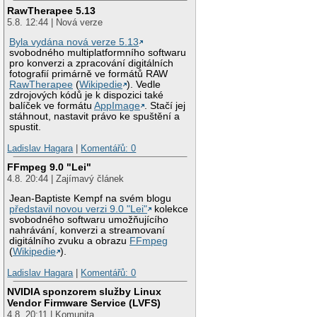
RawTherapee 5.13
5.8. 12:44 | Nová verze
Byla vydána nová verze 5.13
svobodného multiplatformního softwaru
pro konverzi a zpracování digitálních
fotografií primárně ve formátů RAW
RawTherapee
(
Wikipedie
). Vedle
zdrojových kódů je k dispozici také
balíček ve formátu
AppImage
. Stačí jej
stáhnout, nastavit právo ke spuštění a
spustit.
Ladislav Hagara
|
Komentářů: 0
FFmpeg 9.0 "Lei"
4.8. 20:44 | Zajímavý článek
Jean-Baptiste Kempf na svém blogu
představil novou verzi 9.0 "Lei"
kolekce
svobodného softwaru umožňujícího
nahrávání, konverzi a streamovaní
digitálního zvuku a obrazu
FFmpeg
(
Wikipedie
).
Ladislav Hagara
|
Komentářů: 0
NVIDIA sponzorem služby Linux
Vendor Firmware Service (LVFS)
4.8. 20:11 | Komunita