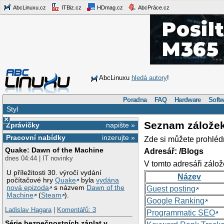
AbcLinuxu.cz
ITBiz.cz
HDmag.cz
AbcPráce.cz
AbcLinuxu
hledá autory
!
Poradna
FAQ
Hardware
Softw
Styl
×
Seznam zálože
Zprávičky
napište »
Pracovní nabídky
inzerujte »
Zde si můžete prohléd
Quake: Dawn of the Machine
Adresář: /Blogs
dnes 04:44 | IT novinky
V tomto adresáři zálož
U příležitosti 30. výročí vydání
Název
počítačové hry
Quake
byla
vydána
nová epizoda
s názvem
Dawn of the
Guest posting
Machine
(
Steam
).
Google Ranking
Ladislav Hagara
|
Komentářů: 3
Programmatic SEO
Série bezpečnostních záplat v