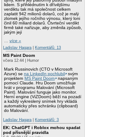
újmy, které její platformy působí mladým
lidem. S přihlédnutím k dřívějšímu
verdiktu tak má společnost celkem
zaplatit 942 milionů dolarů, což je malý
zlomek jejího ročního výnosu, který loni
činil 60 miliard dolarů. Čtvrteční verdikt
firmě také nařizuje, aby změnila způsob,
jakým její
…
více »
Ladislav Hagara
|
Komentářů: 13
MS Paint Doom
včera 12:44 | Humor
Mark Russinovich (CTO v Microsoft
Azure) se
na LinkedIn pochlubil
svým
projektem
MS Paint Doom
napsaným
pomocí Claude. Hru Doom umožňuje
hrát v programu Malování (Microsoft
Paint). Malování funguje jako monitor.
Herní engine (ViZDoom) běží na pozadí
a každý vykreslený snímek hry vkládá
automaticky přes schránku (clipboard)
do Malování.
Ladislav Hagara
|
Komentářů: 3
EK: ChatGPT i Roblox mohou spadat
pod přísnější pravidla