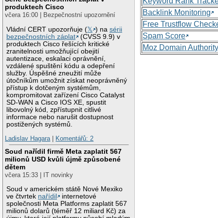
Keyword Rank Tracke
produktech Cisco
Backlink Monitoring
včera 16:00 | Bezpečnostní upozornění
Free Trustflow Check
Vládní CERT upozorňuje (
𝕏
) na
sérii
Spam Score
bezpečnostních záplat
(CVSS 9.9) v
produktech Cisco řešících kritické
Moz Domain Authorit
zranitelnosti umožňující obejití
autentizace, eskalaci oprávnění,
vzdálené spuštění kódu a odepření
služby. Úspěšné zneužití může
útočníkům umožnit získat neoprávněný
přístup k dotčeným systémům,
kompromitovat zařízení Cisco Catalyst
SD-WAN a Cisco IOS XE, spustit
libovolný kód, zpřístupnit citlivé
informace nebo narušit dostupnost
postižených systémů.
Ladislav Hagara
|
Komentářů: 2
Soud nařídil firmě Meta zaplatit 567
milionů USD kvůli újmě způsobené
dětem
včera 15:33 | IT novinky
Soud v americkém státě Nové Mexiko
ve čtvrtek
nařídil
internetové
společnosti Meta Platforms zaplatit 567
milionů dolarů (téměř 12 miliard Kč) za