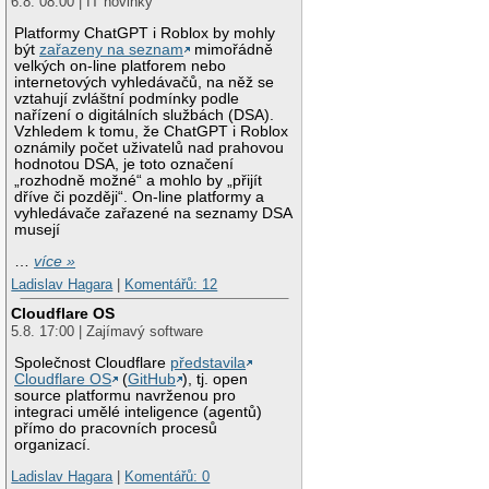
6.8. 08:00 | IT novinky
Platformy ChatGPT i Roblox by mohly
být
zařazeny na seznam
mimořádně
velkých on-line platforem nebo
internetových vyhledávačů, na něž se
vztahují zvláštní podmínky podle
nařízení o digitálních službách (DSA).
Vzhledem k tomu, že ChatGPT i Roblox
oznámily počet uživatelů nad prahovou
hodnotou DSA, je toto označení
„rozhodně možné“ a mohlo by „přijít
dříve či později“. On-line platformy a
vyhledávače zařazené na seznamy DSA
musejí
…
více »
Ladislav Hagara
|
Komentářů: 12
Cloudflare OS
5.8. 17:00 | Zajímavý software
Společnost Cloudflare
představila
Cloudflare OS
(
GitHub
), tj. open
source platformu navrženou pro
integraci umělé inteligence (agentů)
přímo do pracovních procesů
organizací.
Ladislav Hagara
|
Komentářů: 0