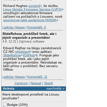
Richard Hughes
oznámil
, že službu
Linux Vendor Firmware Service (LVFS)
umožňující aktualizovat firmware
zařízení na počítačích s Linuxem, nově
sponzoruje také společnost NVIDIA
.
Ladislav Hagara
|
Komentářů: 0
SlideRshow, prohlížeč fotek, ale i
jejich organizér a prezentátor
4.8. 12:22 | Zajímavý software
Edvard Rejthar na blogu zaměstnanců
CZ.NIC
představil
svou aplikaci
SlideRshow
(
GitHub
). Funguje jako
prohlížeč fotek, ale i jako jejich
organizér a prezentátor. Neinstaluje se,
běží přímo v prohlížeči. Bez serveru.
Offline.
Ladislav Hagara
|
Komentářů: 11
Centrum
|
Napsat
|
Starší
Anketa
navrhněte »
Které desktopové prostředí na Linuxu
používáte?
Budgie
(
10%
)