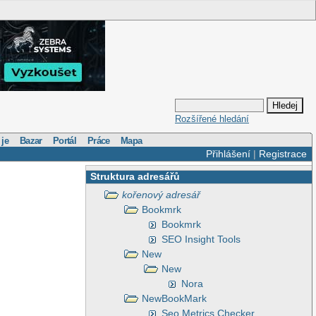
Rozšířené hledání
 je
Bazar
Portál
Práce
Mapa
Přihlášení
|
Registrace
Struktura adresářů
kořenový adresář
Bookmrk
Bookmrk
SEO Insight Tools
New
New
Nora
NewBookMark
Seo Metrics Checker