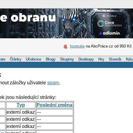
Inzerujte
na AbcPráce.cz od 950 Kč
are
Články
Učebnice
Blogy
Skupiny
Desktopy
Hry
Slovník
Kdo
k
nout záložky uživatele
spam
.
ek jsou následující stránky:
Typ
Poslední změna
externí odkaz
---
externí odkaz
---
externí odkaz
---