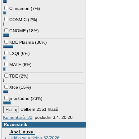
Cinnamon
(
7%
)
COSMIC
(
2%
)
GNOME
(
18%
)
KDE Plasma
(
30%
)
LXQt
(
6%
)
MATE
(
6%
)
TDE
(
2%
)
Xfce
(
15%
)
jiné/žádné
(
23%
)
Celkem 2351 hlasů
Komentářů: 30
, poslední 3.4. 20:20
Rozcestník
AbcLinuxu
Událo se v týdnu 32/2026