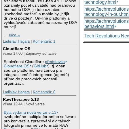
Vzhledem k tomu, že ChatGPT i Roblox
technology.html
oznámily počet uživatelů nad prahovou
https://techrevolutio
hodnotou DSA, je toto označení
„rozhodně možné“ a mohlo by „přijít
technology-in-our.htm
dříve či později“. On-line platformy a
https://techrevolutio
vyhledávače zařazené na seznamy DSA
behaviors.html
musejí
…
více »
Tech Revolutions Ne
Ladislav Hagara
|
Komentářů: 1
Cloudflare OS
včera 17:00 | Zajímavý software
Společnost Cloudflare
představila
Cloudflare OS
(
GitHub
), tj. open
source platformu navrženou pro
integraci umělé inteligence (agentů)
přímo do pracovních procesů
organizací.
Ladislav Hagara
|
Komentářů: 0
RawTherapee 5.13
včera 12:44 | Nová verze
Byla vydána nová verze 5.13
svobodného multiplatformního softwaru
pro konverzi a zpracování digitálních
fotografií primárně ve formátů RAW