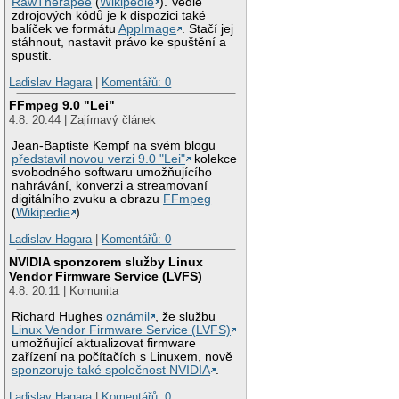
RawTherapee
(
Wikipedie
). Vedle
zdrojových kódů je k dispozici také
balíček ve formátu
AppImage
. Stačí jej
stáhnout, nastavit právo ke spuštění a
spustit.
Ladislav Hagara
|
Komentářů: 0
FFmpeg 9.0 "Lei"
4.8. 20:44 | Zajímavý článek
Jean-Baptiste Kempf na svém blogu
představil novou verzi 9.0 "Lei"
kolekce
svobodného softwaru umožňujícího
nahrávání, konverzi a streamovaní
digitálního zvuku a obrazu
FFmpeg
(
Wikipedie
).
Ladislav Hagara
|
Komentářů: 0
NVIDIA sponzorem služby Linux
Vendor Firmware Service (LVFS)
4.8. 20:11 | Komunita
Richard Hughes
oznámil
, že službu
Linux Vendor Firmware Service (LVFS)
umožňující aktualizovat firmware
zařízení na počítačích s Linuxem, nově
sponzoruje také společnost NVIDIA
.
Ladislav Hagara
|
Komentářů: 0