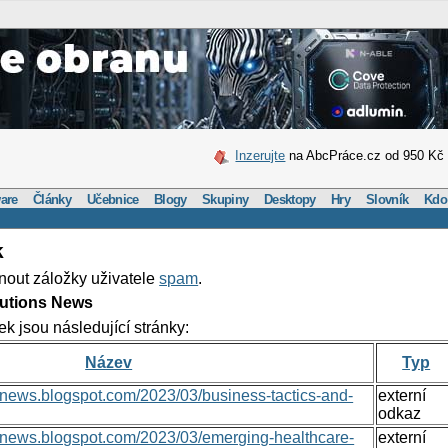
Inzerujte
na AbcPráce.cz od 950 Kč
are
Články
Učebnice
Blogy
Skupiny
Desktopy
Hry
Slovník
Kdo
k
nout záložky uživatele
spam
.
lutions News
ek jsou následující stránky:
Název
Typ
nsnews.blogspot.com/2023/03/business-tactics-and-
externí
odkaz
onsnews.blogspot.com/2023/03/emerging-healthcare-
externí