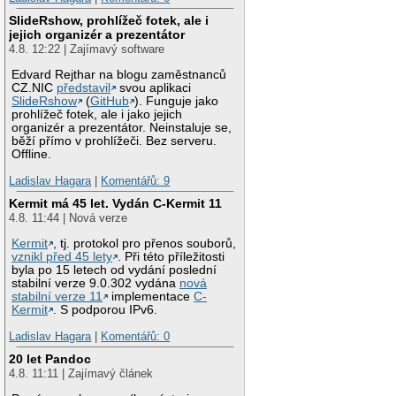
SlideRshow, prohlížeč fotek, ale i
jejich organizér a prezentátor
4.8. 12:22 | Zajímavý software
Edvard Rejthar na blogu zaměstnanců
CZ.NIC
představil
svou aplikaci
SlideRshow
(
GitHub
). Funguje jako
prohlížeč fotek, ale i jako jejich
organizér a prezentátor. Neinstaluje se,
běží přímo v prohlížeči. Bez serveru.
Offline.
Ladislav Hagara
|
Komentářů: 9
Kermit má 45 let. Vydán C-Kermit 11
4.8. 11:44 | Nová verze
Kermit
, tj. protokol pro přenos souborů,
vznikl před 45 lety
. Při této příležitosti
byla po 15 letech od vydání poslední
stabilní verze 9.0.302 vydána
nová
stabilní verze 11
implementace
C-
Kermit
. S podporou IPv6.
Ladislav Hagara
|
Komentářů: 0
20 let Pandoc
4.8. 11:11 | Zajímavý článek