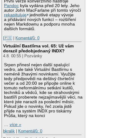
První verze konverzního nástroje
Pandoc
byla vydána před 20 lety. Jeho
autor John MacFarlane při tomto výročí
rekapituluje
jednotlivé etapy vývoje
a přidávání nových funkcí – rozšíření
nejen Markdownu a podporu mnoha
dalších formátů.
|🇵🇸
|
Komentářů: 0
Virtuální Bastlírna vol. 65: Už vám
dorazil předobjednaný INDX?
4.8. 00:55 | Pozvánky
Srpen přinesl nejen další spalující
vedro, ale také Virtuální Bastlírnu s
neméně žhavými novinkami. Využijte
tedy předpovědi na deštivý čtvrteční
večer a od 20:00 se připojte online k
tomuto neformálnímu setkání kutilů,
techniků a vědců, kde se strahovskými
bastlíři proberete nejzajímavější věci, na
které jste narazili za poslední měsíc.
Pokud jde o novinky, řeč zcela jistě
přijde na systém INDX pro tiskárny
Průša, který na konci
…
více »
bkralik
|
Komentářů: 0