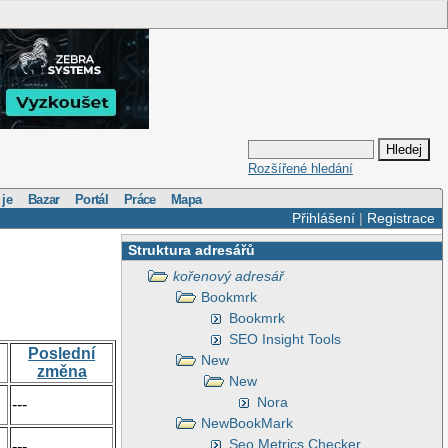
Rozšířené hledání
 je
Bazar
Portál
Práce
Mapa
Přihlášení
|
Registrace
Struktura adresářů
kořenový adresář
Bookmrk
Bookmrk
SEO Insight Tools
Poslední
New
změna
New
Nora
---
NewBookMark
Seo Metrics Checker
---