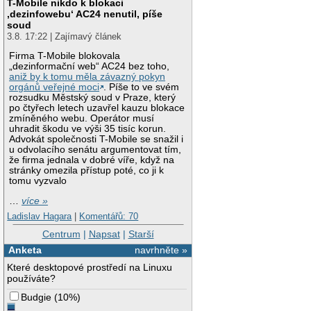
T-Mobile nikdo k blokaci
‚dezinfowebu‘ AC24 nenutil, píše
soud
3.8. 17:22 | Zajímavý článek
Firma T-Mobile blokovala
„dezinformační web“ AC24 bez toho,
aniž by k tomu měla závazný pokyn
orgánů veřejné moci
. Píše to ve svém
rozsudku Městský soud v Praze, který
po čtyřech letech uzavřel kauzu blokace
zmíněného webu. Operátor musí
uhradit škodu ve výši 35 tisíc korun.
Advokát společnosti T-Mobile se snažil i
u odvolacího senátu argumentovat tím,
že firma jednala v dobré víře, když na
stránky omezila přístup poté, co ji k
tomu vyzvalo
…
více »
Ladislav Hagara
|
Komentářů: 70
Centrum
|
Napsat
|
Starší
Anketa
navrhněte »
Které desktopové prostředí na Linuxu
používáte?
Budgie
(
10%
)