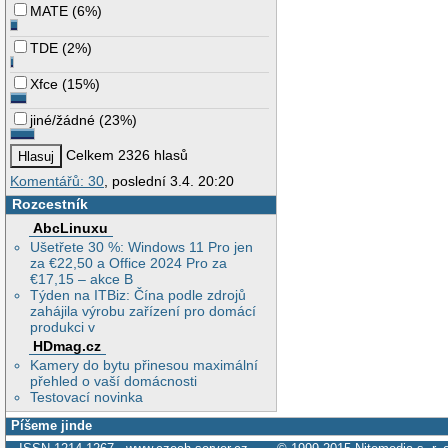
MATE
(
6%
)
TDE
(
2%
)
Xfce
(
15%
)
jiné/žádné
(
23%
)
Celkem 2326 hlasů
Komentářů: 30
, poslední 3.4. 20:20
Rozcestník
AbcLinuxu
Ušetřete 30 %: Windows 11 Pro jen
za €22,50 a Office 2024 Pro za
€17,15 – akce B
Týden na ITBiz: Čína podle zdrojů
zahájila výrobu zařízení pro domácí
produkci v
HDmag.cz
Kamery do bytu přinesou maximální
přehled o vaší domácnosti
Testovací novinka
Píšeme jinde