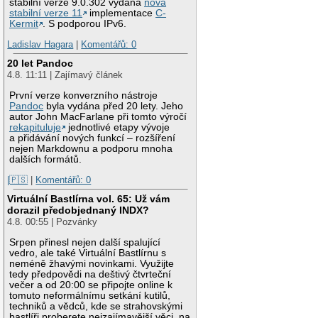
stabilní verze 9.0.302 vydána
nová
stabilní verze 11
implementace
C-
Kermit
. S podporou IPv6.
Ladislav Hagara
|
Komentářů: 0
20 let Pandoc
4.8. 11:11 | Zajímavý článek
První verze konverzního nástroje
Pandoc
byla vydána před 20 lety. Jeho
autor John MacFarlane při tomto výročí
rekapituluje
jednotlivé etapy vývoje
a přidávání nových funkcí – rozšíření
nejen Markdownu a podporu mnoha
dalších formátů.
|🇵🇸
|
Komentářů: 0
Virtuální Bastlírna vol. 65: Už vám
dorazil předobjednaný INDX?
4.8. 00:55 | Pozvánky
Srpen přinesl nejen další spalující
vedro, ale také Virtuální Bastlírnu s
neméně žhavými novinkami. Využijte
tedy předpovědi na deštivý čtvrteční
večer a od 20:00 se připojte online k
tomuto neformálnímu setkání kutilů,
techniků a vědců, kde se strahovskými
bastlíři proberete nejzajímavější věci, na