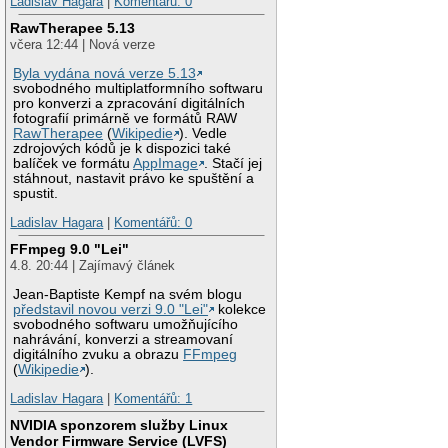
Ladislav Hagara
|
Komentářů: 0
RawTherapee 5.13
včera 12:44 | Nová verze
Byla vydána nová verze 5.13
svobodného multiplatformního softwaru
pro konverzi a zpracování digitálních
fotografií primárně ve formátů RAW
RawTherapee
(
Wikipedie
). Vedle
zdrojových kódů je k dispozici také
balíček ve formátu
AppImage
. Stačí jej
stáhnout, nastavit právo ke spuštění a
spustit.
Ladislav Hagara
|
Komentářů: 0
FFmpeg 9.0 "Lei"
4.8. 20:44 | Zajímavý článek
Jean-Baptiste Kempf na svém blogu
představil novou verzi 9.0 "Lei"
kolekce
svobodného softwaru umožňujícího
nahrávání, konverzi a streamovaní
digitálního zvuku a obrazu
FFmpeg
(
Wikipedie
).
Ladislav Hagara
|
Komentářů: 1
NVIDIA sponzorem služby Linux
Vendor Firmware Service (LVFS)