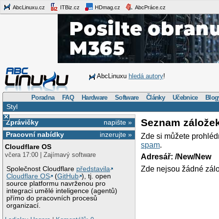
AbcLinuxu.cz
ITBiz.cz
HDmag.cz
AbcPráce.cz
AbcLinuxu
hledá autory
!
Poradna
FAQ
Hardware
Software
Články
Učebnice
Blog
Styl
×
Seznam zálože
Zprávičky
napište »
Pracovní nabídky
inzerujte »
Zde si můžete prohléd
spam
.
Cloudflare OS
včera 17:00 | Zajímavý software
Adresář: /New/New
Zde nejsou žádné zálo
Společnost Cloudflare
představila
Cloudflare OS
(
GitHub
), tj. open
source platformu navrženou pro
integraci umělé inteligence (agentů)
přímo do pracovních procesů
organizací.