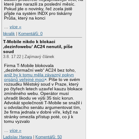
které jste narazili za poslední měsíc.
Pokud jde o novinky, řeč zcela jistě
přijde na systém INDX pro tiskárny
Průša, který na konci
…
více »
bkralik
|
Komentářů: 0
T-Mobile nikdo k blokaci
‚dezinfowebu‘ AC24 nenutil, píše
soud
3.8. 17:22 | Zajímavý článek
Firma T-Mobile blokovala
„dezinformační web“ AC24 bez toho,
aniž by k tomu měla závazný pokyn
orgánů veřejné moci
. Píše to ve svém
rozsudku Městský soud v Praze, který
po čtyřech letech uzavřel kauzu blokace
zmíněného webu. Operátor musí
uhradit škodu ve výši 35 tisíc korun.
Advokát společnosti T-Mobile se snažil i
u odvolacího senátu argumentovat tím,
že firma jednala v dobré víře, když na
stránky omezila přístup poté, co ji k
tomu vyzvalo
…
více »
Ladislav Hagara
|
Komentářů: 50