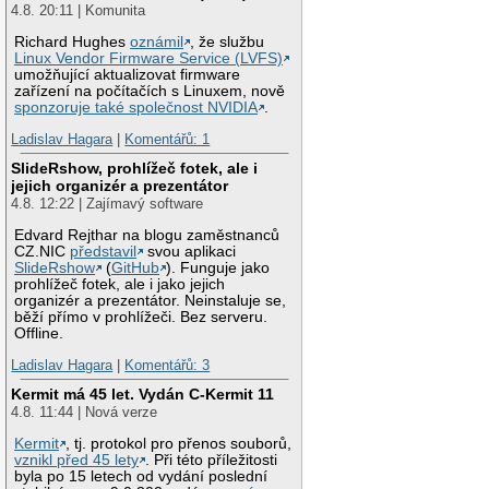
4.8. 20:11 | Komunita
Richard Hughes
oznámil
, že službu
Linux Vendor Firmware Service (LVFS)
umožňující aktualizovat firmware
zařízení na počítačích s Linuxem, nově
sponzoruje také společnost NVIDIA
.
Ladislav Hagara
|
Komentářů: 1
SlideRshow, prohlížeč fotek, ale i
jejich organizér a prezentátor
4.8. 12:22 | Zajímavý software
Edvard Rejthar na blogu zaměstnanců
CZ.NIC
představil
svou aplikaci
SlideRshow
(
GitHub
). Funguje jako
prohlížeč fotek, ale i jako jejich
organizér a prezentátor. Neinstaluje se,
běží přímo v prohlížeči. Bez serveru.
Offline.
Ladislav Hagara
|
Komentářů: 3
Kermit má 45 let. Vydán C-Kermit 11
4.8. 11:44 | Nová verze
Kermit
, tj. protokol pro přenos souborů,
vznikl před 45 lety
. Při této příležitosti
byla po 15 letech od vydání poslední