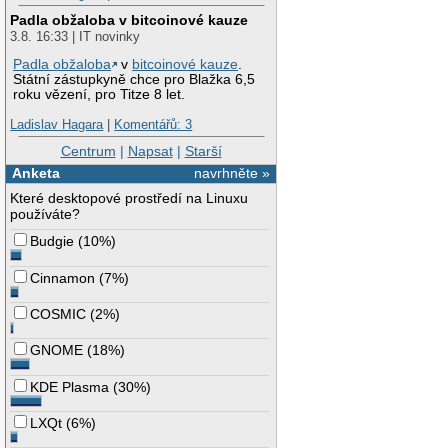
Padla obžaloba v bitcoinové kauze
3.8. 16:33 | IT novinky
Padla obžaloba
v
bitcoinové kauze
.
Státní zástupkyně chce pro Blažka 6,5
roku vězení, pro Titze 8 let.
Ladislav Hagara
|
Komentářů: 3
Centrum
|
Napsat
|
Starší
Anketa
navrhněte »
Které desktopové prostředí na Linuxu
používáte?
Budgie
(
10%
)
Cinnamon
(
7%
)
COSMIC
(
2%
)
GNOME
(
18%
)
KDE Plasma
(
30%
)
LXQt
(
6%
)