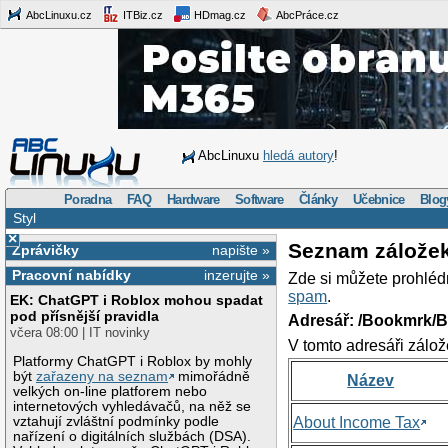
AbcLinuxu.cz
ITBiz.cz
HDmag.cz
AbcPráce.cz
AbcLinuxu
hledá autory
!
Poradna
FAQ
Hardware
Software
Články
Učebnice
Blog
Styl
×
Seznam zálože
Zprávičky
napište »
Pracovní nabídky
inzerujte »
Zde si můžete prohléd
spam
.
EK: ChatGPT i Roblox mohou spadat
pod přísnější pravidla
Adresář: /Bookmrk/
včera 08:00 | IT novinky
V tomto adresáři zálož
Platformy ChatGPT i Roblox by mohly
být
zařazeny na seznam
mimořádně
Název
velkých on-line platforem nebo
internetových vyhledávačů, na něž se
vztahují zvláštní podmínky podle
About Income Tax
nařízení o digitálních službách (DSA).