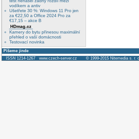
test nenašel žádný rozdíl mezi
vodíkem a antiv
Ušetřete 30 %: Windows 11 Pro jen
za €22,50 a Office 2024 Pro za
€17,15 – akce B
HDmag.cz
Kamery do bytu přinesou maximální
přehled o vaší domácnosti
Testovací novinka
Píšeme jinde
ISSN 1214-1267
www.czech-server.cz
© 1999-2015
Nitemedia s. r. 