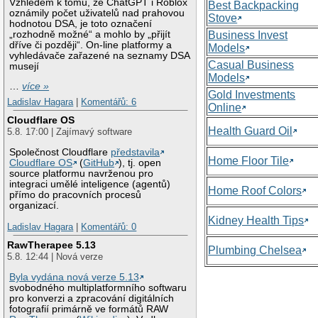
Vzhledem k tomu, že ChatGPT i Roblox
Best Backpacking
oznámily počet uživatelů nad prahovou
Stove
hodnotou DSA, je toto označení
„rozhodně možné“ a mohlo by „přijít
Business Invest
dříve či později“. On-line platformy a
Models
vyhledávače zařazené na seznamy DSA
Casual Business
musejí
Models
…
více »
Gold Investments
Ladislav Hagara
|
Komentářů: 6
Online
Cloudflare OS
Health Guard Oil
5.8. 17:00 | Zajímavý software
Společnost Cloudflare
představila
Home Floor Tile
Cloudflare OS
(
GitHub
), tj. open
source platformu navrženou pro
integraci umělé inteligence (agentů)
Home Roof Colors
přímo do pracovních procesů
organizací.
Kidney Health Tips
Ladislav Hagara
|
Komentářů: 0
RawTherapee 5.13
Plumbing Chelsea
5.8. 12:44 | Nová verze
Byla vydána nová verze 5.13
svobodného multiplatformního softwaru
pro konverzi a zpracování digitálních
fotografií primárně ve formátů RAW