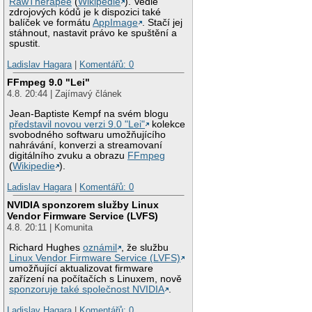
RawTherapee
(
Wikipedie
). Vedle
zdrojových kódů je k dispozici také
balíček ve formátu
AppImage
. Stačí jej
stáhnout, nastavit právo ke spuštění a
spustit.
Ladislav Hagara
|
Komentářů: 0
FFmpeg 9.0 "Lei"
4.8. 20:44 | Zajímavý článek
Jean-Baptiste Kempf na svém blogu
představil novou verzi 9.0 "Lei"
kolekce
svobodného softwaru umožňujícího
nahrávání, konverzi a streamovaní
digitálního zvuku a obrazu
FFmpeg
(
Wikipedie
).
Ladislav Hagara
|
Komentářů: 0
NVIDIA sponzorem služby Linux
Vendor Firmware Service (LVFS)
4.8. 20:11 | Komunita
Richard Hughes
oznámil
, že službu
Linux Vendor Firmware Service (LVFS)
umožňující aktualizovat firmware
zařízení na počítačích s Linuxem, nově
sponzoruje také společnost NVIDIA
.
Ladislav Hagara
|
Komentářů: 0