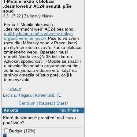
T-Mobile nikdo k blokaci
‚dezinfowebu‘ AC24 nenutil, píše
soud
3.8. 17:22 | Zajímavý článek
Firma T-Mobile blokovala
„dezinformační web“ AC24 bez toho,
aniž by k tomu měla závazný pokyn
orgánů veřejné moci
. Píše to ve svém
rozsudku Městský soud v Praze, který
po čtyřech letech uzavřel kauzu blokace
zmíněného webu. Operátor musí
uhradit škodu ve výši 35 tisíc korun.
Advokát společnosti T-Mobile se snažil i
u odvolacího senátu argumentovat tím,
že firma jednala v dobré víře, když na
stránky omezila přístup poté, co ji k
tomu vyzvalo
…
více »
Ladislav Hagara
|
Komentářů: 71
Centrum
|
Napsat
|
Starší
Anketa
navrhněte »
Které desktopové prostředí na Linuxu
používáte?
Budgie
(
10%
)