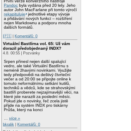
První verze konverzního nástroje
Pandoc
byla vydána před 20 lety. Jeho
autor John MacFarlane při tomto výročí
rekapituluje
jednotlivé etapy vývoje
a přidávání nových funkcí – rozšíření
nejen Markdownu a podporu mnoha
dalších formátů.
|🇵🇸
|
Komentářů: 0
Virtuální Bastlírna vol. 65: Už vám
dorazil předobjednaný INDX?
4.8. 00:55 | Pozvánky
Srpen přinesl nejen další spalující
vedro, ale také Virtuální Bastlírnu s
neméně žhavými novinkami. Využijte
tedy předpovědi na deštivý čtvrteční
večer a od 20:00 se připojte online k
tomuto neformálnímu setkání kutilů,
techniků a vědců, kde se strahovskými
bastlíři proberete nejzajímavější věci, na
které jste narazili za poslední měsíc.
Pokud jde o novinky, řeč zcela jistě
přijde na systém INDX pro tiskárny
Průša, který na konci
…
více »
bkralik
|
Komentářů: 0