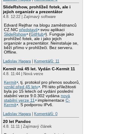
SlideRshow, prohlížeč fotek, ale i
jejich organizér a prezentátor
4.8. 12:22 | Zajímavý software
Edvard Rejthar na blogu zaměstnanců
CZ.NIC
představil
svou aplikaci
SlideRshow
(
GitHub
). Funguje jako
prohlížeč fotek, ale i jako jejich
organizér a prezentátor. Neinstaluje se,
běží přímo v prohlížeči. Bez serveru.
Offline.
Ladislav Hagara
|
Komentářů: 11
Kermit má 45 let. Vydán C-Kermit 11
4.8. 11:44 | Nová verze
Kermit
, tj. protokol pro přenos souborů,
vznikl před 45 lety
. Při této příležitosti
byla po 15 letech od vydání poslední
stabilní verze 9.0.302 vydána
nová
stabilní verze 11
implementace
C-
Kermit
. S podporou IPv6.
Ladislav Hagara
|
Komentářů: 0
20 let Pandoc
4.8. 11:11 | Zajímavý článek