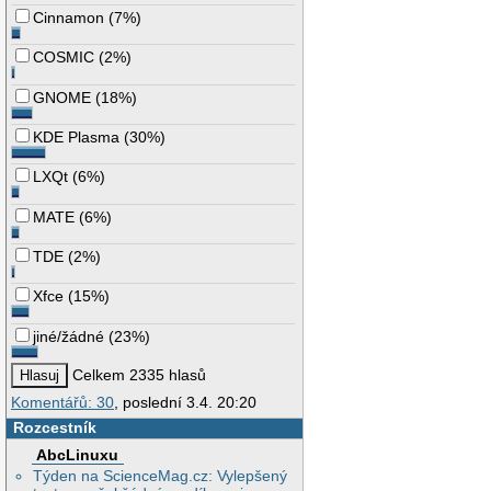
Cinnamon
(
7%
)
COSMIC
(
2%
)
GNOME
(
18%
)
KDE Plasma
(
30%
)
LXQt
(
6%
)
MATE
(
6%
)
TDE
(
2%
)
Xfce
(
15%
)
jiné/žádné
(
23%
)
Celkem 2335 hlasů
Komentářů: 30
, poslední 3.4. 20:20
Rozcestník
AbcLinuxu
Týden na ScienceMag.cz: Vylepšený