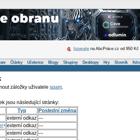
Inzerujte
na AbcPráce.cz od 950 Kč
are
Články
Učebnice
Blogy
Skupiny
Desktopy
Hry
Slovník
Kdo
k
nout záložky uživatele
spam
.
ek jsou následující stránky:
Typ
Poslední změna
externí odkaz
---
er
externí odkaz
---
externí odkaz
---