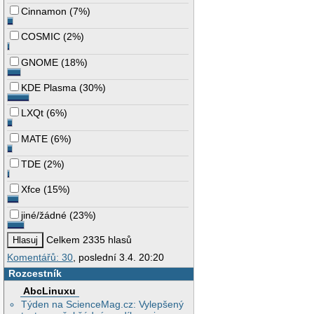
Cinnamon
(
7%
)
COSMIC
(
2%
)
GNOME
(
18%
)
KDE Plasma
(
30%
)
LXQt
(
6%
)
MATE
(
6%
)
TDE
(
2%
)
Xfce
(
15%
)
jiné/žádné
(
23%
)
Celkem 2335 hlasů
Komentářů: 30
, poslední 3.4. 20:20
Rozcestník
AbcLinuxu
Týden na ScienceMag.cz: Vylepšený