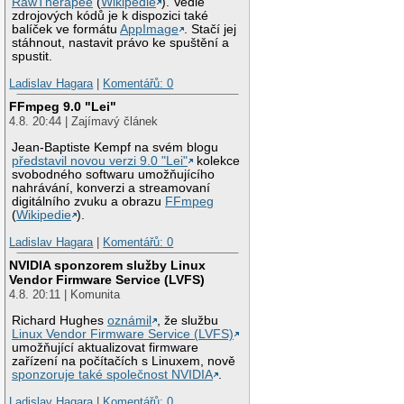
RawTherapee
(
Wikipedie
). Vedle
zdrojových kódů je k dispozici také
balíček ve formátu
AppImage
. Stačí jej
stáhnout, nastavit právo ke spuštění a
spustit.
Ladislav Hagara
|
Komentářů: 0
FFmpeg 9.0 "Lei"
4.8. 20:44 | Zajímavý článek
Jean-Baptiste Kempf na svém blogu
představil novou verzi 9.0 "Lei"
kolekce
svobodného softwaru umožňujícího
nahrávání, konverzi a streamovaní
digitálního zvuku a obrazu
FFmpeg
(
Wikipedie
).
Ladislav Hagara
|
Komentářů: 0
NVIDIA sponzorem služby Linux
Vendor Firmware Service (LVFS)
4.8. 20:11 | Komunita
Richard Hughes
oznámil
, že službu
Linux Vendor Firmware Service (LVFS)
umožňující aktualizovat firmware
zařízení na počítačích s Linuxem, nově
sponzoruje také společnost NVIDIA
.
Ladislav Hagara
|
Komentářů: 0