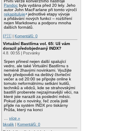
První verze konverzního nástroje
Pandoc
byla vydána před 20 lety. Jeho
autor John MacFarlane při tomto výročí
rekapituluje
jednotlivé etapy vývoje
a přidávání nových funkcí – rozšíření
nejen Markdownu a podporu mnoha
dalších formátů.
|🇵🇸
|
Komentářů: 0
Virtuální Bastlírna vol. 65: Už vám
dorazil předobjednaný INDX?
4.8. 00:55 | Pozvánky
Srpen přinesl nejen další spalující
vedro, ale také Virtuální Bastlírnu s
neméně žhavými novinkami. Využijte
tedy předpovědi na deštivý čtvrteční
večer a od 20:00 se připojte online k
tomuto neformálnímu setkání kutilů,
techniků a vědců, kde se strahovskými
bastlíři proberete nejzajímavější věci, na
které jste narazili za poslední měsíc.
Pokud jde o novinky, řeč zcela jistě
přijde na systém INDX pro tiskárny
Průša, který na konci
…
více »
bkralik
|
Komentářů: 0