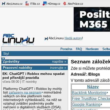
AbcLinuxu.cz
ITBiz.cz
HDmag.cz
AbcPráce.cz
AbcLinuxu
hledá autory
!
Poradna
FAQ
Hardware
Softw
Styl
×
Seznam zálože
Zprávičky
napište »
Pracovní nabídky
inzerujte »
Zde si můžete prohléd
EK: ChatGPT i Roblox mohou spadat
Adresář: /Blogs
pod přísnější pravidla
V tomto adresáři zálož
včera 08:00 | IT novinky
Název
Platformy ChatGPT i Roblox by mohly
být
zařazeny na seznam
mimořádně
Backlink Monitoring
velkých on-line platforem nebo
Free Trustflow Check
internetových vyhledávačů, na něž se
vztahují zvláštní podmínky podle
Google Ranking
nařízení o digitálních službách (DSA).