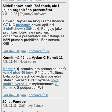
SlideRshow, prohlížeč fotek, ale i
jejich organizér a prezentátor
4.8. 12:22 | Zajímavý software
Edvard Rejthar na blogu zaměstnanců
CZ.NIC
představil
svou aplikaci
SlideRshow
(
GitHub
). Funguje jako
prohlížeč fotek, ale i jako jejich
organizér a prezentátor. Neinstaluje se,
běží přímo v prohlížeči. Bez serveru.
Offline.
Ladislav Hagara
|
Komentářů: 11
Kermit má 45 let. Vydán C-Kermit 11
4.8. 11:44 | Nová verze
Kermit
, tj. protokol pro přenos souborů,
vznikl před 45 lety
. Při této příležitosti
byla po 15 letech od vydání poslední
stabilní verze 9.0.302 vydána
nová
stabilní verze 11
implementace
C-
Kermit
. S podporou IPv6.
Ladislav Hagara
|
Komentářů: 0
20 let Pandoc
4.8. 11:11 | Zajímavý článek