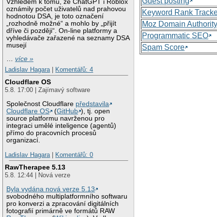
Guest posting
Vzhledem k tomu, že ChatGPT i Roblox
oznámily počet uživatelů nad prahovou
Keyword Rank Tracke
hodnotou DSA, je toto označení
„rozhodně možné“ a mohlo by „přijít
Moz Domain Authorit
dříve či později“. On-line platformy a
Programmatic SEO
vyhledávače zařazené na seznamy DSA
musejí
Spam Score
…
více »
Ladislav Hagara
|
Komentářů: 4
Cloudflare OS
5.8. 17:00 | Zajímavý software
Společnost Cloudflare
představila
Cloudflare OS
(
GitHub
), tj. open
source platformu navrženou pro
integraci umělé inteligence (agentů)
přímo do pracovních procesů
organizací.
Ladislav Hagara
|
Komentářů: 0
RawTherapee 5.13
5.8. 12:44 | Nová verze
Byla vydána nová verze 5.13
svobodného multiplatformního softwaru
pro konverzi a zpracování digitálních
fotografií primárně ve formátů RAW