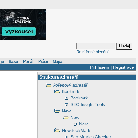
Rozšířené hledání
 je
Bazar
Portál
Práce
Mapa
Přihlášení
|
Registrace
Struktura adresářů
kořenový adresář
Bookmrk
Bookmrk
SEO Insight Tools
New
New
Nora
NewBookMark
Seo Metrics Checker