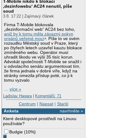
T-Mobile nikdo k blokaci
‚dezinfowebu‘ AC24 nenutil, píše
soud
3.8. 17:22 | Zajímavý článek
Firma T-Mobile blokovala
„dezinformační web“ AC24 bez toho,
aniž by k tomu měla závazný pokyn
orgánů veřejné moci
. Píše to ve svém
rozsudku Městský soud v Praze, který
po čtyřech letech uzavřel kauzu blokace
zmíněného webu. Operátor musí
uhradit škodu ve výši 35 tisíc korun.
Advokát společnosti T-Mobile se snažil i
u odvolacího senátu argumentovat tím,
že firma jednala v dobré víře, když na
stránky omezila přístup poté, co ji k
tomu vyzvalo
…
více »
Ladislav Hagara
|
Komentářů: 71
Centrum
|
Napsat
|
Starší
Anketa
navrhněte »
Které desktopové prostředí na Linuxu
používáte?
Budgie
(
10%
)