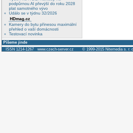
podpůrnou AI převýší do roku 2028
plat samotného vývo
Událo se v týdnu 32/2026
HDmag.cz
Kamery do bytu přinesou maximální
přehled o vaší domácnosti
Testovací novinka
Píšeme jinde
ISSN 1214-1267
www.czech-server.cz
© 1999-2015
Nitemedia s. r. 