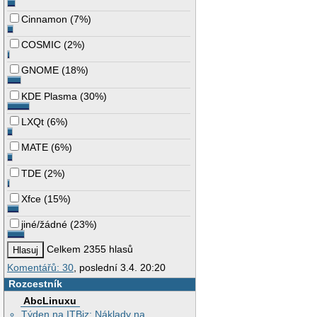
Cinnamon
(
7%
)
COSMIC
(
2%
)
GNOME
(
18%
)
KDE Plasma
(
30%
)
LXQt
(
6%
)
MATE
(
6%
)
TDE
(
2%
)
Xfce
(
15%
)
jiné/žádné
(
23%
)
Celkem 2355 hlasů
Komentářů: 30
, poslední 3.4. 20:20
Rozcestník
AbcLinuxu
Týden na ITBiz: Náklady na