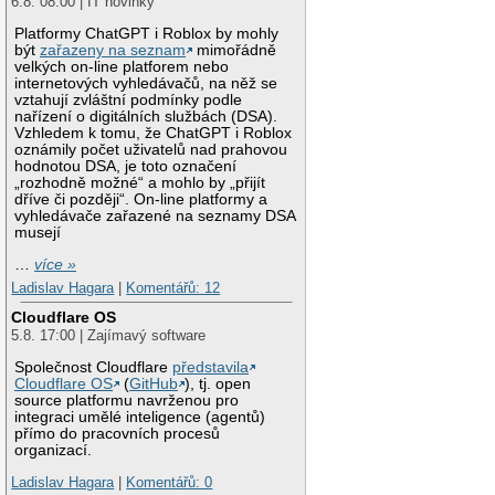
6.8. 08:00 | IT novinky
Platformy ChatGPT i Roblox by mohly
být
zařazeny na seznam
mimořádně
velkých on-line platforem nebo
internetových vyhledávačů, na něž se
vztahují zvláštní podmínky podle
nařízení o digitálních službách (DSA).
Vzhledem k tomu, že ChatGPT i Roblox
oznámily počet uživatelů nad prahovou
hodnotou DSA, je toto označení
„rozhodně možné“ a mohlo by „přijít
dříve či později“. On-line platformy a
vyhledávače zařazené na seznamy DSA
musejí
…
více »
Ladislav Hagara
|
Komentářů: 12
Cloudflare OS
5.8. 17:00 | Zajímavý software
Společnost Cloudflare
představila
Cloudflare OS
(
GitHub
), tj. open
source platformu navrženou pro
integraci umělé inteligence (agentů)
přímo do pracovních procesů
organizací.
Ladislav Hagara
|
Komentářů: 0