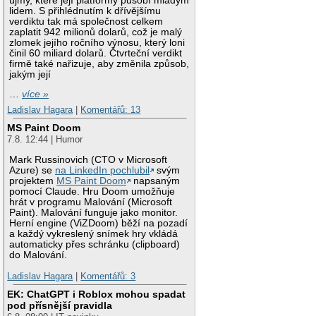
újmy, které její platformy působí mladým
lidem. S přihlédnutím k dřívějšímu
verdiktu tak má společnost celkem
zaplatit 942 milionů dolarů, což je malý
zlomek jejího ročního výnosu, který loni
činil 60 miliard dolarů. Čtvrteční verdikt
firmě také nařizuje, aby změnila způsob,
jakým její
…
více »
Ladislav Hagara
|
Komentářů: 13
MS Paint Doom
7.8. 12:44 | Humor
Mark Russinovich (CTO v Microsoft
Azure) se
na LinkedIn pochlubil
svým
projektem
MS Paint Doom
napsaným
pomocí Claude. Hru Doom umožňuje
hrát v programu Malování (Microsoft
Paint). Malování funguje jako monitor.
Herní engine (ViZDoom) běží na pozadí
a každý vykreslený snímek hry vkládá
automaticky přes schránku (clipboard)
do Malování.
Ladislav Hagara
|
Komentářů: 3
EK: ChatGPT i Roblox mohou spadat
pod přísnější pravidla