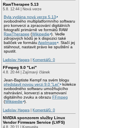
RawTherapee 5.13
5.8. 12:44 | Nová verze
Byla vydána nová verze 5.13
svobodného multiplatformního softwaru
pro konverzi a zpracování digitálních
fotografií primárně ve formátů RAW
RawTherapee
(
Wikipedie
). Vedle
zdrojových kódů je k dispozici také
balíček ve formátu
AppImage
. Stačí jej
stáhnout, nastavit právo ke spuštění a
spustit.
Ladislav Hagara
|
Komentářů: 0
FFmpeg 9.0 "Lei"
4.8. 20:44 | Zajímavý článek
Jean-Baptiste Kempf na svém blogu
představil novou verzi 9.0 "Lei"
kolekce
svobodného softwaru umožňujícího
nahrávání, konverzi a streamovaní
digitálního zvuku a obrazu
FFmpeg
(
Wikipedie
).
Ladislav Hagara
|
Komentářů: 0
NVIDIA sponzorem služby Linux
Vendor Firmware Service (LVFS)
4.8. 20:11 | Komunita