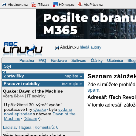
AbcLinuxu.cz
ITBiz.cz
HDmag.cz
AbcPráce.cz
AbcLinuxu
hledá autory
!
Poradna
FAQ
Hardware
Software
Články
Učebnice
Blog
Styl
×
Seznam zálože
Zprávičky
napište »
Pracovní nabídky
inzerujte »
Zde si můžete prohléd
spam
.
Quake: Dawn of the Machine
včera 04:44 | IT novinky
Adresář: /Tech Revo
V tomto adresáři zálož
U příležitosti 30. výročí vydání
počítačové hry
Quake
byla
vydána
nová epizoda
s názvem
Dawn of the
Machine
(
Steam
).
Ladislav Hagara
|
Komentářů: 6
Série bezpečnostních záplat v