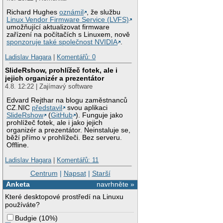
Richard Hughes
oznámil
, že službu
Linux Vendor Firmware Service (LVFS)
umožňující aktualizovat firmware
zařízení na počítačích s Linuxem, nově
sponzoruje také společnost NVIDIA
.
Ladislav Hagara
|
Komentářů: 0
SlideRshow, prohlížeč fotek, ale i
jejich organizér a prezentátor
4.8. 12:22 | Zajímavý software
Edvard Rejthar na blogu zaměstnanců
CZ.NIC
představil
svou aplikaci
SlideRshow
(
GitHub
). Funguje jako
prohlížeč fotek, ale i jako jejich
organizér a prezentátor. Neinstaluje se,
běží přímo v prohlížeči. Bez serveru.
Offline.
Ladislav Hagara
|
Komentářů: 11
Centrum
|
Napsat
|
Starší
Anketa
navrhněte »
Které desktopové prostředí na Linuxu
používáte?
Budgie
(
10%
)