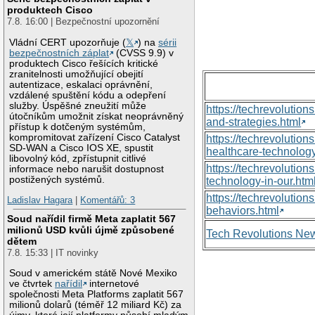
produktech Cisco
7.8. 16:00 | Bezpečnostní upozornění
Vládní CERT upozorňuje (
𝕏
) na
sérii
bezpečnostních záplat
(CVSS 9.9) v
produktech Cisco řešících kritické
zranitelnosti umožňující obejití
autentizace, eskalaci oprávnění,
vzdálené spuštění kódu a odepření
služby. Úspěšné zneužití může
https://techrevolutio
útočníkům umožnit získat neoprávněný
and-strategies.html
přístup k dotčeným systémům,
kompromitovat zařízení Cisco Catalyst
https://techrevoluti
SD-WAN a Cisco IOS XE, spustit
healthcare-technology
libovolný kód, zpřístupnit citlivé
https://techrevolutio
informace nebo narušit dostupnost
postižených systémů.
technology-in-our.htm
https://techrevolutio
Ladislav Hagara
|
Komentářů: 3
behaviors.html
Soud nařídil firmě Meta zaplatit 567
milionů USD kvůli újmě způsobené
Tech Revolutions Ne
dětem
7.8. 15:33 | IT novinky
Soud v americkém státě Nové Mexiko
ve čtvrtek
nařídil
internetové
společnosti Meta Platforms zaplatit 567
milionů dolarů (téměř 12 miliard Kč) za