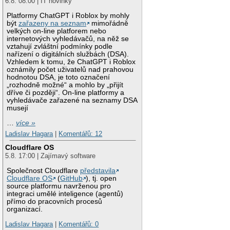
6.8. 08:00 | IT novinky
Platformy ChatGPT i Roblox by mohly
být
zařazeny na seznam
mimořádně
velkých on-line platforem nebo
internetových vyhledávačů, na něž se
vztahují zvláštní podmínky podle
nařízení o digitálních službách (DSA).
Vzhledem k tomu, že ChatGPT i Roblox
oznámily počet uživatelů nad prahovou
hodnotou DSA, je toto označení
„rozhodně možné“ a mohlo by „přijít
dříve či později“. On-line platformy a
vyhledávače zařazené na seznamy DSA
musejí
…
více »
Ladislav Hagara
|
Komentářů: 12
Cloudflare OS
5.8. 17:00 | Zajímavý software
Společnost Cloudflare
představila
Cloudflare OS
(
GitHub
), tj. open
source platformu navrženou pro
integraci umělé inteligence (agentů)
přímo do pracovních procesů
organizací.
Ladislav Hagara
|
Komentářů: 0