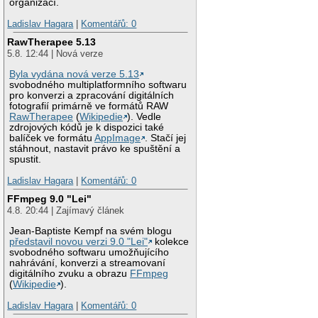
organizací.
Ladislav Hagara
|
Komentářů: 0
RawTherapee 5.13
5.8. 12:44 | Nová verze
Byla vydána nová verze 5.13
svobodného multiplatformního softwaru
pro konverzi a zpracování digitálních
fotografií primárně ve formátů RAW
RawTherapee
(
Wikipedie
). Vedle
zdrojových kódů je k dispozici také
balíček ve formátu
AppImage
. Stačí jej
stáhnout, nastavit právo ke spuštění a
spustit.
Ladislav Hagara
|
Komentářů: 0
FFmpeg 9.0 "Lei"
4.8. 20:44 | Zajímavý článek
Jean-Baptiste Kempf na svém blogu
představil novou verzi 9.0 "Lei"
kolekce
svobodného softwaru umožňujícího
nahrávání, konverzi a streamovaní
digitálního zvuku a obrazu
FFmpeg
(
Wikipedie
).
Ladislav Hagara
|
Komentářů: 0