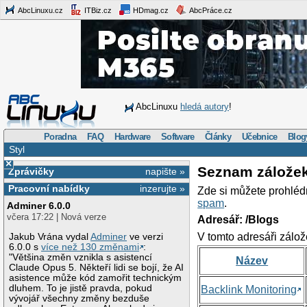
AbcLinuxu.cz
ITBiz.cz
HDmag.cz
AbcPráce.cz
AbcLinuxu
hledá autory
!
Poradna
FAQ
Hardware
Software
Články
Učebnice
Blog
Styl
×
Seznam zálože
Zprávičky
napište »
Pracovní nabídky
inzerujte »
Zde si můžete prohléd
spam
.
Adminer 6.0.0
včera 17:22 | Nová verze
Adresář: /Blogs
V tomto adresáři zálož
Jakub Vrána vydal
Adminer
ve verzi
6.0.0 s
více než 130 změnami
:
"Většina změn vznikla s asistencí
Název
Claude Opus 5. Někteří lidi se bojí, že AI
asistence může kód zamořit technickým
dluhem. To je jistě pravda, pokud
Backlink Monitoring
vývojář všechny změny bezduše