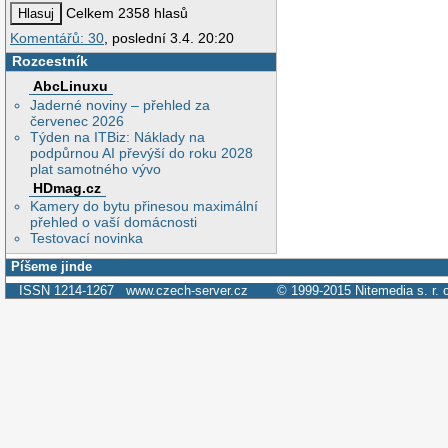
Celkem 2358 hlasů
Komentářů: 30
, poslední 3.4. 20:20
Rozcestník
AbcLinuxu
Jaderné noviny – přehled za
červenec 2026
Týden na ITBiz: Náklady na
podpůrnou AI převýší do roku 2028
plat samotného vývo
HDmag.cz
Kamery do bytu přinesou maximální
přehled o vaší domácnosti
Testovací novinka
Píšeme jinde
ISSN 1214-1267
www.czech-server.cz
© 1999-2015
Nitemedia s. r. 