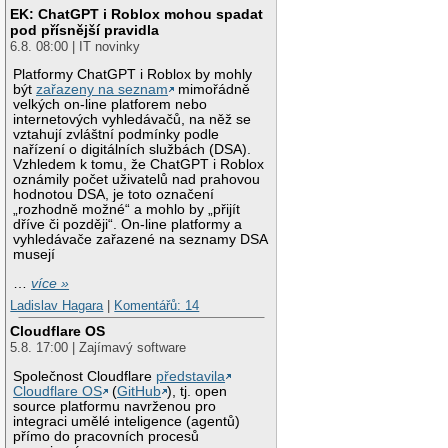
EK: ChatGPT i Roblox mohou spadat
pod přísnější pravidla
6.8. 08:00 | IT novinky
Platformy ChatGPT i Roblox by mohly
být
zařazeny na seznam
mimořádně
velkých on-line platforem nebo
internetových vyhledávačů, na něž se
vztahují zvláštní podmínky podle
nařízení o digitálních službách (DSA).
Vzhledem k tomu, že ChatGPT i Roblox
oznámily počet uživatelů nad prahovou
hodnotou DSA, je toto označení
„rozhodně možné“ a mohlo by „přijít
dříve či později“. On-line platformy a
vyhledávače zařazené na seznamy DSA
musejí
…
více »
Ladislav Hagara
|
Komentářů: 14
Cloudflare OS
5.8. 17:00 | Zajímavý software
Společnost Cloudflare
představila
Cloudflare OS
(
GitHub
), tj. open
source platformu navrženou pro
integraci umělé inteligence (agentů)
přímo do pracovních procesů