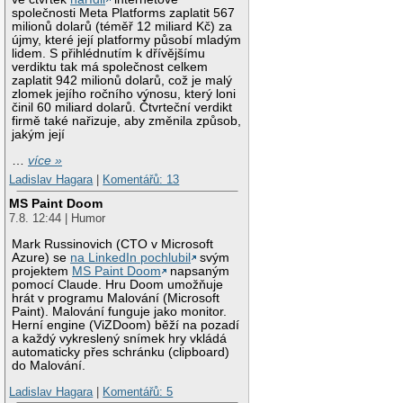
společnosti Meta Platforms zaplatit 567
milionů dolarů (téměř 12 miliard Kč) za
újmy, které její platformy působí mladým
lidem. S přihlédnutím k dřívějšímu
verdiktu tak má společnost celkem
zaplatit 942 milionů dolarů, což je malý
zlomek jejího ročního výnosu, který loni
činil 60 miliard dolarů. Čtvrteční verdikt
firmě také nařizuje, aby změnila způsob,
jakým její
…
více »
Ladislav Hagara
|
Komentářů: 13
MS Paint Doom
7.8. 12:44 | Humor
Mark Russinovich (CTO v Microsoft
Azure) se
na LinkedIn pochlubil
svým
projektem
MS Paint Doom
napsaným
pomocí Claude. Hru Doom umožňuje
hrát v programu Malování (Microsoft
Paint). Malování funguje jako monitor.
Herní engine (ViZDoom) běží na pozadí
a každý vykreslený snímek hry vkládá
automaticky přes schránku (clipboard)
do Malování.
Ladislav Hagara
|
Komentářů: 5