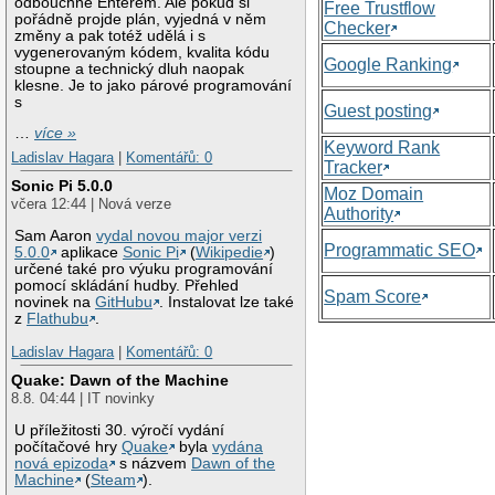
odbouchne Enterem. Ale pokud si
Free Trustflow
pořádně projde plán, vyjedná v něm
Checker
změny a pak totéž udělá i s
vygenerovaným kódem, kvalita kódu
Google Ranking
stoupne a technický dluh naopak
klesne. Je to jako párové programování
s
Guest posting
…
více »
Keyword Rank
Ladislav Hagara
|
Komentářů: 0
Tracker
Sonic Pi 5.0.0
Moz Domain
včera 12:44 | Nová verze
Authority
Sam Aaron
vydal novou major verzi
Programmatic SEO
5.0.0
aplikace
Sonic Pi
(
Wikipedie
)
určené také pro výuku programování
pomocí skládání hudby. Přehled
Spam Score
novinek na
GitHubu
. Instalovat lze také
z
Flathubu
.
Ladislav Hagara
|
Komentářů: 0
Quake: Dawn of the Machine
8.8. 04:44 | IT novinky
U příležitosti 30. výročí vydání
počítačové hry
Quake
byla
vydána
nová epizoda
s názvem
Dawn of the
Machine
(
Steam
).