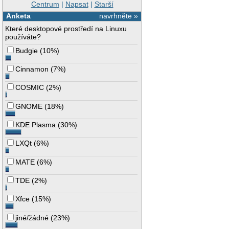
Centrum
|
Napsat
|
Starší
Anketa
navrhněte »
Které desktopové prostředí na Linuxu
používáte?
Budgie
(
10%
)
Cinnamon
(
7%
)
COSMIC
(
2%
)
GNOME
(
18%
)
KDE Plasma
(
30%
)
LXQt
(
6%
)
MATE
(
6%
)
TDE
(
2%
)
Xfce
(
15%
)
jiné/žádné
(
23%
)