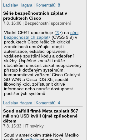
Ladislav Hagara
|
Komentářů: 8
Série bezpečnostních záplat v
produktech Cisco
7.8. 16:00 | Bezpečnostní upozornění
Vládní CERT upozorňuje (
𝕏
) na
sérii
bezpečnostních záplat
(CVSS 9.9) v
produktech Cisco řešících kritické
zranitelnosti umožňující obejití
autentizace, eskalaci oprávnění,
vzdálené spuštění kódu a odepření
služby. Úspěšné zneužití může
útočníkům umožnit získat neoprávněný
přístup k dotčeným systémům,
kompromitovat zařízení Cisco Catalyst
SD-WAN a Cisco IOS XE, spustit
libovolný kód, zpřístupnit citlivé
informace nebo narušit dostupnost
postižených systémů.
Ladislav Hagara
|
Komentářů: 4
Soud nařídil firmě Meta zaplatit 567
milionů USD kvůli újmě způsobené
dětem
7.8. 15:33 | IT novinky
Soud v americkém státě Nové Mexiko
ve čtvrtek
nařídil
internetové