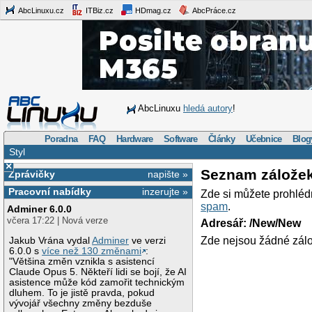
AbcLinuxu.cz
ITBiz.cz
HDmag.cz
AbcPráce.cz
AbcLinuxu
hledá autory
!
Poradna
FAQ
Hardware
Software
Články
Učebnice
Blog
Styl
×
Seznam zálože
Zprávičky
napište »
Pracovní nabídky
inzerujte »
Zde si můžete prohléd
spam
.
Adminer 6.0.0
včera 17:22 | Nová verze
Adresář: /New/New
Zde nejsou žádné zálo
Jakub Vrána vydal
Adminer
ve verzi
6.0.0 s
více než 130 změnami
:
"Většina změn vznikla s asistencí
Claude Opus 5. Někteří lidi se bojí, že AI
asistence může kód zamořit technickým
dluhem. To je jistě pravda, pokud
vývojář všechny změny bezduše