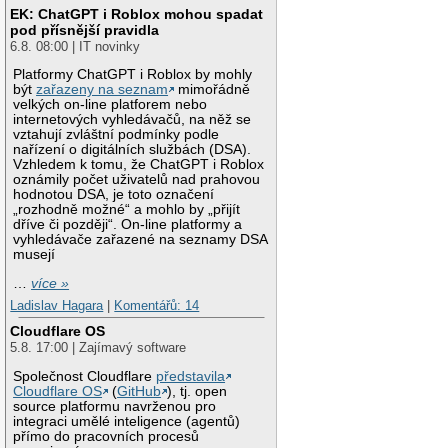
EK: ChatGPT i Roblox mohou spadat
pod přísnější pravidla
6.8. 08:00 | IT novinky
Platformy ChatGPT i Roblox by mohly
být
zařazeny na seznam
mimořádně
velkých on-line platforem nebo
internetových vyhledávačů, na něž se
vztahují zvláštní podmínky podle
nařízení o digitálních službách (DSA).
Vzhledem k tomu, že ChatGPT i Roblox
oznámily počet uživatelů nad prahovou
hodnotou DSA, je toto označení
„rozhodně možné“ a mohlo by „přijít
dříve či později“. On-line platformy a
vyhledávače zařazené na seznamy DSA
musejí
…
více »
Ladislav Hagara
|
Komentářů: 14
Cloudflare OS
5.8. 17:00 | Zajímavý software
Společnost Cloudflare
představila
Cloudflare OS
(
GitHub
), tj. open
source platformu navrženou pro
integraci umělé inteligence (agentů)
přímo do pracovních procesů