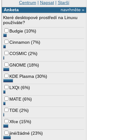
Centrum
|
Napsat
|
Starší
Anketa
navrhněte »
Které desktopové prostředí na Linuxu
používáte?
Budgie
(
10%
)
Cinnamon
(
7%
)
COSMIC
(
2%
)
GNOME
(
18%
)
KDE Plasma
(
30%
)
LXQt
(
6%
)
MATE
(
6%
)
TDE
(
2%
)
Xfce
(
15%
)
jiné/žádné
(
23%
)