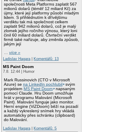
společnosti Meta Platforms zaplatit 567
milionů dolarů (téměř 12 miliard Kč) za
újmy, které její platformy působí mladým
lidem. S přihlédnutím k dřívějšímu
verdiktu tak má společnost celkem
zaplatit 942 milionů dolarů, což je malý
zlomek jejího ročního výnosu, který loni
činil 60 miliard dolarů. Čtvrteční verdikt
firmě také nařizuje, aby změnila způsob,
jakým její
…
více »
Ladislav Hagara
|
Komentářů: 13
MS Paint Doom
7.8. 12:44 | Humor
Mark Russinovich (CTO v Microsoft
Azure) se
na LinkedIn pochlubil
svým
projektem
MS Paint Doom
napsaným
pomocí Claude. Hru Doom umožňuje
hrát v programu Malování (Microsoft
Paint). Malování funguje jako monitor.
Herní engine (ViZDoom) běží na pozadí
a každý vykreslený snímek hry vkládá
automaticky přes schránku (clipboard)
do Malování.
Ladislav Hagara
|
Komentářů: 5