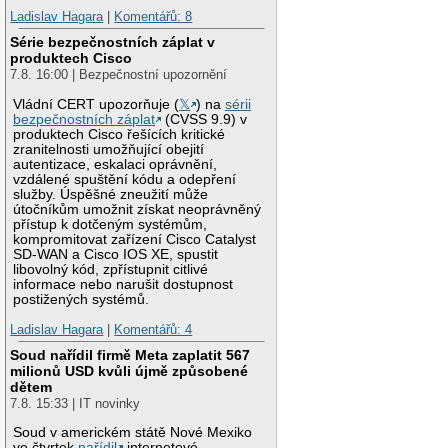
Ladislav Hagara
|
Komentářů: 8
Série bezpečnostních záplat v
produktech Cisco
7.8. 16:00 | Bezpečnostní upozornění
Vládní CERT upozorňuje (
𝕏
) na
sérii
bezpečnostních záplat
(CVSS 9.9) v
produktech Cisco řešících kritické
zranitelnosti umožňující obejití
autentizace, eskalaci oprávnění,
vzdálené spuštění kódu a odepření
služby. Úspěšné zneužití může
útočníkům umožnit získat neoprávněný
přístup k dotčeným systémům,
kompromitovat zařízení Cisco Catalyst
SD-WAN a Cisco IOS XE, spustit
libovolný kód, zpřístupnit citlivé
informace nebo narušit dostupnost
postižených systémů.
Ladislav Hagara
|
Komentářů: 4
Soud nařídil firmě Meta zaplatit 567
milionů USD kvůli újmě způsobené
dětem
7.8. 15:33 | IT novinky
Soud v americkém státě Nové Mexiko
ve čtvrtek
nařídil
internetové