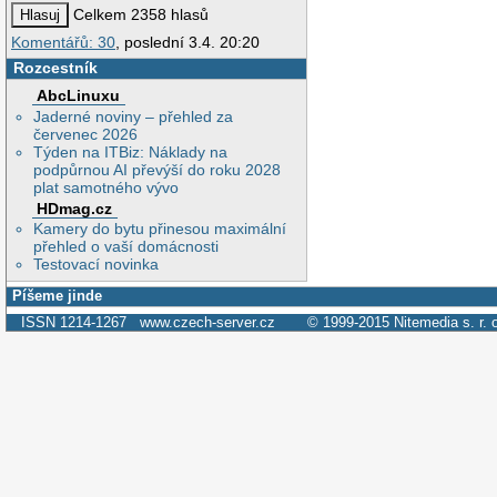
Celkem 2358 hlasů
Komentářů: 30
, poslední 3.4. 20:20
Rozcestník
AbcLinuxu
Jaderné noviny – přehled za
červenec 2026
Týden na ITBiz: Náklady na
podpůrnou AI převýší do roku 2028
plat samotného vývo
HDmag.cz
Kamery do bytu přinesou maximální
přehled o vaší domácnosti
Testovací novinka
Píšeme jinde
ISSN 1214-1267
www.czech-server.cz
© 1999-2015
Nitemedia s. r. 