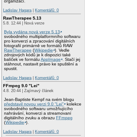
organizací.
Ladislav Hagara
|
Komentářů: 0
RawTherapee 5.13
5.8. 12:44 | Nová verze
Byla vydána nová verze 5.13
svobodného multiplatformního softwaru
pro konverzi a zpracování digitálních
fotografií primárně ve formátů RAW
RawTherapee
(
Wikipedie
). Vedle
zdrojových kódů je k dispozici také
balíček ve formátu
AppImage
. Stačí jej
stáhnout, nastavit právo ke spuštění a
spustit.
Ladislav Hagara
|
Komentářů: 0
FFmpeg 9.0 "Lei"
4.8. 20:44 | Zajímavý článek
Jean-Baptiste Kempf na svém blogu
představil novou verzi 9.0 "Lei"
kolekce
svobodného softwaru umožňujícího
nahrávání, konverzi a streamovaní
digitálního zvuku a obrazu
FFmpeg
(
Wikipedie
).
Ladislav Hagara
|
Komentářů: 0