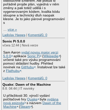
odbouchne Enterem. Ale pokud si
pořádně projde plán, vyjedná v něm
změny a pak totéž udělá i s
vygenerovaným kódem, kvalita kódu
stoupne a technický dluh naopak
klesne. Je to jako párové programování
s
…
více »
Ladislav Hagara
|
Komentářů: 0
Sonic Pi 5.0.0
včera 12:44 | Nová verze
Sam Aaron
vydal novou major verzi
5.0.0
aplikace
Sonic Pi
(
Wikipedie
)
určené také pro výuku programování
pomocí skládání hudby. Přehled
novinek na
GitHubu
. Instalovat lze také
z
Flathubu
.
Ladislav Hagara
|
Komentářů: 0
Quake: Dawn of the Machine
8.8. 04:44 | IT novinky
U příležitosti 30. výročí vydání
počítačové hry
Quake
byla
vydána
nová epizoda
s názvem
Dawn of the
Machine
(
Steam
).