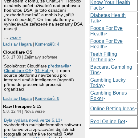
Vzhledem k tomu, že ChatGPT i Roblox
Know Your Health
oznámily počet uživatelů nad prahovou
Facts
hodnotou DSA, je toto označení
„rozhodně možné“ a mohlo by „přijít
Diabetes Health
dříve či později“. On-line platformy a
Talk
vyhledávače zařazené na seznamy DSA
Foods For Eye
musejí
Health
…
více »
Foods For Eye
Ladislav Hagara
|
Komentářů: 4
Health
Cloudflare OS
Teeth Filling
5.8. 17:00 | Zajímavý software
Technique
Společnost Cloudflare
představila
Baccarat Gambling
Cloudflare OS
(
GitHub
), tj. open
Tips
source platformu navrženou pro
Gambling Lucky
integraci umělé inteligence (agentů)
přímo do pracovních procesů
Today
organizací.
Gambling Bonus
Poker
Ladislav Hagara
|
Komentářů: 0
RawTherapee 5.13
Online Betting Ideas
5.8. 12:44 | Nová verze
Byla vydána nová verze 5.13
Real Online Bet
svobodného multiplatformního softwaru
pro konverzi a zpracování digitálních
fotografií primárně ve formátů RAW