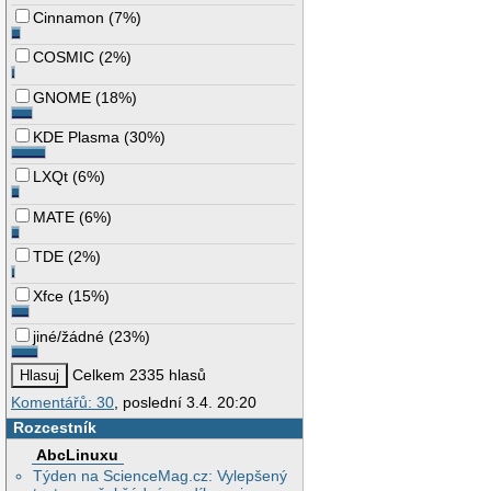
Cinnamon
(
7%
)
COSMIC
(
2%
)
GNOME
(
18%
)
KDE Plasma
(
30%
)
LXQt
(
6%
)
MATE
(
6%
)
TDE
(
2%
)
Xfce
(
15%
)
jiné/žádné
(
23%
)
Celkem 2335 hlasů
Komentářů: 30
, poslední 3.4. 20:20
Rozcestník
AbcLinuxu
Týden na ScienceMag.cz: Vylepšený