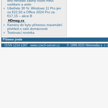
test nenašel žádný rozdíl mezi
vodíkem a antiv
Ušetřete 30 %: Windows 11 Pro jen
za €22,50 a Office 2024 Pro za
€17,15 – akce B
HDmag.cz
Kamery do bytu přinesou maximální
přehled o vaší domácnosti
Testovací novinka
Píšeme jinde
ISSN 1214-1267
www.czech-server.cz
© 1999-2015
Nitemedia s. r. 