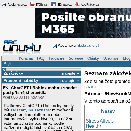
AbcLinuxu.cz
ITBiz.cz
HDmag.cz
AbcPráce.cz
AbcLinuxu
hledá autory
!
Poradna
FAQ
Hardware
Software
Články
Učebnice
Blog
Styl
×
Seznam zálože
Zprávičky
napište »
Pracovní nabídky
inzerujte »
Zde si můžete prohléd
spam
.
EK: ChatGPT i Roblox mohou spadat
pod přísnější pravidla
Adresář: /NewBookM
včera 08:00 | IT novinky
V tomto adresáři zálož
Platformy ChatGPT i Roblox by mohly
být
zařazeny na seznam
mimořádně
Název
velkých on-line platforem nebo
internetových vyhledávačů, na něž se
Stress Affects
vztahují zvláštní podmínky podle
Health
nařízení o digitálních službách (DSA).