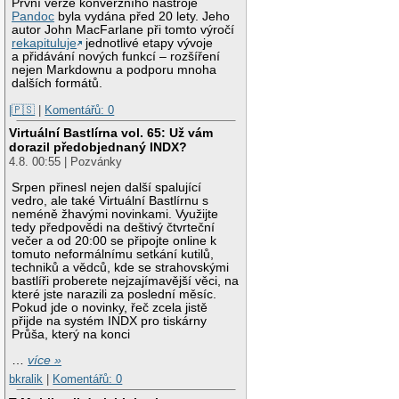
První verze konverzního nástroje
Pandoc
byla vydána před 20 lety. Jeho
autor John MacFarlane při tomto výročí
rekapituluje
jednotlivé etapy vývoje
a přidávání nových funkcí – rozšíření
nejen Markdownu a podporu mnoha
dalších formátů.
|🇵🇸
|
Komentářů: 0
Virtuální Bastlírna vol. 65: Už vám
dorazil předobjednaný INDX?
4.8. 00:55 | Pozvánky
Srpen přinesl nejen další spalující
vedro, ale také Virtuální Bastlírnu s
neméně žhavými novinkami. Využijte
tedy předpovědi na deštivý čtvrteční
večer a od 20:00 se připojte online k
tomuto neformálnímu setkání kutilů,
techniků a vědců, kde se strahovskými
bastlíři proberete nejzajímavější věci, na
které jste narazili za poslední měsíc.
Pokud jde o novinky, řeč zcela jistě
přijde na systém INDX pro tiskárny
Průša, který na konci
…
více »
bkralik
|
Komentářů: 0