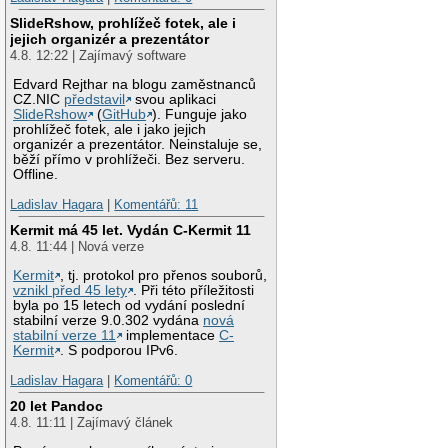
SlideRshow, prohlížeč fotek, ale i
jejich organizér a prezentátor
4.8. 12:22 | Zajímavý software
Edvard Rejthar na blogu zaměstnanců
CZ.NIC
představil
svou aplikaci
SlideRshow
(
GitHub
). Funguje jako
prohlížeč fotek, ale i jako jejich
organizér a prezentátor. Neinstaluje se,
běží přímo v prohlížeči. Bez serveru.
Offline.
Ladislav Hagara
|
Komentářů: 11
Kermit má 45 let. Vydán C-Kermit 11
4.8. 11:44 | Nová verze
Kermit
, tj. protokol pro přenos souborů,
vznikl před 45 lety
. Při této příležitosti
byla po 15 letech od vydání poslední
stabilní verze 9.0.302 vydána
nová
stabilní verze 11
implementace
C-
Kermit
. S podporou IPv6.
Ladislav Hagara
|
Komentářů: 0
20 let Pandoc
4.8. 11:11 | Zajímavý článek