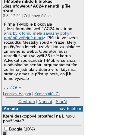
T-Mobile nikdo k blokaci
‚dezinfowebu‘ AC24 nenutil, píše
soud
3.8. 17:22 | Zajímavý článek
Firma T-Mobile blokovala
„dezinformační web“ AC24 bez toho,
aniž by k tomu měla závazný pokyn
orgánů veřejné moci
. Píše to ve svém
rozsudku Městský soud v Praze, který
po čtyřech letech uzavřel kauzu blokace
zmíněného webu. Operátor musí
uhradit škodu ve výši 35 tisíc korun.
Advokát společnosti T-Mobile se snažil i
u odvolacího senátu argumentovat tím,
že firma jednala v dobré víře, když na
stránky omezila přístup poté, co ji k
tomu vyzvalo
…
více »
Ladislav Hagara
|
Komentářů: 71
Centrum
|
Napsat
|
Starší
Anketa
navrhněte »
Které desktopové prostředí na Linuxu
používáte?
Budgie
(
10%
)