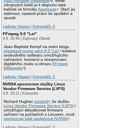
RawTherapee
(
Wikipedie
). Vedle
zdrojových kódů je k dispozici také
balíček ve formátu
AppImage
. Stačí jej
stáhnout, nastavit právo ke spuštění a
spustit.
Ladislav Hagara
|
Komentářů: 0
FFmpeg 9.0 "Lei"
4.8. 20:44 | Zajímavý článek
Jean-Baptiste Kempf na svém blogu
představil novou verzi 9.0 "Lei"
kolekce
svobodného softwaru umožňujícího
nahrávání, konverzi a streamovaní
digitálního zvuku a obrazu
FFmpeg
(
Wikipedie
).
Ladislav Hagara
|
Komentářů: 0
NVIDIA sponzorem služby Linux
Vendor Firmware Service (LVFS)
4.8. 20:11 | Komunita
Richard Hughes
oznámil
, že službu
Linux Vendor Firmware Service (LVFS)
umožňující aktualizovat firmware
zařízení na počítačích s Linuxem, nově
sponzoruje také společnost NVIDIA
.
Ladislav Hagara
|
Komentářů: 0