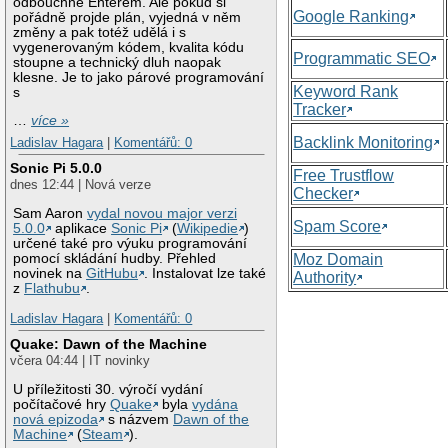
odbouchne Enterem. Ale pokud si
Google Ranking
pořádně projde plán, vyjedná v něm
změny a pak totéž udělá i s
vygenerovaným kódem, kvalita kódu
Programmatic SEO
stoupne a technický dluh naopak
klesne. Je to jako párové programování
Keyword Rank
s
Tracker
…
více »
Backlink Monitoring
Ladislav Hagara
|
Komentářů: 0
Sonic Pi 5.0.0
Free Trustflow
dnes 12:44 | Nová verze
Checker
Sam Aaron
vydal novou major verzi
Spam Score
5.0.0
aplikace
Sonic Pi
(
Wikipedie
)
určené také pro výuku programování
Moz Domain
pomocí skládání hudby. Přehled
novinek na
GitHubu
. Instalovat lze také
Authority
z
Flathubu
.
Ladislav Hagara
|
Komentářů: 0
Quake: Dawn of the Machine
včera 04:44 | IT novinky
U příležitosti 30. výročí vydání
počítačové hry
Quake
byla
vydána
nová epizoda
s názvem
Dawn of the
Machine
(
Steam
).