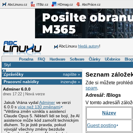
AbcLinuxu.cz
ITBiz.cz
HDmag.cz
AbcPráce.cz
AbcLinuxu
hledá autory
!
Poradna
FAQ
Hardware
Software
Články
Učebnice
Blog
Styl
×
Seznam zálože
Zprávičky
napište »
Pracovní nabídky
inzerujte »
Zde si můžete prohléd
spam
.
Adminer 6.0.0
dnes 17:22 | Nová verze
Adresář: /Blogs
V tomto adresáři zálož
Jakub Vrána vydal
Adminer
ve verzi
6.0.0 s
více než 130 změnami
:
"Většina změn vznikla s asistencí
Název
Claude Opus 5. Někteří lidi se bojí, že AI
asistence může kód zamořit technickým
dluhem. To je jistě pravda, pokud
Guest posting
vývojář všechny změny bezduše