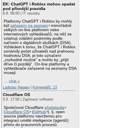
EK: ChatGPT i Roblox mohou spadat
pod přísnější pravidla
6.8. 08:00 | IT novinky
Platformy ChatGPT i Roblox by mohly
být
zařazeny na seznam
mimořádně
velkých on-line platforem nebo
internetových vyhledávačů, na něž se
vztahují zvláštní podmínky podle
nařízení o digitálních službách (DSA).
Vzhledem k tomu, že ChatGPT i Roblox
oznámily počet uživatelů nad prahovou
hodnotou DSA, je toto označení
„rozhodně možné“ a mohlo by „přijít
dříve či později“. On-line platformy a
vyhledávače zařazené na seznamy DSA
musejí
…
více »
Ladislav Hagara
|
Komentářů: 13
Cloudflare OS
5.8. 17:00 | Zajímavý software
Společnost Cloudflare
představila
Cloudflare OS
(
GitHub
), tj. open
source platformu navrženou pro
integraci umělé inteligence (agentů)
přímo do pracovních procesů