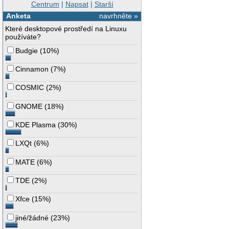
Centrum
|
Napsat
|
Starší
Anketa
navrhněte »
Které desktopové prostředí na Linuxu
používáte?
Budgie
(
10%
)
Cinnamon
(
7%
)
COSMIC
(
2%
)
GNOME
(
18%
)
KDE Plasma
(
30%
)
LXQt
(
6%
)
MATE
(
6%
)
TDE
(
2%
)
Xfce
(
15%
)
jiné/žádné
(
23%
)