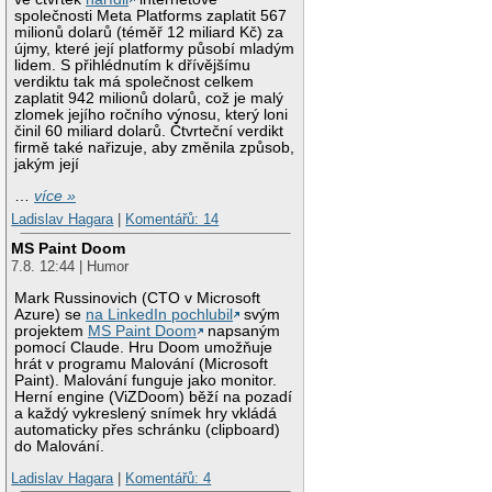
společnosti Meta Platforms zaplatit 567
milionů dolarů (téměř 12 miliard Kč) za
újmy, které její platformy působí mladým
lidem. S přihlédnutím k dřívějšímu
verdiktu tak má společnost celkem
zaplatit 942 milionů dolarů, což je malý
zlomek jejího ročního výnosu, který loni
činil 60 miliard dolarů. Čtvrteční verdikt
firmě také nařizuje, aby změnila způsob,
jakým její
…
více »
Ladislav Hagara
|
Komentářů: 14
MS Paint Doom
7.8. 12:44 | Humor
Mark Russinovich (CTO v Microsoft
Azure) se
na LinkedIn pochlubil
svým
projektem
MS Paint Doom
napsaným
pomocí Claude. Hru Doom umožňuje
hrát v programu Malování (Microsoft
Paint). Malování funguje jako monitor.
Herní engine (ViZDoom) běží na pozadí
a každý vykreslený snímek hry vkládá
automaticky přes schránku (clipboard)
do Malování.
Ladislav Hagara
|
Komentářů: 4