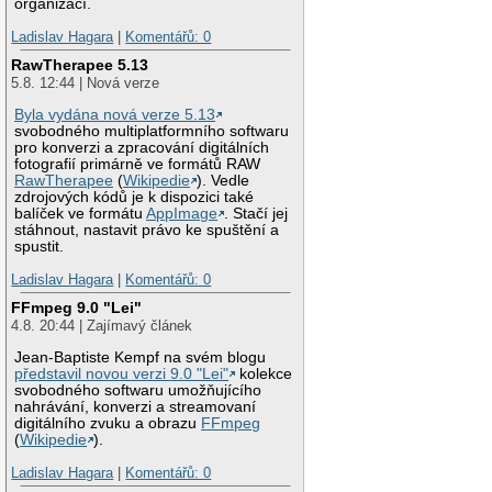
organizací.
Ladislav Hagara
|
Komentářů: 0
RawTherapee 5.13
5.8. 12:44 | Nová verze
Byla vydána nová verze 5.13
svobodného multiplatformního softwaru
pro konverzi a zpracování digitálních
fotografií primárně ve formátů RAW
RawTherapee
(
Wikipedie
). Vedle
zdrojových kódů je k dispozici také
balíček ve formátu
AppImage
. Stačí jej
stáhnout, nastavit právo ke spuštění a
spustit.
Ladislav Hagara
|
Komentářů: 0
FFmpeg 9.0 "Lei"
4.8. 20:44 | Zajímavý článek
Jean-Baptiste Kempf na svém blogu
představil novou verzi 9.0 "Lei"
kolekce
svobodného softwaru umožňujícího
nahrávání, konverzi a streamovaní
digitálního zvuku a obrazu
FFmpeg
(
Wikipedie
).
Ladislav Hagara
|
Komentářů: 0