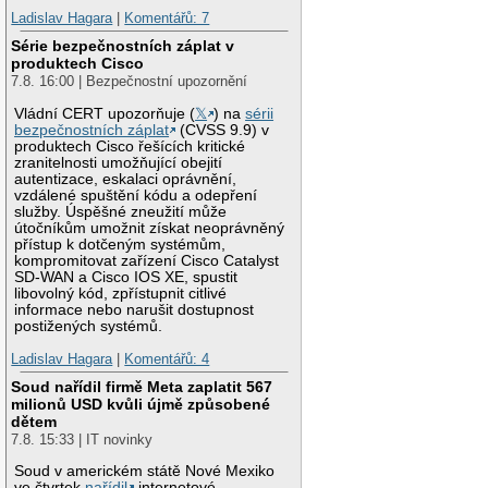
Ladislav Hagara
|
Komentářů: 7
Série bezpečnostních záplat v
produktech Cisco
7.8. 16:00 | Bezpečnostní upozornění
Vládní CERT upozorňuje (
𝕏
) na
sérii
bezpečnostních záplat
(CVSS 9.9) v
produktech Cisco řešících kritické
zranitelnosti umožňující obejití
autentizace, eskalaci oprávnění,
vzdálené spuštění kódu a odepření
služby. Úspěšné zneužití může
útočníkům umožnit získat neoprávněný
přístup k dotčeným systémům,
kompromitovat zařízení Cisco Catalyst
SD-WAN a Cisco IOS XE, spustit
libovolný kód, zpřístupnit citlivé
informace nebo narušit dostupnost
postižených systémů.
Ladislav Hagara
|
Komentářů: 4
Soud nařídil firmě Meta zaplatit 567
milionů USD kvůli újmě způsobené
dětem
7.8. 15:33 | IT novinky
Soud v americkém státě Nové Mexiko
ve čtvrtek
nařídil
internetové