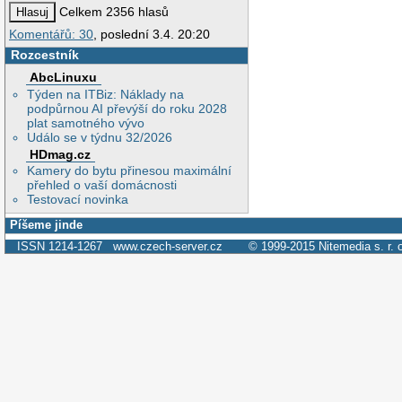
Celkem 2356 hlasů
Komentářů: 30
, poslední 3.4. 20:20
Rozcestník
AbcLinuxu
Týden na ITBiz: Náklady na
podpůrnou AI převýší do roku 2028
plat samotného vývo
Událo se v týdnu 32/2026
HDmag.cz
Kamery do bytu přinesou maximální
přehled o vaší domácnosti
Testovací novinka
Píšeme jinde
ISSN 1214-1267
www.czech-server.cz
© 1999-2015
Nitemedia s. r. 