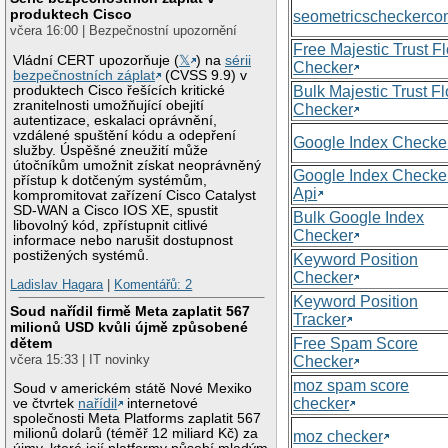
produktech Cisco
seometricscheckerc
včera 16:00 | Bezpečnostní upozornění
Free Majestic Trust F
Vládní CERT upozorňuje (
𝕏
) na
sérii
Checker
bezpečnostních záplat
(CVSS 9.9) v
produktech Cisco řešících kritické
Bulk Majestic Trust F
zranitelnosti umožňující obejití
Checker
autentizace, eskalaci oprávnění,
vzdálené spuštění kódu a odepření
Google Index Checke
služby. Úspěšné zneužití může
útočníkům umožnit získat neoprávněný
Google Index Checke
přístup k dotčeným systémům,
Api
kompromitovat zařízení Cisco Catalyst
SD-WAN a Cisco IOS XE, spustit
Bulk Google Index
libovolný kód, zpřístupnit citlivé
Checker
informace nebo narušit dostupnost
postižených systémů.
Keyword Position
Checker
Ladislav Hagara
|
Komentářů: 2
Keyword Position
Soud nařídil firmě Meta zaplatit 567
Tracker
milionů USD kvůli újmě způsobené
Free Spam Score
dětem
včera 15:33 | IT novinky
Checker
moz spam score
Soud v americkém státě Nové Mexiko
checker
ve čtvrtek
nařídil
internetové
společnosti Meta Platforms zaplatit 567
milionů dolarů (téměř 12 miliard Kč) za
moz checker