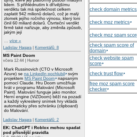
újmy, které její platformy působí mladým
lidem. S přihlédnutím k dřívějšímu
check domain metrics
verdiktu tak má společnost celkem
zaplatit 942 milionů dolarů, což je malý
zlomek jejího ročního výnosu, který loni
check moz metrics
činil 60 miliard dolarů. Čtvrteční verdikt
firmě také nařizuje, aby změnila způsob,
jakým její
check moz spam scor
…
více »
check spam score of
Ladislav Hagara
|
Komentářů: 8
domain
MS Paint Doom
check website spam
včera 12:44 | Humor
score
Mark Russinovich (CTO v Microsoft
check trust flow
Azure) se
na LinkedIn pochlubil
svým
projektem
MS Paint Doom
napsaným
pomocí Claude. Hru Doom umožňuje
free moz spam score
hrát v programu Malování (Microsoft
checker
Paint). Malování funguje jako monitor.
Herní engine (ViZDoom) běží na pozadí
a každý vykreslený snímek hry vkládá
automaticky přes schránku (clipboard)
do Malování.
Ladislav Hagara
|
Komentářů: 2
EK: ChatGPT i Roblox mohou spadat
pod přísnější pravidla