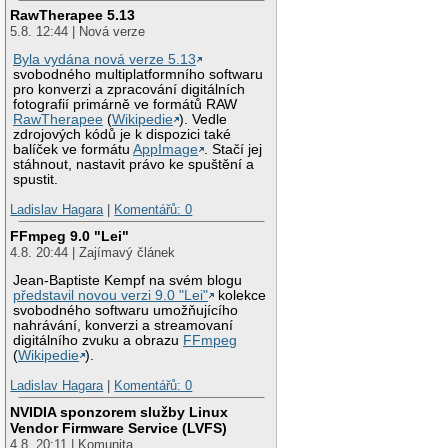
RawTherapee 5.13
5.8. 12:44 | Nová verze
Byla vydána nová verze 5.13
svobodného multiplatformního softwaru
pro konverzi a zpracování digitálních
fotografií primárně ve formátů RAW
RawTherapee
(
Wikipedie
). Vedle
zdrojových kódů je k dispozici také
balíček ve formátu
AppImage
. Stačí jej
stáhnout, nastavit právo ke spuštění a
spustit.
Ladislav Hagara
|
Komentářů: 0
FFmpeg 9.0 "Lei"
4.8. 20:44 | Zajímavý článek
Jean-Baptiste Kempf na svém blogu
představil novou verzi 9.0 "Lei"
kolekce
svobodného softwaru umožňujícího
nahrávání, konverzi a streamovaní
digitálního zvuku a obrazu
FFmpeg
(
Wikipedie
).
Ladislav Hagara
|
Komentářů: 0
NVIDIA sponzorem služby Linux
Vendor Firmware Service (LVFS)
4.8. 20:11 | Komunita