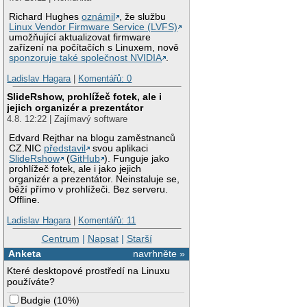
Richard Hughes
oznámil
, že službu
Linux Vendor Firmware Service (LVFS)
umožňující aktualizovat firmware
zařízení na počítačích s Linuxem, nově
sponzoruje také společnost NVIDIA
.
Ladislav Hagara
|
Komentářů: 0
SlideRshow, prohlížeč fotek, ale i
jejich organizér a prezentátor
4.8. 12:22 | Zajímavý software
Edvard Rejthar na blogu zaměstnanců
CZ.NIC
představil
svou aplikaci
SlideRshow
(
GitHub
). Funguje jako
prohlížeč fotek, ale i jako jejich
organizér a prezentátor. Neinstaluje se,
běží přímo v prohlížeči. Bez serveru.
Offline.
Ladislav Hagara
|
Komentářů: 11
Centrum
|
Napsat
|
Starší
Anketa
navrhněte »
Které desktopové prostředí na Linuxu
používáte?
Budgie
(
10%
)