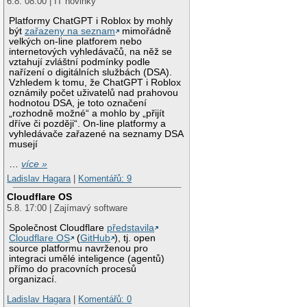
6.8. 08:00 | IT novinky
Platformy ChatGPT i Roblox by mohly
být
zařazeny na seznam
mimořádně
velkých on-line platforem nebo
internetových vyhledávačů, na něž se
vztahují zvláštní podmínky podle
nařízení o digitálních službách (DSA).
Vzhledem k tomu, že ChatGPT i Roblox
oznámily počet uživatelů nad prahovou
hodnotou DSA, je toto označení
„rozhodně možné“ a mohlo by „přijít
dříve či později“. On-line platformy a
vyhledávače zařazené na seznamy DSA
musejí
…
více »
Ladislav Hagara
|
Komentářů: 9
Cloudflare OS
5.8. 17:00 | Zajímavý software
Společnost Cloudflare
představila
Cloudflare OS
(
GitHub
), tj. open
source platformu navrženou pro
integraci umělé inteligence (agentů)
přímo do pracovních procesů
organizací.
Ladislav Hagara
|
Komentářů: 0