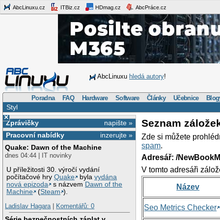
AbcLinuxu.cz
ITBiz.cz
HDmag.cz
AbcPráce.cz
AbcLinuxu
hledá autory
!
Poradna
FAQ
Hardware
Software
Články
Učebnice
Blog
Styl
×
Seznam zálože
Zprávičky
napište »
Pracovní nabídky
inzerujte »
Zde si můžete prohléd
spam
.
Quake: Dawn of the Machine
dnes 04:44 | IT novinky
Adresář: /NewBookM
V tomto adresáři zálož
U příležitosti 30. výročí vydání
počítačové hry
Quake
byla
vydána
nová epizoda
s názvem
Dawn of the
Název
Machine
(
Steam
).
Ladislav Hagara
|
Komentářů: 0
Seo Metrics Checker
Série bezpečnostních záplat v