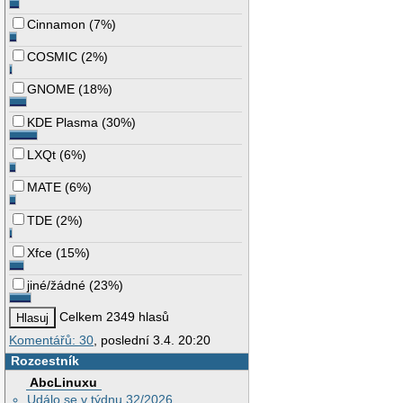
Cinnamon
(
7%
)
COSMIC
(
2%
)
GNOME
(
18%
)
KDE Plasma
(
30%
)
LXQt
(
6%
)
MATE
(
6%
)
TDE
(
2%
)
Xfce
(
15%
)
jiné/žádné
(
23%
)
Celkem 2349 hlasů
Komentářů: 30
, poslední 3.4. 20:20
Rozcestník
AbcLinuxu
Událo se v týdnu 32/2026