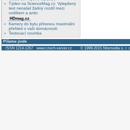
Týden na ScienceMag.cz: Vylepšený
test nenašel žádný rozdíl mezi
vodíkem a antiv
HDmag.cz
Kamery do bytu přinesou maximální
přehled o vaší domácnosti
Testovací novinka
Píšeme jinde
ISSN 1214-1267
www.czech-server.cz
© 1999-2015
Nitemedia s. r. 